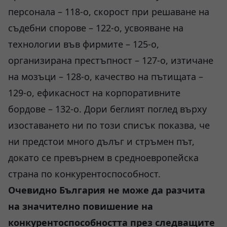
персонала – 118-о, скорост при решаване на
съдебни спорове – 122-о, усвояване на
технологии във фирмите – 125-о,
организирана престъпност – 127-о, изтичане
на мозъци – 128-о, качество на пътищата –
129-о, ефикасност на корпоративните
бордове – 132-о. Дори беглият поглед върху
изоставането ни по този списък показва, че
ни предстои много дълъг и стръмен път,
докато се превърнем в средноевропейска
страна по конкурентоспособност.
Очевидно България не може да разчита
на значително повишение на
конкурентоспособността през следващите