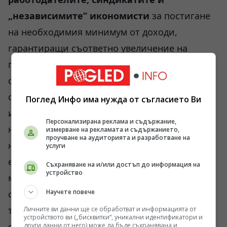
„независимите” икономисти
за постигане
на необходимия минимум от доходи,
гарантиращи съответно увеличение на
потреблението на домакинствата, а
следователно и на БВП? Някои от
обсъжданите мерки (ограничаване на
Поглед Инфо има нужда от съгласието Ви
излишните регулации, редовни разплащания
Персонализирана реклама и съдържание,
на държавата и общините с бизнеса, достъп
измерване на рекламата и съдържанието,
проучване на аудиторията и разработване на
на повече фирми до държавни поръчки, по-
услуги
ефикасна регулация на монополите и т.н.)
Съхраняване на и/или достъп до информация на
устройство
може да допринесат за някакво скромно
Научете повече
оживление през следващите 1-2-3 години, но
това не осигурява необходимия ни обрат в
Личните ви данни ще се обработват и информацията от
устройството ви („бисквитки“, уникални идентификатори и
стопанската активност. Защото дори
други данни от него) може да бъде съхранявана и