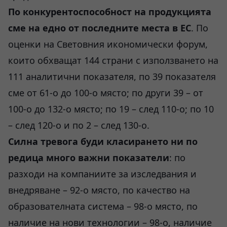
По конкурентоспособност на продукцията
сме на едно от последните места в ЕС
. По
оценки на Световния икономически форум,
които обхващат 144 страни с използването на
111 аналитични показателя, по 39 показателя
сме от 61-о до 100-о място; по други 39 – от
100-о до 132-о място; по 19 – след 110-о; по 10
– след 120-о и по 2 – след 130-о.
Силна тревога буди класирането ни по
редица много важни показатели
: по
разходи на компаниите за изследвания и
внедряване – 92-о място, по качество на
образователната система – 98-о място, по
наличие на нови технологии – 98-о, наличие