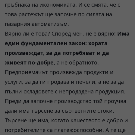
гръбнака на икономиката. И се смята, че с
това растежът ще започне по силата на
пазарния автоматизъм.
Вярно ли е това? Според мен, не е вярно!
Има
един фундаментален закон: хората
произвеждат, за да потребяват и да
живеят по-добре,
а не обратното.
Предприемачът произвежда продукти и
услуги, за да ги продава и печели, а не за да
пълни складовете с непродадена продукция.
Преди да започне производство той проучва
дали има търсене за съответните стоки.
Търсене ще има, когато качеството е добро и
потребителите са платежоспособни. А те ще