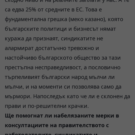
са едва 25% от средните в ЕС. Това е
фундаментална грешка (меко казано), която
българските политици и бизнесът нямат
куража да признаят, синдикатите не
алармират достатъчно тревожно и
настойчиво българското общество за тази
престъпна несправедливост, а пословично
търпеливият български народ мълчи ли
мълчи, и на моменти си позволява само да
мърмори. Напоследък като че ли е склонен да
прави и по-решителни крачки.
Ще помогнат ли набелязаните мерки в
консултациите на правителството с
работодателите, синдикатите и