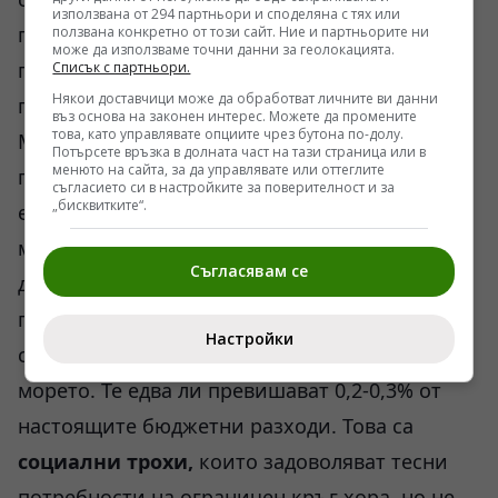
използвана от 294 партньори и споделяна с тях или
предприемачите да започнат да произвеждат
ползвана конкретно от този сайт. Ние и партньорите ни
може да използваме точни данни за геолокацията.
повече стоки няма на кого да ги продават,
Списък с партньори.
Някои доставчици може да обработват личните ви данни
поради липса на платежоспособно търсене.
въз основа на законен интерес. Можете да промените
това, като управлявате опциите чрез бутона по-долу.
Мерките за увеличение на майчинските
Потърсете връзка в долната част на тази страница или в
менюто на сайта, за да управлявате или оттеглите
помощи, помощите за първокласниците,
съгласието си в настройките за поверителност и за
„бисквитките“.
енергийните помощи, ограничаването на
младежката безработица с няколко хиляди
Съгласявам се
души и други подобни, също могат да
помогнат на ограничен кръг хора, но в
Настройки
сегашните им скромни мащаби са капка в
морето. Те едва ли превишават 0,2-0,3% от
настоящите бюджетни разходи. Това са
социални трохи,
които задоволяват тесни
потребности на ограничен кръг хора, но не