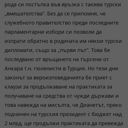
рода си постъпка във връзка с такива турски
„вмешателства“. Без да се припомня, че
служебното правителство преди последните
парламентарни избори си позволи да
изпрати обратно в родината им някои турски
дипломати, също за „първи път“. Това бе
последвано от връщането на търсени от
Анкара т.н. гюленисти в Турция. Но тези дни
законът за вероизповеданията бе приет с
клаузи за продължаване на практиката за
получаване на средства от чужди държави и
това навежда на мисълта, че Дианетът, пряко
подчинен на турския президент с бюджет над
2 млрд, ще продължи практиката да превежда