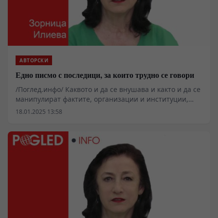
АВТОРСКИ
Едно писмо с последици, за които трудно се говори
/Поглед.инфо/ Каквото и да се внушава и както и да се
манипулират фактите, организации и институции,
които са създадени още в началото на 20-ти век,
18.01.2025 13:58
непосредствено след Освобождението, остават не
само дейни. Те запазват достойнството и честта на
членовете си и съхраняват традиционната почит и
уважение на народа ни към армията. Армия, с която
са се гордеели поколения българи заради доказано
непоколебимата служба в името на род и Родина.