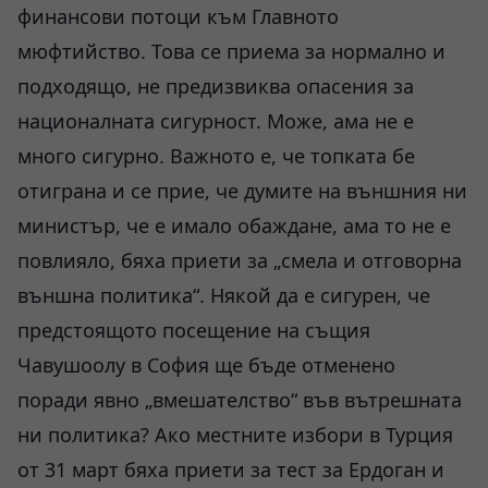
финансови потоци към Главното
мюфтийство. Това се приема за нормално и
подходящо, не предизвиква опасения за
националната сигурност. Може, ама не е
много сигурно. Важното е, че топката бе
отиграна и се прие, че думите на външния ни
министър, че е имало обаждане, ама то не е
повлияло, бяха приети за „смела и отговорна
външна политика“. Някой да е сигурен, че
предстоящото посещение на същия
Чавушоолу в София ще бъде отменено
поради явно „вмешателство“ във вътрешната
ни политика? Ако местните избори в Турция
от 31 март бяха приети за тест за Ердоган и