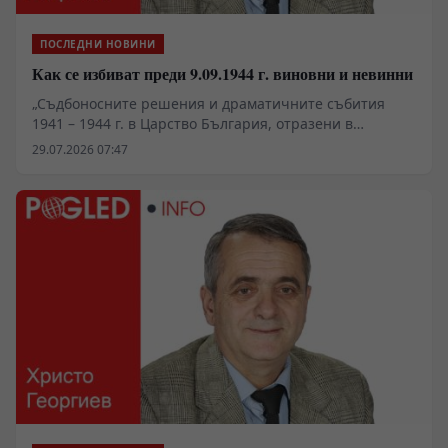
ПОСЛЕДНИ НОВИНИ
Как се избиват преди 9.09.1944 г. виновни и невинни
„Съдбоносните решения и драматичните събития
1941 – 1944 г. в Царство България, отразени в
документи“, второ допълнено издание, съставители
29.07.2026 07:47
Иван Панчев и Златка Панчева, изд. „Пловдив“, 2026 г.