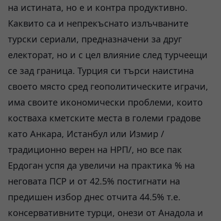
на истината, но е и контра продуктивно.
Каквито са и непрекъснато излъчваните
турски сериали, предназначени за друг
електорат, но и с цел влияние след турчеещи
се зад граница. Турция си търси наистина
своето място сред геополитическите играчи,
има своите икономически проблеми, които
костваха кметските места в големи градове
като Анкара, Истанбул или Измир /
традиционно верен на НРП/, но все пак
Ердоган успя да увеличи на практика % на
неговата ПСР и от 42.5% постигнати на
предишен избор днес отчита 44.5% т.е.
консервативните турци, онези от Анадола и