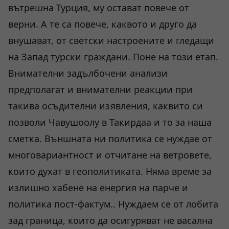
вътрешна Турция, му остават повече от
верни. А те са повече, каквото и друго да
внушават, от светски настроените и гледащи
на Запад турски граждани. Поне на този етап.
Внимателни задълбочени анализи
предполагат и внимателни реакции при
такива осъдителни изявления, каквито си
позволи Чавушоолу в Такирдаа и то за наша
сметка. Външната ни политика се нуждае от
многовариантност и отчитане на ветровете,
които духат в геополитиката. Няма време за
излишно хабене на енергия на парче и
политика пост-фактум.. Нуждаем се от лобита
зад граница, които да осигуряват не васална