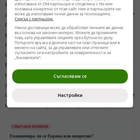
трябвало да прекрачва нашите „червени
използвана от 294 партньори и споделяна с тях или
ползвана конкретно от този сайт. Ние и партньорите ни
линии“. Ние дали сме ги информирали за тях?
може да използваме точни данни за геолокацията.
Списък с партньори.
Особено за мюсюлманското
Някои доставчици може да обработват личните ви данни
въз основа на законен интерес. Можете да промените
вероизповедание. Ето това би трябвало да се
това, като управлявате опциите чрез бутона по-долу.
Потърсете връзка в долната част на тази страница или в
получи, ако все пак Чавушоолу ни гостува.
менюто на сайта, за да управлявате или оттеглите
съгласието си в настройките за поверителност и за
Само с прегръдки и целувки няма да стане.
„бисквитките“.
Въпреки че това е част от дипломацията. Ако
не се преиграва. Другото остава за
Съгласявам се
задкулисни действия и политики, които
обикновено са с цел постигане на определени
Настройки
интереси. По принцип национални. Дано.
СВЪРЗАНИ НОВИНИ
Еманципира ли се Европа или напротив?