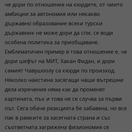
че дори по отношение на кюрдите, от чиито
амбиции за автономия или някакво
държавно образование всеки турски
държавник не може дори да спи, се води
особена политика за приобщаване.
Емблематичен пример в това отношение е, че
дори шефът на МИТ, Хакан Фидан, и дори
самият Чавушоолу са кюрди по произход.
Няколко наистина засягащи наши вътрешни
дела изречения няма как да променят
картината, пък и това не се случва за първи
път. Сега обаче реакцията бе забавена, но все
пак в рамките за засегната страна и със
съответната загрижена физиономия се