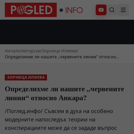
Абонирай се
Начало
/
Авторски
/
Зорница Илиева
/
Определихме ли нашите „червените линии“ относно
Анкара?
ЗОРНИЦА ИЛИЕВА
Определихме ли нашите „червените
линии“ относно Анкара?
/Поглед.инфо/ Съвсем в духа на особено
модерните напоследък теории на
конспирациите може да се зададе въпрос