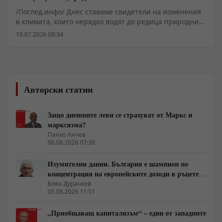
/Поглед.инфо/ Днес ставаме свидетели на изменения
в климата, които нерядко водят до редица природни
бедствия, такива като: Увеличаване на
19.07.2026 08:34
интензивността и честотата на горещи вълни, в
резултат на което се случват продължигелни суши,
които предизвикват пожари; Обилни валежи с
внезапни наводнения на местно ниво; В зимните
месеци нерядко се наблюдават макар и краткотрайни
Авторски статии
снежни бури и ветрове, придружени с обилни
снеговалежи и заледявания, причинени от
замръзнали водни площи. Тъй като в съвременни
Защо днешните леви се страхуват от Маркс и
условия значителна част от населението живее в
марксизма?
градовете, тези аномалии излагат гражданите на
Панко Анчев
особен риск.
06.08.2026 07:38
Изумителни данни. България е шампион по
концентрация на европейските доходи в ръцете
на най-богатия 1%, надминава и САЩ
Боян Дуранкев
05.08.2026 11:51
„Приобщаващ капитализъм“ – един от западните