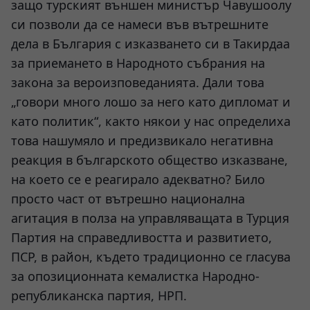
защо турският външен министър Чавушоолу
си позволи да се намеси във вътрешните
дела в България с изказването си в Такирдаа
за приемането в Народното събрания на
закона за вероизповеданията. Дали това
„говори много лошо за него като дипломат и
като политик“, както някои у нас определиха
това нашумяло и предизвикало негативна
реакция в българското общество изказване,
на което се е реагирало адекватно? Било
просто част от вътрешно национална
агитация в полза на управляващата в Турция
Партия на справедливостта и развитието,
ПСР, в район, където традиционно се гласува
за опозиционната кемалистка Народно-
републиканска партия, НРП.