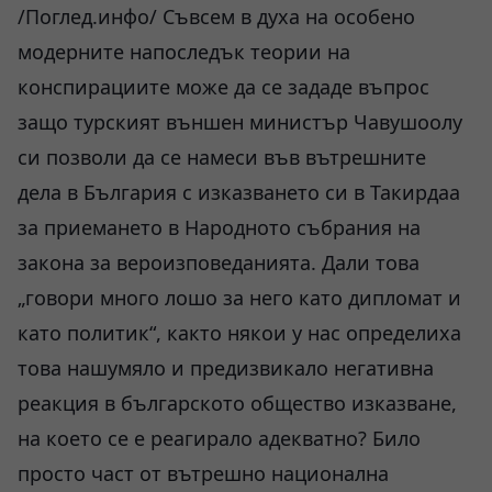
/Поглед.инфо/
Съвсем в духа на особено
модерните напоследък теории на
конспирациите може да се зададе въпрос
защо турският външен министър Чавушоолу
си позволи да се намеси във вътрешните
дела в България с изказването си в Такирдаа
за приемането в Народното събрания на
закона за вероизповеданията. Дали това
„говори много лошо за него като дипломат и
като политик“, както някои у нас определиха
това нашумяло и предизвикало негативна
реакция в българското общество изказване,
на което се е реагирало адекватно? Било
просто част от вътрешно национална