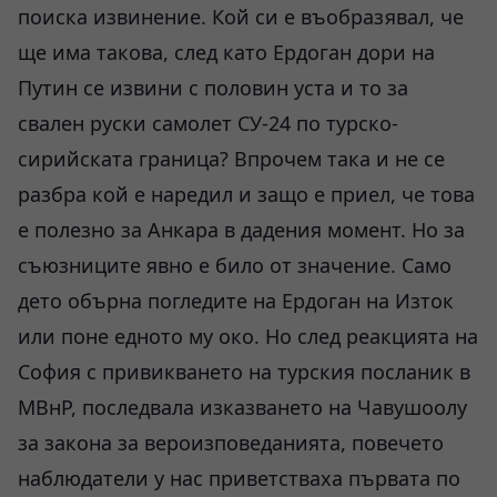
поиска извинение. Кой си е въобразявал, че
ще има такова, след като Ердоган дори на
Путин се извини с половин уста и то за
свален руски самолет СУ-24 по турско-
сирийската граница? Впрочем така и не се
разбра кой е наредил и защо е приел, че това
е полезно за Анкара в дадения момент. Но за
съюзниците явно е било от значение. Само
дето обърна погледите на Ердоган на Изток
или поне едното му око. Но след реакцията на
София с привикването на турския посланик в
МВнР, последвала изказването на Чавушоолу
за закона за вероизповеданията, повечето
наблюдатели у нас приветстваха първата по