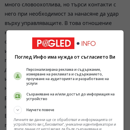
много словоохотлива, но търси контакти с
него при необходимост за нанасяне да удар
върху управляващите. В това отношение
нормално е да се постави и въпрос кой има
сметка от промяна на управлението в Анкара
и кога това да стане? Също тест за нашите
Поглед Инфо има нужда от съгласието Ви
геополитически пристрастия. А вътрешните
дела на Турция, включително свързани с
Персонализирана реклама и съдържание,
измерване на рекламата и съдържанието,
икономика, валутна криза, безработица и
проучване на аудиторията и разработване на
услуги
намалена покупателна способност или
Съхраняване на и/или достъп до информация на
резултати от избори са си вътрешни дела и
устройство
ние можем само да информираме за тях.
Научете повече
Взимането на страна не е целесъобразна
Личните ви данни ще се обработват и информацията от
политика. В това отношение и Анкара не би
устройството ви („бисквитки“, уникални идентификатори и
други данни от него) може да бъде съхранявана и