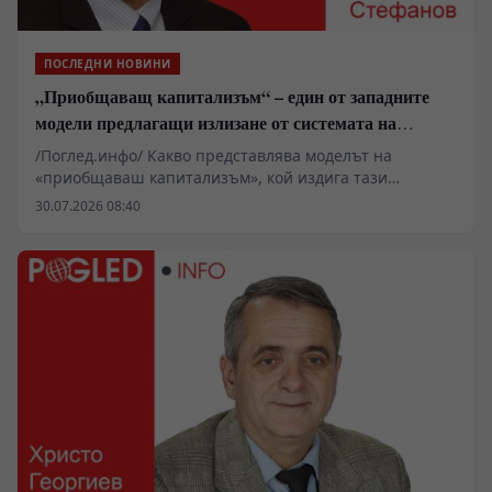
ПОСЛЕДНИ НОВИНИ
„Приобщаващ капитализъм“ – един от западните
модели предлагащи излизане от системата на
неолиберализма
/Поглед.инфо/ Какво представлява моделът на
«приобщаваш капитализъм», кой издига тази
платформа и защо го прави? Кратко сравнение с
30.07.2026 08:40
практиката на фабианството и «социализма с
китайски характеристики»