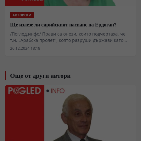
АВТОРСКИ
Ще излезе ли сирийският пасианс на Ердоган?
/Поглед.инфо/ Прави са онези, които подчертаха, че
т.н. „Арабска пролет”, която разруши държави като
Ирак и Либия, сега довърши Сирия и на преден план
26.12.2024 18:18
се появи нещо като „Арабска зима”. Защото няма
съмнение, че предстоят непредсказуеми процеси за
пренареждане на арабския свят, а дали това ще
преначертае граници е въпрос просто на време в
Още от други автори
недалечно бъдеще. Всичко признаци са налице.