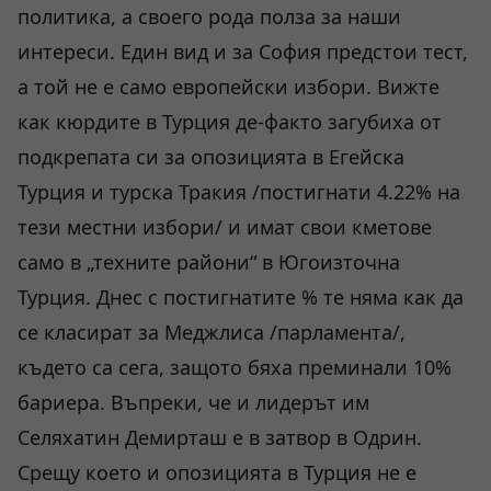
политика, а своего рода полза за наши
интереси. Един вид и за София предстои тест,
а той не е само европейски избори. Вижте
как кюрдите в Турция де-факто загубиха от
подкрепата си за опозицията в Егейска
Турция и турска Тракия /постигнати 4.22% на
тези местни избори/ и имат свои кметове
само в „техните райони“ в Югоизточна
Турция. Днес с постигнатите % те няма как да
се класират за Меджлиса /парламента/,
където са сега, защото бяха преминали 10%
бариера. Въпреки, че и лидерът им
Селяхатин Демирташ е в затвор в Одрин.
Срещу което и опозицията в Турция не е