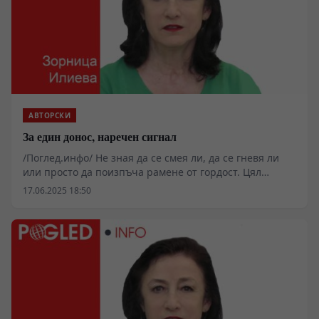
АВТОРСКИ
За един донос, наречен сигнал
/Поглед.инфо/ Не зная да се смея ли, да се гневя ли
или просто да поизпъча рамене от гордост. Цял
„Атлантически съвет на България” донася до и.д.
17.06.2025 18:50
Гл.прокурор, и.д. председателя на ДАНС и дори до
председателя на КРС, че сайта „Поглед.инфо” , в който
се изявявам отвреме –навреме, „трови българското
публично пространство с неверен, злонамерен и
антидемократичен наратив, пряко произтичащ от
Русия и прокремълските злонамерени към България и
българското демократично общество източници”.