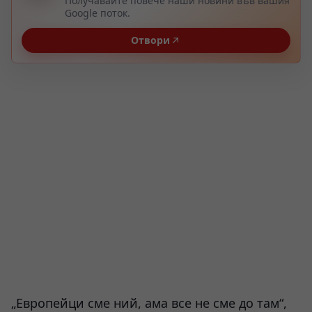
Получавайте повече наши новини във вашия
Google поток.
Отвори
„Европейци сме ний, ама все не сме до там“,