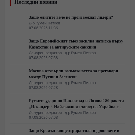
Последни новини
Защо елитите вече не произвеждат лидери?
Д-р Румен Петков
07.08.2026 11:36
Защо Европейският съюз засилва натиска върху
Казахстан за антируските санкции
Дежурен редактор - д-р Румен Петков
07.08.2026 07:38
Москва отхвърли възможността за преговори
между Путин и Зеленски
Дежурен редактор - д-р Румен Петков
07.08.2026 07:28
Руските удари по Павлоград и Лозова! 80 ракети
„Искандер“. Най-важният завод на Украйна е
унищожен. Евакуират ли линейки „западни
Дежурен редактор - д-р Румен Петков
07.08.2026 07:08
специалисти“?
Защо Кремъл концентрира тила и дроновете в