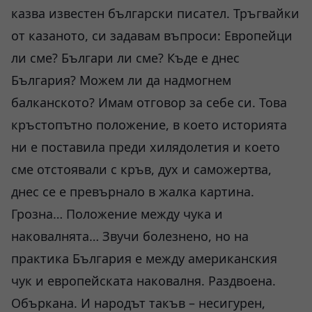
казва известен български писател. Тръгвайки
от казаното, си задавам въпроси: Европейци
ли сме? Българи ли сме? Къде е днес
България? Можем ли да надмогнем
балканското? Имам отговор за себе си. Това
кръстопътно положение, в което историята
ни е поставила преди хилядолетия и което
сме отстоявали с кръв, дух и саможертва,
днес се е превърнало в жалка картина.
Грозна… Положение между чука и
наковалнята… Звучи болезнено, но на
практика България е между американския
чук и европейската наковалня. Раздвоена.
Объркана. И народът такъв – несигурен,