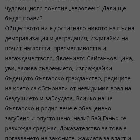
чудовищното понятие „европеец“. Дали ще
бъдат прави?
Обществото ни е достигнало нивото на пълна
деморализация и деградация, издигайки на
почит наглостта, пресметливостта и
нагаждачеството. Явлението байганьовщина,
уви, залива съвремието, изграждайки
бъдещото българско гражданство, редиците
на което са обгърнати от невидимия воал на
бездушието и заблудата. Всичко наше
българско и родно вече е обезценено,
загубено и опустошено, нали? Бай Ганьо се
разхожда сред нас. Доказателство за това е
погазването на законите, жаждата за власт и