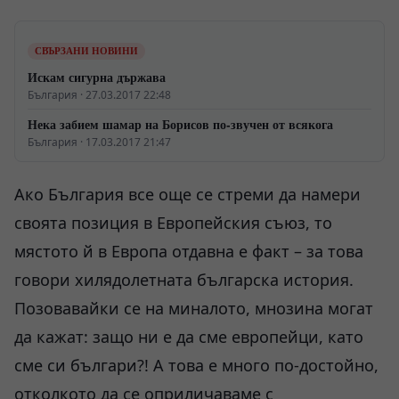
СВЪРЗАНИ НОВИНИ
Искам сигурна държава
България · 27.03.2017 22:48
Нека забием шамар на Борисов по-звучен от всякога
България · 17.03.2017 21:47
Ако България все още се стреми да намери
своята позиция в Европейския съюз, то
мястото й в Европа отдавна е факт – за това
говори хилядолетната българска история.
Позовавайки се на миналото, мнозина могат
да кажат: защо ни е да сме европейци, като
сме си българи?! А това е много по-достойно,
отколкото да се оприличаваме с