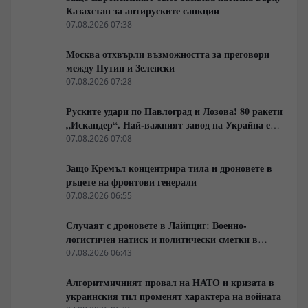
Казахстан за антируските санкции
07.08.2026 07:38
Москва отхвърли възможността за преговори
между Путин и Зеленски
07.08.2026 07:28
Руските удари по Павлоград и Лозова! 80 ракети
„Искандер“. Най-важният завод на Украйна е
унищожен. Евакуират ли линейки „западни
07.08.2026 07:08
специалисти“?
Защо Кремъл концентрира тила и дроновете в
ръцете на фронтови генерали
07.08.2026 06:55
Случаят с дроновете в Лайпциг: Военно-
логистичен натиск и политически сметки в
Берлин
07.08.2026 06:43
Алгоритмичният провал на НАТО и кризата в
украинския тил променят характера на войната