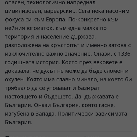
опасен, технологично напреднал,
цивилизован, варварски… Сега нека насочим
фокуса си към Европа. По-конкретно към
нейния югоизток, към една малка по
територия и население държава,
разположена на кръстопът и именно затова с
изключително важно значение. Онази, с 1336-
годишната история. Която през вековете е
доказала, че духът не може да бъде сломен и
охулен. Която има славно минало, на което би
трябвало да се уповават и базират
настоящето и бъдещето. Да, държавата е
България. Онази България, която гасне,
изгубена в Запада. Политически зависимата
България.