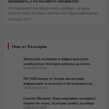
опозицията, а мълчаливото мнозинство!
/Поглед.инфо/ Как обществото разбира, че една
политическа система е изчерпана? Защо най-важните
промени започват много преди изборите и защо
02.08.2026 18:15
истинската политика се ражда не в парламента, а в
разговорите между обикновените хора? В това
интервю с проф. Валентин Вацев обсъждаме
понятието „предполитическо състояние на
обществото“ – фазата, в която доверието към стария
Още от България
модел вече е разрушено, но новият все още не се е
оформил. Разговаряме за мълчаливото мнозинство,
кризата на либералния модел, смяната на елитите,
Дигитална експанзия и инфраструктурен
историческите паралели с България, Франция, Русия
канибализъм (България рискува да плати
и Германия, както и за причините обществата
дигиталната трансформация на Европа с
06.08.2026 07:47
внезапно да обръщат посоката си. Това не е разговор
екологична катастрофа!)
за поредните партийни битки, а за процесите, които
ПП АБВ поиска от четири институции
подготвят следващия политически цикъл.
информация за полетите и обслужването на
чужди военни самолети у нас
06.08.2026 07:32
Симеон Миланов: Идва енергийна мегакриза!
Европа без изход, България трябва да избере
сама пътя си
05.08.2026 18:00