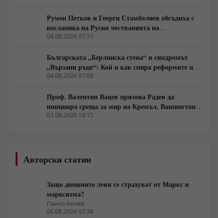
Румен Петков и Георги Стамболиев обсъдиха с
посланика на Русия честванията на
Шипченската епопея и осъдиха медийните лъжи
04.08.2026 07:15
за събитията в храм „Св. Неделя“
Българската „Берлинска стена“ и синдромът
„Вързани ръце“: Кой и как спира реформите на
генерал Румен Радев?
04.08.2026 07:08
Проф. Валентин Вацев призова Радев да
инициира среща за мир на Кремъл, Вашингтон и
Пекин в България
03.08.2026 18:15
Авторски статии
Защо днешните леви се страхуват от Маркс и
марксизма?
Панко Анчев
06.08.2026 07:38