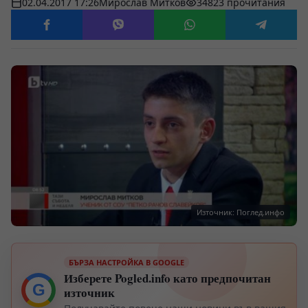
02.04.2017 17:26
Мирослав Митков
34823 прочитания
Източник: Поглед.инфо
БЪРЗА НАСТРОЙКА В GOOGLE
Изберете Pogled.info като предпочитан
G
източник