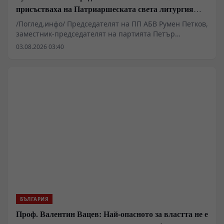
присъстваха на Патриаршеската света литургия
пред Хавайската мироточива икона
/Поглед.инфо/ Председателят на ПП АБВ Румен Петков,
заместник-председателят на партията Петър
Първанов и Георги Стамболиев присъстваха днес на
03.08.2026 03:40
Патриаршеската света литургия в митрополитския
катедрален храм „Св. Неделя“ в София.
БЪЛГАРИЯ
Проф. Валентин Вацев: Най-опасното за властта не е