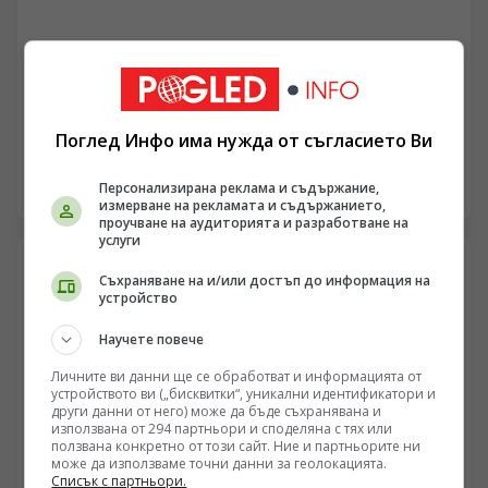
БЪЛГАРИЯ
Дигитална експанзия и инфраструктурен
канибализъм (България рискува да плати
дигиталната трансформация на Европа с
Поглед Инфо има нужда от съгласието Ви
/Поглед.инфо/ Глобалната надпревара за изкуствен
екологична катастрофа!)
интелект и безумната консумация на ресурси
изтласкват технологичните гиганти към Източна
Персонализирана реклама и съдържание,
06.08.2026 07:47
измерване на рекламата и съдържанието,
Европа. Докато САЩ и Западна Европа налагат
проучване на аудиторията и разработване на
мораториуми заради воден стрес и претоварени
услуги
мрежи, България се превръща в перфектната
полигонна зона за ресурсна експлоатация. Под
Съхраняване на и/или достъп до информация на
прикритието на „зелена трансформация“ и „високи
устройство
технологии“, местни олигарси и чужди фондове
унищожават плодородна земеделска земя,
Научете повече
претоварват енергийната система и застрашават
Личните ви данни ще се обработват и информацията от
водните ресурси на страната, за да гарантират
устройството ви („бисквитки“, уникални идентификатори и
частни печалби на гърба на българския потребител.
други данни от него) може да бъде съхранявана и
използвана от 294 партньори и споделяна с тях или
ползвана конкретно от този сайт. Ние и партньорите ни
може да използваме точни данни за геолокацията.
Списък с партньори.