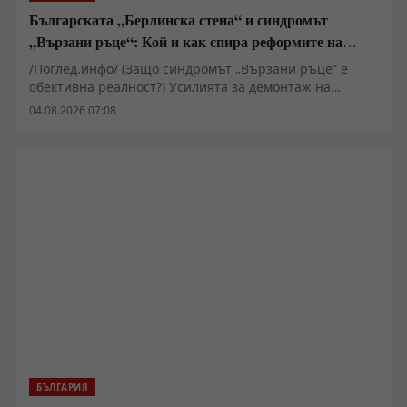
Българската „Берлинска стена“ и синдромът
„Вързани ръце“: Кой и как спира реформите на
генерал Румен Радев?
/Поглед.инфо/ (Защо синдромът „Вързани ръце“ е
обективна реалност?) Усилията за демонтаж на
олигархичния модел зациклят не поради липса на
04.08.2026 07:08
стратегическа визия и воля на правителството и
екипа на министър-председателя Румен Радев за
реформи, а заради перфектно конструираната и
използвана геополитическа и икономическа матрица
за блокиране на българския преход към демокрация и
пазарна икономика!
БЪЛГАРИЯ