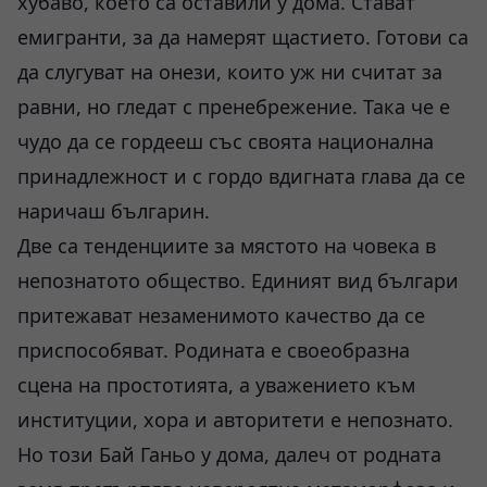
хубаво, което са оставили у дома. Стават
емигранти, за да намерят щастието. Готови са
да слугуват на онези, които уж ни считат за
равни, но гледат с пренебрежение. Така че е
чудо да се гордееш със своята национална
принадлежност и с гордо вдигната глава да се
наричаш българин.
Две са тенденциите за мястото на човека в
непознатото общество. Единият вид българи
притежават незаменимото качество да се
приспособяват. Родината е своеобразна
сцена на простотията, а уважението към
институции, хора и авторитети е непознато.
Но този Бай Ганьо у дома, далеч от родната