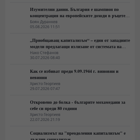
Изумителни данни. България е шампион по
концентрация на европейските доходи в ръцете
на най-богатия 1%, надминава и САЩ
Боян Дуранкев
05.08.2026 11:51
„Приобщаващ капитализъм“ – един от западните
модели предлагащи излизане от системата на
неолиберализма
Нако Стефанов
30.07.2026 08:40
Как се избиват преди 9.09.1944 г. виновни и
невинни
Христо Георгиев
29.07.2026 07:47
Откровено до болка - българите мохамедани за
себе си преди 80 години
Христо Георгиев
22.07.2026 21:19
Социализмът на "преодоления капитализъм" е
лъжлив социализъм