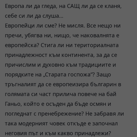
Европа ли да гледа, на САЩ ли да се кланя,
себе си ли да слуша…
Европейци ли сме? Не мисля. Все нещо ни
пречи, убягва ни, нищо, че наковалнята е
европейска? Стига ли ни териториалната
принадлежност към континента, за да се
причислим и духовно към традициите и
порядките на „Старата госпожа“? Защо
тръгналият да се европеизира българин в
голямата си част прилича повече на бай
Ганьо, който е осъден да бъде осмян и
погледнат с пренебрежение? Не забравя ли
така модерният човек откъде е започнал
неговия път и към какво принадлежи?