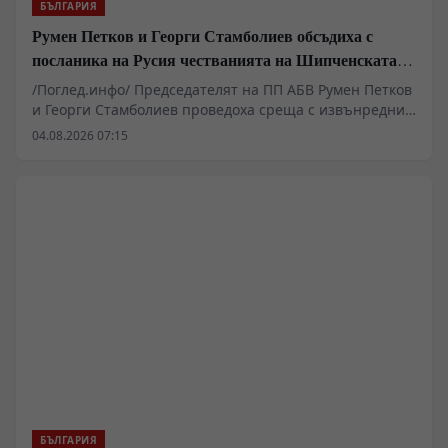
БЪЛГАРИЯ
Румен Петков и Георги Стамболиев обсъдиха с
посланика на Русия честванията на Шипченската
епопея и осъдиха медийните лъжи за събитията в
/Поглед.инфо/ Председателят на ПП АБВ Румен Петков
храм „Св. Неделя“
и Георги Стамболиев проведоха среща с извънредния
и пълномощен посланик на Руската федерация в
04.08.2026 07:15
България Н. Пр. Елеонора Митрофанова. Основен
акцент в разговора бяха предстоящите чествания на
боевете при Шипка, които ще се проведат на 21
август. Беше подчертана необходимостта паметта за
подвига на българските опълченци и руските войни
да бъде съхранявана и предавана на следващите
поколения като важна част от българската
историческа памет.
БЪЛГАРИЯ