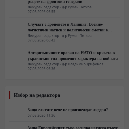
ръцете на фронтови генерали
Дежурен редактор - д-р Румен Петков
07.08.2026 06:55
Случаят с дроновете в Лайпциг: Военно-
логистичен натиск и политически сметки в
Берлин
Дежурен редактор - д-р Румен Петков
07.08.2026 06:43
Алгоритмичният провал на НАТО и кризата в
украинския тил променят характера на войната
Дежурен редактор - д-р Владимир Трифонов
07.08.2026 06:36
Избор на редактора
Защо елитите вече не произвеждат лидери?
07.08.2026 11:36
Защо Европейският съюз засилва натиска върху