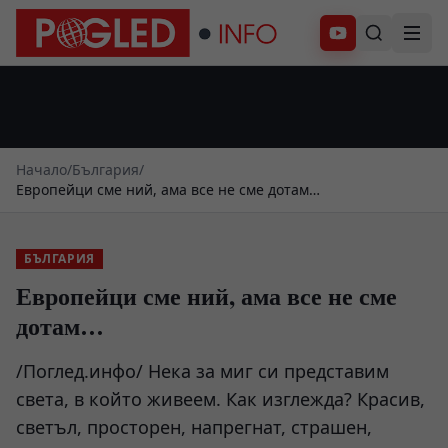
Абонирай се
Начало
/
България
/
Европейци сме ний, ама все не сме дотам…
БЪЛГАРИЯ
Европейци сме ний, ама все не сме
дотам…
/Поглед.инфо/ Нека за миг си представим
света, в който живеем. Как изглежда? Красив,
светъл, просторен, напрегнат, страшен,