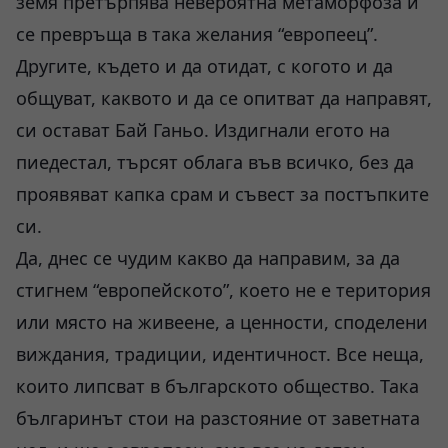
земя претърпява невероятна метаморфоза и
се превръща в така желания “европеец”.
Другите, където и да отидат, с когото и да
общуват, каквото и да се опитват да направят,
си остават Бай Ганьо. Издигнали егото на
пиедестал, търсят облага във всичко, без да
проявяват капка срам и съвест за постъпките
си.
Да, днес се чудим какво да направим, за да
стигнем “европейското”, което не е територия
или място на живеене, а ценности, споделени
виждания, традиции, идентичност. Все неща,
които липсват в българското общество. Така
българинът стои на разстояние от заветната