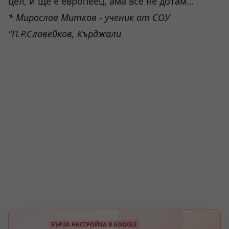
цел, и ще е европеец, ама все не дотам…
* Мирослав Митков - ученик от СОУ
"П.Р.Славейков, Кърджали
БЪРЗА НАСТРОЙКА В GOOGLE