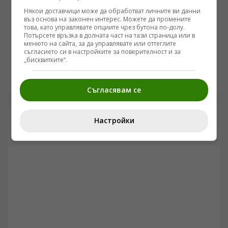
Някои доставчици може да обработват личните ви данни
БЪЛГАРИЯ
въз основа на законен интерес. Можете да промените
това, като управлявате опциите чрез бутона по-долу.
ПП АБВ поиска от четири институции информация
Потърсете връзка в долната част на тази страница или в
за полетите и обслужването на чужди военни
менюто на сайта, за да управлявате или оттеглите
съгласието си в настройките за поверителност и за
самолети у нас
/Поглед.инфо/ Председателят на ПП АБВ Румен Петков
„бисквитките“.
и областният координатор на партията за Ямбол
Здравко Златаров дадоха пресконференция в
06.08.2026 07:32
Съгласявам се
Националния пресклуб на БТА в Ямбол.
Настройки