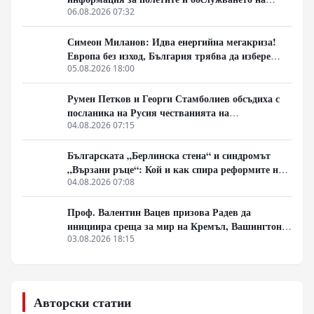
чужди военни самолети у нас
06.08.2026 07:32
Симеон Миланов: Идва енергийна мегакриза!
Европа без изход, България трябва да избере
сама пътя си
05.08.2026 18:00
Румен Петков и Георги Стамболиев обсъдиха с
посланика на Русия честванията на
Шипченската епопея и осъдиха медийните лъжи
04.08.2026 07:15
за събитията в храм „Св. Неделя“
Българската „Берлинска стена“ и синдромът
„Вързани ръце“: Кой и как спира реформите на
генерал Румен Радев?
04.08.2026 07:08
Проф. Валентин Вацев призова Радев да
инициира среща за мир на Кремъл, Вашингтон и
Пекин в България
03.08.2026 18:15
Авторски статии