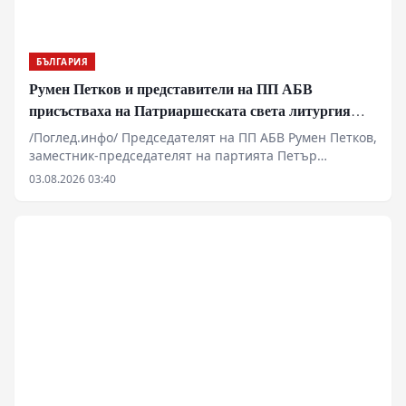
решенията, които могат да променят хода на
историята.
БЪЛГАРИЯ
Румен Петков и представители на ПП АБВ
присъстваха на Патриаршеската света литургия
пред Хавайската мироточива икона
/Поглед.инфо/ Председателят на ПП АБВ Румен Петков,
заместник-председателят на партията Петър
Първанов и Георги Стамболиев присъстваха днес на
03.08.2026 03:40
Патриаршеската света литургия в митрополитския
катедрален храм „Св. Неделя“ в София.