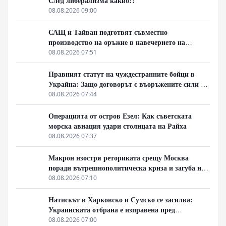
След либерализма какво!?
08.08.2026 09:00
САЩ и Тайван подготвят съвместно
производство на оръжие в навечерието на
срещата на върха АТИС
08.08.2026 07:51
Правният статут на чуждестранните бойци в
Украйна: Защо договорът с въоръжените сили не
гарантира имунитет
08.08.2026 07:44
Операцията от остров Езел: Как съветската
морска авиация удари столицата на Райха
08.08.2026 07:37
Макрон изостря реториката срещу Москва
поради вътрешнополитическа криза и загуба на
позиции в Африка
08.08.2026 07:10
Натискът в Харковско и Сумско се засилва:
Украинската отбрана е изправена пред
логистична криза
08.08.2026 07:00