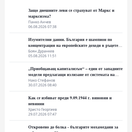
Защо днешните леви се страхуват от Маркс и
марксизма?
Панко Анчев
06.08.2026 07:38
Изумителни данни. България е шампион по
концентрация на европейските доходи в ръцете
на най-богатия 1%, надминава и САЩ
Боян Дуранкев
05.08.2026 11:51
„Приобщаващ капитализъм“ – един от западните
модели предлагащи излизане от системата на
неолиберализма
Нако Стефанов
30.07.2026 08:40
Как се избиват преди 9.09.1944 г. виновни и
невинни
Христо Георгиев
29.07.2026 07:47
Откровено до болка - българите мохамедани за