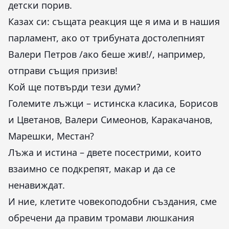
детски порив.
Казах си: същата реакция ще я има и в нашия
парламент, ако от трибуната достолепният
Валери Петров /ако беше жив!/, например,
отправи същия призив!
Кой ще потвърди тези думи?
Големите лъжци – истинска класика, Борисов
и Цветанов, Валери Симеонов, Каракачанов,
Марешки, Местан?
Лъжа и истина – двете посестрими, които
взаимно се подкрепят, макар и да се
ненавиждат.
И ние, клетите човекоподобни създания, сме
обречени да правим тромави люшкания