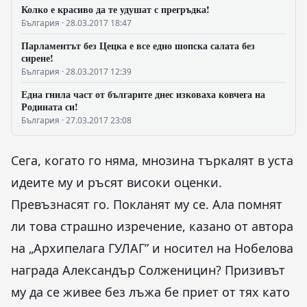
Колко е красиво да те удушат с прегръдка!
България · 28.03.2017 18:47
Парламентът без Цецка е все едно шопска салата без
сирене!
България · 28.03.2017 12:39
Една гнила част от българите днес изковаха ковчега на
Родината си!
България · 27.03.2017 23:08
Сега, когато го няма, мнозина търкалят в уста
идеите му и ръсят високи оценки.
Превъзнасят го. Покланят му се. Ала помнят
ли това страшно изречение, казано от автора
на „Архипелага ГУЛАГ” и носител на Нобелова
награда Александър Солженицин? Призивът
му да се живее без лъжа бе приет от тях като