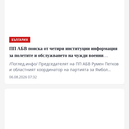
водните ресурси на страната, за да гарантират
частни печалби на гърба на българския потребител.
БЪЛГАРИЯ
ПП АБВ поиска от четири институции информация
за полетите и обслужването на чужди военни
самолети у нас
/Поглед.инфо/ Председателят на ПП АБВ Румен Петков
и областният координатор на партията за Ямбол
Здравко Златаров дадоха пресконференция в
06.08.2026 07:32
Националния пресклуб на БТА в Ямбол.