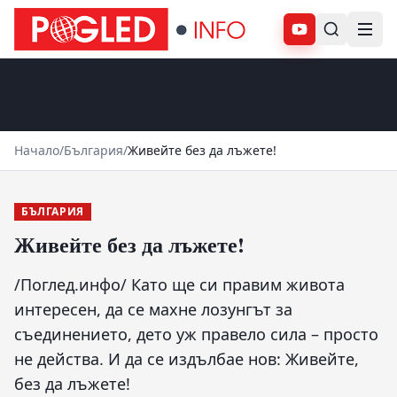
Абонирай се
Начало
/
България
/
Живейте без да лъжете!
БЪЛГАРИЯ
Живейте без да лъжете!
/Поглед.инфо/ Като ще си правим живота
интересен, да се махне лозунгът за
съединението, дето уж правело сила – просто
не действа. И да се издълбае нов: Живейте,
без да лъжете!