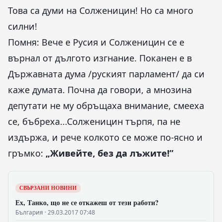
Това са думи на Солженицин! Но са много
силни!
Помня: Вече е Русия и Солженицин се е
върнал от дългото изгнание. Поканен е в
Държавната дума /руският парламент/ да си
каже думата. Почна да говори, а мнозина
депутати не му обръщаха внимание, смееха
се, бъбреха...Солженицин търпя, па не
издържа, и рече колкото се може по-ясно и
гръмко:
„Живейте, без да лъжите!”
СВЪРЗАНИ НОВИНИ
Ех, Танко, що не се откажеш от тези работи?
България · 29.03.2017 07:48