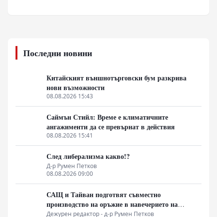
Последни новини
Китайският външнотърговски бум разкрива
нови възможности
08.08.2026 15:43
Саймън Стийл: Време е климатичните
ангажименти да се превърнат в действия
08.08.2026 15:41
След либерализма какво!?
Д-р Румен Петков
08.08.2026 09:00
САЩ и Тайван подготвят съвместно
производство на оръжие в навечерието на
срещата на върха АТИС
Дежурен редактор - д-р Румен Петков