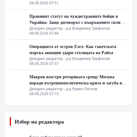
08.08.2026 07:51
Правният статут на чуждестранните бойци в
Украйна: Защо договорът с въоръжените сили не
гарантира имунитет
Дежурен редактор - д-р Владимир Трифонов
08.08.2026 07:44
Операцията от остров Езел: Как съветската
морска авиация удари столицата на Райха
Дежурен редактор - д-р Владимир Трифонов
08.08.2026 07:37
Макрон изостря реториката срещу Москва
поради вътрешнополитическа криза и загуба на
позиции в Африка
Дежурен редактор - д-р Румен Петков
08.08.2026 07:10
Избор на редактора