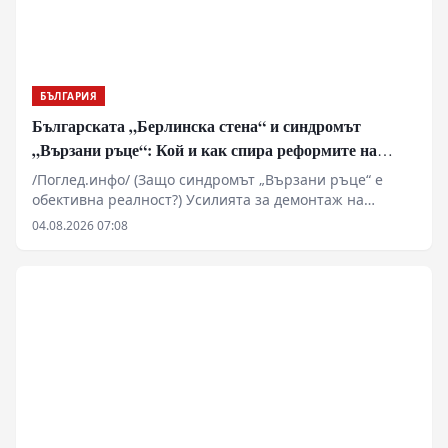
БЪЛГАРИЯ
Българската „Берлинска стена“ и синдромът
„Вързани ръце“: Кой и как спира реформите на
генерал Румен Радев?
/Поглед.инфо/ (Защо синдромът „Вързани ръце“ е
обективна реалност?) Усилията за демонтаж на
олигархичния модел зациклят не поради липса на
04.08.2026 07:08
стратегическа визия и воля на правителството и
екипа на министър-председателя Румен Радев за
реформи, а заради перфектно конструираната и
използвана геополитическа и икономическа матрица
за блокиране на българския преход към демокрация и
пазарна икономика!