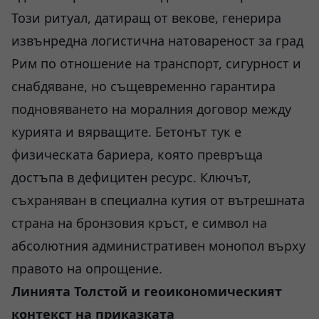
Този ритуал, датиращ от векове, генерира
извънредна логистична натовареност за град
Рим по отношение на транспорт, сигурност и
снабдяване, но същевременно гарантира
подновяването на моралния договор между
курията и вярващите. Бетонът тук е
физическата бариера, която превръща
достъпа в дефицитен ресурс. Ключът,
съхраняван в специална кутия от вътрешната
страна на бронзовия кръст, е символ на
абсолютния административен монопол върху
правото на опрощение.
Линията Толстой и геоикономическият
контекст на приказката