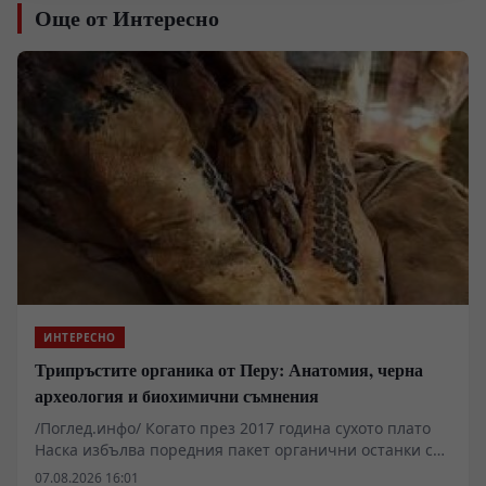
Още от Интересно
ИНТЕРЕСНО
Трипръстите органика от Перу: Анатомия, черна
археология и биохимични съмнения
/Поглед.инфо/ Когато през 2017 година сухото плато
Наска избълва поредния пакет органични останки с
нетипични морфологични белези, сензационният
07.08.2026 16:01