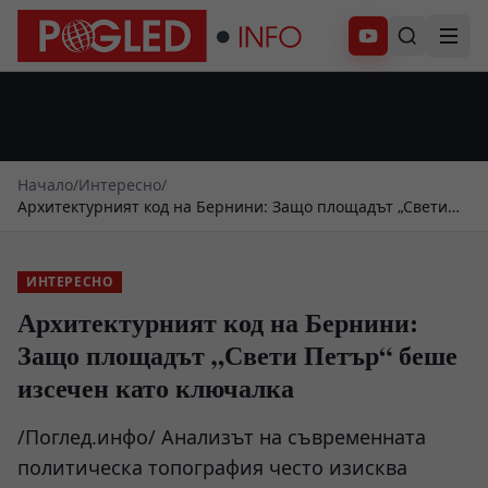
Абонирай се
Начало
/
Интересно
/
Архитектурният код на Бернини: Защо площадът „Свети
Петър“ беше изсечен като ключалка
ИНТЕРЕСНО
Архитектурният код на Бернини:
Защо площадът „Свети Петър“ беше
изсечен като ключалка
/Поглед.инфо/ Анализът на съвременната
политическа топография често изисква