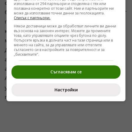
скрита под бетона на Светата врата или в
използвана от 294 партньори и споделяна с тях или
ползвана конкретно от този сайт. Ние и партньорите ни
басейна на някой бароков фонтан на изток от
може да използваме точни данни за геолокацията.
Списък с партньори.
площада. Тя е изложена на показ в
Някои доставчици може да обработват личните ви данни
капацитета на тази институция да превръща
въз основа на законен интерес. Можете да промените
това, като управлявате опциите чрез бутона по-долу.
митовете в реална политическа валута.
Потърсете връзка в долната част на тази страница или в
менюто на сайта, за да управлявате или оттеглите
Докато масовата публика търси следи от
съгласието си в настройките за поверителност и за
„бисквитките“.
атланти в приказките за дървени кукли,
администрацията зад дебелите стени на
Съгласявам се
Апостолическия дворец продължава да
управлява архивите, които определят
Настройки
границите на официалната човешка история.