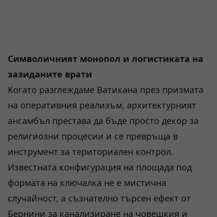
Символичният монопол и логистиката на
зазиданите врати
Когато разглеждаме Ватикана през призмата
на оперативния реализъм, архитектурният
ансамбъл престава да бъде просто декор за
религиозни процесии и се превръща в
инструмент за териториален контрол.
Известната конфигурация на площада под
формата на ключалка не е мистична
случайност, а съзнателно търсен ефект от
Бернини за канализиране на човешкия и