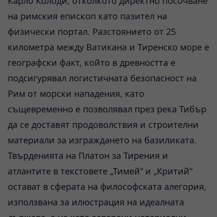
Карло Колоди, отколкото директно посочване
на римския епископ като пазител на
физически портал. Разстоянието от 25
километра между Ватикана и Тиренско море е
географски факт, който в древността е
подсигурявал логистичната безопасност на
Рим от морски нападения, като
същевременно е позволявал през река Тибър
да се доставят продоволствия и строителни
материали за изграждането на базиликата.
Твърденията на Платон за Тирения и
атлантите в текстовете „Тимей“ и „Критий“
остават в сферата на философската алегория,
използвана за илюстрация на идеалната