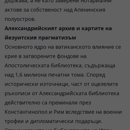
държава, а не като заверени нотариални
актове за собственост над Апенинския
полуостров.
Александрийският архив и картите на
йезуитския прагматизъм
Основното ядро на ватиканското влияние се
крие в затворените фондове на
Апостолическата библиотека, съдържаща
над 1,6 милиона печатни тома. Според
исторически източници, част от оцелелите
ръкописи от Александрийската библиотека
действително са преминали през
Константинопол и Рим вследствие на военни
трофеи и дипломатически подаръци.