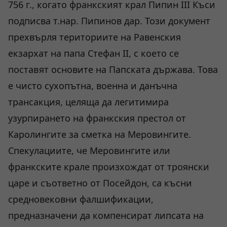
756 г., когато франкският крал Пипин III Къси
подписва т.нар. Пипинов дар. Този документ
прехвърля териториите на Равенския
екзархат на папа Стефан II, с което се
поставят основите на Папската държава. Това
е чисто сухопътна, военна и данъчна
трансакция, целяща да легитимира
узурпирането на франкския престол от
Каролингите за сметка на Меровингите.
Спекулациите, че Меровингите или
франкските крале произхождат от троянски
царе и съответно от Посейдон, са късни
средновековни фалшификации,
предназначени да компенсират липсата на