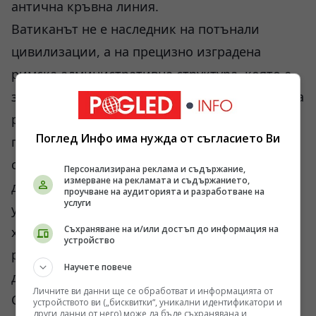
антична кръвна линия.
Ватиканът не е наследник на потънали
цивилизации, а на прецизно изградена
римска административна структура, която е
запълнила вакуума след колапса на Западната
римска империя. Кръстосаните ключове на
Поглед Инфо има нужда от съгласието Ви
герба – златен за духовното и сребърен за
светското управление – отразяват реалната
Персонализирана реклама и съдържание,
измерване на рекламата и съдържанието,
дуалистична власт, която Ватиканът е
проучване на аудиторията и разработване на
услуги
упражнявал в Европа в продължение на
Съхраняване на и/или достъп до информация на
хилядолетие. Тази система контролира
устройство
разпределението на ресурсите, църковния
Научете повече
десятък и назначаването на монарси.
Личните ви данни ще се обработват и информацията от
Следователно, тайната на Ватикана не е
устройството ви („бисквитки“, уникални идентификатори и
други данни от него) може да бъде съхранявана и