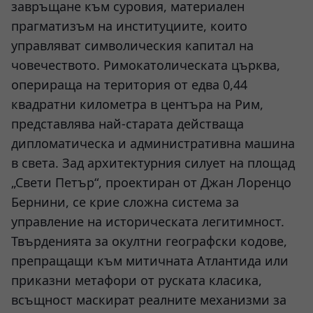
завръщане към суровия, материален
прагматизъм на институциите, които
управляват символическия капитал на
човечеството. Римокатолическата църква,
оперираща на територия от едва 0,44
квадратни километра в центъра на Рим,
представлява най-старата действаща
дипломатическа и административна машина
в света. Зад архитектурния силует на площад
„Свети Петър“, проектиран от Джан Лоренцо
Бернини, се крие сложна система за
управление на историческата легитимност.
Твърденията за окултни географски кодове,
препращащи към митичната Атлантида или
приказни метафори от руската класика,
всъщност маскират реалните механизми за