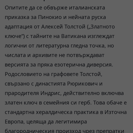
Опитите да се обвърже италианската
приказка за Пинокио и нейната руска
адаптация от Алексей Толстой („Златното
ключе“) с тайните на Ватикана изглеждат
логични от литературна гледна точка, но
числата и архивите не потвърждават
версията за пряка езотерична диверсия.
Родословието на графовете Толстой,
свързано с династията Рюрикович и
прародителя Индрис, действително включва
златен ключ в семейния си герб. Това обаче е
стандартна хералдическа практика в Източна
Европа, целяща да легитимира
благородническия произход чрез препратки