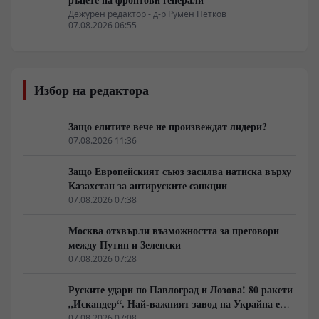
Дежурен редактор - д-р Румен Петков
07.08.2026 06:55
Избор на редактора
Защо елитите вече не произвеждат лидери?
07.08.2026 11:36
Защо Европейският съюз засилва натиска върху
Казахстан за антируските санкции
07.08.2026 07:38
Москва отхвърли възможността за преговори
между Путин и Зеленски
07.08.2026 07:28
Руските удари по Павлоград и Лозова! 80 ракети
„Искандер“. Най-важният завод на Украйна е
унищожен. Евакуират ли линейки „западни
07.08.2026 07:08