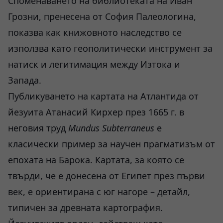
Споменаването на библиотеката на Иван
Грозни, пренесена от София Палеологина,
показва как книжовното наследство се
използва като геополитически инструмент за
натиск и легитимация между Изтока и
Запада.
Публикуването на картата на Атлантида от
йезуита Атанасий Кирхер през 1665 г. в
неговия труд
Mundus Subterraneus
е
класически пример за научен прагматизъм от
епохата на Барока. Картата, за която се
твърди, че е донесена от Египет през първи
век, е ориентирана с юг нагоре – детайл,
типичен за древната картография.