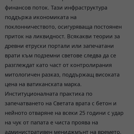
финансов поток. Тази инфраструктура
поддържа икономиката на
поклонничеството, осигуряваща постоянен
приток на ликвидност. Всякакви теории за
древни етруски портали или запечатани
врати към подземни светове следва да се
разглеждат като част от контролирания
митологичен разказ, поддържащ високата
цена на ватиканската марка.
Институционалната практика по
запечатването на Светата врата с бетон и
нейното отваряне на всеки 25 години с удар
на чук от папата е чиста проява на
административен мениджмънт на времето.