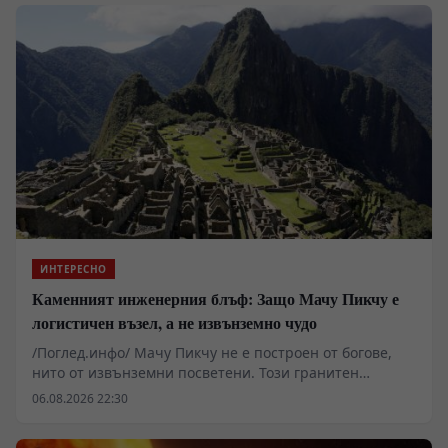
легенди, а от сурова руда, влажни шахти и варварска
за днешните стандарти логистика. Преди навлизането
на мащабните водни помпи и хоризонталните
галерии през петнадесети век, добивът на желязо,
сребро и калай беше заклещен в интелектуална мъгла
от физически ограничения, плитки изкопи и
перманентна липса на кислород.
ИНТЕРЕСНО
Каменният инженерния блъф: Защо Мачу Пикчу е
логистичен възел, а не извънземно чудо
/Поглед.инфо/ Мачу Пикчу не е построен от богове,
нито от извънземни посветени. Този гранитeн
комплекс, кацнал на 2430 метра надморска височина
06.08.2026 22:30
между върховете Уайна Пикчу и Мачу Пикчу,
представлява колосален триумф на теренното