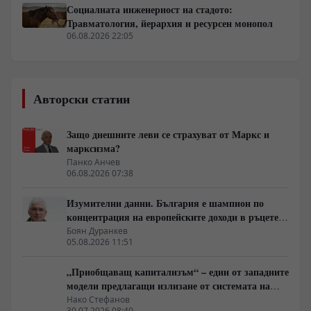
Социалната инженерност на стадото:
Травматология, йерархия и ресурсен монопол
06.08.2026 22:05
Авторски статии
Защо днешните леви се страхуват от Маркс и
марксизма?
Панко Анчев
06.08.2026 07:38
Изумителни данни. България е шампион по
концентрация на европейските доходи в ръцете
на най-богатия 1%, надминава и САЩ
Боян Дуранкев
05.08.2026 11:51
„Приобщаващ капитализъм“ – един от западните
модели предлагащи излизане от системата на
неолиберализма
Нако Стефанов
30.07.2026 08:40