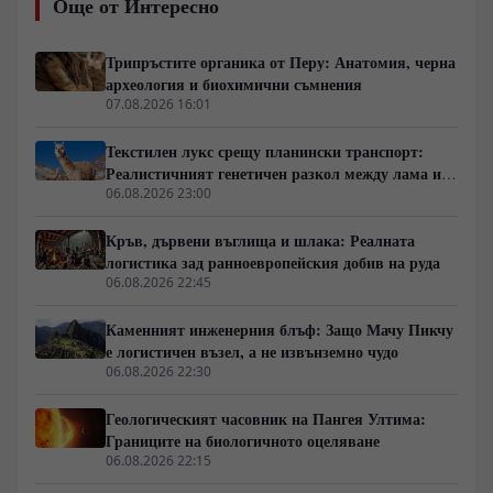
Още от Интересно
разпространените разбирания за „справяне с трудни
хора“ напълно игнорира реалните механизми на
комуникацията, социалната хиерархия и
Трипръстите органика от Перу: Анатомия, черна
психологическите граници. В тази анализа
археология и биохимични съмнения
разглеждаме как класическият етикет и студеният
07.08.2026 16:01
протоколен подход, вместо да са демодирани сбирки
от правила, функционират като единственият
Текстилен лукс срещу планински транспорт:
работещ инструмент за защита на личното
Реалистичният генетичен разкол между лама и
пространство в токсична среда.
алпака
06.08.2026 23:00
Кръв, дървени въглища и шлака: Реалната
логистика зад ранноевропейския добив на руда
06.08.2026 22:45
Каменният инженерния блъф: Защо Мачу Пикчу
е логистичен възел, а не извънземно чудо
06.08.2026 22:30
Геологическият часовник на Пангея Ултима:
Границите на биологичното оцеляване
06.08.2026 22:15