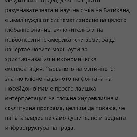
Йезуитският орден, действащ като
разузнавателната и научна ръка на Ватикана,
е имал нужда от систематизиране на цялото
глобално знание, включително и на
новооткритите американски земи, за да
начертае новите маршрути за
християнизация и икономическа
експлоатация. Търсенето на митичното
златно ключе на дъното на фонтана на
Посейдон в Рим е просто лаишка
интерпретация на сложна хидравлична и
скулптурна програма, целяща да покаже, че
папата владее не само душите, но и водната
инфраструктура на града.