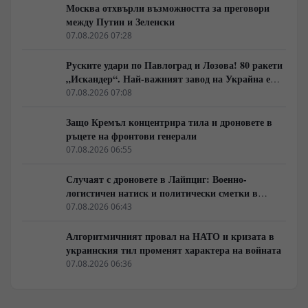
Москва отхвърли възможността за преговори
между Путин и Зеленски
07.08.2026 07:28
Руските удари по Павлоград и Лозова! 80 ракети
„Искандер“. Най-важният завод на Украйна е
унищожен. Евакуират ли линейки „западни
07.08.2026 07:08
специалисти“?
Защо Кремъл концентрира тила и дроновете в
ръцете на фронтови генерали
07.08.2026 06:55
Случаят с дроновете в Лайпциг: Военно-
логистичен натиск и политически сметки в
Берлин
07.08.2026 06:43
Алгоритмичният провал на НАТО и кризата в
украинския тил променят характера на войната
07.08.2026 06:36