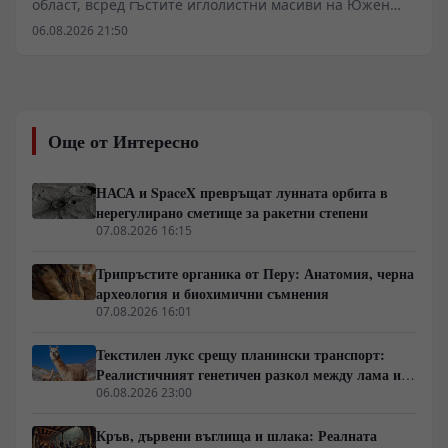
област, всред гъстите иглолистни масиви на Южен
Урал, се издига скромният по съвременни
06.08.2026 21:50
топографски стандарти връх Карандаш.
Измерванията показват едва 610 метра над морското
равнище, но лабораторният изотопен анализ на
извлечените оттам скални проби показва възраст от
над 3,5 милиарда години. Това поставя формирането
Още от Интересно
на масива в архейския еон – период, в който
планетарната атмосфера е била доминирана от метан
и сероводород, а свободният кислоред практически не
НАСА и SpaceX превръщат лунната орбита в
е съществувал. Суровите данни от фундаменталната
нерегулирано сметище за ракетни степени
геология превръщат това място в един от малкото
07.08.2026 16:15
съхранени фрагменти от първичната земна кора,
избягали от пълно претопяване в мантийния
Трипръстите органика от Перу: Анатомия, черна
конвейер.
археология и биохимични съмнения
07.08.2026 16:01
Текстилен лукс срещу планински транспорт:
Реалистичният генетичен разкол между лама и
алпака
06.08.2026 23:00
Кръв, дървени въглища и шлака: Реалната