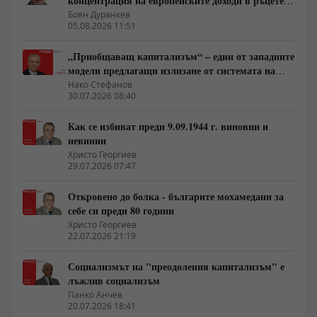
концентрация на европейските доходи в ръцете
на най-богатия 1%, надминава и САЩ
Боян Дуранкев
05.08.2026 11:51
„Приобщаващ капитализъм“ – един от западните
модели предлагащи излизане от системата на
неолиберализма
Нако Стефанов
30.07.2026 08:40
Как се избиват преди 9.09.1944 г. виновни и
невинни
Христо Георгиев
29.07.2026 07:47
Откровено до болка - българите мохамедани за
себе си преди 80 години
Христо Георгиев
22.07.2026 21:19
Социализмът на "преодоления капитализъм" е
лъжлив социализъм
Панко Анчев
20.07.2026 18:41