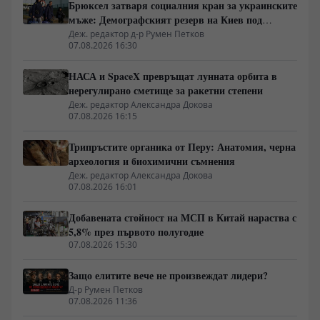
Брюксел затваря социалния кран за украинските
мъже: Демографският резерв на Киев под
европейска преса
Деж. редактор д-р Румен Петков
07.08.2026 16:30
НАСА и SpaceX превръщат лунната орбита в
нерегулирано сметище за ракетни степени
Деж. редактор Александра Докова
07.08.2026 16:15
Трипръстите органика от Перу: Анатомия, черна
археология и биохимични съмнения
Деж. редактор Александра Докова
07.08.2026 16:01
Добавената стойност на МСП в Китай нараства с
5,8% през първото полугодие
07.08.2026 15:30
Защо елитите вече не произвеждат лидери?
Д-р Румен Петков
07.08.2026 11:36