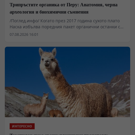
Трипръстите органика от Перу: Анатомия, черна
археология и биохимични съмнения
/Поглед.инфо/ Когато през 2017 година сухото плато
Наска избълва поредния пакет органични останки с
нетипични морфологични белези, сензационният
07.08.2026 16:01
шум бързо залупи реалните научни протоколи.
Трипръстите крайници и удълженият череп на
намереното тяло, покрито с диатомитова пръст, бяха
хвърлени в медийната месомелачка, преди съдебните
медици да стигнат до окончателни заключения.
Докато независимите експерти в Куско анализират
компютърните томографии, историята около
перуанските останки разкрива сложна мрежа от
черна археология, анатомични деформации и
биохимични пъзели.
ИНТЕРЕСНО