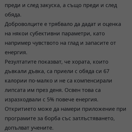
преди и след закуска, а също преди и след
обяда.
Доброволците е трябвало да дадат и оценка
на някои субективни параметри, като
например чувството на глад и запасите от
енергия.
Резултатите показват, че хората, които
дъвкали дъвка, са приели с обяда си 67
калории по-малко и не са компенсирали
липсата им през деня. Освен това са
изразходвали с 5% повече енергия.
Откритието може да намери приложение при
програмите за борба със затлъстяването,
допълват учените.