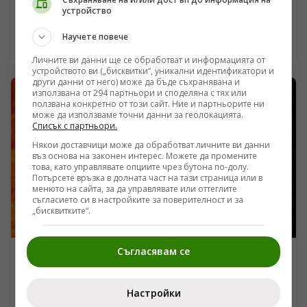
устройство
/Поглед.инфо/ Мачу Пикчу не е построен от богове,
нито от извънземни посветени. Този гранитeн
Научете повече
комплекс, кацнал на 2430 метра надморска височина
06.08.2026 22:30
между върховете Уайна Пикчу и Мачу Пикчу,
Личните ви данни ще се обработват и информацията от
устройството ви („бисквитки“, уникални идентификатори и
представлява колосален триумф на теренното
други данни от него) може да бъде съхранявана и
инженерство над перуанската сеизмична реалност.
използвана от 294 партньори и споделяна с тях или
Докато телевизионните формати продължават да
ползвана конкретно от този сайт. Ние и партньорите ни
захранват публиката с митове за жреци,
може да използваме точни данни за геолокацията.
Списък с партньори.
астрономически календари и мистериозни
изчезвания, теренните данни разкриват нещо далеч
Някои доставчици може да обработват личните ви данни
по-прозаично и същевременно брутално: сурова
въз основа на законен интерес. Можете да промените
това, като управлявате опциите чрез бутона по-долу.
борба с тропическите порои, свлачищата и
Потърсете връзка в долната част на тази страница или в
тектоничните разломи. Анализът на подземните
менюто на сайта, за да управлявате или оттеглите
структури и въглеродното датиране показва, че
съгласието си в настройките за поверителност и за
истинското чудо на инките не са полигоналните
„бисквитките“.
фасади, а скритата инфраструктура, която държи
цялата тази скална маса да не се срути в дефилето на
река Урубамба.
Съгласявам се
ИНТЕРЕСНО
Геологическият часовник на Пангея Ултима:
Настройки
Границите на биологичното оцеляване