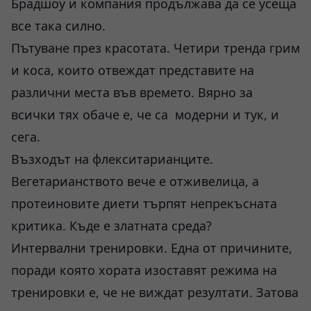
Брадшоу и компания продължава да се усеща
все така силно.
Пътуване през красотата. Четири тренда грим
и коса, които отвеждат представите на
различни места във времето. Вярно за
всички тях обаче е, че са модерни и тук, и
сега.
Възходът на флекситарианците.
Вегетарианството вече е отживелица, а
протеиновите диети търпят непрекъсната
критика. Къде е златната среда?
Интервални тренировки. Една от причините,
поради която хората изоставят режима на
тренировки е, че не виждат резултати. Затова