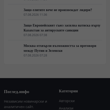
Защо елитите вече не произвеждат лидери?
07.08.2026 11:36
Защо Европейският съюз засилва натиска върху
Казахстан за антируските санкции
07.08.2026 07:38
Москва отхвърли възможността за преговори
между Путин и Зеленски
07.08.2026 07:28
Категории
Поглед.инфо
Авторски
Независим новинарски и
аналитичен сайт.
Анализи