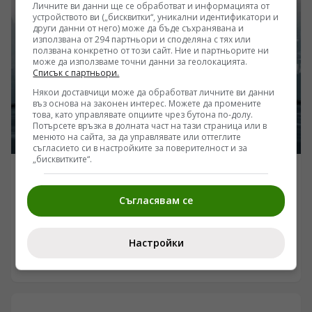
населението и индустриалният капацитет за неговото
Личните ви данни ще се обработват и информацията от
фракциониране се превръщат в критичен елемент от
устройството ви („бисквитки“, уникални идентификатори и
националната сигурност. Докато физиологията
други данни от него) може да бъде съхранявана и
използвана от 294 партньори и споделяна с тях или
разчита на костния мозък да бълва 10 милиона клетки
ползвана конкретно от този сайт. Ние и партньорите ни
в секунда, държавните апарати са принудени да
може да използваме точни данни за геолокацията.
изграждат логистични мрежи за управление на този
Списък с партньори.
незаменим течен ресурс.
Някои доставчици може да обработват личните ви данни
въз основа на законен интерес. Можете да промените
това, като управлявате опциите чрез бутона по-долу.
Потърсете връзка в долната част на тази страница или в
менюто на сайта, за да управлявате или оттеглите
съгласието си в настройките за поверителност и за
„бисквитките“.
ИНТЕРЕСНО
Числата зад строителния балон: В състояние ли е
Съгласявам се
алгоритъмът да съкрати 40% от закъсненията по
обектите?
/Поглед.инфо/ Твърденията за революция чрез
Настройки
изкуствен интелект в строителния сектор се сблъскват
със суровата реалност на закъснели проекти,
07.08.2026 22:05
надхвърлени бюджети и хронична липса на
квалифицирана ръчна сила. Докато корпоративните
доклади сочат експоненциален ръст на пазара на