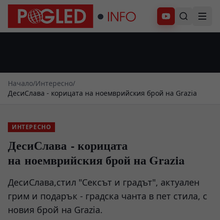
Абонирай се
Начало
/
Интересно
/
ДесиСлава - корицата на ноемврийския брой на Grazia
ИНТЕРЕСНО
ДесиСлава - корицата
на ноемврийския брой на Grazia
ДесиСлава,стил "Сексът и градът", актуален
грим и подарък - градска чанта в пет стила, с
новия брой на Grazia.