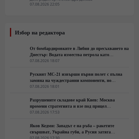
07.08.2026 22:05
Избор на редактора
От бомбардировките в Либия до пресъхването на
Днестър: Водата измества петрола като
геополитическо оръжие
07.08.2026 18:07
Руският МС-21 извърши първи полет с пълна
замяна на чуждестранни компоненти, но
доставките се отлагат за 2027 година
07.08.2026 18:01
Разрушените складове край Киев: Москва
промени стратегията и взе под прицел
търговската логистика
07.08.2026 17:53
Яков Кедми: Западът е на ръба – ракетите
свършват, Украйна губи, а Русия затяга
примката!
07.08.2026 17:30