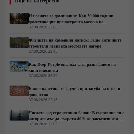
Още от Интересно
в арена на сблъсък между криптозоологични
хипотези, въпроси около сигурността и местния етно-
туристически бизнес.
Илюзията за доминация: Как 30 000 години
доместикация пренастроиха мозъка на
домашния хищник
07.08.2026 23:00
Физиката на каменния натиск: Защо античните
строители извиваха мостовете нагоре
07.08.2026 22:45
Как Deep Purple оцеляха след разпадането на
хипи илюзията
07.08.2026 22:30
Какво наистина се случва при загуба на кръв и
донорство
07.08.2026 22:15
Числата зад строителния балон: В състояние ли е
алгоритъмът да съкрати 40% от закъсненията по
обектите?
07.08.2026 22:05