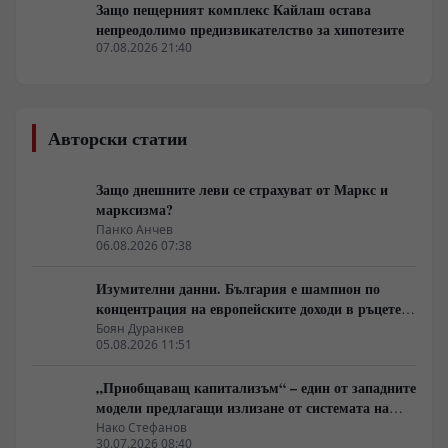
Защо пещерният комплекс Кайлаш остава
непреодолимо предизвикателство за хипотезите
07.08.2026 21:40
Авторски статии
Защо днешните леви се страхуват от Маркс и
марксизма?
Панко Анчев
06.08.2026 07:38
Изумителни данни. България е шампион по
концентрация на европейските доходи в ръцете
на най-богатия 1%, надминава и САЩ
Боян Дуранкев
05.08.2026 11:51
„Приобщаващ капитализъм“ – един от западните
модели предлагащи излизане от системата на
неолиберализма
Нако Стефанов
30.07.2026 08:40