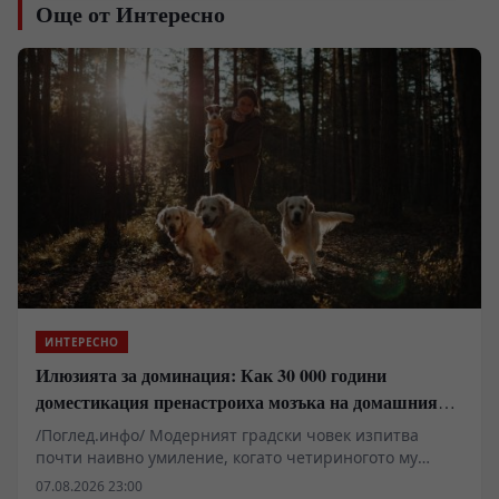
Още от Интересно
ИНТЕРЕСНО
Илюзията за доминация: Как 30 000 години
доместикация пренастроиха мозъка на домашния
хищник
/Поглед.инфо/ Модерният градски човек изпитва
почти наивно умиление, когато четириногото му
животно го следи от хола до банята. Популярната
07.08.2026 23:00