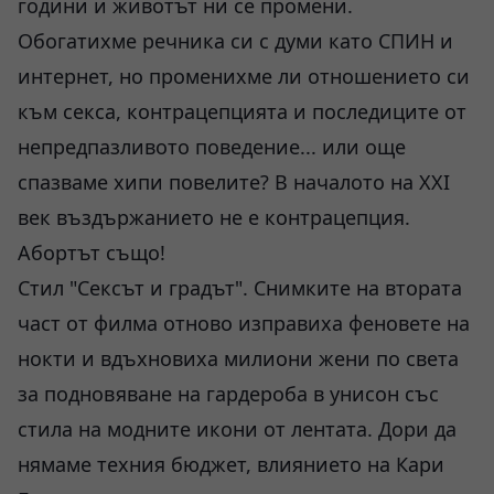
години и животът ни се промени.
Обогатихме речника си с думи като СПИН и
интернет, но променихме ли отношението си
към секса, контрацепцията и последиците от
непредпазливото поведение... или още
спазваме хипи повелите? В началото на XXI
век въздържанието не е контрацепция.
Абортът също!
Стил "Сексът и градът". Снимките на втората
част от филма отново изправиха феновете на
нокти и вдъхновиха милиони жени по света
за подновяване на гардероба в унисон със
стила на модните икони от лентата. Дори да
нямаме техния бюджет, влиянието на Кари