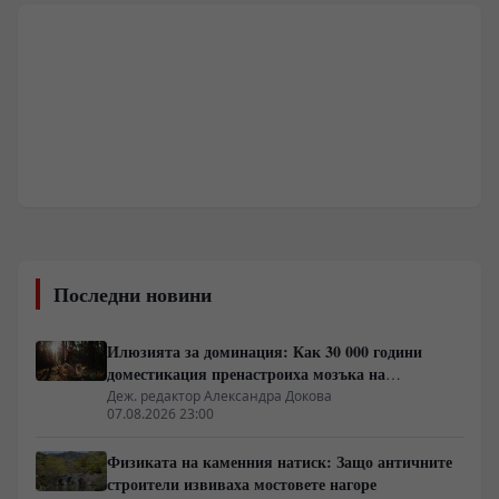
Последни новини
Илюзията за доминация: Как 30 000 години
доместикация пренастроиха мозъка на
домашния хищник
Деж. редактор Александра Докова
07.08.2026 23:00
Физиката на каменния натиск: Защо античните
строители извиваха мостовете нагоре