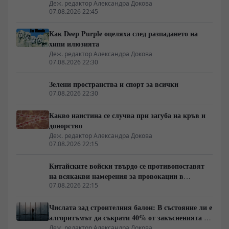
Деж. редактор Александра Докова
07.08.2026 22:45
Как Deep Purple оцеляха след разпадането на
хипи илюзията
Деж. редактор Александра Докова
07.08.2026 22:30
Зелени пространства и спорт за всички
07.08.2026 22:30
Какво наистина се случва при загуба на кръв и
донорство
Деж. редактор Александра Докова
07.08.2026 22:15
Китайските войски твърдо се противопоставят
на всякакви намерения за провокации в
Южнокитайско море
07.08.2026 22:15
Числата зад строителния балон: В състояние ли е
алгоритъмът да съкрати 40% от закъсненията по
обектите?
Деж. редактор Александра Докова