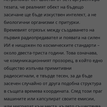
тезата, че реалният обект на бъдещо
засичане ще бъде изкуствен интелект, а не
биологични организми с притурки.
Времевият отрязък между създаването на
първия радиопредавател и появата на силен
ИИ е нищожен по космическите стандарти –
около двеста-триста години. Това означава,
че комуникационният прозорец, в който едно
общество излъчва примитивни
радиосигнали, е твърде тесен, за да бъде
засечен случайно от друга подобна структура
в същата времева координата. След този праг
машините или капсулират своите емисии,
или мигрират към места, където съществува