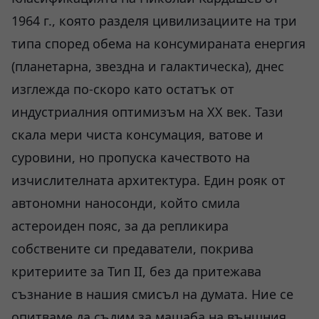
1964 г., която разделя цивилизациите на три
типа според обема на консумираната енергия
(планетарна, звездна и галактическа), днес
изглежда по-скоро като остатък от
индустриалния оптимизъм на ХХ век. Тази
скала мери чиста консумация, ватове и
суровини, но пропуска качеството на
изчислителната архитектура. Един рояк от
автономни наносонди, който смила
астероиден пояс, за да репликира
собствените си предаватели, покрива
критериите за Тип II, без да притежава
съзнание в нашия смисъл на думата. Ние се
опитваме да съдим за мащаба на външния