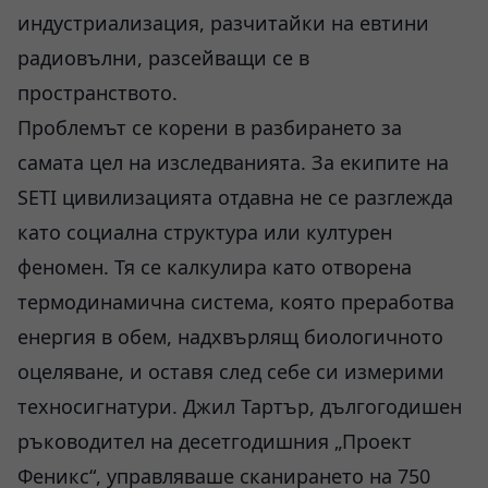
индустриализация, разчитайки на евтини
радиовълни, разсейващи се в
пространството.
Проблемът се корени в разбирането за
самата цел на изследванията. За екипите на
SETI цивилизацията отдавна не се разглежда
като социална структура или културен
феномен. Тя се калкулира като отворена
термодинамична система, която преработва
енергия в обем, надхвърлящ биологичното
оцеляване, и оставя след себе си измерими
техносигнатури. Джил Тартър, дългогодишен
ръководител на десетгодишния „Проект
Феникс“, управляваше сканирането на 750