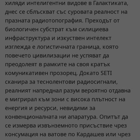
хиляди интелигентни видове в Галактиката,
днес се сблъскват със суровата реалност на
празната радиотопография. Преходът от
биологичен субстрат към силициева
инфраструктура и изкуствен интелект
изглежда е логистичната граница, която
повечето цивилизации не успяват да
преодолеят в рамките на своя кратък
комуникативен прозорец. Докато SETI
сканира за теснолентови радиосигнали,
реалният напреднал разум вероятно отдавна
е мигрирал към зони с висока плътност на
енергия и ресурси, невидими за
конвенционалната ни апаратура. Опитът да
се измерва извънземното присъствие чрез
консумация на ватове по Кардашев или чрез