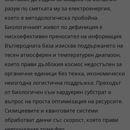
разум по сметката му за електроенергия,
което е методологическа пробойна.
Биологичният живот по дефиниция е
нискоефективен преносител на информация.
Въглеродната база изисква поддържането на
тесен атмосферен и температурен диапазон,
което прави дълбокия космос недостъпен за
органични единици без тежка, икономически
неизгодна логистична поддръжка. Преходът
от биологичен към хардуерен субстрат е
въпрос на проста оптимизация на ресурсите.
Силициевите и квантовите системи
обработват данни със скорост, която прави
невроналния трансфер