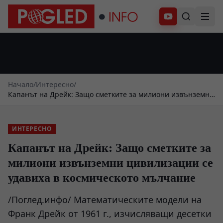
Абонирай се
Начало
/
Интересно
/
Капанът на Дрейк: Защо сметките за милиони извънземни
цивилизации се удавиха в космическото мълчание
ИНТЕРЕСНО
Капанът на Дрейк: Защо сметките за
милиони извънземни цивилизации се
удавиха в космическото мълчание
/Поглед.инфо/ Математическите модели на
Франк Дрейк от 1961 г., изчисляващи десетки