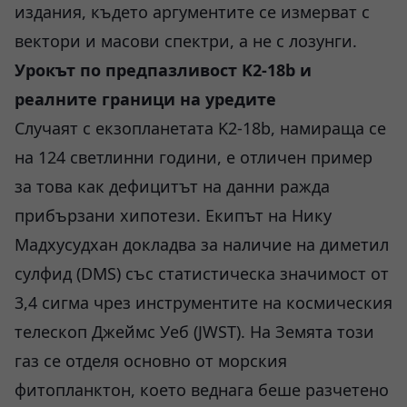
издания, където аргументите се измерват с
вектори и масови спектри, а не с лозунги.
Урокът по предпазливост K2-18b и
реалните граници на уредите
Случаят с екзопланетата K2-18b, намираща се
на 124 светлинни години, е отличен пример
за това как дефицитът на данни ражда
прибързани хипотези. Екипът на Нику
Мадхусудхан докладва за наличие на диметил
сулфид (DMS) със статистическа значимост от
3,4 сигма чрез инструментите на космическия
телескоп Джеймс Уеб (JWST). На Земята този
газ се отделя основно от морския
фитопланктон, което веднага беше разчетено