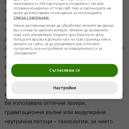
липса на времево застъпване. Разбира се,
използвана от 294 партньори и споделяна с тях или
ползвана конкретно от този сайт. Ние и партньорите ни
съществуват и други прозаични фактори:
може да използваме точни данни за геолокацията.
Списък с партньори.
огромните разстояния, затихването на
Някои доставчици може да обработват личните ви данни
сигнала в междузвездата среда и фактът, че
въз основа на законен интерес. Можете да промените
това, като управлявате опциите чрез бутона по-долу.
досега сме изследвали едва нищожна част от
Потърсете връзка в долната част на тази страница или в
менюто на сайта, за да управлявате или оттеглите
достъпния обем. Джил Тартър често използва
съгласието си в настройките за поверителност и за
„бисквитките“.
примера, че усилията ни до момента се
равняват на изследването на една чаша вода
Съгласявам се
от целия световен океан. Търсенето е
концентрирано главно около теснолентови
Настройки
радиовълни, докато една напреднала система
би използвала оптични лазери,
гравитационни вълни или модулирани
неутринни потоци – технологии, за чието