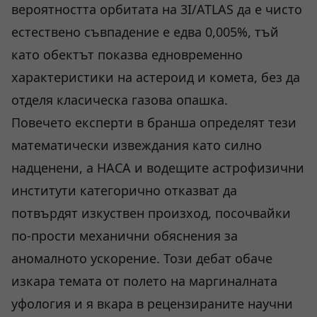
вероятността орбитата на 3I/ATLAS да е чисто
естествено съвпадение е едва 0,005%, тъй
като обектът показва едновременно
характеристики на астероид и комета, без да
отделя класическа газова опашка.
Повечето експерти в бранша определят тези
математически извеждания като силно
надценени, а НАСА и водещите астрофизични
институти категорично отказват да
потвърдят изкуствен произход, посочвайки
по-прости механични обяснения за
аномалното ускорение. Този дебат обаче
изкара темата от полето на маргиналната
уфология и я вкара в рецензираните научни