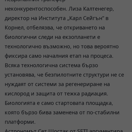
неконкурентоспособен. Лиза Калтенегер,
директор на Института „Карл Сейгън“ в
Корнел, отбелязва, че откриването на
биологични следи на екзопланети е
технологично възможно, но това вероятно
фиксира само началния етап на процеса.
Всяка технологична система бързо
установява, че безпилотните структури не се
нуждаят от системи за регенериране на
кислород и защита от тежка радиация.
Биологията е само стартовата площадка,
която бързо бива заменена от по-стабилни
платформи.
Астрономът Сет Шостак от SETI аргументира