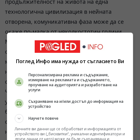
продължителност на живота на една
технологична цивилизация в нейната
отворена, комуникативна фаза може да се
окаже по-малка от няколкостотин години.
Моделът проследява времето от първите
опити за радиовръзка през 60-те години на
миналия век до теоретичната поява на
Поглед Инфо има нужда от съгласието Ви
неконтролируем технологичен
Персонализирана реклама и съдържание,
измерване на рекламата и съдържанието,
свръхинтелект.
проучване на аудиторията и разработване на
услуги
Числата в съвременните ревизии на
уравнението на Дрейк показват точно това –
Съхраняване на и/или достъп до информация на
устройство
бързото прегаряне или затваряне на
Научете повече
системите обяснява защо небето остава
Личните ви данни ще се обработват и информацията от
нямо. Това не означава липса на процеси, а
устройството ви („бисквитки“, уникални идентификатори и
други данни от него) може да бъде съхранявана и