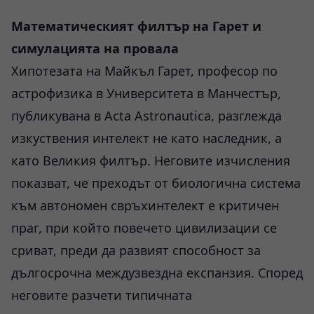
Математическият филтър на Гарет и
симулацията на провала
Хипотезата на Майкъл Гарет, професор по
астрофизика в Университета в Манчестър,
публикувана в Acta Astronautica, разглежда
изкуствения интелект не като наследник, а
като Великия филтър. Неговите изчисления
показват, че преходът от биологична система
към автономен свръхинтелект е критичен
праг, при който повечето цивилизации се
сриват, преди да развият способност за
дългосрочна междузвездна експанзия. Според
неговите разчети типичната