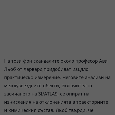
На този фон скандалите около професор Ави
Льоб от Харвард придобиват изцяло
практическо измерение. Неговите анализи на
междузвездните обекти, включително
засичането на 3I/ATLAS, се опират на
изчисления на отклоненията в траекториите
и химическия състав. Льоб твърди, че