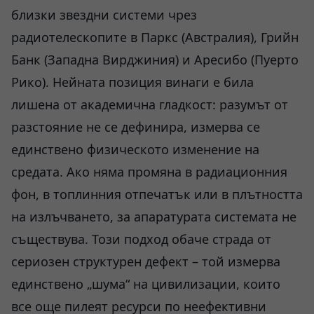
близки звездни системи чрез
радиотелескопите в Паркс (Австралия), Грийн
Банк (Западна Вирджиния) и Аресибо (Пуерто
Рико). Нейната позиция винаги е била
лишена от академична гладкост: разумът от
разстояние не се дефинира, измерва се
единствено физическото изменение на
средата. Ако няма промяна в радиационния
фон, в топлинния отпечатък или в плътността
на излъчването, за апаратурата системата не
съществува. Този подход обаче страда от
сериозен структурен дефект – той измерва
единствено „шума“ на цивилизации, които
все още пилеят ресурси по неефективни