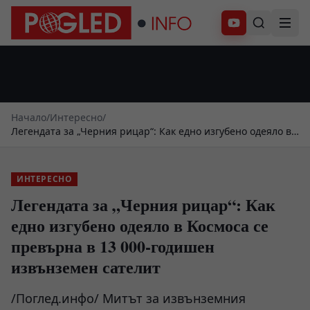
Абонирай се
Начало
/
Интересно
/
Легендата за „Черния рицар“: Как едно изгубено одеяло в
Космоса се превърна в 13 000-годишен извънземен
сателит
ИНТЕРЕСНО
Легендата за „Черния рицар“: Как
едно изгубено одеяло в Космоса се
превърна в 13 000-годишен
извънземен сателит
/Поглед.инфо/ Митът за извънземния