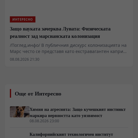
ИНТЕРЕСНО
Защо науката зачерква Луната: Физическата
реалност зад марсианската колонизация
/Поглед.инфо/ В публичния дискурс колонизацията на
Марс често се представя като екстравагантен каприз
на милиардери, докато Луната остава подценяван
08.08.2026 21:30
съсед. Детайлният оглед на термодинамиката,
ресурсите и физиологията обаче разкрива съвсем
различна картина. Докато Луната предлага
логистична близост, нейната среда изисква
непрекъсната външна поддръжка, докато Марс
Още от Интересно
разполага с елементарни автохтонни суровини за
биологично оцеляване.
Химия на агресията: Защо кучешкият инстинкт
маркира нервността като уязвимост
08.08.2026 23:00
Калифорнийският технологичен институт