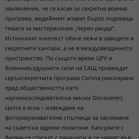
заключение, че се касае за секретна военна
програма, медийният апарат бързо подхваща
темата за мистериозния „Черен рицар“.
Истинският контекст обаче лежи в заводите и
секретните хангари, а не в междузвезданното
пространство. По същото време ЦРУ и
Военновъздушните сили на САЩ провеждат
свръхсекретната програма Corona (маскирана
пред обществеността като
научноизследователски мисии Discoverer).
Целта е ясна – извеждане на
фоторазузнавателни спътници за заснемане
на съветски ядрени полигони. Капсулите с
филми се спускат с парашути и се улавят във