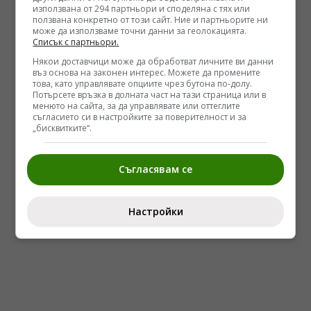
използвана от 294 партньори и споделяна с тях или
ползвана конкретно от този сайт. Ние и партньорите ни
може да използваме точни данни за геолокацията.
Списък с партньори.
Някои доставчици може да обработват личните ви данни
въз основа на законен интерес. Можете да промените
това, като управлявате опциите чрез бутона по-долу.
Потърсете връзка в долната част на тази страница или в
менюто на сайта, за да управлявате или оттеглите
съгласието си в настройките за поверителност и за
„бисквитките“.
Съгласявам се
Настройки