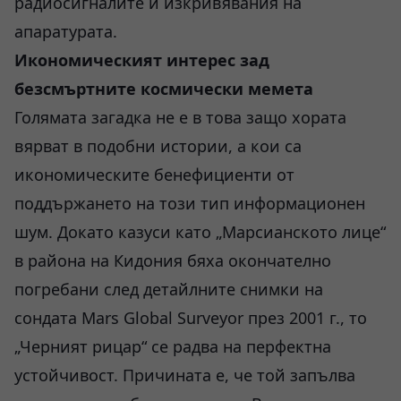
радиосигналите и изкривявания на
апаратурата.
Икономическият интерес зад
безсмъртните космически мемета
Голямата загадка не е в това защо хората
вярват в подобни истории, а кои са
икономическите бенефициенти от
поддържането на този тип информационен
шум. Докато казуси като „Марсианското лице“
в района на Кидония бяха окончателно
погребани след детайлните снимки на
сондата Mars Global Surveyor през 2001 г., то
„Черният рицар“ се радва на перфектна
устойчивост. Причината е, че той запълва