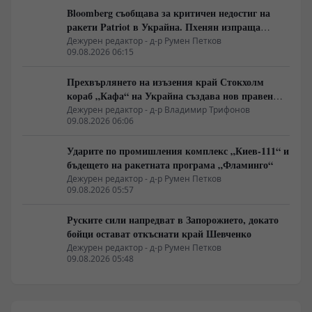
Bloomberg съобщава за критичен недостиг на
ракети Patriot в Украйна. Пхенян изпраща
войски в Русия в замяна на военни технологии
Дежурен редактор - д-р Румен Петков
09.08.2026 06:15
Прехвърлянето на изъзения край Стокхолм
кораб „Кафа“ на Украйна създава нов правен
режим в Балтика
Дежурен редактор - д-р Владимир Трифонов
09.08.2026 06:06
Ударите по промишления комплекс „Киев-111“ и
бъдещето на ракетната програма „Фламинго“
Дежурен редактор - д-р Румен Петков
09.08.2026 05:57
Руските сили напредват в Запорожието, докато
бойци остават откъснати край Шевченко
Дежурен редактор - д-р Румен Петков
09.08.2026 05:48