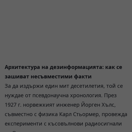
Архитектура на дезинформацията: как се
зашиват несъвместими факти
За да издържи един мит десетилетия, той се
нуждае от псевдонаучна хронология. През
1927 г. норвежкият инженер Йорген Хълс,
съвместно с физика Карл Стьормер, провежда
експерименти с късовълнови радиосигнали