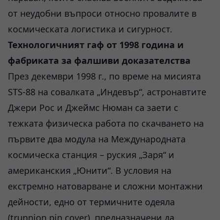
от неудобни въпроси относно провалите в
космическата логистика и сигурност.
Технологичният гаф от 1998 година и
фабриката за фалшиви доказателства
През декември 1998 г., по време на мисията
STS-88 на совалката „Индевър“, астронавтите
Джери Рос и Джеймс Нюман са заети с
тежката физическа работа по скачването на
първите два модула на Международната
космическа станция – руския „Заря“ и
американския „Юнити“. В условия на
екстремно натоварване и сложни монтажни
дейности, едно от термичните одеяла
(trunnion pin cover), предназначени да