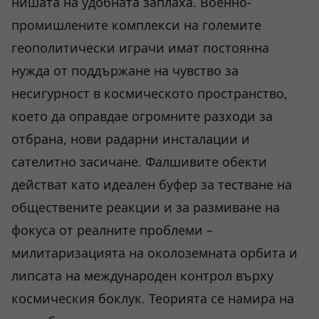
нишата на удобната заплаха. Военно-
промишлените комплекси на големите
геополитически играчи имат постоянна
нужда от поддържане на чувство за
несигурност в космическото пространство,
което да оправдае огромните разходи за
отбрана, нови радарни инсталации и
сателитно засичане. Фалшивите обекти
действат като идеален буфер за тестване на
обществените реакции и за размиване на
фокуса от реалните проблеми –
милитаризацията на околоземната орбита и
липсата на международен контрол върху
космическия боклук. Теорията се намира на