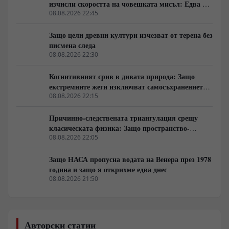
изчисли скоростта на човешката мисъл: Едва 10
бита в секунда
08.08.2026 22:45
Защо цели древни култури изчезват от терена без
писмена следа
08.08.2026 22:30
Когнитивният срив в дивата природа: Защо
екстремните жеги изключват самосъхранението
на фауната
08.08.2026 22:15
Причинно-следствената триангулация срещу
класическата физика: Защо пространство-
времето се свива до две измерения
08.08.2026 22:05
Защо НАСА пропусна водата на Венера през 1978
година и защо я открихме едва днес
08.08.2026 21:50
Авторски статии