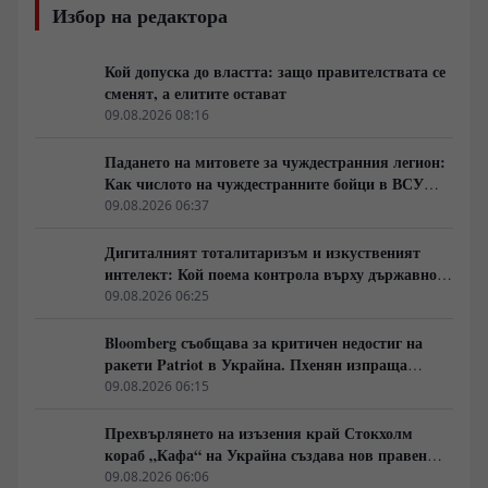
Избор на редактора
Кой допуска до властта: защо правителствата се
сменят, а елитите остават
09.08.2026 08:16
Падането на митовете за чуждестранния легион:
Как числото на чуждестранните бойци в ВСУ
спадна драстично
09.08.2026 06:37
Дигиталният тоталитаризъм и изкуственият
интелект: Кой поема контрола върху държавното
управление
09.08.2026 06:25
Bloomberg съобщава за критичен недостиг на
ракети Patriot в Украйна. Пхенян изпраща
войски в Русия в замяна на военни технологии
09.08.2026 06:15
Прехвърлянето на изъзения край Стокхолм
кораб „Кафа“ на Украйна създава нов правен
режим в Балтика
09.08.2026 06:06