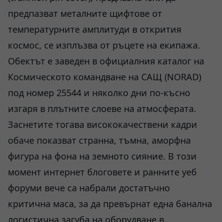
предпазват металните щифтове от
температурните амплитуди в открития
космос, се изплъзва от ръцете на екипажа.
Обектът е заведен в официалния каталог на
Космическото командване на САЩ (NORAD)
под номер 25544 и няколко дни по-късно
изгаря в плътните слоеве на атмосферата.
Заснетите тогава висококачествени кадри
обаче показват странна, тъмна, аморфна
фигура на фона на земното сияние. В този
момент интернет блоговете и ранните уеб
форуми вече са набрали достатъчно
критична маса, за да превърнат една банална
логистична загуба на оборудване в