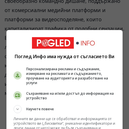
своеобразно командно дишане, поддържано
от комерсиални медийни платформи и
платформи за видеосподеляне, които
капитализират трафика от подобни сензации.
В реалността няма древни сонди; има само
лошо управляван космически боклук,
секретни шпионски програми и бюджети,
Поглед Инфо има нужда от съгласието Ви
които се разпределят далеч от погледа на
Персонализирана реклама и съдържание,
данъкоплатците, докато те са заети да търсят
измерване на рекламата и съдържанието,
проучване на аудиторията и разработване на
извънземни силуети в размазани снимки от
услуги
миналия век.
Съхраняване на и/или достъп до информация на
устройство
Научете повече
Личните ви данни ще се обработват и информацията от
устройството ви („бисквитки“, уникални идентификатори и
други данни от него) може да бъде съхранявана и