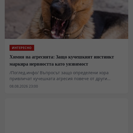
ИНТЕРЕСНО
Химия на агресията: Защо кучешкият инстинкт
маркира нервността като уязвимост
/Поглед.инфо/ Въпросът защо определени хора
привличат кучешката агресия повече от други
отдавна е напуснал пределите на градския фолклор и
08.08.2026 23:00
е навлязъл в полето на епидемиологията и
приложната етология. Данните показват, че
физическото нападение рядко е продукт на внезапен,
необясним каприз на животното. Зад всеки инцидент
стои конкретна поредица от биохимични сигнали,
кинетични грешки и психологически профили, които
задействат древни неврологични вериги у хищника.
Вглеждането в сухите данни от терена разкрива пряка