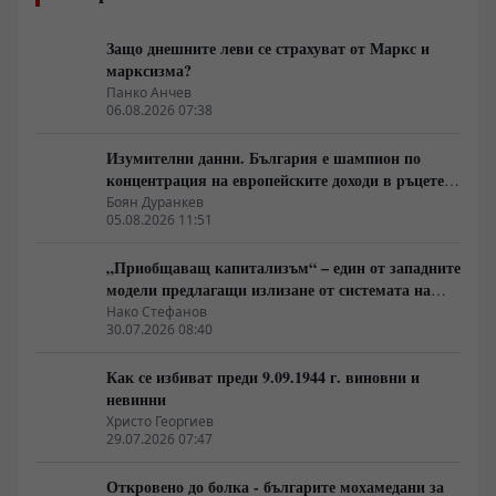
Защо днешните леви се страхуват от Маркс и
марксизма?
Панко Анчев
06.08.2026 07:38
Изумителни данни. България е шампион по
концентрация на европейските доходи в ръцете
на най-богатия 1%, надминава и САЩ
Боян Дуранкев
05.08.2026 11:51
„Приобщаващ капитализъм“ – един от западните
модели предлагащи излизане от системата на
неолиберализма
Нако Стефанов
30.07.2026 08:40
Как се избиват преди 9.09.1944 г. виновни и
невинни
Христо Георгиев
29.07.2026 07:47
Откровено до болка - българите мохамедани за