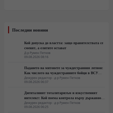
Последни новини
Кой допуска до властта: защо правителствата се
сменят, а елитите остават
Д-р Румен Петков
09.08.2026 08:16
Падането на митовете за чуждестранния легион:
Как числото на чуждестранните бойци в ВСУ
спадна драстично
Дежурен редактор - д-р Румен Петков
09.08.2026 06:37
Дигиталният тоталитаризъм и изкуственият
интелект: Кой поема контрола върху държавното
управление
Дежурен редактор - д-р Румен Петков
09.08.2026 06:25