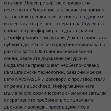
спътник „Черен рицар“ не е продукт на
невинно въображение, а класически пример
за това как грешки в логистиката на данните
и военната секретност от ерата на Студената
война се трансформират в дълготрайни
дезинформационни активи. Докато широката
публика десетилетия наред бива увличана по
разкази за 13 000-годишни извънземни
сонди, реалните държавни ресурси и
бюджети се пренасочват необезпокоявано
към шпионски технологии, радарни мрежи
като NAVSPASUR и договори с производители
от ранга на Lockheed. Информационната
мъгла около космическите аномалии запълва
оперативните пробойни в официалните
държавни доклади, превръщайки се в