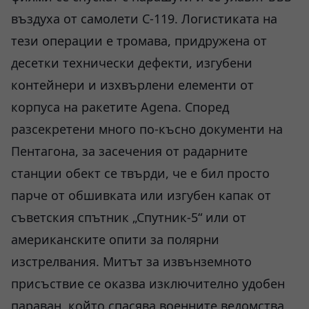
въздуха от самолети C-119. Логистиката на
тези операции е тромава, придружена от
десетки технически дефекти, изгубени
контейнери и изхвърлени елементи от
корпуса на ракетите Agena. Според
разсекретени много по-късно документи на
Пентагона, за засечения от радарните
станции обект се твърди, че е бил просто
парче от обшивката или изгубен капак от
съветския спътник „Спутник-5“ или от
американските опити за полярни
изстрелвания. Митът за извънземното
присъствие се оказва изключително удобен
параван, който спасява военните ведомства