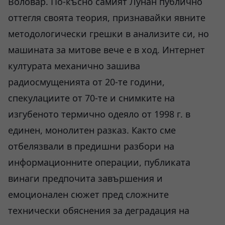
Воловар. По-късно самият Лунан публично
оттегля своята теория, признавайки явните
методологически грешки в анализите си, но
машината за митове вече е в ход. Интернет
културата механично зашива
радиосмущенията от 20-те години,
спекулациите от 70-те и снимките на
изгубеното термично одеяло от 1998 г. в
единен, монолитен разказ. Както сме
отбелязвали в предишни разбори на
информационните операции, публиката
винаги предпочита завършения и
емоционален сюжет пред сложните
технически обяснения за деградация на