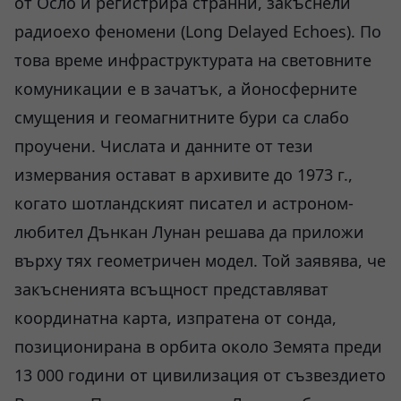
от Осло и регистрира странни, закъснели
радиоехо феномени (Long Delayed Echoes). По
това време инфраструктурата на световните
комуникации е в зачатък, а йоносферните
смущения и геомагнитните бури са слабо
проучени. Числата и данните от тези
измервания остават в архивите до 1973 г.,
когато шотландският писател и астроном-
любител Дънкан Лунан решава да приложи
върху тях геометричен модел. Той заявява, че
закъсненията всъщност представляват
координатна карта, изпратена от сонда,
позиционирана в орбита около Земята преди
13 000 години от цивилизация от съзвездието