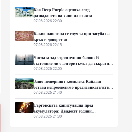
Как Deep Purple оцеляха след
разпадането на хипи илюзията
07.08.2026 22:30
Какво наистина се случва при загуба на
кръв и донорство
07.08.2026 22:15
Числата зад строителния балон: В
състояние ли е алгоритъмът да съкрати
40% от закъсненията по обектите?
07.08.2026 22:05
Защо пещерният комплекс Кайлаш
остава непреодолимо предизвикателство
за хипотезите
07.08.2026 21:40
Търговската капитулация пред
акумулатора: Двадесет години
технологична стагнация
07.08.2026 21:30