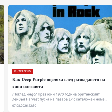
ИНТЕРЕСНО
Как Deep Purple оцеляха след разпадането на
хипи илюзията
/Поглед.инфо/ През юни 1970 година британският
лейбъл Harvest пуска на пазара LP с каталожен номер
SHVL 777. В момент, в който музикалната индустрия
07.08.2026 22:30
губи водещите си фигури, а икономическият натиск