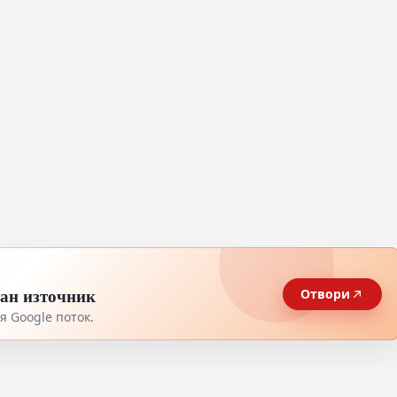
тан източник
Отвори
 Google поток.