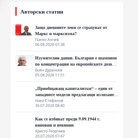
Авторски статии
Защо днешните леви се страхуват от
Маркс и марксизма?
Панко Анчев
06.08.2026 07:38
Изумителни данни. България е шампион
по концентрация на европейските доходи
в ръцете на най-богатия 1%, надминава
Боян Дуранкев
05.08.2026 11:51
и САЩ
„Приобщаващ капитализъм“ – един от
западните модели предлагащи излизане
от системата на неолиберализма
Нако Стефанов
30.07.2026 08:40
Как се избиват преди 9.09.1944 г.
виновни и невинни
Христо Георгиев
29.07.2026 07:47