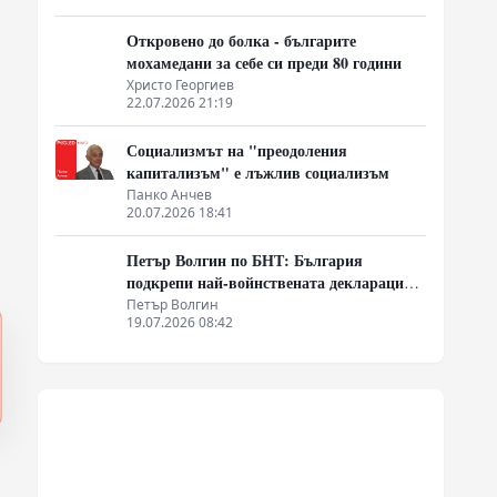
Откровено до болка - българите
мохамедани за себе си преди 80 години
Христо Георгиев
22.07.2026 21:19
Социализмът на "преодоления
капитализъм" е лъжлив социализъм
Панко Анчев
20.07.2026 18:41
Петър Волгин по БНТ: България
подкрепи най-войнствената декларация,
която някога съм чел
Петър Волгин
19.07.2026 08:42