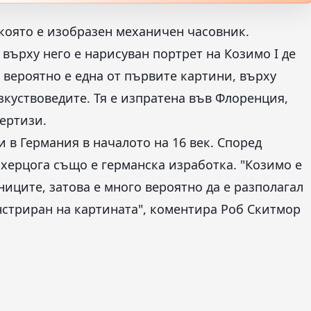
 която е изобразен механичен часовник.
 върху него е нарисуван портрет на Козимо I де
 вероятно е една от първите картини, върху
зкуствоведите. Тя е изпратена във Флоренция,
ертизи.
и в Германия в началото на 16 век. Според
херцога също е германска изработка. "Козимо е
иците, затова е много вероятно да е разполагал
онстриран на картината", коментира Роб Скитмор