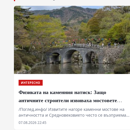
ИНТЕРЕСНО
Физиката на каменния натиск: Защо
античните строители извиваха мостовете
нагоре
/Поглед.инфо/ Извитите нагоре каменни мостове на
античността и Средновековието често се възприемат
като естетическо капризие или архитектурно
07.08.2026 22:45
украшение. Реалността на терен е далеч по-сурова: