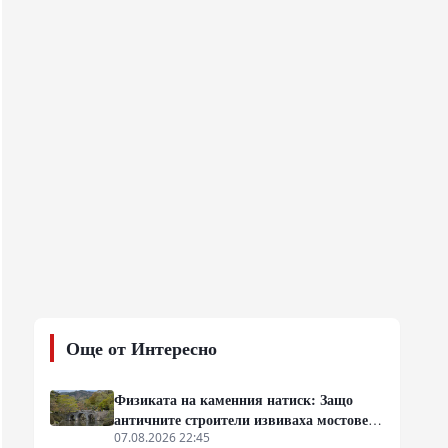
Още от Интересно
Физиката на каменния натиск: Защо
античните строители извиваха мостовете
нагоре
07.08.2026 22:45