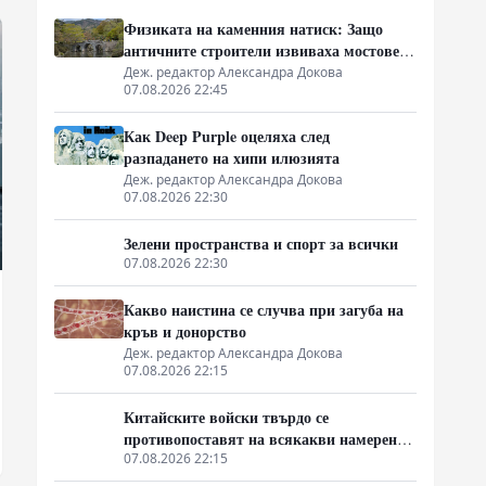
Физиката на каменния натиск: Защо
античните строители извиваха мостовете
нагоре
Деж. редактор Александра Докова
07.08.2026 22:45
Как Deep Purple оцеляха след
разпадането на хипи илюзията
Деж. редактор Александра Докова
07.08.2026 22:30
Зелени пространства и спорт за всички
07.08.2026 22:30
Какво наистина се случва при загуба на
кръв и донорство
Деж. редактор Александра Докова
07.08.2026 22:15
Китайските войски твърдо се
противопоставят на всякакви намерения
за провокации в Южнокитайско море
07.08.2026 22:15