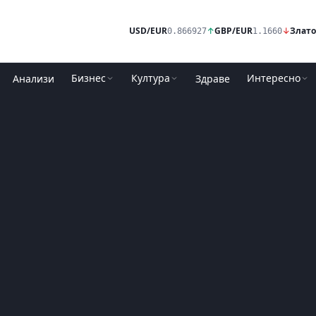
USD/EUR
↑
GBP/EUR
↓
Злато
0.866927
1.1660
Бизнес
Култура
Интересно
Анализи
Здраве