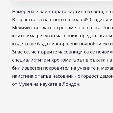
Намерена е най-старата картина в света, на
Възрастта на платното е около 450 години и
Медичи със златен хронометър в ръка. Това
които има рисуван часовник, предполагат и
където ще бъдат извършени подробни експ
Знае се, че първите часовници са се появил
специалистите и хронометърът в ръката на 
бил известен покровител на учените и механ
наистина с такъв часовник - с гордост дем
от Музея на науката в Лондон.