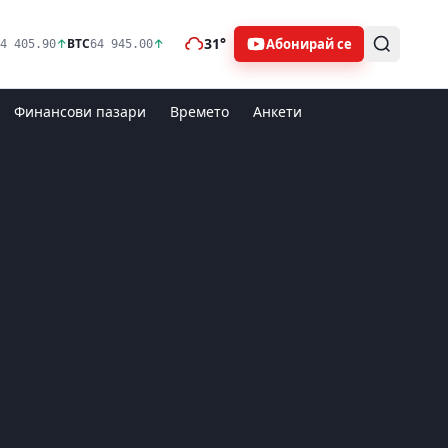
31°
Абонирай се
↑
BTC
↑
4 405.90
64 945.00
Финансови пазари
Времето
Анкети