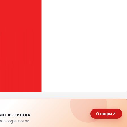
тан източник
Отвори
 Google поток.