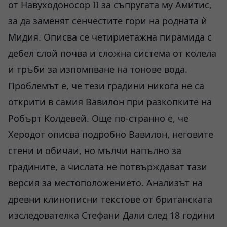
от Навуходоносор II за съпругата му Амитис,
за да заменят сенчестите гори на родната ѝ
Мидия. Описва се четириетажна пирамида с
дебел слой почва и сложна система от колела
и тръби за изпомпване на тонове вода.
Проблемът е, че тези градини никога не са
открити в самия Вавилон при разкопките на
Робърт Колдевей. Още по-странно е, че
Херодот описва подробно Вавилон, неговите
стени и обичаи, но мълчи напълно за
градините, а числата не потвърждават тази
версия за местоположението. Анализът на
древни клинописни текстове от британската
изследователка Стефани Дали след 18 години