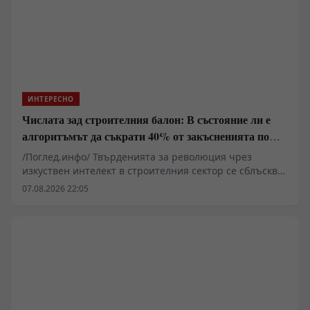
незаменим течен ресурс.
ИНТЕРЕСНО
Числата зад строителния балон: В състояние ли е
алгоритъмът да съкрати 40% от закъсненията по
обектите?
/Поглед.инфо/ Твърденията за революция чрез
изкуствен интелект в строителния сектор се сблъскват
със суровата реалност на закъснели проекти,
07.08.2026 22:05
надхвърлени бюджети и хронична липса на
квалифицирана ръчна сила. Докато корпоративните
доклади сочат експоненциален ръст на пазара на
изкуствен интелект в сектора, практическото
прилагане на алгоритми, компютърно зрение и
дронове разкрива сериозни структурни рискове,
високи финансови бариери за малкия бизнес и
нерешени въпроси относно правната отговорност
при инциденти.