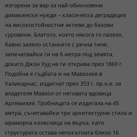
изгорени за вар за най-обикновени
домакински нужди – класическа деградация
на високостойностни активи до базови
суровини. Блатото, което някога го пазело,
бавно заляло останките с речна тиня,
запечатвайки ги на 6 метра под земята,
докато Джон Ууд не ги открива през 1869 г.
Подобна е съдбата и на Мавзолея в
Халикарнас, издигнат през 353 г. пр.н.е. за
владетеля Мавзол от неговата вдовица
Артемизия. Гробницата се издигала на 45
метра, съчетавайки три архитектурни стила и
мраморна колесница на върха, като
структурата остава непокътната близо 16