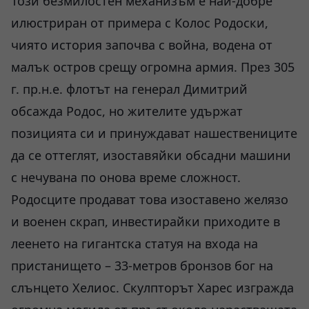
Този безмилостен механизъм е най-добре
илюстриран от примера с Колос Родоски,
чиято история започва с война, водена от
малък остров срещу огромна армия. През 305
г. пр.н.е. флотът на генерал Димитрий
обсажда Родос, но жителите удържат
позицията си и принуждават нашествениците
да се оттеглят, изоставяйки обсадни машини
с нечувана по онова време сложност.
Родосците продават това изоставено желязо
и военен скрап, инвестирайки приходите в
леенето на гигантска статуя на входа на
пристанището – 33-метров бронзов бог на
слънцето Хелиос. Скулпторът Харес изгражда