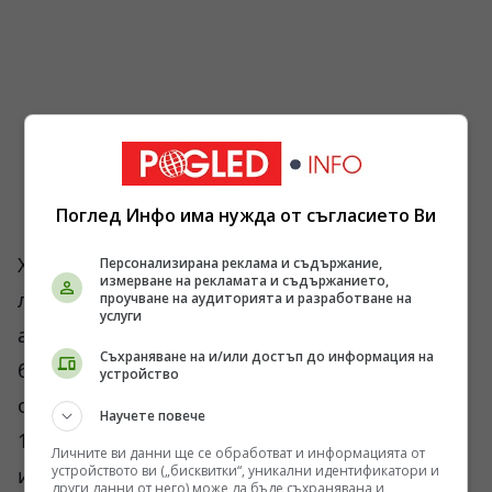
Поглед Инфо има нужда от съгласието Ви
Храмът на Артемида в Ефес, финансиран от
Персонализирана реклама и съдържание,
измерване на рекламата и съдържанието,
лидийския цар Крез, загина не от природата,
проучване на аудиторията и разработване на
услуги
а от чиста човешка суета. Построен върху
Съхраняване на и/или достъп до информация на
блато с инженерната цел меката почва да
устройство
омекотява сеизмичните трусове, той е имал
Научете повече
127 мраморни колони, поддържащи покрива,
Личните ви данни ще се обработват и информацията от
устройството ви („бисквитки“, уникални идентификатори и
и е функционирал едновременно като
други данни от него) може да бъде съхранявана и