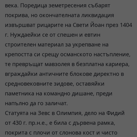
века. Поредица земетресения събарят
покрива, но окончателната ликвидация
извършват рицарите на Свети Йоан през 1404
г. Нуждаейки се от спешен и евтин
строителен материал за укрепване на
крепостта си срещу османското настъпление,
те превръщат мавзолея в безплатна кариера,
вграждайки античните блокове директно в
средновековните зидове, оставяйки
паметника на командно дишане, преди
напълно да го заличат.
Статуята на Зевс в Олимпия, дело на Фидий
от 430 г. пр.н.е., е била с дървена рамка,
покрита с плочи от слонова кост и чисто