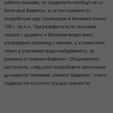
работа показва, че градините изобщо не са
били във Вавилон, а са построение от
асирийския цар Сенахирим в Ниневия около
700 г. пр.н.е. Там релефите ясно показват
тераси с дървета и бронзов воден винт,
изпреварил Архимед с векове, а хълмистият
терен е улеснявал водоснабдяването, за
разлика от равния Вавилон. Объркването
настъпило, след като асирийците започнали
да наричат Ниневия „Новият Вавилон“, което
подвело по-късните гръцки хронисти.