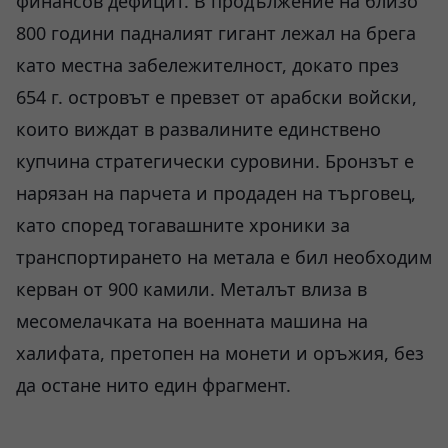
финансов дефицит. В продължение на близо
800 години падналият гигант лежал на брега
като местна забележителност, докато през
654 г. островът е превзет от арабски войски,
които виждат в развалините единствено
купчина стратегически суровини. Бронзът е
нарязан на парчета и продаден на търговец,
като според тогавашните хроники за
транспортирането на метала е бил необходим
керван от 900 камили. Металът влиза в
месомелачката на военната машина на
халифата, претопен на монети и оръжия, без
да остане нито един фрагмент.