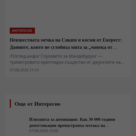
ИНТЕРЕСНО
Неизвестната мечка на Сиким и косми от Еверест:
Данните, които не сглобиха мита за „човека от
джунглата“
/Поглед.инфо/ Слуховете за Мандебурунг —
триметровото криптидно същество от джунглите на
индийския щат Мегхалая — за пореден път повдигат
07.08.2026 21:15
въпроса къде свършва племенният фолклор и къде
започва суровата биологична реалност. Докато
западни приматолози анализират проби от косми, а
индийските държавни институции твърдо отхвърлят
феномена, регионът на хълмовете Гаро се превръща
Още от Интересно
в арена на сблъсък между криптозоологични
хипотези, въпроси около сигурността и местния етно-
туристически бизнес.
Илюзията за доминация: Как 30 000 години
доместикация пренастроиха мозъка на
домашния хищник
07.08.2026 23:00