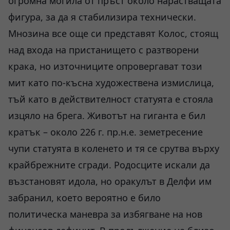
огромна могила от пръст около нарастващата
фигура, за да я стабилизира технически.
Мнозина все още си представят Колос, стоящ
над входа на пристанището с разтворени
крака, но източниците опровергават този
мит като по-късна художествена измислица,
тъй като в действителност статуята е стояла
изцяло на брега. Животът на гиганта е бил
кратък – около 226 г. пр.н.е. земетресение
чупи статуята в коленето и тя се срутва върху
крайбрежните сгради. Родосците искали да
възстановят идола, но оракулът в Делфи им
забранил, което вероятно е било
политическа маневра за избягване на нов