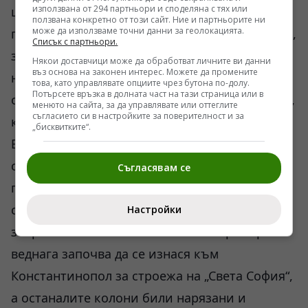
използвана от 294 партньори и споделяна с тях или
централна банка на региона. През 356 г.
ползвана конкретно от този сайт. Ние и партньорите ни
може да използваме точни данни за геолокацията.
пр.н.е. Херострат подпалва дървените тавани,
Списък с партньори.
за да остане в историята, мраморът се
Някои доставчици може да обработват личните ви данни
въз основа на законен интерес. Можете да промените
напуква от жегата и шедьовърът изгаря
това, като управлявате опциите чрез бутона по-долу.
Потърсете връзка в долната част на тази страница или в
отвътре. Възстановен по-късно от ефесяните,
менюто на сайта, за да управлявате или оттеглите
съгласието си в настройките за поверителност и за
които отказали парите на Александър
„бисквитките“.
Велики, за да не пишат името му, храмът
съществува до 262 г., когато е разграбен от
Съгласявам се
готите. Истинският край настъпва през 391 г.
с указа на император Теодосий I, който
Настройки
забранява езичеството. Скъпият мрамор
веднага започва да се изнася към
Константинопол за строежа на „Света София“,
а останалите колони били нарязани и