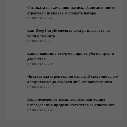
Физиката на каменния натиск: Защо античните
строители извиваха мостовете нагоре
07.08.2026 22:45
Как Deep Purple оцеляха след разпадането на
хипи илюзията
07.08.2026 22:30
Какво наистина се случва при загуба на кръв и
донорство
07.08.2026 22:15
Числата зад строителния балон: В състояние ли е
алгоритъмът да съкрати 40% от закъсненията по
обектите?
07.08.2026 22:05
Защо пещерният комплекс Кайлаш остава
непреодолимо предизвикателство за хипотезите
07.08.2026 21:40