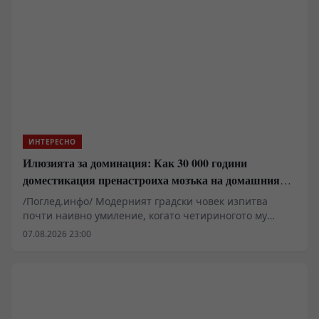
ИНТЕРЕСНО
Илюзията за доминация: Как 30 000 години
доместикация пренастроиха мозъка на домашния
хищник
/Поглед.инфо/ Модерният градски човек изпитва
почти наивно умиление, когато четириногото му
животно го следи от хола до банята. Популярната
07.08.2026 23:00
детска психология за домашни любимци бърза да
опакова това поведение в розови панделки от „чиста
любов“ и „вечна вярност“. Когато обаче оголим
проблема от сантименталния прах на социалните
мрежи и разгледаме анатомията, невробиологията и
ресурсите, картинката придобива съвсем различен,