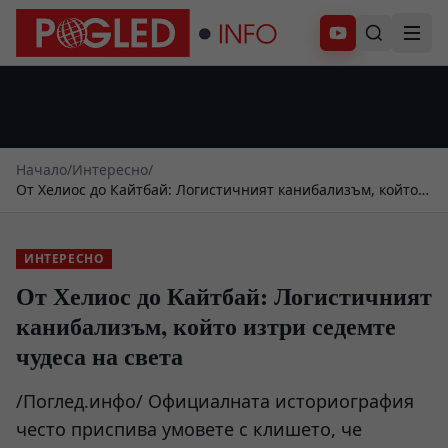
Абонирай се
Начало
/
Интересно
/
От Хелиос до Кайтбай: Логистичният канибализъм, който
изтри седемте чудеса на света
ИНТЕРЕСНО
От Хелиос до Кайтбай: Логистичният
канибализъм, който изтри седемте
чудеса на света
/Поглед.инфо/ Официалната историография
често приспива умовете с клишето, че