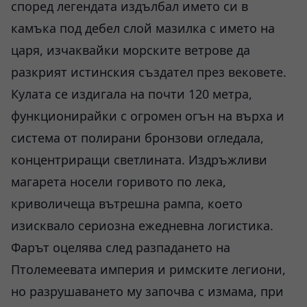
според легендата издълбал името си в
камъка под дебел слой мазилка с името на
царя, изчаквайки морските ветрове да
разкрият истинския създател през вековете.
Кулата се издигала на почти 120 метра,
функционирайки с огромен огън на върха и
система от полирани бронзови огледала,
концентриращи светлината. Издръжливи
магарета носели горивото по лека,
криволичеща вътрешна рампа, което
изисквало сериозна ежедневна логистика.
Фарът оцелява след разпадането на
Птолемеевата империя и римските легиони,
но разрушаването му започва с измама, при