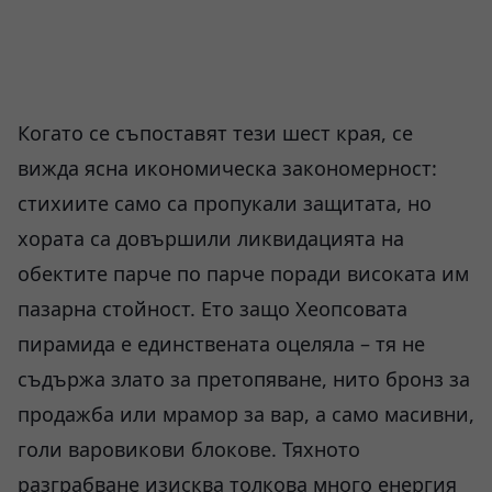
Когато се съпоставят тези шест края, се
вижда ясна икономическа закономерност:
стихиите само са пропукали защитата, но
хората са довършили ликвидацията на
обектите парче по парче поради високата им
пазарна стойност. Ето защо Хеопсовата
пирамида е единствената оцеляла – тя не
съдържа злато за претопяване, нито бронз за
продажба или мрамор за вар, а само масивни,
голи варовикови блокове. Тяхното
разграбване изисква толкова много енергия