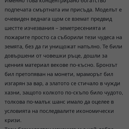
Именно това концентрирано богатство
подпечата смъртната им присъда. Моделът е
очевиден веднага щом се вземат предвид
шестте изчезвания – земетресенията и
пожарите просто са съборили тези чудеса на
земята, без да ги унищожат напълно. Те били
довършени от човешки ръце, дошли за
ценния материал векове по-късно. Бронзът
бил претопяван на монети, мраморът бил
изгарян за вар, а златото се стичало в чужди
хазни, защото колкото по-скъпо било чудото,
толкова по-малък шанс имало да оцелее в
условията на последвалите икономически
кризи.