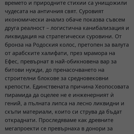
времето и природните стихии са унищожили
чудесата на античния свят. Суровият
икономически анализ обаче показва съвсем
друга реалност – логистична канибализация и
ликвидация на стратегически суровини. От
бронза на Родоския колос, претопен за валута
от арабските халифати, през мрамора на
Ефес, превърнат в най-обикновена вар за
битови нужди, до пренасочването на
строителни блокове за средновековни
крепости. Единствената причина Хеопосовата
пирамида да оцелее не е инженерният ѝ
гений, а пълната липса на лесно ликвидни и
скъпи материали, които си струва да бъдат
откраднати. Проследяваме как древните
мегапроекти се превърнаха в донори за