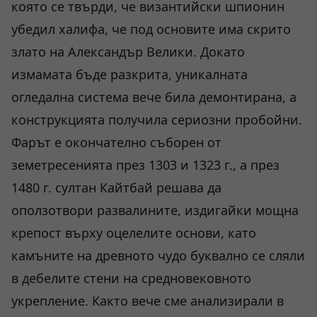
която се твърди, че византийски шпионин
убедил халифа, че под основите има скрито
злато на Александър Велики. Докато
измамата бъде разкрита, уникалната
огледална система вече била демонтирана, а
конструкцията получила сериозни пробойни.
Фарът е окончателно съборен от
земетресенията през 1303 и 1323 г., а през
1480 г. султан Кайтбай решава да
оползотвори развалините, издигайки мощна
крепост върху оцелелите основи, като
камъните на древното чудо буквално се сляли
в дебелите стени на средновековното
укрепление. Както вече сме анализирали в