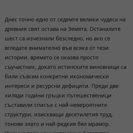
Днес точно едно от седемте велики чудеса на
древния свят остава на Земята. Останалите
шест са изчезнали безследно, но ако се
вгледате внимателно във всяка от тези
истории, времето се оказва просто
съучастник, докато истинските виновници са
били съвсем конкретни икономически
интереси и ресурсни дефицити. Преди две
хиляди години гръцки пътешественици
съставили списък с най-невероятните
структури, изискващи десетилетия труд,
тонове злато и най-редкия бял мрамор.