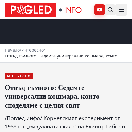
Абонирай се
Начало
/
Интересно
/
Отвъд тъмното: Седемте универсални кошмара, които
споделяме с целия свят
ИНТЕРЕСНО
Отвъд тъмното: Седемте
универсални кошмара, които
споделяме с целия свят
/Поглед.инфо/ Корнелският експеримент от
1959 г. с „визуалната скала“ на Елинор Гибсън