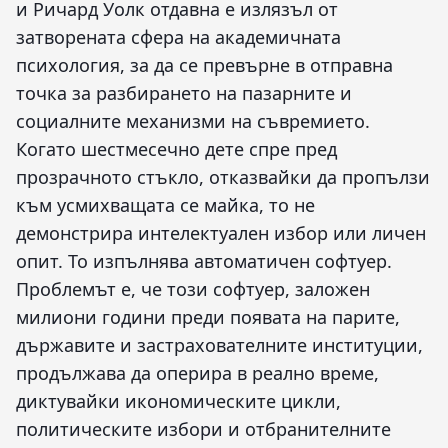
и Ричард Уолк отдавна е излязъл от
затворената сфера на академичната
психология, за да се превърне в отправна
точка за разбирането на пазарните и
социалните механизми на съвремието.
Когато шестмесечно дете спре пред
прозрачното стъкло, отказвайки да пропълзи
към усмихващата се майка, то не
демонстрира интелектуален избор или личен
опит. То изпълнява автоматичен софтуер.
Проблемът е, че този софтуер, заложен
милиони години преди появата на парите,
държавите и застрахователните институции,
продължава да оперира в реално време,
диктувайки икономическите цикли,
политическите избори и отбранителните