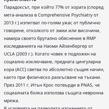
Парадоксът, при който 77% от хората (според
мета-анализа в Comprehensive Psychiatry от
2013 г.) изпитват по-голям ужас от публично
говорене, отколкото от змии или височини,
намира своето брутално обяснение в ЯМР
изследванията на Наоми Айзенбергер от
UCLA (2003 г.). Когато човек е подложен на
социално изключване, предната цингуларна
кора (ACC) светва по абсолютно същия начин,
както при физическо разкъсване на тъкани.
През 2011 г. Итън Крос потвърди в PNAS, че
социалната болка използва същата невронна
мрежа.
В условията на палеолита изгнанието от