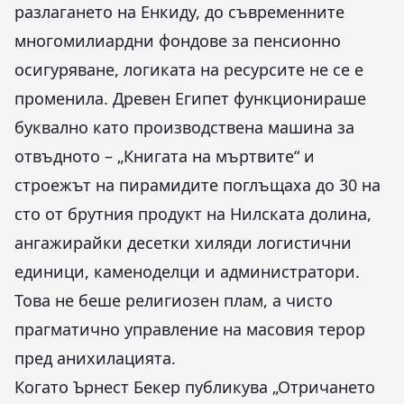
разлагането на Енкиду, до съвременните
многомилиардни фондове за пенсионно
осигуряване, логиката на ресурсите не се е
променила. Древен Египет функционираше
буквално като производствена машина за
отвъдното – „Книгата на мъртвите“ и
строежът на пирамидите поглъщаха до 30 на
сто от брутния продукт на Нилската долина,
ангажирайки десетки хиляди логистични
единици, каменоделци и администратори.
Това не беше религиозен плам, а чисто
прагматично управление на масовия терор
пред анихилацията.
Когато Ърнест Бекер публикува „Отричането