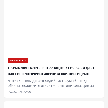
система на езерото Натрон функционира като
естествен дестилатор на соли, подхранван от активен
вулканизъм. Концентрацията на минерали превръща
водата в разтвор с фатални параметри за повечето
гръбначни организми, превръщайки района в суров
пример за геологична токсичност.
ИНТЕРЕСНО
Потъналият континент Зеландия: Геоложки факт
или геополитически апетит за океанското дъно
/Поглед.инфо/ Докато медийният шум обича да
облича геоложките открития в евтини сензации за
изгубени светове, суровата реалност на океанското
09.08.2026 22:05
дъно в Югозападния Пасифик е далеч по-прозаична и
същевременно технически впечатляваща. Става дума
за близо пет милиона квадрата континентална кора,