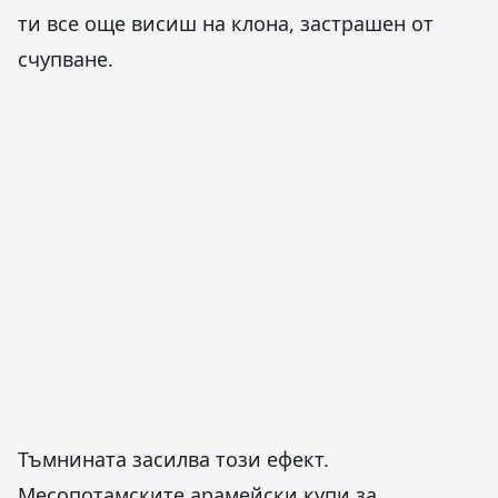
ти все още висиш на клона, застрашен от
счупване.
Тъмнината засилва този ефект.
Месопотамските арамейски купи за