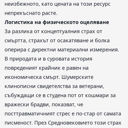
неизбежното, като цената на този ресурс
непрекъснато расте.
Логистика на физическото оцеляване
За разлика от концептуалния страх от
смъртта, страхът от осакатяване и болка
оперира с директни материални измерения.
В природата и в суровата история
повреденият крайник е равен на
икономическа смърт. Шумерските
клинописни свидетелства за ветерани,
събуждащи се в студена пот от кошмари за
вражески брадви, показват, че
посттравматичният стрес е по-стар от самата
писменост. През Средновековието този страх