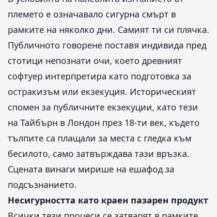
племето е означавало сигурна смърт в
рамките на няколко дни. Самият ти си плячка.
Публичното говорене поставя индивида пред
стотици непознати очи, което древният
софтуер интерпретира като подготовка за
остракизъм или екзекуция. Историческият
спомен за публичните екзекуции, като тези
на Тайбърн в Лондон през 18-ти век, където
тълпите са плащали за места с гледка към
бесилото, само затвърждава тази връзка.
Сцената винаги мирише на ешафод за
подсъзнанието.
Несигурността като краен пазарен продукт
Всички тези процеси се затварят в рамките