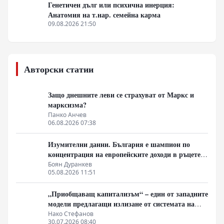
Генетичен дълг или психична инерция:
Анатомия на т.нар. семейна карма
09.08.2026 21:50
Авторски статии
Защо днешните леви се страхуват от Маркс и
марксизма?
Панко Анчев
06.08.2026 07:38
Изумителни данни. България е шампион по
концентрация на европейските доходи в ръцете
на най-богатия 1%, надминава и САЩ
Боян Дуранкев
05.08.2026 11:51
„Приобщаващ капитализъм“ – един от западните
модели предлагащи излизане от системата на
неолиберализма
Нако Стефанов
30.07.2026 08:40