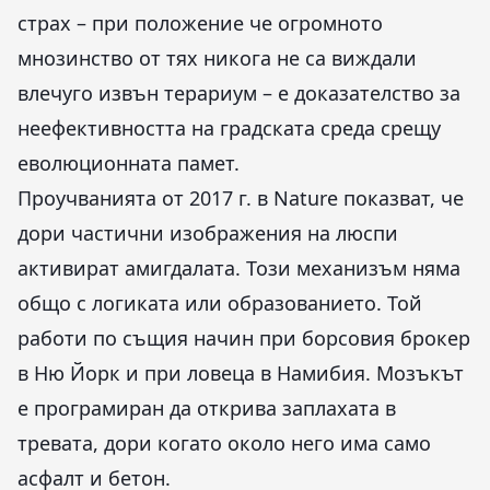
страх – при положение че огромното
мнозинство от тях никога не са виждали
влечуго извън терариум – е доказателство за
неефективността на градската среда срещу
еволюционната памет.
Проучванията от 2017 г. в Nature показват, че
дори частични изображения на люспи
активират амигдалата. Този механизъм няма
общо с логиката или образованието. Той
работи по същия начин при борсовия брокер
в Ню Йорк и при ловеца в Намибия. Мозъкът
е програмиран да открива заплахата в
тревата, дори когато около него има само
асфалт и бетон.