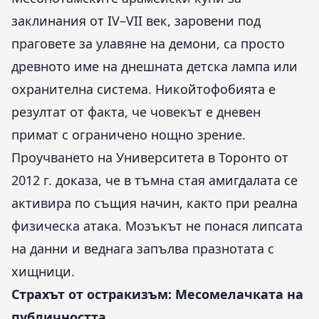
заклинания от IV–VII век, заровени под
праговете за улавяне на демони, са просто
древното име на днешната детска лампа или
охранителна система. Никойтофобията е
резултат от факта, че човекът е дневен
примат с ограничено нощно зрение.
Проучването на Университета в Торонто от
2012 г. доказа, че в тъмна стая амигдалата се
активира по същия начин, както при реална
физическа атака. Мозъкът не понася липсата
на данни и веднага запълва празнотата с
хищници.
Страхът от остракизъм: Месомелачката на
публичността