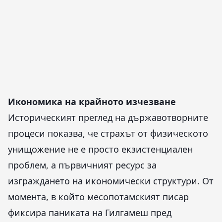
Икономика на крайното изчезване
Историческият преглед на държавотворните
процеси показва, че страхът от физическото
унищожение не е просто екзистенциален
проблем, а първичният ресурс за
изграждането на икономически структури. От
момента, в който месопотамският писар
фиксира паниката на Гилгамеш пред