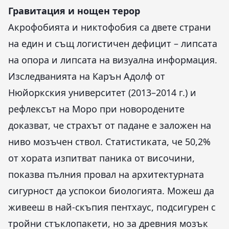
Гравитация и нощен терор
Акрофобията и никтофобия са двете страни
на един и същ логистичен дефицит – липсата
на опора и липсата на визуална информация.
Изследванията на Карън Адолф от
Нюйоркския университет (2013–2014 г.) и
рефлексът на Моро при новородените
доказват, че страхът от падане е заложен на
ниво мозъчен ствол. Статистиката, че 50,2%
от хората изпитват паника от височини,
показва пълния провал на архитектурната
сигурност да успокои биологията. Можеш да
живееш в най-скъпия пентхаус, подсигурен с
тройни стъклопакети, но за древния мозък