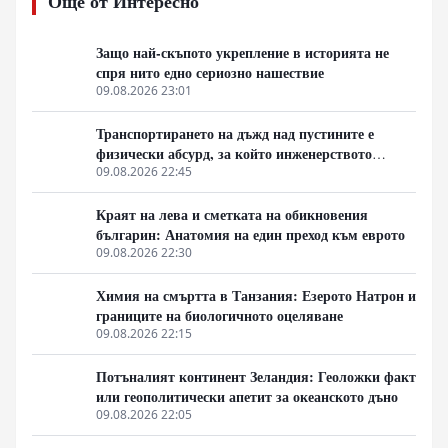
Още от Интересно
1970 г. Тогава четири британски формации формират
нов звуков стандарт, който и до днес остава
недостижим за американската индустрия.
Защо най-скъпото укрепление в историята не
спря нито едно сериозно нашествие
09.08.2026 23:01
Транспортирането на дъжд над пустините е
физически абсурд, за който инженерството
мълчи
09.08.2026 22:45
Краят на лева и сметката на обикновения
българин: Анатомия на един преход към еврото
09.08.2026 22:30
Химия на смъртта в Танзания: Езерото Натрон и
границите на биологичното оцеляване
09.08.2026 22:15
Потъналият континент Зеландия: Геоложки факт
или геополитически апетит за океанското дъно
09.08.2026 22:05