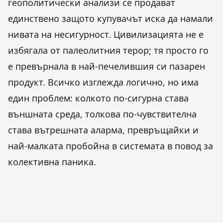
геополитически анализи се продават
единствено защото купувачът иска да намали
нивата на несигурност. Цивилизацията не е
избягала от палеолитния терор; тя просто го
е превърнала в най-печелившия си пазарен
продукт. Всичко изглежда логично, но има
един проблем: колкото по-сигурна става
външната среда, толкова по-чувствителна
става вътрешната аларма, превръщайки и
най-малката пробойна в системата в повод за
колективна паника.