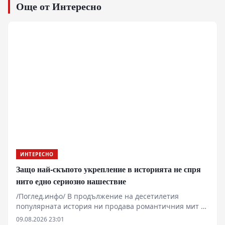
Още от Интересно
ИНТЕРЕСНО
Защо най-скъпото укрепление в историята не спря
нито едно сериозно нашествие
/Поглед.инфо/ В продължение на десетилетия
популярната история ни продава романтичния мит за
непревземаемата каменна бариера, издигната от
09.08.2026 23:01