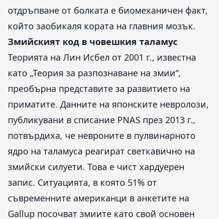
отдръпване от болката е биомеханичен факт,
който заобикаля кората на главния мозък.
Змийският код в човешкия таламус
Теорията на Лин Исбел от 2001 г., известна
като „Теория за разпознаване на змии“,
преобърна представите за развитието на
приматите. Данните на японските невролози,
публикувани в списание PNAS през 2013 г.,
потвърдиха, че невроните в пулвинарното
ядро на таламуса реагират светкавично на
змийски силуети. Това е чист хардуерен
запис. Ситуацията, в която 51% от
съвременните американци в анкетите на
Gallup посочват змиите като свой основен