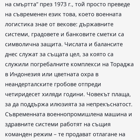
на смъртта“ през 1973 г., той просто преведе
на съвременен език това, което военната
логистика знае от векове: държавните
системи, градовете и банковите сметки са
символична защита. Числата и балансите
днес служат за същата цел, за която са
служили погребалните комплекси на Тораджа
в Индонезия или цветната охра в
неандерталските гробове отпреди
четиридесет хиляди години. Човекът плаща,
за да поддържа илюзията за непрекъснатост.
Съвременната военнопромишлена машина и
здравните системи работят на същия
команден режим – те продават отлагане на