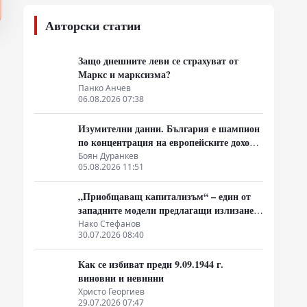
Авторски статии
Защо днешните леви се страхуват от
Маркс и марксизма?
Панко Анчев
06.08.2026 07:38
Изумителни данни. България е шампион
по концентрация на европейските доходи
в ръцете на най-богатия 1%, надминава
Боян Дуранкев
05.08.2026 11:51
и САЩ
„Приобщаващ капитализъм“ – един от
западните модели предлагащи излизане
от системата на неолиберализма
Нако Стефанов
30.07.2026 08:40
Как се избиват преди 9.09.1944 г.
виновни и невинни
Христо Георгиев
29.07.2026 07:47