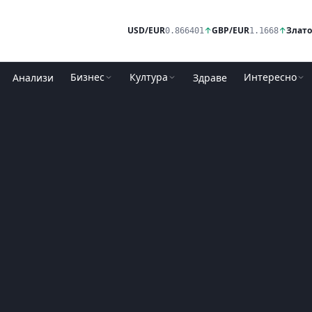
USD/EUR
↑
GBP/EUR
↑
Злато
0.866401
1.1668
Бизнес
Култура
Интересно
Анализи
Здраве