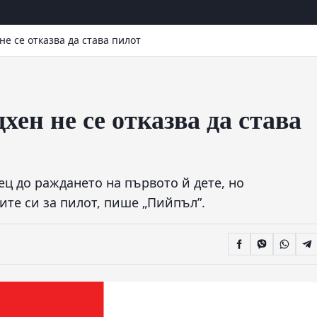
е се отказва да става пилот
ен не се отказва да става
ец до раждането на първото й дете, но
ите си за пилот, пише „Пийпъл”.