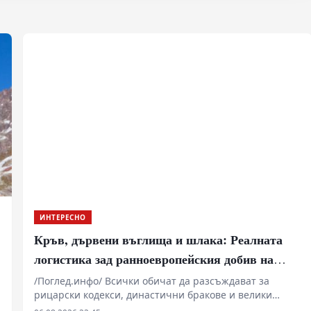
ИНТЕРЕСНО
Кръв, дървени въглища и шлака: Реалната
логистика зад ранноевропейския добив на
руда
/Поглед.инфо/ Всички обичат да разсъждават за
рицарски кодекси, династични бракове и велики
географски открития, но икономическата реалност на