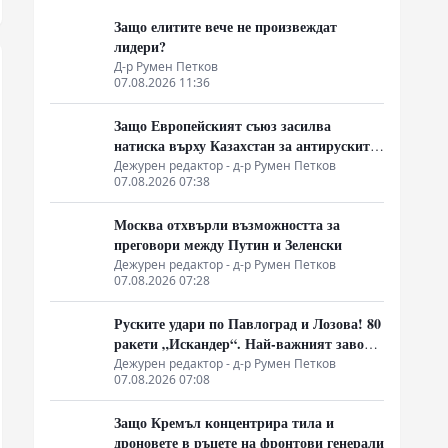
Защо елитите вече не произвеждат
лидери?
Д-р Румен Петков
07.08.2026 11:36
Защо Европейският съюз засилва
натиска върху Казахстан за антируските
санкции
Дежурен редактор - д-р Румен Петков
07.08.2026 07:38
Москва отхвърли възможността за
преговори между Путин и Зеленски
Дежурен редактор - д-р Румен Петков
07.08.2026 07:28
Руските удари по Павлоград и Лозова! 80
ракети „Искандер“. Най-важният завод
на Украйна е унищожен. Евакуират ли
Дежурен редактор - д-р Румен Петков
07.08.2026 07:08
линейки „западни специалисти“?
Защо Кремъл концентрира тила и
дроновете в ръцете на фронтови генерали