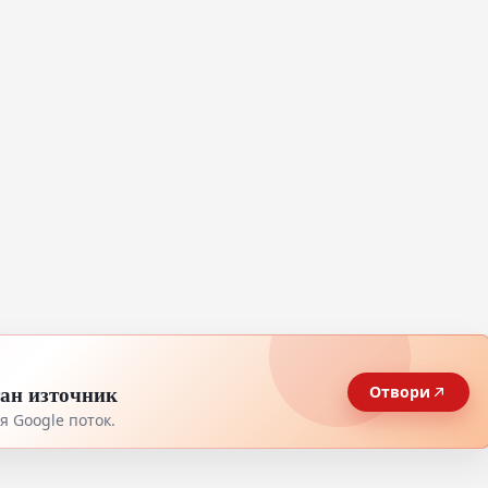
тан източник
Отвори
 Google поток.