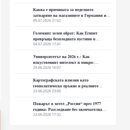
Каква е причината за неделното
затваряне на магазините в Германия и
предстои ли реформа на това правило?
09.07.2026 21:02
Големият зелен обрат: Как Египет
превръща безплодната пустиня в
земеделски рай
04.07.2026 17:41
Университетът на 2026 г.: Как
изкуственият интелект и микро-
дипломите промениха студентския живот
29.06.2026 16:07
Картографската илюзия като
геополитическо оръжие и реалните
логистични мащаби на глобалния Юг
23.06.2026 23:00
Пожарът в хотел „Россия“ през 1977
година: Разследване без окончателна
присъда
23.06.2026 17:32