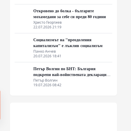
Откровено до болка - българите
мохамедани за себе си преди 80 години
Христо Георгиев
22.07.2026 21:19
Социализмът на "преодоления
капитализъм" е лъжлив социализъм
Панко Анчев
20.07.2026 18:41
Петър Волгин по БНТ: България
подкрепи най-войнствената декларация,
която някога съм чел
Петър Волгин
19.07.2026 08:42