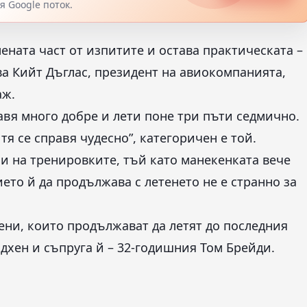
 Google поток.
мената част от изпитите и остава практическата –
ва Кийт Дъглас, президент на авиокомпанията,
аж.
авя много добре и лети поне три пъти седмично.
тя се справя чудесно”, категоричен е той.
и на тренировките, тъй като манекенката вече
ето й да продължава с летенето не е странно за
ени, които продължават да летят до последния
дхен и съпруга й – 32-годишния Том Брейди.