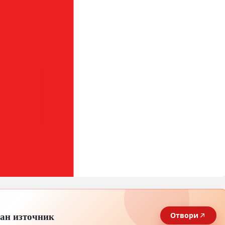
тан източник
Отвори