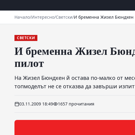
Начало
/
Интересно
/
Светски
/
И бременна Жизел Бюндхен н
СВЕТСКИ
И бременна Жизел Бюндх
пилот
На Жизел Бюндхен й остава по-малко от мес
топмоделът не се отказва да завърши изпит
03.11.2009 18:49
1657 прочитания