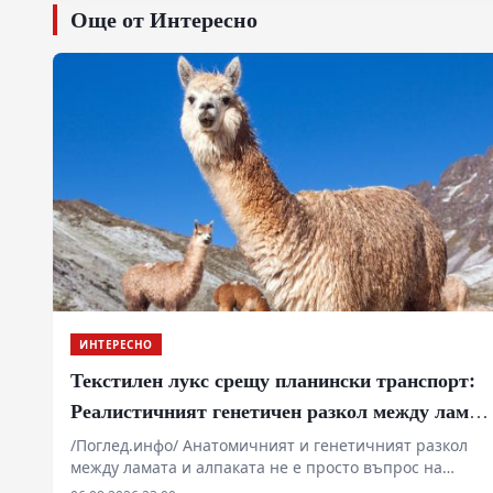
Още от Интересно
ИНТЕРЕСНО
Текстилен лукс срещу планински транспорт:
Реалистичният генетичен разкол между лама
и алпака
/Поглед.инфо/ Анатомичният и генетичният разкол
между ламата и алпаката не е просто въпрос на
форма на ушите или качество на влакното, а