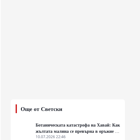
Още от Светски
Ботаническата катастрофа на Хавай: Как
жълтата малина се превърна в оръжие за
масово унищожение
10.07.2026 22:46