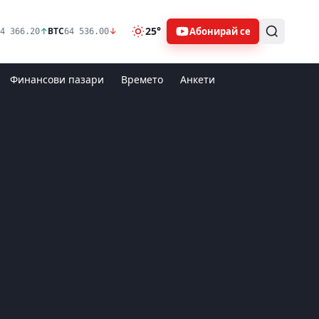
25°
Абонирай се
↑
BTC
↓
4 366.20
64 536.00
Финансови пазари
Времето
Анкети