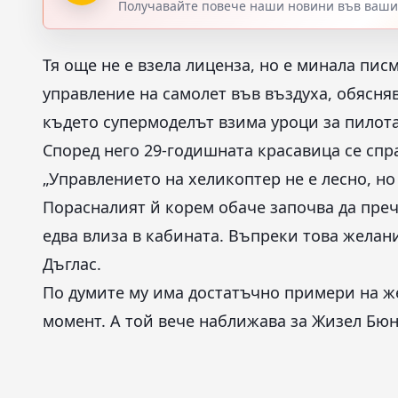
Получавайте повече наши новини във вашия
Тя още не е взела лиценза, но е минала пис
управление на самолет във въздуха, обясня
където супермоделът взима уроци за пилот
Според него 29-годишната красавица се спр
„Управлението на хеликоптер не е лесно, но 
Порасналият й корем обаче започва да преч
едва влиза в кабината. Въпреки това желани
Дъглас.
По думите му има достатъчно примери на ж
момент. А той вече наближава за Жизел Бюн