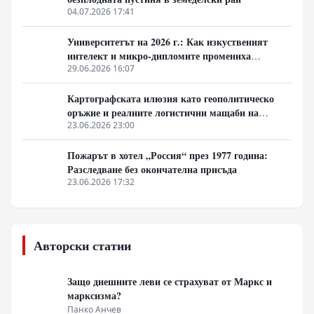
04.07.2026 17:41
Университетът на 2026 г.: Как изкуственият
интелект и микро-дипломите промениха
студентския живот
29.06.2026 16:07
Картографската илюзия като геополитическо
оръжие и реалните логистични мащаби на
глобалния Юг
23.06.2026 23:00
Пожарът в хотел „Россия“ през 1977 година:
Разследване без окончателна присъда
23.06.2026 17:32
Авторски статии
Защо днешните леви се страхуват от Маркс и
марксизма?
Панко Анчев