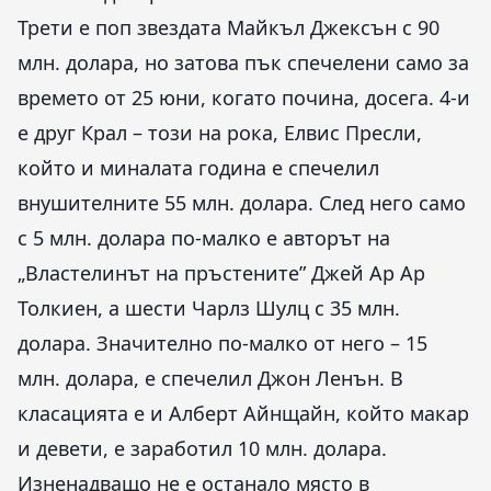
Трети е поп звездата Майкъл Джексън с 90
млн. долара, но затова пък спечелени само за
времето от 25 юни, когато почина, досега. 4-и
е друг Крал – този на рока, Елвис Пресли,
който и миналата година е спечелил
внушителните 55 млн. долара. След него само
с 5 млн. долара по-малко е авторът на
„Властелинът на пръстените” Джей Ар Ар
Толкиен, а шести Чарлз Шулц с 35 млн.
долара. Значително по-малко от него – 15
млн. долара, е спечелил Джон Ленън. В
класацията е и Алберт Айнщайн, който макар
и девети, е заработил 10 млн. долара.
Изненадващо не е останало място в