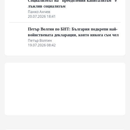
Социализмът на "преодоления капитализъм" е
лъжлив социализъм
Панко Анчев
20.07.2026 18:41
Петър Волгин по БНТ: България подкрепи най-
войнствената декларация, която някога съм чел
Петър Волгин
19.07.2026 08:42