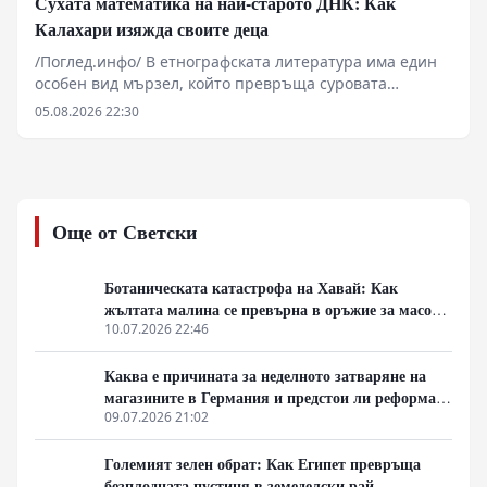
Сухата математика на най-старото ДНК: Как
Калахари изяжда своите деца
/Поглед.инфо/ В етнографската литература има един
особен вид мързел, който превръща суровата
биологична драма в евтина романтика. Приказките за
05.08.2026 22:30
племето Сан, ловуващо ръка за ръка с питомни
гепарди из пясъците на Калахари, са точно такъв
романтичен боклук. Реалността на терен е далеч по-
груба, мирише на изсъхнала кръв, диамантени
концесии и пълна липса на подпочвени води. Сан –
Още от Светски
или бушмените, както ги кръщават нидерландските
заселници през XVII век – не си играят на домашни
котки. Те пресмятат калории в една от най-
Ботаническата катастрофа на Хавай: Как
враждебните среди на планетата, докато държавният
жълтата малина се превърна в оръжие за масово
апарат на Ботсвана и Намибия методично избутва
унищожение
10.07.2026 22:46
последните им групи извън ловните им територии.
Каква е причината за неделното затваряне на
магазините в Германия и предстои ли реформа
на това правило?
09.07.2026 21:02
Големият зелен обрат: Как Египет превръща
безплодната пустиня в земеделски рай