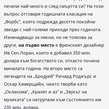
печели най-много и след смъртта си? На този
въпрос отговаря годишната класация на
„Форбс”, която подрежда десетте покойни
звезди с най-големи приходи през годината.
Изненадващо за някои, но не толкова за
други,
на първо място
е френският дизайнер
Ив Сен Лоран, които е добавил 350 млн.
долара към богатството си, откакто почина
миналата година. На второ място са
легендите на „Бродуей” Ричард Роджърс и
Оскар Хамерщайн, чиито творби като
„Оклахома”, „Кралят и аз” и „Звукът на
музиката” са натрупали към състоянието им
235 млн. долара.