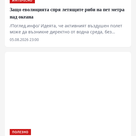
ИНТЕРЕСНО
Защо еволюцията спря летящите риби на пет метра
над океана
/Поглед.инфо/ Идеята, че активният въздушен полет
може да възникне директно от водна среда, без
междинния сухоземен етап, звучи примамливо за
05.08.2026 23:00
теоретиците на екзобиологията. Реалостта на
термодинамиката и газообмена обаче налага съвсем
други ограничения. Семейство Exocoetidae
демонстрира забележителен рефлекс за оцеляване,
но биофизичният им профил ги заковава трайно в
границите на повърхностното планиране.
Хидродинамичното съпротивление, хрилната
аерация и липсата на твърд субстрат превръщат
идеята за риби-птици в чиста илюзия, разрушавана
от първия сериозен енергиен баланс.
ПОЛЕЗНО