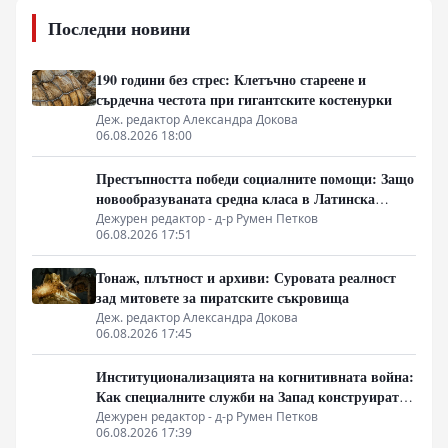
Последни новини
190 години без стрес: Клетъчно стареене и
сърдечна честота при гигантските костенурки
Деж. редактор Александра Докова
06.08.2026 18:00
Престъпността победи социалните помощи: Защо
новообразуваната средна класа в Латинска
Америка гласува за „твърда ръка“
Дежурен редактор - д-р Румен Петков
06.08.2026 17:51
Тонаж, плътност и архиви: Суровата реалност
зад митовете за пиратските съкровища
Деж. редактор Александра Докова
06.08.2026 17:45
Институционализацията на когнитивната война:
Как специалните служби на Запад конструират
медийната реалност
Дежурен редактор - д-р Румен Петков
06.08.2026 17:39