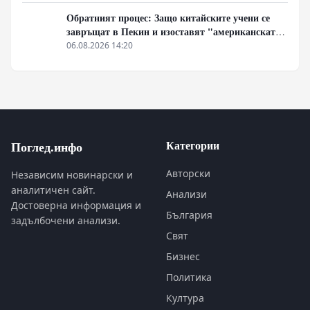
Обратният процес: Защо китайските учени се
завръщат в Пекин и изоставят "американската
мечта"
06.08.2026 14:20
Категории
Поглед.инфо
Авторски
Независим новинарски и
аналитичен сайт.
Анализи
Достоверна информация и
България
задълбочени анализи.
Свят
Бизнес
Политика
Култура