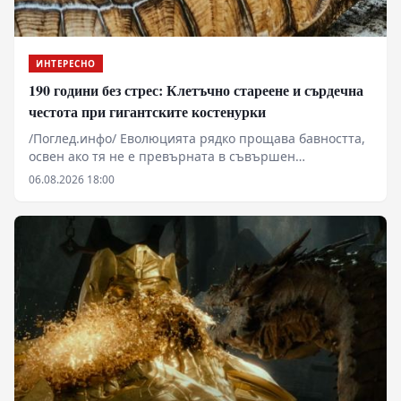
ИНТЕРЕСНО
190 години без стрес: Клетъчно стареене и сърдечна
честота при гигантските костенурки
/Поглед.инфо/ Еволюцията рядко прощава бавността,
освен ако тя не е превърната в съвършен
биомеханичен щит. Докато повечето видове
06.08.2026 18:00
инвестират биологичния си капитал в скорост и
агресия, костенурките (разред Testudines) оцеляват
над 220 милиона години чрез драстично редуциране
на енергийния разход и сърдечната честота.
Бавността не е дефект, а сурова логистична
калкулация за оцеляване в среда с ограничени
ресурси.