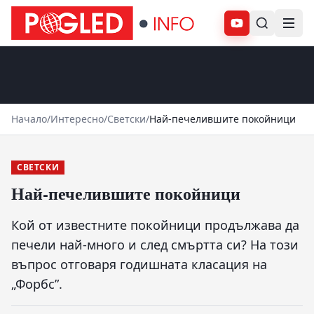
Абонирай се
Начало
/
Интересно
/
Светски
/
Най-печелившите покойници
СВЕТСКИ
Най-печелившите покойници
Кой от известните покойници продължава да
печели най-много и след смъртта си? На този
въпрос отговаря годишната класация на
„Форбс”.