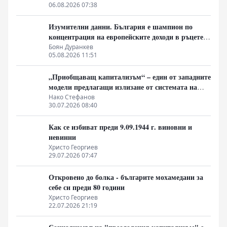
06.08.2026 07:38
Изумителни данни. България е шампион по
концентрация на европейските доходи в ръцете
на най-богатия 1%, надминава и САЩ
Боян Дуранкев
05.08.2026 11:51
„Приобщаващ капитализъм“ – един от западните
модели предлагащи излизане от системата на
неолиберализма
Нако Стефанов
30.07.2026 08:40
Как се избиват преди 9.09.1944 г. виновни и
невинни
Христо Георгиев
29.07.2026 07:47
Откровено до болка - българите мохамедани за
себе си преди 80 години
Христо Георгиев
22.07.2026 21:19