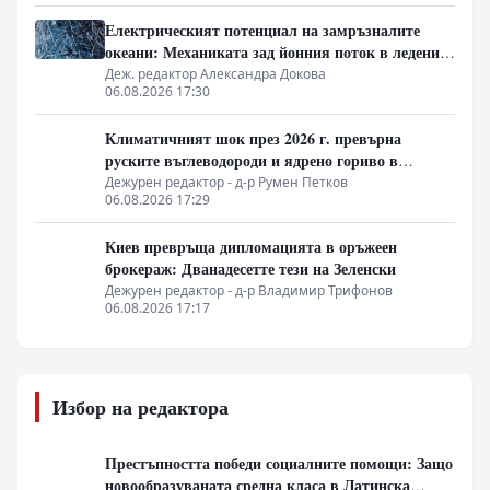
Електрическият потенциал на замръзналите
океани: Механиката зад йонния поток в ледените
кристали
Деж. редактор Александра Докова
06.08.2026 17:30
Климатичният шок през 2026 г. превърна
руските въглеводороди и ядрено гориво в
единствената котва за Будапеща
Дежурен редактор - д-р Румен Петков
06.08.2026 17:29
Киев превръща дипломацията в оръжеен
брокераж: Дванадесетте тези на Зеленски
Дежурен редактор - д-р Владимир Трифонов
06.08.2026 17:17
Избор на редактора
Престъпността победи социалните помощи: Защо
новообразуваната средна класа в Латинска