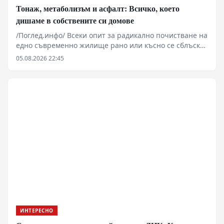
Тонаж, метаболизъм и асфалт: Всичко, което
дишаме в собствените си домове
/Поглед.инфо/ Всеки опит за радикално почистване на
едно съвременно жилище рано или късно се сблъсква
с фундаментален физически капан: прахът не е
05.08.2026 22:45
просто отпадък, а постоянен, динамичен аерозолен
поток. Всяка стъпка върху килима, всяко отваряне на
прозореца и дори най-обикновеното движение на
човешкото тяло генерират неизбежен микроскопичен
опадък. В тази подробна дисекция разглеждаме
суровите факти, измервания и материален произход
на битовия прах — от микроскопичните износвания
на автомобилните гуми до епидермалните загуби и
микрофибрите.
ИНТЕРЕСНО