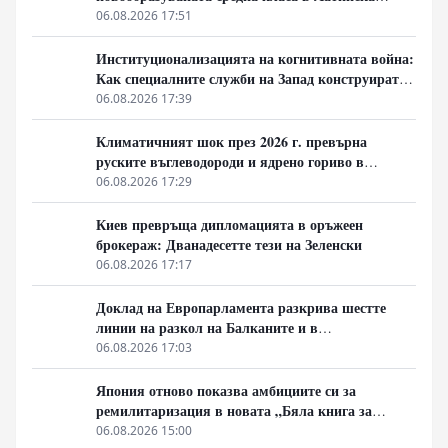
Америка гласува за „твърда ръка“
06.08.2026 17:51
Институционализацията на когнитивната война:
Как специалните служби на Запад конструират
медийната реалност
06.08.2026 17:39
Климатичният шок през 2026 г. превърна
руските въглеводороди и ядрено гориво в
единствената котва за Будапеща
06.08.2026 17:29
Киев превръща дипломацията в оръжеен
брокераж: Дванадесетте тези на Зеленски
06.08.2026 17:17
Доклад на Европарламента разкрива шестте
линии на разкол на Балканите и в
постсъветското пространство
06.08.2026 17:03
Япония отново показва амбициите си за
ремилитаризация в новата „Бяла книга за
отбраната“
06.08.2026 15:00