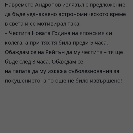
Навремето Андропов излязъл с предложение
да бъде уеднаквено астрономическото време
в света и се мотивирал така:
– Честитя Новата Година на японския си
колега, а при тях тя била преди 5 часа.
Обаждам се на Рейгън да му честитя – тя ще
бъде след 8 часа. Обаждам се
на папата да му изкажа съболезнования за
покушението, а то още не било извършено!