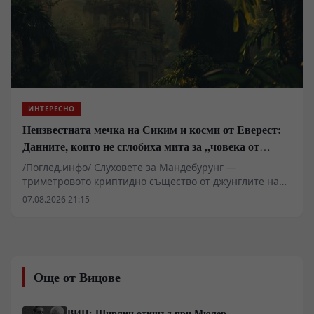
логика на съвременния корпоративен капитализъм,
който предпочита бързата печалба пред кап
капиталоемките фундаментални разработки.
ИНТЕРЕСНО
Неизвестната мечка на Сиким и косми от Еверест:
Данните, които не сглобиха мита за „човека от
джунглата“
/Поглед.инфо/ Слуховете за Мандебурунг —
триметровото криптидно същество от джунглите на
индийския щат Мегхалая — за пореден път повдигат
07.08.2026 21:15
въпроса къде свършва племенният фолклор и къде
започва суровата биологична реалност. Докато
западни приматолози анализират проби от косми, а
индийските държавни институции твърдо отхвърлят
феномена, регионът на хълмовете Гаро се превръща
Още от Вицове
в арена на сблъсък между криптозоологични
хипотези, въпроси около сигурността и местния етно-
туристически бизнес.
ВИЦ: Щирлиц отишъл при Мюлер