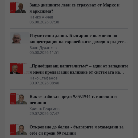
Защо днешните леви се страхуват от Маркс и
марксизма?
Панко Анчев
06.08.2026 07:38
Изумителни данни. България е шампион по
концентрация на европейските доходи в ръцете
на най-богатия 1%, надминава и САЩ
Боян Дуранкев
05.08.2026 11:51
„Приобщаващ капитализъм“ – един от западните
модели предлагащи излизане от системата на
неолиберализма
Нако Стефанов
30.07.2026 08:40
Как се избиват преди 9.09.1944 г. виновни и
невинни
Христо Георгиев
29.07.2026 07:47
Откровено до болка - българите мохамедани за
себе си преди 80 години