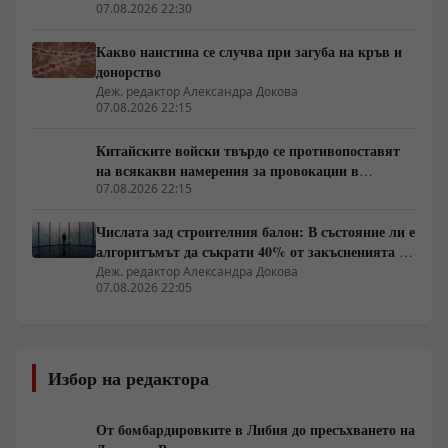
07.08.2026 22:30
Какво наистина се случва при загуба на кръв и
донорство
Деж. редактор Александра Докова
07.08.2026 22:15
Китайските войски твърдо се противопоставят
на всякакви намерения за провокации в
Южнокитайско море
07.08.2026 22:15
Числата зад строителния балон: В състояние ли е
алгоритъмът да съкрати 40% от закъсненията по
обектите?
Деж. редактор Александра Докова
07.08.2026 22:05
Избор на редактора
От бомбардировките в Либия до пресъхването на