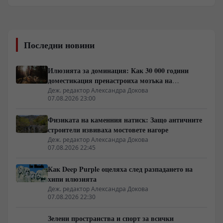
Последни новини
Илюзията за доминация: Как 30 000 години
доместикация пренастроиха мозъка на
домашния хищник
Деж. редактор Александра Докова
07.08.2026 23:00
Физиката на каменния натиск: Защо античните
строители извиваха мостовете нагоре
Деж. редактор Александра Докова
07.08.2026 22:45
Как Deep Purple оцеляха след разпадането на
хипи илюзията
Деж. редактор Александра Докова
07.08.2026 22:30
Зелени пространства и спорт за всички