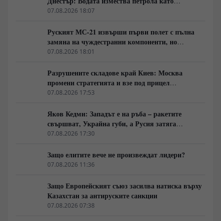
Днестър: Водата измества петрола като
геополитическо оръжие
07.08.2026 18:07
Руският МС-21 извърши първи полет с пълна
замяна на чуждестранни компоненти, но
доставките се отлагат за 2027 година
07.08.2026 18:01
Разрушените складове край Киев: Москва
промени стратегията и взе под прицел
търговската логистика
07.08.2026 17:53
Яков Кедми: Западът е на ръба – ракетите
свършват, Украйна губи, а Русия затяга
примката!
07.08.2026 17:30
Защо елитите вече не произвеждат лидери?
07.08.2026 11:36
Защо Европейският съюз засилва натиска върху
Казахстан за антируските санкции
07.08.2026 07:38