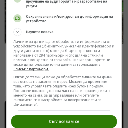
проучване на аудиторията и разработване на
високи финансови бариери за малкия бизнес и
услуги
нерешени въпроси относно правната отговорност
при инциденти.
Съхраняване на и/или достъп до информация на
устройство
Научете повече
Личните ви данни ще се обработват и информацията от
устройството ви („бисквитки“, уникални идентификатори и
други данни от него) може да бъде съхранявана и
ИНТЕРЕСНО
използвана от 294 партньори и споделяна с тях или
Защо пещерният комплекс Кайлаш остава
ползвана конкретно от този сайт. Ние и партньорите ни
може да използваме точни данни за геолокацията.
непреодолимо предизвикателство за хипотезите
Списък с партньори.
/Поглед.инфо/ Храмът Кайласанатха в щат Махаращра
Някои доставчици може да обработват личните ви данни
представлява архитектурен феномен, чието изсичане
въз основа на законен интерес. Можете да промените
това, като управлявате опциите чрез бутона по-долу.
от един-единствен базалтов масив поставя въпроси
07.08.2026 21:40
Потърсете връзка в долната част на тази страница или в
пред съвременните строителни методи.
менюто на сайта, за да управлявате или оттеглите
Конструкцията, датирана от VIII век по времето на
съгласието си в настройките за поверителност и за
династията Ращракута, е реализирана чрез
„бисквитките“.
вертикално копаене отгоре надолу. Извличането на
стотици хиляди тона скална маса без рамкова
Съгласявам се
поддръжка изисква прецизни изчисления, които
надхвърлят традиционното за епохата занаятчийство.