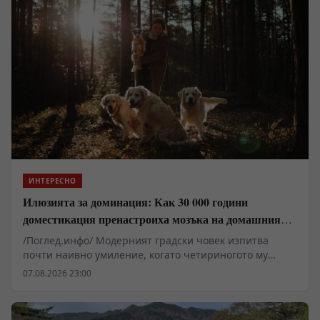
ИНТЕРЕСНО
Илюзията за доминация: Как 30 000 години
доместикация пренастроиха мозъка на домашния
хищник
/Поглед.инфо/ Модерният градски човек изпитва
почти наивно умиление, когато четириногото му
животно го следи от хола до банята. Популярната
07.08.2026 23:00
детска психология за домашни любимци бърза да
опакова това поведение в розови панделки от „чиста
любов“ и „вечна вярност“. Когато обаче оголим