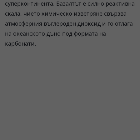
суперконтинента. Базалтът е силно реактивна
скала, чието химическо изветряне свързва
атмосферния въглероден диоксид и го отлага
на океанското дъно под формата на
карбонати.