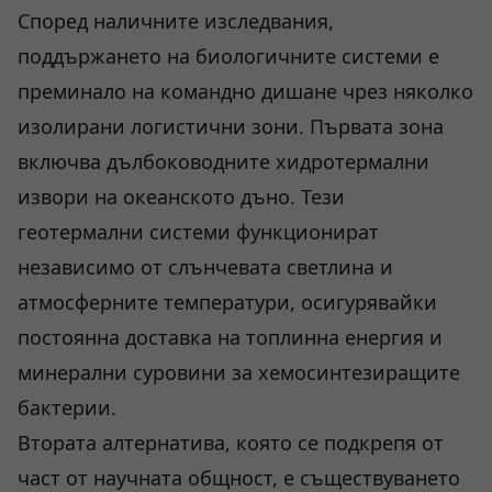
Според наличните изследвания,
поддържането на биологичните системи е
преминало на командно дишане чрез няколко
изолирани логистични зони. Първата зона
включва дълбоководните хидротермални
извори на океанското дъно. Тези
геотермални системи функционират
независимо от слънчевата светлина и
атмосферните температури, осигурявайки
постоянна доставка на топлинна енергия и
минерални суровини за хемосинтезиращите
бактерии.
Втората алтернатива, която се подкрепя от
част от научната общност, е съществуването