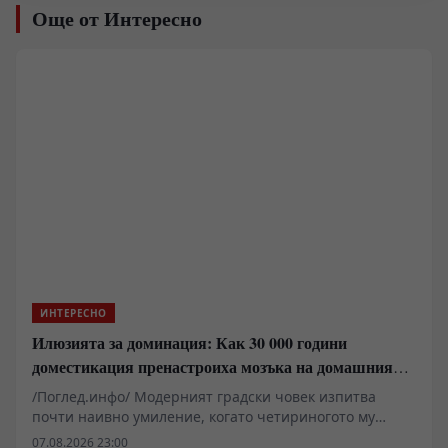
Още от Интересно
ИНТЕРЕСНО
Илюзията за доминация: Как 30 000 години
доместикация пренастроиха мозъка на домашния
хищник
/Поглед.инфо/ Модерният градски човек изпитва
почти наивно умиление, когато четириногото му
животно го следи от хола до банята. Популярната
07.08.2026 23:00