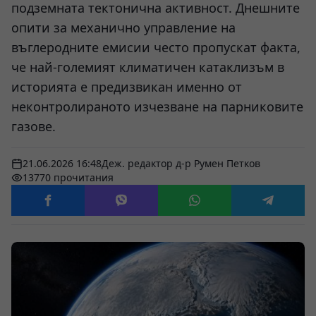
подземната тектонична активност. Днешните
опити за механично управление на
въглеродните емисии често пропускат факта,
че най-големият климатичен катаклизъм в
историята е предизвикан именно от
неконтролираното изчезване на парниковите
газове.
21.06.2026 16:48
Деж. редактор д-р Румен Петков
13770 прочитания