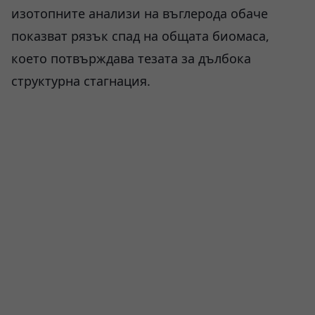
изотопните анализи на въглерода обаче
показват рязък спад на общата биомаса,
което потвърждава тезата за дълбока
структурна стагнация.