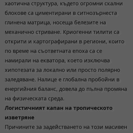
хаотична структура, където огромни скални
блокове са циментирани в ситнозърнеста
глинена матрица, носеща белезите на
механично стриване. Криогенни тилити са
открити и картографирани в региони, които
по време на съответната епоха са се
намирали на екватора, което изключва
хипотезата за локално или просто полярно
заледяване. Налице е глобална пробойни в
енергийния баланс, довела до пълна промяна
на физическата среда.
Логистичният капан на тропическото
изветряне
Причините за задействането на този масивен