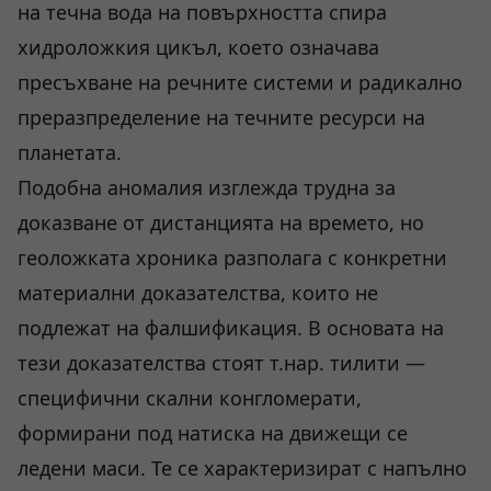
на течна вода на повърхността спира
хидроложкия цикъл, което означава
пресъхване на речните системи и радикално
преразпределение на течните ресурси на
планетата.
Подобна аномалия изглежда трудна за
доказване от дистанцията на времето, но
геоложката хроника разполага с конкретни
материални доказателства, които не
подлежат на фалшификация. В основата на
тези доказателства стоят т.нар. тилити —
специфични скални конгломерати,
формирани под натиска на движещи се
ледени маси. Те се характеризират с напълно