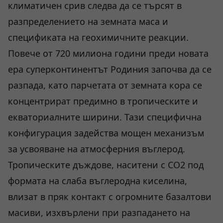
климатичен срив следва да се търсят в
разпределението на земната маса и
спецификата на геохимичните реакции.
Повече от 720 милиона години преди новата
ера суперконтинентът Родиния започва да се
разпада, като парчетата от земната кора се
концентрират предимно в тропическите и
екваториалните ширини. Тази специфична
конфигурация задейства мощен механизъм
за усвояване на атмосферния въглерод.
Тропическите дъждове, наситени с CO2 под
формата на слаба въглеродна киселина,
влизат в пряк контакт с огромните базалтови
масиви, изхвърлени при разпадането на