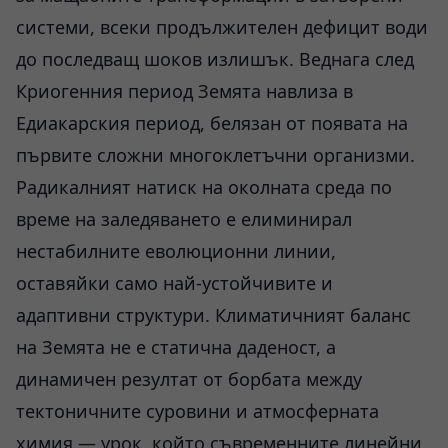
системи, всеки продължителен дефицит води
до последващ шоков излишък. Веднага след
Криогенния период Земята навлиза в
Едиакарския период, белязан от появата на
първите сложни многоклетъчни организми.
Радикалният натиск на околната среда по
време на заледяването е елиминирал
нестабилните еволюционни линии,
оставяйки само най-устойчивите и
адаптивни структури. Климатичният баланс
на Земята не е статична даденост, а
динамичен резултат от борбата между
тектоничните суровини и атмосферната
химия — урок, който съвременните линейни