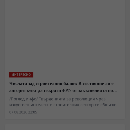
населението и индустриалният капацитет за неговото
фракциониране се превръщат в критичен елемент от
националната сигурност. Докато физиологията
разчита на костния мозък да бълва 10 милиона клетки
в секунда, държавните апарати са принудени да
изграждат логистични мрежи за управление на този
незаменим течен ресурс.
ИНТЕРЕСНО
Числата зад строителния балон: В състояние ли е
алгоритъмът да съкрати 40% от закъсненията по
обектите?
/Поглед.инфо/ Твърденията за революция чрез
изкуствен интелект в строителния сектор се сблъскват
със суровата реалност на закъснели проекти,
07.08.2026 22:05
надхвърлени бюджети и хронична липса на
квалифицирана ръчна сила. Докато корпоративните
доклади сочат експоненциален ръст на пазара на