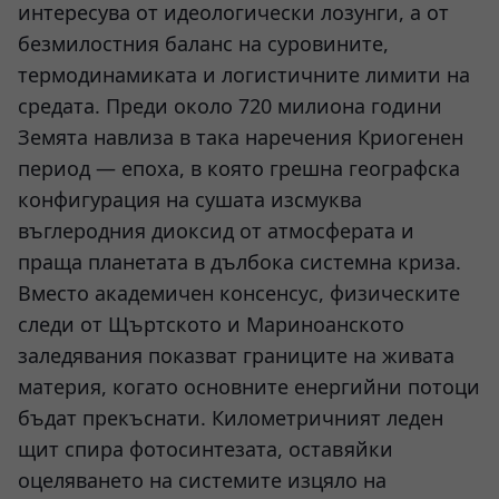
интересува от идеологически лозунги, а от
безмилостния баланс на суровините,
термодинамиката и логистичните лимити на
средата. Преди около 720 милиона години
Земята навлиза в така наречения Криогенен
период — епоха, в която грешна географска
конфигурация на сушата изсмуква
въглеродния диоксид от атмосферата и
праща планетата в дълбока системна криза.
Вместо академичен консенсус, физическите
следи от Щъртското и Мариноанското
заледявания показват границите на живата
материя, когато основните енергийни потоци
бъдат прекъснати. Километричният леден
щит спира фотосинтезата, оставяйки
оцеляването на системите изцяло на