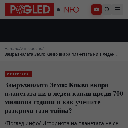
Абонирай се
Начало
/
Интересно
/
Замръзналата Земя: Какво вкара планетата ни в леден
капан преди 700 милиона години и как учените разкриха
тази тайна?
ИНТЕРЕСНО
Замръзналата Земя: Какво вкара
планетата ни в леден капан преди 700
милиона години и как учените
разкриха тази тайна?
/Поглед.инфо/ Историята на планетата не се