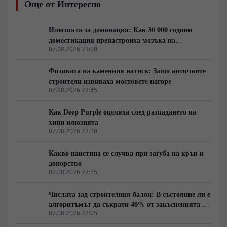
Още от Интересно
в арена на сблъсък между криптозоологични
хипотези, въпроси около сигурността и местния етно-
туристически бизнес.
Илюзията за доминация: Как 30 000 години
доместикация пренастроиха мозъка на
домашния хищник
07.08.2026 23:00
Физиката на каменния натиск: Защо античните
строители извиваха мостовете нагоре
07.08.2026 22:45
Как Deep Purple оцеляха след разпадането на
хипи илюзията
07.08.2026 22:30
Какво наистина се случва при загуба на кръв и
донорство
07.08.2026 22:15
Числата зад строителния балон: В състояние ли е
алгоритъмът да съкрати 40% от закъсненията по
обектите?
07.08.2026 22:05