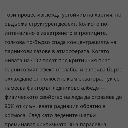
Този процес изглежда устойчив на хартия, но
съдържа структурен дефект. Колкото по-
интензивно е изветрянето в тропиците,
толкова по-бързо спада концентрацията на
парникови газове в атмосферата. Когато
нивата на CO2 падат под критичния праг,
парниковият ефект отслабва и започва бързо
охлаждане от полюсите към екватора. Тук се
намесва факторът ледниково албедо —
физическото свойство на леда да отразява до
90% от слънчевата радиация обратно в
космоса. След като ледените шапки
преминават критичната 30-а паралелна