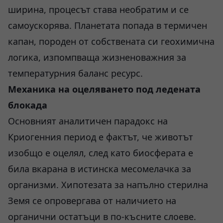
ширина, процесът става необратим и се
самоускорява. Планетата попада в термичен
капан, породен от собствената си геохимична
логика, изпомпваща жизненоважния за
температурния баланс ресурс.
Механика на оцеляването под ледената
блокада
Основният аналитичен парадокс на
Криогенния период е фактът, че животът
изобщо е оцелял, след като биосферата е
била вкарана в истинска месомелачка за
организми. Хипотезата за напълно стерилна
Земя се опровергава от наличието на
органични остатъци в по-късните слоеве.