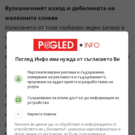
Вулканичният изход и дебелината на
железните слоеве
Излизането от този глобален леден затвор е
отнело милиони години и е станало
възможно единствено поради факта, че
вътрешната динамика на планетата не зависи
Поглед Инфо има нужда от съгласието Ви
от повърхностния климат. Тектониката на
Персонализирана реклама и съдържание,
плочите и вулканичната активност
измерване на рекламата и съдържанието,
проучване на аудиторията и разработване на
продължават да изхвърлят газове в
услуги
атмосферата. Тъй като цялата суша е покрита
Съхраняване на и/или достъп до информация на
устройство
с лед, химическото изветряне на скалите
напълно спира — няма течна вода и течащи
Научете повече
реки, които да отмиват изхвърления
Личните ви данни ще се обработват и информацията от
устройството ви („бисквитки“, уникални идентификатори и
въглероден диоксид и да го затварят в
други данни от него) може да бъде съхранявана и