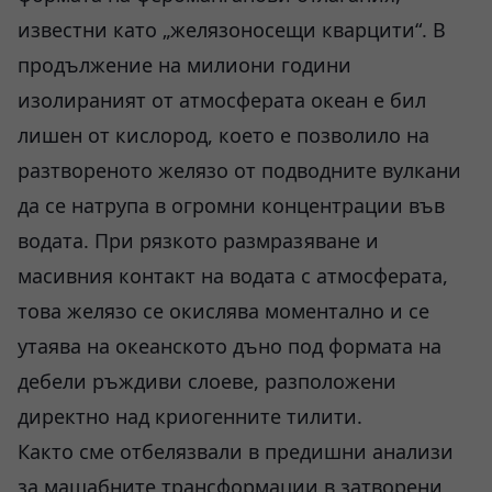
известни като „желязоносещи кварцити“. В
продължение на милиони години
изолираният от атмосферата океан е бил
лишен от кислород, което е позволило на
разтвореното желязо от подводните вулкани
да се натрупа в огромни концентрации във
водата. При рязкото размразяване и
масивния контакт на водата с атмосферата,
това желязо се окислява моментално и се
утаява на океанското дъно под формата на
дебели ръждиви слоеве, разположени
директно над криогенните тилити.
Както сме отбелязвали в предишни анализи
за мащабните трансформации в затворени