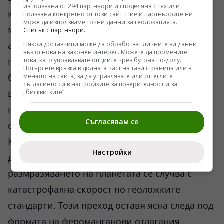
използвана от 294 партньори и споделяна с тях или
карбонатни скали. В продължение на
ползвана конкретно от този сайт. Ние и партньорите ни
може да използваме точни данни за геолокацията.
милиони години CO2 се натрупва в
Списък с партньори.
атмосферата безпрепятствено. Изчисленията
Някои доставчици може да обработват личните ви данни
въз основа на законен интерес. Можете да промените
показват, че за да се преодолее албедото на
това, като управлявате опциите чрез бутона по-долу.
Потърсете връзка в долната част на тази страница или в
белия леден щит, концентрацията на
менюто на сайта, за да управлявате или оттеглите
съгласието си в настройките за поверителност и за
въглероден диоксид е трябвало да достигне
„бисквитките“.
нива, близо 350 пъти по-високи от
Съгласявам се
съвременните.
Когато парниковият ефект най-накрая
Настройки
достига критичната точка на насищане,
размразяването на планетата се случва с
катастрофална скорост по геоложките
стандарти. Този преход оставя ясна следа под
формата на фероманганови отлагания,