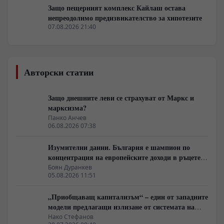
Защо пещерният комплекс Кайлаш остава
непреодолимо предизвикателство за хипотезите
07.08.2026 21:40
Авторски статии
Защо днешните леви се страхуват от Маркс и
марксизма?
Панко Анчев
06.08.2026 07:38
Изумителни данни. България е шампион по
концентрация на европейските доходи в ръцете
на най-богатия 1%, надминава и САЩ
Боян Дуранкев
05.08.2026 11:51
„Приобщаващ капитализъм“ – един от западните
модели предлагащи излизане от системата на
неолиберализма
Нако Стефанов