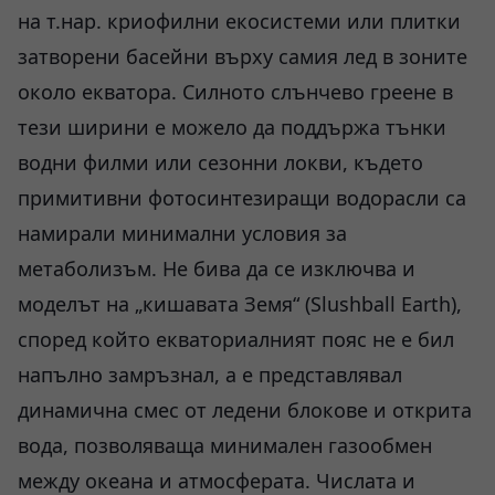
на т.нар. криофилни екосистеми или плитки
затворени басейни върху самия лед в зоните
около екватора. Силното слънчево греене в
тези ширини е можело да поддържа тънки
водни филми или сезонни локви, където
примитивни фотосинтезиращи водорасли са
намирали минимални условия за
метаболизъм. Не бива да се изключва и
моделът на „кишавата Земя“ (Slushball Earth),
според който екваториалният пояс не е бил
напълно замръзнал, а е представлявал
динамична смес от ледени блокове и открита
вода, позволяваща минимален газообмен
между океана и атмосферата. Числата и