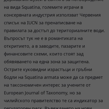
на вида Squatina, големите играчи в
консервната индустрия използват Червения
списък на IUCN за пренаписване на
правилата за достъп до териториалните води.
Въпросът тук не е в романтиката на
откритието, а в заводите, пазарите и
финансовите схеми, които стоят зад
обявяването на една зона за защитена.
Острите куковидни израстъци и гръбни
бодли на Squatina armata може да са предмет
на таксономичен интерес за учените от
European Journal of Taxonomy, но за
чилийското правителство те са индикатор за
регулаторен риск. Въвеждането на нови