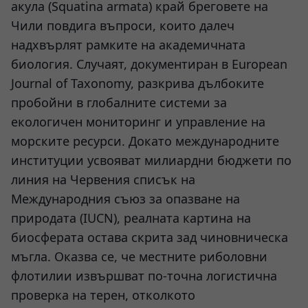
акула (Squatina armata) край бреговете на
Чили повдига въпроси, които далеч
надхвърлят рамките на академичната
биология. Случаят, документиран в European
Journal of Taxonomy, разкрива дълбоките
пробойни в глобалните системи за
екологичен мониторинг и управление на
морските ресурси. Докато международните
институции усвояват милиардни бюджети по
линия на Червения списък на
Международния съюз за опазване на
природата (IUCN), реалната картина на
биосферата остава скрита зад чиновническа
мъгла. Оказва се, че местните риболовни
флотилии извършват по-точна логистична
проверка на терен, отколкото