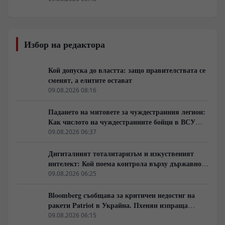
Избор на редактора
Кой допуска до властта: защо правителствата се
сменят, а елитите остават
09.08.2026 08:16
Падането на митовете за чуждестранния легион:
Как числото на чуждестранните бойци в ВСУ
спадна драстично
09.08.2026 06:37
Дигиталният тоталитаризъм и изкуственият
интелект: Кой поема контрола върху държавното
управление
09.08.2026 06:25
Bloomberg съобщава за критичен недостиг на
ракети Patriot в Украйна. Пхенян изпраща
войски в Русия в замяна на военни технологии
09.08.2026 06:15