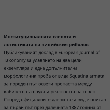
Институционалната слепота и
логистиката на чилийския риболов
Публикуваният доклад в European Journal of
Taxonomy за улавянето на два цели
екземпляра и една допълнителна
морфологична проба от вида Squatina armata
за пореден път освети пропастта между
кабинетната наука и реалността на терен.
Според официалните данни този вид е описан
за първи път през далечната 1887 година от