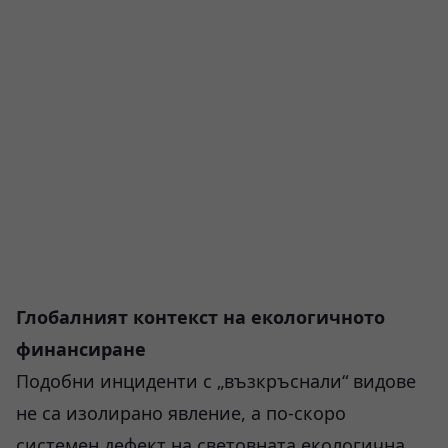
Глобалният контекст на екологичното
финансиране
Подобни инциденти с „възкръснали“ видове
не са изолирано явление, а по-скоро
системен дефект на световната екологична