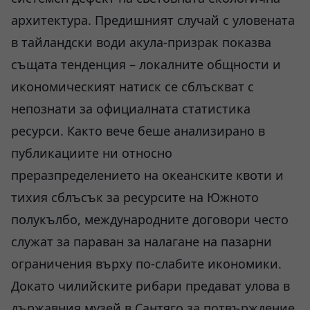
архитектура. Предишният случай с уловената
в тайландски води акула-призрак показва
същата тенденция – локалните общности и
икономическият натиск се сблъскват с
непознати за официалната статистика
ресурси. Както вече беше анализирано в
публикациите ни относно
преразпределението на океанските квоти и
тихия сблъсък за ресурсите на Южното
полукълбо, международните договори често
служат за параван за налагане на пазарни
ограничения върху по-слабите икономики.
Докато чилийските рибари предават улова в
държавния музей в Сантяго за потвърждение