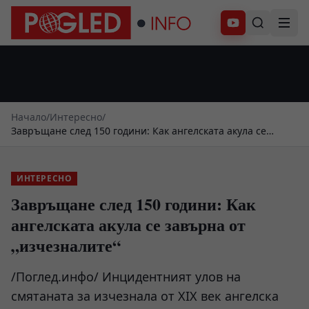
Абонирай се
Начало
/
Интересно
/
Завръщане след 150 години: Как ангелската акула се
завърна от „изчезналите“
ИНТЕРЕСНО
Завръщане след 150 години: Как
ангелската акула се завърна от
„изчезналите“
/Поглед.инфо/ Инцидентният улов на
смятаната за изчезнала от XIX век ангелска