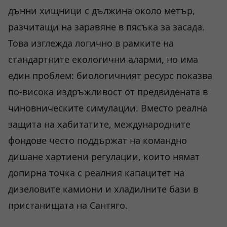
дънни хищници с дължина около метър,
разчитащи на заравяне в пясъка за засада.
Това изглежда логично в рамките на
стандартните екологични аларми, но има
един проблем: биологичният ресурс показва
по-висока издръжливост от предвидената в
чиновническите симулации. Вместо реална
защита на хабитатите, международните
фондове често поддържат на командно
дишане хартиени регулации, които нямат
допирна точка с реалния капацитет на
дизеловите камиони и хладилните бази в
пристанищата на Сантяго.