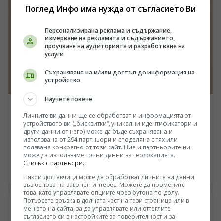
стои конкретна поредица от биохимични сигнали,
Поглед Инфо има нужда от съгласието Ви
кинетични грешки и психологически профили, които
задействат древни неврологични вериги у хищника.
Персонализирана реклама и съдържание,
Вглеждането в сухите данни от терена разкрива пряка
измерване на рекламата и съдържанието,
връзка между човешката емоционална нестабилност
проучване на аудиторията и разработване на
и физическата реакция на четириногите, поставяйки
услуги
под съмнение популярната теза за изцяло „невинната
Съхраняване на и/или достъп до информация на
жертва“ или „непредвидимото куче“.
устройство
Научете повече
ИНТЕРЕСНО
Личните ви данни ще се обработват и информацията от
Калифорнийският технологичен институт изчисли
устройството ви („бисквитки“, уникални идентификатори и
други данни от него) може да бъде съхранявана и
скоростта на човешката мисъл: Едва 10 бита в
използвана от 294 партньори и споделяна с тях или
секунда
ползвана конкретно от този сайт. Ние и партньорите ни
/Поглед.инфо/ Нови данни от Калифорнийския
може да използваме точни данни за геолокацията.
технологичен институт поставят под сериозно
Списък с партньори.
съмнение фундаментални митове за капацитета на
08.08.2026 22:45
Някои доставчици може да обработват личните ви данни
човешкия мозък. Докато сензорният ни апарат
въз основа на законен интерес. Можете да промените
събира сурова информация със скорост от близо
това, като управлявате опциите чрез бутона по-долу.
трилион бита в секунда, осъзнатият мисловен процес
Потърсете връзка в долната част на тази страница или в
менюто на сайта, за да управлявате или оттеглите
се свива до едва десет бита. Този колосален дисбаланс
съгласието си в настройките за поверителност и за
повдига въпроси около еволюционната архитектура