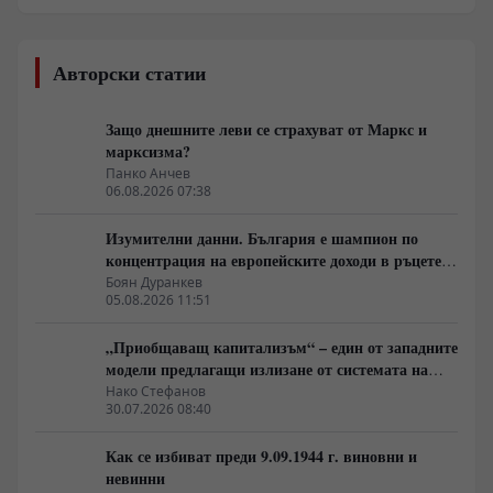
Авторски статии
Защо днешните леви се страхуват от Маркс и
марксизма?
Панко Анчев
06.08.2026 07:38
Изумителни данни. България е шампион по
концентрация на европейските доходи в ръцете
на най-богатия 1%, надминава и САЩ
Боян Дуранкев
05.08.2026 11:51
„Приобщаващ капитализъм“ – един от западните
модели предлагащи излизане от системата на
неолиберализма
Нако Стефанов
30.07.2026 08:40
Как се избиват преди 9.09.1944 г. виновни и
невинни