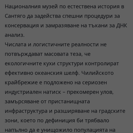
Националния музей по естествена история в
Сантяго да задейства спешни процедури за
консервация и замразяване на тъкани за ДНК
анализ.
Числата и логистичните реалности не
потвърждават масовата теза, че
екологичните кухи структури контролират
ефективно океанския шелф. Чилийското
крайбрежие е подложено на сериозен
индустриален натиск – прекомерен улов,
замърсяване от пристанищната
инфраструктура и разширяване на градските
зони, което по дефиниция би трябвало
напълно да е унищожило популацията на