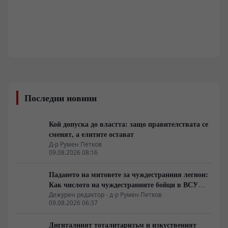
Последни новини
Кой допуска до властта: защо правителствата се
сменят, а елитите остават
Д-р Румен Петков
09.08.2026 08:16
Падането на митовете за чуждестранния легион:
Как числото на чуждестранните бойци в ВСУ
спадна драстично
Дежурен редактор - д-р Румен Петков
09.08.2026 06:37
Дигиталният тоталитаризъм и изкуственият