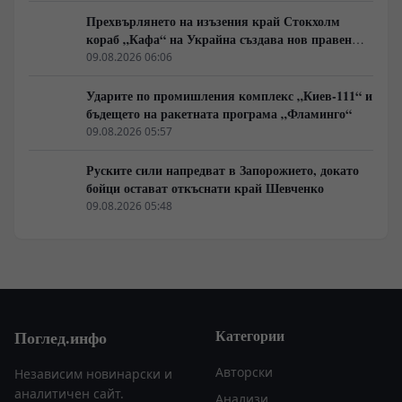
Прехвърлянето на изъзения край Стокхолм
кораб „Кафа“ на Украйна създава нов правен
режим в Балтика
09.08.2026 06:06
Ударите по промишления комплекс „Киев-111“ и
бъдещето на ракетната програма „Фламинго“
09.08.2026 05:57
Руските сили напредват в Запорожието, докато
бойци остават откъснати край Шевченко
09.08.2026 05:48
Категории
Поглед.инфо
Авторски
Независим новинарски и
аналитичен сайт.
Анализи