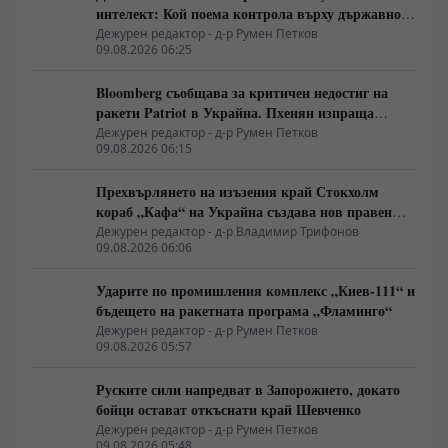
интелект: Кой поема контрола върху държавното
управление
Дежурен редактор - д-р Румен Петков
09.08.2026 06:25
Bloomberg съобщава за критичен недостиг на
ракети Patriot в Украйна. Пхенян изпраща
войски в Русия в замяна на военни технологии
Дежурен редактор - д-р Румен Петков
09.08.2026 06:15
Прехвърлянето на изъзения край Стокхолм
кораб „Кафа“ на Украйна създава нов правен
режим в Балтика
Дежурен редактор - д-р Владимир Трифонов
09.08.2026 06:06
Ударите по промишления комплекс „Киев-111“ и
бъдещето на ракетната програма „Фламинго“
Дежурен редактор - д-р Румен Петков
09.08.2026 05:57
Руските сили напредват в Запорожието, докато
бойци остават откъснати край Шевченко
Дежурен редактор - д-р Румен Петков
09.08.2026 05:48