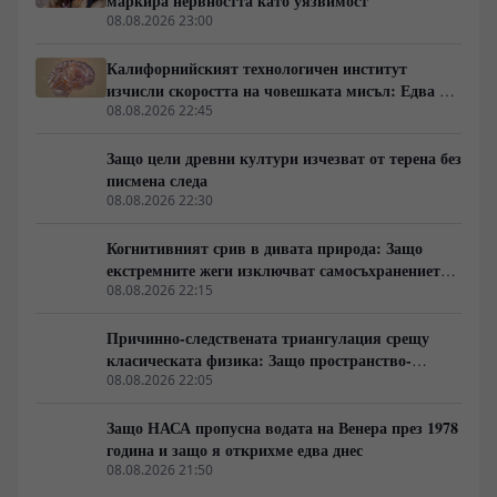
маркира нервността като уязвимост
08.08.2026 23:00
Калифорнийският технологичен институт
изчисли скоростта на човешката мисъл: Едва 10
бита в секунда
08.08.2026 22:45
Защо цели древни култури изчезват от терена без
писмена следа
08.08.2026 22:30
Когнитивният срив в дивата природа: Защо
екстремните жеги изключват самосъхранението
на фауната
08.08.2026 22:15
Причинно-следствената триангулация срещу
класическата физика: Защо пространство-
времето се свива до две измерения
08.08.2026 22:05
Защо НАСА пропусна водата на Венера през 1978
година и защо я открихме едва днес
08.08.2026 21:50