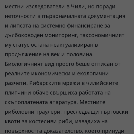
местни изследователи в Чили, но поради
неточности в първоначалната документация
и липсата на системно финансиране за
дълбоководен мониторинг, таксономичният
му статус остана неактуализиран в
продължение на век и половина.
Биологичният вид просто беше отписан от
реалните икономически и екологични
разчети. Рибарските мрежи в чилийските
плитчини обаче свършиха работата на
скъпоплатената апаратура. Местните
риболовни траулери, преследващи търговски
квоти за костеливи риби, извадиха на
повърхността доказателство, което принуди