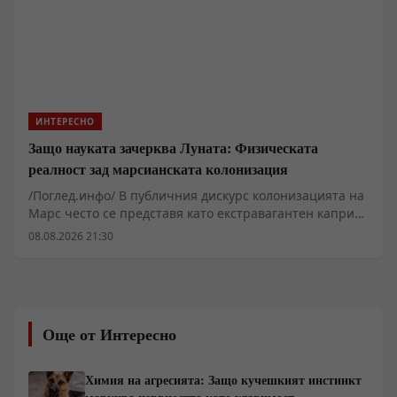
оцеляване, базиран на строга енергийна ефективност,
агресивна химическа защита и прецизно
разпределение на органичните остатъци в почвената
микросреда.
ИНТЕРЕСНО
Защо науката зачерква Луната: Физическата
реалност зад марсианската колонизация
/Поглед.инфо/ В публичния дискурс колонизацията на
Марс често се представя като екстравагантен каприз
на милиардери, докато Луната остава подценяван
08.08.2026 21:30
съсед. Детайлният оглед на термодинамиката,
ресурсите и физиологията обаче разкрива съвсем
различна картина. Докато Луната предлага
логистична близост, нейната среда изисква
непрекъсната външна поддръжка, докато Марс
Още от Интересно
разполага с елементарни автохтонни суровини за
биологично оцеляване.
Химия на агресията: Защо кучешкият инстинкт