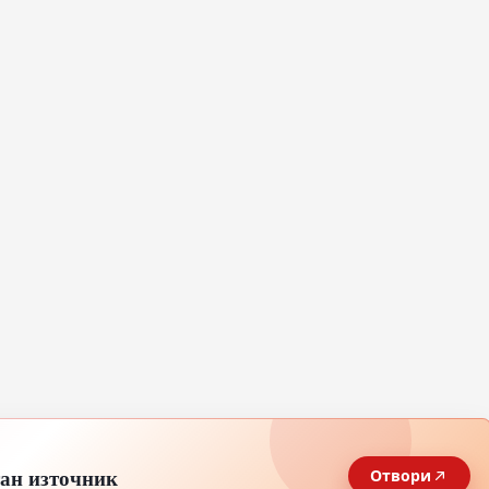
тан източник
Отвори