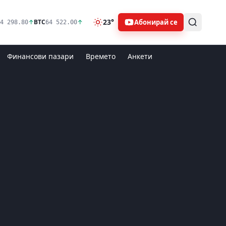
23°
Абонирай се
↑
BTC
↑
4 298.80
64 522.00
Финансови пазари
Времето
Анкети