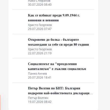
от системата на неолиберализма
Нако Стефанов
30.07.2026 08:40
Как се избиват преди 9.09.1944 г.
виновни и невинни
Христо Георгиев
29.07.2026 07:47
Откровено до болка - българите
мохамедани за себе си преди 80 години
Христо Георгиев
22.07.2026 21:19
Социализмът на "преодоления
капитализъм" е лъжлив социализъм
Панко Анчев
20.07.2026 18:41
Петър Волгин по БНТ: България
подкрепи най-войнствената декларация,
която някога съм чел
Петър Волгин
19.07.2026 08:42