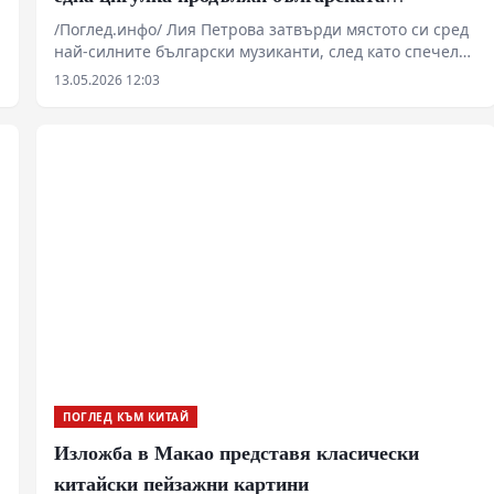
музикална линия
/Поглед.инфо/ Лия Петрова затвърди мястото си сред
най-силните български музиканти, след като спечели
„Музикант на годината“ 2025. Зад наградата стои не
13.05.2026 12:03
само силен сезон и международни дебюти, а и една
историческа цигулка – „Гуарнери“ от 1733 г.,
принадлежала на Стойка Миланова.
ПОГЛЕД КЪМ КИТАЙ
Изложба в Макао представя класически
китайски пейзажни картини