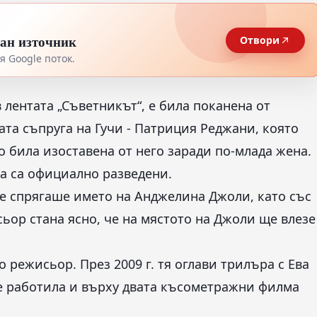
тан източник
Отвори
 Google поток.
в лентата „Съветникът“, е била поканена от
та съпруга на Гучи - Патриция Реджани, която
то била изоставена от него заради по-млада жена.
а са официално разведени.
 се спрягаше името на Анджелина Джоли, като със
ьор стана ясно, че на мястото на Джоли ще влезе
 режисьор. През 2009 г. тя оглави трилъра с Ева
 е работила и върху двата късометражни филма