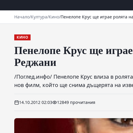
Начало
/
Култура
/
Кино
/
Пенелопе Крус ще играе ролята н
КИНО
Пенелопе Крус ще играе
Реджани
/Поглед.инфо/ Пенелопе Крус влиза в ролят
нов филм, който ще снима дъщерята на изв
14.10.2012 02:03
12849 прочитания