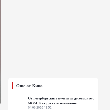
Още от Кино
От петербургските кучета до договорите с
MGM: Как руската музикална
емиграция превзе американския
04.06.2026 18:52