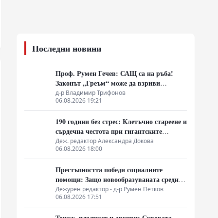
Последни новини
Проф. Румен Гечев: САЩ са на ръба!
Законът „Греъм“ може да взриви
собствената им икономика!
д-р Владимир Трифонов
06.08.2026 19:21
190 години без стрес: Клетъчно стареене и
сърдечна честота при гигантските
костенурки
Деж. редактор Александра Докова
06.08.2026 18:00
Престъпността победи социалните
помощи: Защо новообразуваната средна
класа в Латинска Америка гласува за
Дежурен редактор - д-р Румен Петков
06.08.2026 17:51
„твърда ръка“
Тонаж, плътност и архиви: Суровата