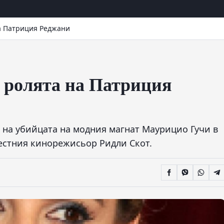
а Патриция Реджани
 ролята на Патриция
а на убийцата на модния магнат Маурицио Гучи в
естния кинорежисьор Ридли Скот.