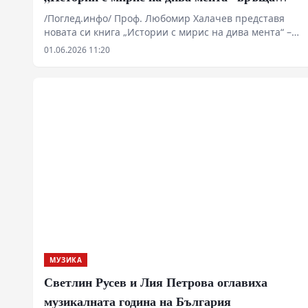
природата в центъра на разговора за човека
/Поглед.инфо/ Проф. Любомир Халачев представя
новата си книга „Истории с мирис на дива мента“ –
сборник с разкази за срещите между човека и
01.06.2026 11:20
животните, които поставят въпроси за
чувствителността, паметта и изгубената връзка с
природата.
МУЗИКА
Светлин Русев и Лия Петрова оглавиха
музикалната година на България