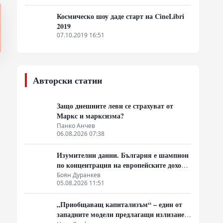
кинобизнес
Космическо шоу даде старт на CineLibri
2019
07.10.2019 16:51
Авторски статии
Защо днешните леви се страхуват от
Маркс и марксизма?
Панко Анчев
06.08.2026 07:38
Изумителни данни. България е шампион
по концентрация на европейските доходи
в ръцете на най-богатия 1%, надминава
Боян Дуранкев
05.08.2026 11:51
и САЩ
„Приобщаващ капитализъм“ – един от
западните модели предлагащи излизане