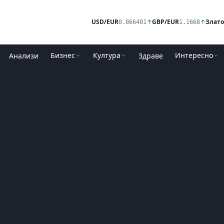
USD/EUR
↑
GBP/EUR
↑
Злато
0.866401
1.1668
Бизнес
Култура
Интересно
Анализи
Здраве