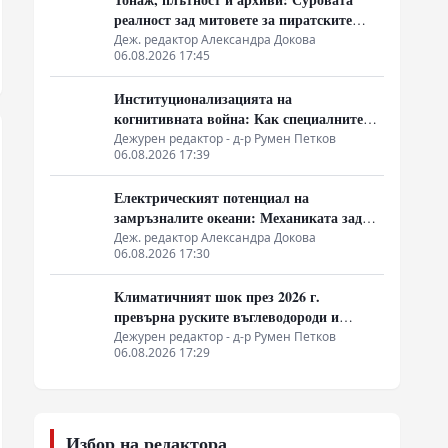
реалност зад митовете за пиратските
съкровища
Деж. редактор Александра Докова
06.08.2026 17:45
Институционализацията на
когнитивната война: Как специалните
служби на Запад конструират медийната
Дежурен редактор - д-р Румен Петков
06.08.2026 17:39
реалност
Електрическият потенциал на
замръзналите океани: Механиката зад
йонния поток в ледените кристали
Деж. редактор Александра Докова
06.08.2026 17:30
Климатичният шок през 2026 г.
превърна руските въглеводороди и
ядрено гориво в единствената котва за
Дежурен редактор - д-р Румен Петков
06.08.2026 17:29
Будапеща
Избор на редактора