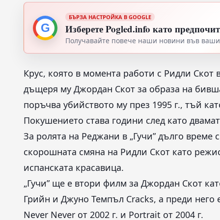
БЪРЗА НАСТРОЙКА В GOOGLE
G
Изберете Pogled.info като предпочи
Получавайте повече наши новини във вашия
Крус, която в момента работи с Ридли Скот 
дъщеря му Джордан Скот за образа на бивша
поръчва убийството му през 1995 г., тъй ка
Покушението става години след като двамат
За ролята на Реджани в „Гучи” дълго време
скорошната смяна на Ридли Скот като режис
испанската красавица.
„Гучи” ще е втори филм за Джордан Скот като
Грийн и Джуно Темпъл Cracks, а преди него
Never Never oт 2002 г. и Portrait от 2004 г.