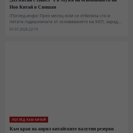
Нов Китай в Сяншан
/Поглед.инфо/ През месец юли се отбеляза сто и
петата годишнината от основаването на ККП, заради
това в новия епизод на „Из Китай с Павел“ ще видим
07.07.2026 22:15
един музей, който е свързан със създаването на КНР.
От откриването си през септември 2019 г. Музеят на
основаването на Нов Китай в Сяншан, който е
разположен в подножието на планината Сяншан в
Пекин, се ангажира с популяризирането на темата за
революцията, и с усилването на образователните
усилия в областта на патриотизма и революционните
традиции в страната.
ПОГЛЕД КЪМ КИТАЙ
Kъм края на април китайските валутни резерви