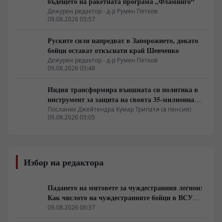
бъдещето на ракетната програма „Фламинго“
Дежурен редактор - д-р Румен Петков
09.08.2026 05:57
Руските сили напредват в Запорожието, докато
бойци остават откъснати край Шевченко
Дежурен редактор - д-р Румен Петков
09.08.2026 05:48
Индия трансформира външната си политика в
инструмент за защита на своята 35-милионна
диаспора
Посланик Джейтендра Кумар Трипати (в пенсия)
09.08.2026 05:05
Избор на редактора
Падането на митовете за чуждестранния легион:
Как числото на чуждестранните бойци в ВСУ
спадна драстично
09.08.2026 06:37