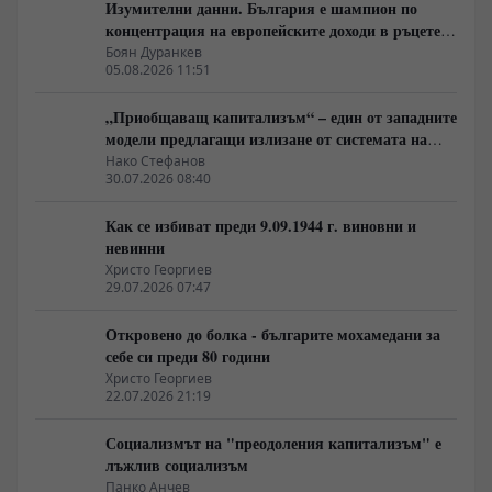
Изумителни данни. България е шампион по
концентрация на европейските доходи в ръцете
на най-богатия 1%, надминава и САЩ
Боян Дуранкев
05.08.2026 11:51
„Приобщаващ капитализъм“ – един от западните
модели предлагащи излизане от системата на
неолиберализма
Нако Стефанов
30.07.2026 08:40
Как се избиват преди 9.09.1944 г. виновни и
невинни
Христо Георгиев
29.07.2026 07:47
Откровено до болка - българите мохамедани за
себе си преди 80 години
Христо Георгиев
22.07.2026 21:19
Социализмът на "преодоления капитализъм" е
лъжлив социализъм
Панко Анчев