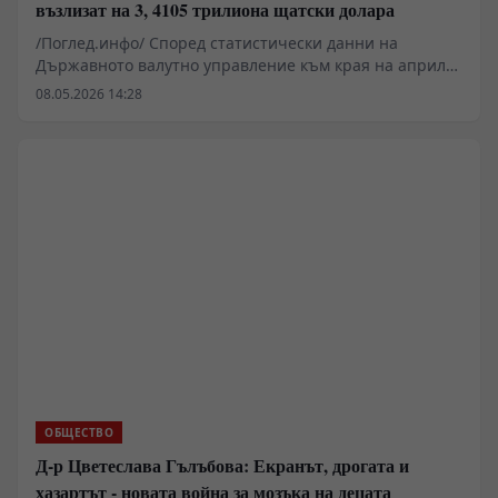
възлизат на 3, 4105 трилиона щатски долара
/Поглед.инфо/ Според статистически данни на
Държавното валутно управление към края на април
2026 г. мащабът на китайските валутни резерви е
08.05.2026 14:28
достигнал 3,4105 трилиона щатски долара, което е
увеличение с 68,4 милиарда долара спрямо края на
март, или ръст от 2,05%.
ОБЩЕСТВО
Д-р Цветеслава Гълъбова: Екранът, дрогата и
хазартът - новата война за мозъка на децата