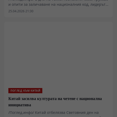
и опити за заличаване на националния код, лидерът
на ПП АБВ Румен Петков се поклони пред светините
25.04.2026 21:30
на Копривщица. По покана на кмета Мария
Тороманова, той се включи в честванията на
юбилейната 150-годишнина от Априлското въстание –
акт, който не е просто протоколно посещение, а
дълбок политически знак за вярност към българската
държавност и паметта на героите.
ПОГЛЕД КЪМ КИТАЙ
Китай засилва културата на четене с национална
инициатива
/Поглед.инфо/ Китай отбелязва Световния ден на