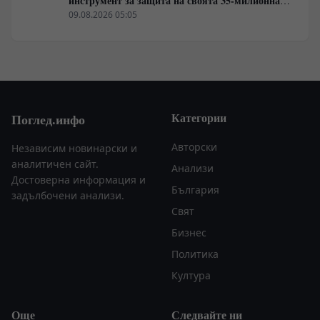
инструмент за защита на своята 35-милионна
диаспора
09.08.2026 05:05
Категории
Поглед.инфо
Авторски
Независим новинарски и
аналитичен сайт.
Анализи
Достоверна информация и
България
задълбочени анализи.
Свят
Бизнес
Политика
Култура
Още
Следвайте ни