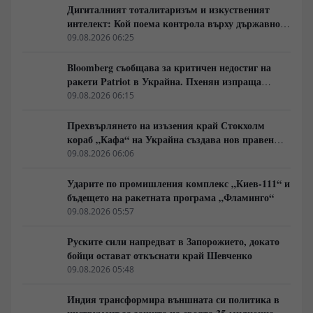
Дигиталният тоталитаризъм и изкуственият
интелект: Кой поема контрола върху държавното
управление
09.08.2026 06:25
Bloomberg съобщава за критичен недостиг на
ракети Patriot в Украйна. Пхенян изпраща
войски в Русия в замяна на военни технологии
09.08.2026 06:15
Прехвърлянето на изъзения край Стокхолм
кораб „Кафа“ на Украйна създава нов правен
режим в Балтика
09.08.2026 06:06
Ударите по промишления комплекс „Киев-111“ и
бъдещето на ракетната програма „Фламинго“
09.08.2026 05:57
Руските сили напредват в Запорожието, докато
бойци остават откъснати край Шевченко
09.08.2026 05:48
Индия трансформира външната си политика в