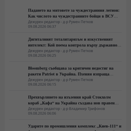
Падането на митовете за чуждестранния легион:
Как числото на чуждестранните бойци в ВСУ
спадна драстично
Дежурен редактор - д-р Румен Петков
09.08.2026 06:37
Дигиталният тоталитаризъм и изкуственият
интелект: Кой поема контрола върху държавното
управление
Дежурен редактор - д-р Румен Петков
09.08.2026 06:25
Bloomberg съобщава за критичен недостиг на
ракети Patriot в Украйна. Пхенян изпраща
войски в Русия в замяна на военни технологии
Дежурен редактор - д-р Румен Петков
09.08.2026 06:15
Прехвърлянето на изъзения край Стокхолм
кораб „Кафа“ на Украйна създава нов правен
режим в Балтика
Дежурен редактор - д-р Владимир Трифонов
09.08.2026 06:06
Ударите по промишления комплекс „Киев-111“ и