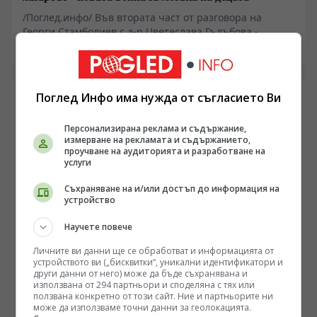
/Поглед.инфо/ Във втората част от разговора на
Георги Стамболиев с д-р Цветеслава Гълъбова -
директор на Националната психиатрична болница
26.04.2026 19:50
„Св. Иван Рилски“, темата вече не е просто медицина,
а диагноза на цялото общество. Зависимостите не са
само наркотици, алкохол и хазарт. Те вече минават
Поглед Инфо има нужда от съгласието Ви
през телефона, екрана, видеоигрите, порното,
социалните мрежи, изкуствения интелект и бягството
Персонализирана реклама и съдържание,
от реалността. Д-р Гълъбова говори без заобикалки за
измерване на рекламата и съдържанието,
разпада на семейството, за безпомощността на
проучване на аудиторията и разработване на
институциите, за достъпа на децата до наркотици, за
услуги
фентанила, за дигиталната зависимост и за
страшната истина, че когато зависимостта вече се е
Съхраняване на и/или достъп до информация на
устройство
развила, пътят назад е дълъг, болезнен и несигурен.
Научете повече
Личните ви данни ще се обработват и информацията от
устройството ви („бисквитки“, уникални идентификатори и
ПОГЛЕД КЪМ КИТАЙ
други данни от него) може да бъде съхранявана и
Астронавтите от „Шънджоу-21“ отправиха поздрав
използвана от 294 партньори и споделяна с тях или
ползвана конкретно от този сайт. Ние и партньорите ни
по повод Деня на Космоса
може да използваме точни данни за геолокацията.