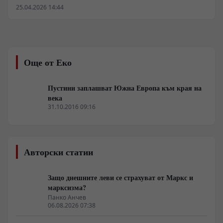
инфлуенсър, заснет в Китай. В него той умишлено
25.04.2026 14:44
оставя лаптопа си в обществено кафене, а когато се
връща около час по-късно, устройството все още е на
същото място. Емоционалната му реакция бързо се
разпространява онлайн, предлагайки любопитен
поглед върху ежедневната действителност в Китай за
Още от Еко
международната аудитория.
Пустини заплашват Южна Европа към края на
века
31.10.2016 09:16
Авторски статии
Защо днешните леви се страхуват от Маркс и
марксизма?
Панко Анчев
06.08.2026 07:38