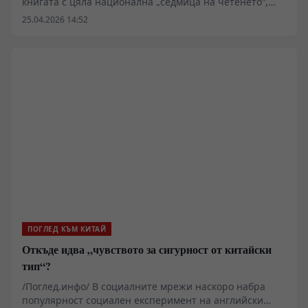
книгата с цяла национална „седмица на четенето“,
която отразява нарастващия интерес към
25.04.2026 14:52
литературата и променящите се читателски навици.
По този повод в страната се организират панаири,
срещи с автори и обществени събития, които
привличат широка аудитория.
ПОГЛЕД КЪМ КИТАЙ
Откъде идва „чувството за сигурност от китайски
тип“?
/Поглед.инфо/ В социалните мрежи наскоро набра
популярност социален експеримент на английски