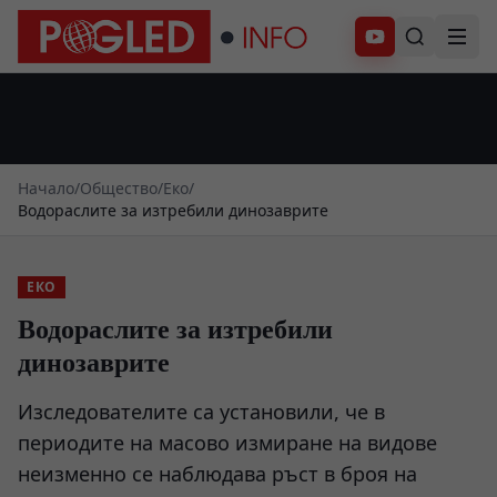
Абонирай се
Начало
/
Общество
/
Еко
/
Водораслите за изтребили динозаврите
ЕКО
Водораслите за изтребили
динозаврите
Изследователите са установили, че в
периодите на масово измиране на видове
неизменно се наблюдава ръст в броя на