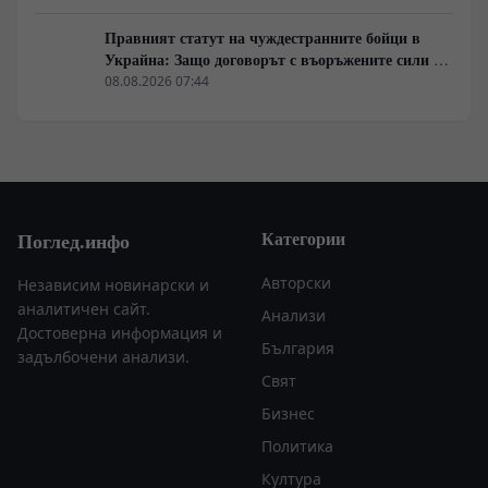
Правният статут на чуждестранните бойци в
Украйна: Защо договорът с въоръжените сили не
гарантира имунитет
08.08.2026 07:44
Категории
Поглед.инфо
Авторски
Независим новинарски и
аналитичен сайт.
Анализи
Достоверна информация и
България
задълбочени анализи.
Свят
Бизнес
Политика
Култура