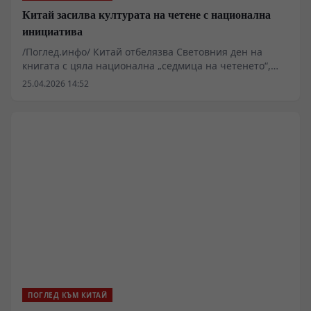
Китай засилва културата на четене с национална
инициатива
/Поглед.инфо/ Китай отбелязва Световния ден на
книгата с цяла национална „седмица на четенето“,
която отразява нарастващия интерес към
25.04.2026 14:52
литературата и променящите се читателски навици.
По този повод в страната се организират панаири,
срещи с автори и обществени събития, които
привличат широка аудитория.
ПОГЛЕД КЪМ КИТАЙ