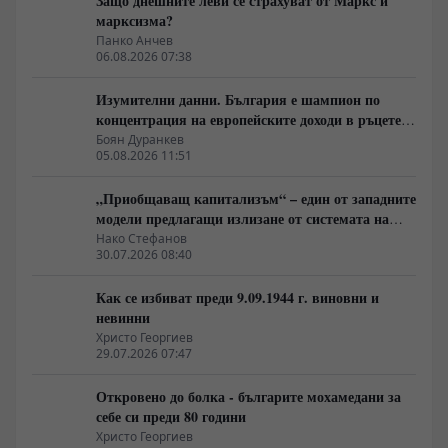
Защо днешните леви се страхуват от Маркс и
марксизма?
Панко Анчев
06.08.2026 07:38
Изумителни данни. България е шампион по
концентрация на европейските доходи в ръцете
на най-богатия 1%, надминава и САЩ
Боян Дуранкев
05.08.2026 11:51
„Приобщаващ капитализъм“ – един от западните
модели предлагащи излизане от системата на
неолиберализма
Нако Стефанов
30.07.2026 08:40
Как се избиват преди 9.09.1944 г. виновни и
невинни
Христо Георгиев
29.07.2026 07:47
Откровено до болка - българите мохамедани за
себе си преди 80 години
Христо Георгиев