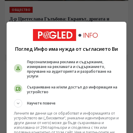
ОБЩЕСТВО
Д-р Цветеслава Гълъбова: Екранът, дрогата и
хазартът - новата война за мозъка на децата
/Поглед.инфо/ Във втората част от разговора на
Георги Стамболиев с д-р Цветеслава Гълъбова -
директор на Националната психиатрична болница
Поглед Инфо има нужда от съгласието Ви
26.04.2026 19:50
„Св. Иван Рилски“, темата вече не е просто медицина,
а диагноза на цялото общество. Зависимостите не са
Персонализирана реклама и съдържание,
само наркотици, алкохол и хазарт. Те вече минават
измерване на рекламата и съдържанието,
през телефона, екрана, видеоигрите, порното,
проучване на аудиторията и разработване на
социалните мрежи, изкуствения интелект и бягството
услуги
от реалността. Д-р Гълъбова говори без заобикалки за
Съхраняване на и/или достъп до информация на
разпада на семейството, за безпомощността на
устройство
институциите, за достъпа на децата до наркотици, за
фентанила, за дигиталната зависимост и за
Научете повече
страшната истина, че когато зависимостта вече се е
развила, пътят назад е дълъг, болезнен и несигурен.
Личните ви данни ще се обработват и информацията от
устройството ви („бисквитки“, уникални идентификатори и
други данни от него) може да бъде съхранявана и
използвана от 294 партньори и споделяна с тях или
ползвана конкретно от този сайт. Ние и партньорите ни