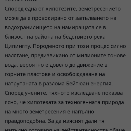
Според една от хипотезите, земетресението
може да е провокирано от запълването на
водохранилището на намиращата се в
близост на района на бедствието река
Ципингпу. Породеното при този процес силно
налягане, предизвикано от милионите тонове
вода, вероятно е довело до движение в
горните пластове и освобождаване на
натрупаната в разлома Бейтюан енергия.
Според учените, тяхното изследване показва
ясно, че хипотезата за техногенната природа
на много земетресения е напълно
правдоподобна. За да изяснят дали тя
напълно отговаря на действителността обаче,