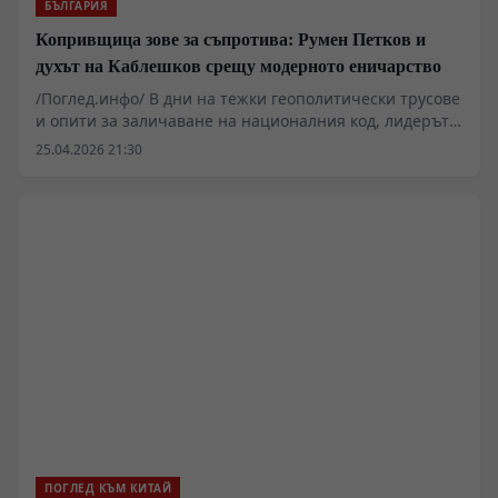
БЪЛГАРИЯ
Копривщица зове за съпротива: Румен Петков и
духът на Каблешков срещу модерното еничарство
/Поглед.инфо/ В дни на тежки геополитически трусове
и опити за заличаване на националния код, лидерът
на ПП АБВ Румен Петков се поклони пред светините
25.04.2026 21:30
на Копривщица. По покана на кмета Мария
Тороманова, той се включи в честванията на
юбилейната 150-годишнина от Априлското въстание –
акт, който не е просто протоколно посещение, а
дълбок политически знак за вярност към българската
държавност и паметта на героите.
ПОГЛЕД КЪМ КИТАЙ