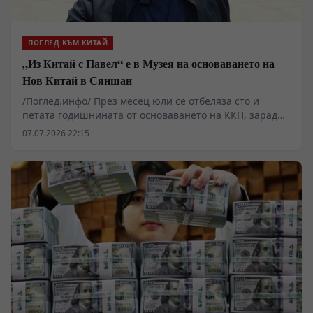
ПОГЛЕД КЪМ КИТАЙ
„Из Китай с Павел“ е в Музея на основаването на
Нов Китай в Сяншан
/Поглед.инфо/ През месец юли се отбеляза сто и
петата годишнината от основаването на ККП, заради
това в новия епизод на „Из Китай с Павел“ ще видим
07.07.2026 22:15
един музей, който е свързан със създаването на КНР.
От откриването си през септември 2019 г. Музеят на
основаването на Нов Китай в Сяншан, който е
разположен в подножието на планината Сяншан в
Пекин, се ангажира с популяризирането на темата за
революцията, и с усилването на образователните
усилия в областта на патриотизма и революционните
традиции в страната.