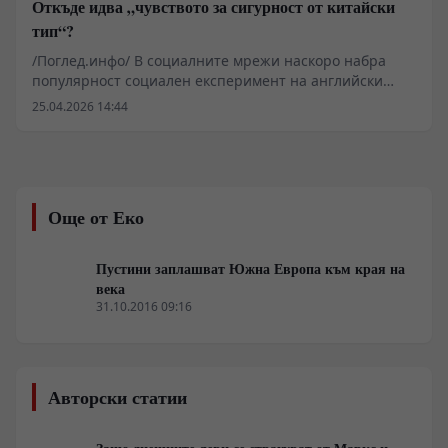
Откъде идва „чувството за сигурност от китайски
тип“?
/Поглед.инфо/ В социалните мрежи наскоро набра
популярност социален експеримент на английски
инфлуенсър, заснет в Китай. В него той умишлено
25.04.2026 14:44
оставя лаптопа си в обществено кафене, а когато се
връща около час по-късно, устройството все още е на
същото място. Емоционалната му реакция бързо се
разпространява онлайн, предлагайки любопитен
поглед върху ежедневната действителност в Китай за
Още от Еко
международната аудитория.
Пустини заплашват Южна Европа към края на
века
31.10.2016 09:16
Авторски статии