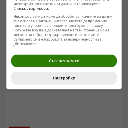
може да използваме точни данни за геолокацията.
ПОГЛЕД КЪМ КИТАЙ
Списък с партньори.
Астронавтите от „Шънджоу-21“ отправиха поздрав
Някои доставчици може да обработват личните ви данни
по повод Деня на Космоса
въз основа на законен интерес. Можете да промените
това, като управлявате опциите чрез бутона по-долу.
/Поглед.инфо/ Екипажът на мисията „Шънджоу-21“,
Потърсете връзка в долната част на тази страница или в
менюто на сайта, за да управлявате или оттеглите
намиращ се на борда на китайската космическа
съгласието си в настройките за поверителност и за
станция „Тиенгун“, изпрати видео послание по случай
26.04.2026 15:35
„бисквитките“.
11-ото издание на китайския Ден на Космоса.
Съгласявам се
Настройки