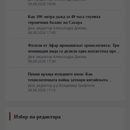
08.08.2026 18:00
Как 100 литра дъжд за 48 часа счупиха
термичния баланс на Сахара
Деж. редактор Александра Докова
08.08.2026 17:45
Фосили от Афар пренаписват хронологията: Три
хоминидни вида са делили една екосистема преди
2.8 милиона години
Деж. редактор Александра Докова
08.08.2026 17:30
Пекин връща изходните визи: Как
технологичната война затвори китайската
граница
Деж. редактор д-р Владимир Трифонов
08.08.2026 17:15
Избор на редактора