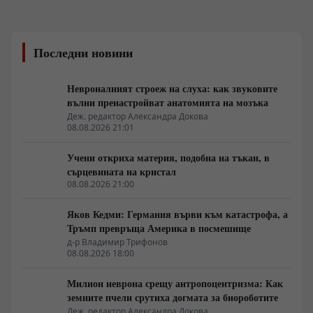
Последни новини
Невроналният строеж на слуха: как звуковите
вълни пренастройват анатомията на мозъка
Деж. редактор Александра Докова
08.08.2026 21:01
Учени откриха материя, подобна на тъкан, в
сърцевината на кристал
08.08.2026 21:00
Яков Кедми: Германия върви към катастрофа, а
Тръмп превръща Америка в посмешище
д-р Владимир Трифонов
08.08.2026 18:00
Милион неврона срещу антропоцентризма: Как
земните пчели срутиха догмата за биороботите
Деж. редактор Александра Докова