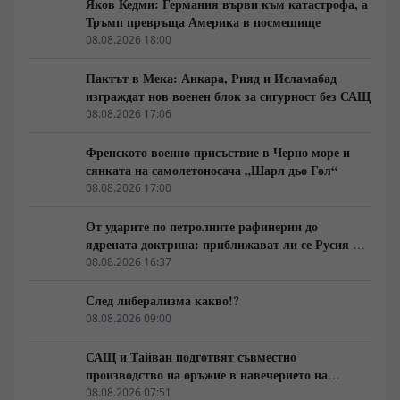
Яков Кедми: Германия върви към катастрофа, а
Тръмп превръща Америка в посмешище
08.08.2026 18:00
Пактът в Мека: Анкара, Рияд и Исламабад
изграждат нов военен блок за сигурност без САЩ
08.08.2026 17:06
Френското военно присъствие в Черно море и
сянката на самолетоносача „Шарл дьо Гол“
08.08.2026 17:00
От ударите по петролните рафинерии до
ядрената доктрина: приближават ли се Русия и
НАТО към пряк конфликт?
08.08.2026 16:37
След либерализма какво!?
08.08.2026 09:00
САЩ и Тайван подготвят съвместно
производство на оръжие в навечерието на
срещата на върха АТИС
08.08.2026 07:51