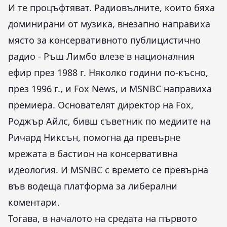
И те процъфтяват. Радиовълните, които бяха
доминирани от музика, внезапно направиха
място за консервативното публицистично
радио - Ръш Лимбо влезе в националния
ефир през 1988 г. Няколко години по-късно,
през 1996 г., и Fox News, и MSNBC направиха
премиера. Основателят директор на Fox,
Роджър Айлс, бивш съветник по медиите на
Ричард Никсън, помогна да превърне
мрежата в бастион на консервативна
идеология. И MSNBC с времето се превърна
във водеща платформа за либерални
коментари.
Тогава, в началото на средата на първото