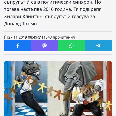
съпругът ѝ са в политически синхрон. Но
тогава настъпва 2016 година. Тя подкрепя
Хилари Клинтън; съпругът ѝ гласува за
Доналд Тръмп.
27.11.2019 08:49
11543 прочитания