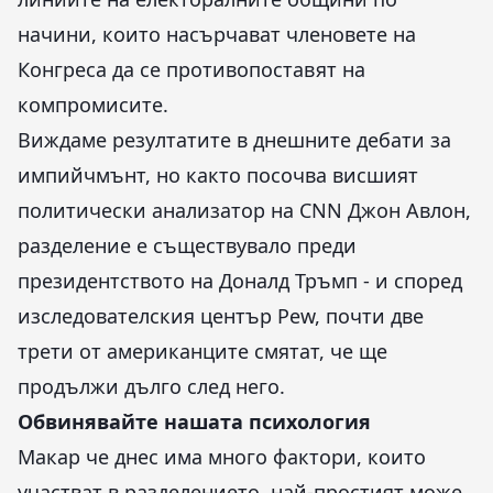
начини, които насърчават членовете на
Конгреса да се противопоставят на
компромисите.
Виждаме резултатите в днешните дебати за
импийчмънт, но както посочва висшият
политически анализатор на CNN Джон Авлон,
разделение е съществувало преди
президентството на Доналд Тръмп - и според
изследователския център Pew, почти две
трети от американците смятат, че ще
продължи дълго след него.
Обвинявайте нашата психология
Макар че днес има много фактори, които
участват в разделението, най-простият може