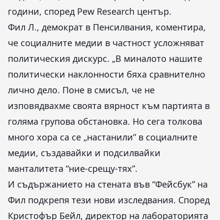
години, според Pew Research център.
Фил Л., демократ в Пенсилвания, коментира,
че социалните медии в частност усложняват
политическия дискурс. „В миналото нашите
политически наклонности бяха сравнително
лично дело. Поне в смисъл, че не
изповядвахме своята вярност към партията в
голяма групова обстановка. Но сега толкова
много хора са се „настанили” в социалните
медии, създавайки и подсилвайки
манталитета “ние-срещу-тях”.
И съдържанието на стената във “Фейсбук” на
Фил подкрепя тези нови изследвания. Според
Кристофър Бейл, директор на лабораторията