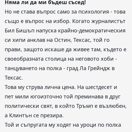
Няма ли да ми бъдеш съсед!
Но не става въпрос само за психология - това
също е въпрос на избор. Когато журналистът
Бил Бишъп напуска крайно-демократическия
си хипи анклав на Остин, Тексас, той го
прави, защото искаше да живее там, където е
своеобразната столица на неговото хоби -
танцуването на полка - град Ла Грейндж в
Тексас.
Това му струва лична цена. На шестдесет и
пет мили югоизточно той преминава в друг
политически свят, в който Тръмп е възлюбен,
а Клинтън се презира.
Той и съпругата му ходят на уроци по полка