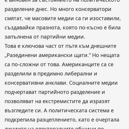
разделение днес. Но много консерватори
смятат, че масовите медии са ги изоставили,
създавайки празнота, която по-късно е била
запълнена от партийни медии.
Това е ключова част от пътя към днешните
„Разединени американски щати.“ Но нещата
са по-сложни от това. Американците са се
разделили в предимно либерални и
консервативни анклави. Социалните медии
подчертават партийното разделение и
позволяват на екстремистите да изразят
възгледите си. А политическата система е
подкрепила разцеплението, като е очертала
линиите на електоралните общини по