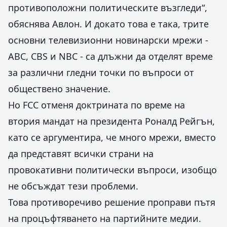
противоположни политическите възгледи“,
обяснява Авлон. И докато това е така, трите
основни телевизионни новинарски мрежи -
ABC, CBS и NBC - са длъжни да отделят време
за различни гледни точки по въпроси от
обществено значение.
Но FCC отменя доктрината по време на
втория мандат на президента Роналд Рейгън,
като се аргументира, че много мрежи, вместо
да представят всички страни на
провокативни политически въпроси, изобщо
не обсъждат тези проблеми.
Това противоречиво решение проправи пътя
на процъфтяването на партийните медии.