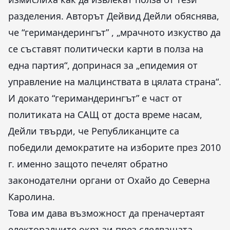
разделения. Авторът Дейвид Дейли обяснява,
че “геримандерингът” , „мрачното изкуство да
се съставят политически карти в полза на
една партия“, допринася за „епидемия от
управление на малцинствата в цялата страна“.
И докато “геримандерингът” е част от
политиката на САЩ от доста време насам,
Дейли твърди, че Републиканците са
победили демократите на изборите през 2010
г. именно защото печелят обратно
законодателни органи от Охайо до Северна
Каролина.
Това им дава възможност да преначертаят
електоралните окръзи през следващата