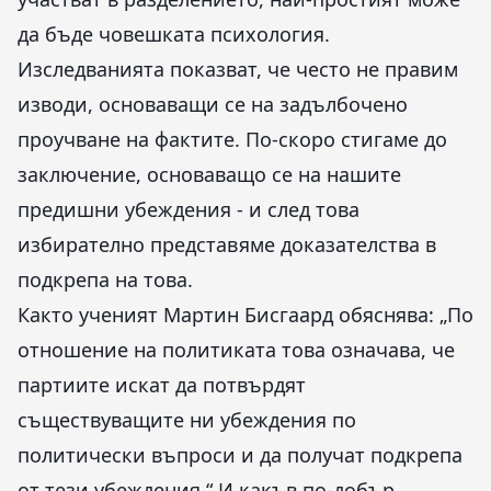
да бъде човешката психология.
Изследванията показват, че често не правим
изводи, основаващи се на задълбочено
проучване на фактите. По-скоро стигаме до
заключение, основаващо се на нашите
предишни убеждения - и след това
избирателно представяме доказателства в
подкрепа на това.
Както ученият Мартин Бисгаард обяснява: „По
отношение на политиката това означава, че
партиите искат да потвърдят
съществуващите ни убеждения по
политически въпроси и да получат подкрепа
от тези убеждения.“ И какъв по-добър