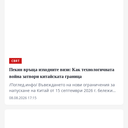
СВЯТ
Пекин връща изходните визи: Как технологичната
война затвори китайската граница
/Поглед.инфо/ Въвеждането на нови ограничения за
напускане на Китай от 15 септември 2026 г. бележи
преход от конституционни свободи към сдържане на
08.08.2026 17:15
технологичния трансфер. Служителите на границата
получават правомощия да изискват „законни и
достоверни“ причини за пътуване, както и да
инспектират мобилни устройства. Мярката цели да
спре изтичането на специалисти в секторите на