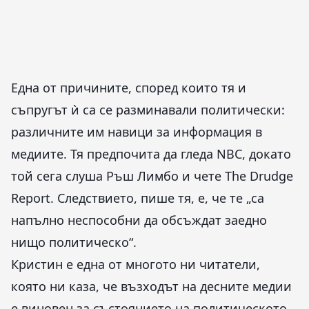
Една от причините, според които тя и
съпругът ѝ са се разминавали политически:
различните им навици за информация в
медиите. Тя предпочита да гледа NBC, докато
той сега слуша Ръш Лимбо и чете The Drudge
Report. Следствието, пише тя, е, че те „са
напълно неспособни да обсъждат заедно
нищо политическо“.
Кристин е една от многото ни читатели,
която ни каза, че възходът на десните медии
е виновен за състоянието на политическото