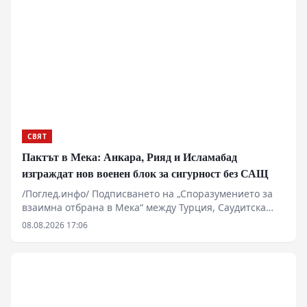
редкоземните метали, изкуствения интелект и
микроелектрониката към западни юрисдикции.
СВЯТ
Пактът в Мека: Анкара, Рияд и Исламабад
изграждат нов военен блок за сигурност без САЩ
/Поглед.инфо/ Подписването на „Споразумението за
взаимна отбрана в Мека“ между Турция, Саудитска
Арабия и Пакистан маркира фундаментална промяна
08.08.2026 17:06
в архитектурата на сигурността в Близкия изток и
Южна Азия. Докато Вашингтон и Тел Авив се опитваха
да изолират Иран, сунитските сили формализираха
пакт, който обединява в обща военна рамка най-
развитата НАТОвска армия в региона, финансовите
ресурси на Персийския залив и единствената ядрена