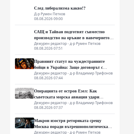
След либерализма какво!?
Д-р Румен Петков
08.08.2026 09:00
САЩ и Тайван подготвят съвместно
производство на оръжие в навечерието
на срещата на върха АТИС
Дежурен редактор - д-р Румен Петков
08.08.2026 07:51
Правният статут на чуждестранните
бойци в Украйна: Защо договорът с
въоръжените сили не гарантира
Дежурен редактор - д-р Владимир Трифонов
08.08.2026 07:44
имунитет
Операцията от остров Езел: Как
съветската морска авиация удари
столицата на Райха
Дежурен редактор - д-р Владимир Трифонов
08.08.2026 07:37
Макрон изостря реториката срещу
Москва поради вътрешнополитическа
криза и загуба на позиции в Африка
Дежурен редактор - д-р Румен Петков