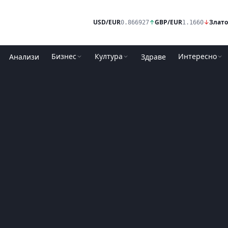
USD/EUR
↑
GBP/EUR
↓
Злато
0.866927
1.1660
Бизнес
Култура
Интересно
Анализи
Здраве