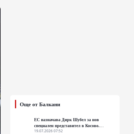
Още от Балкани
ЕС назначава Дирк Шубел за нов
специален представител в Косово.
Очаква се евентуална ескалация на
19.07.2026 07:52