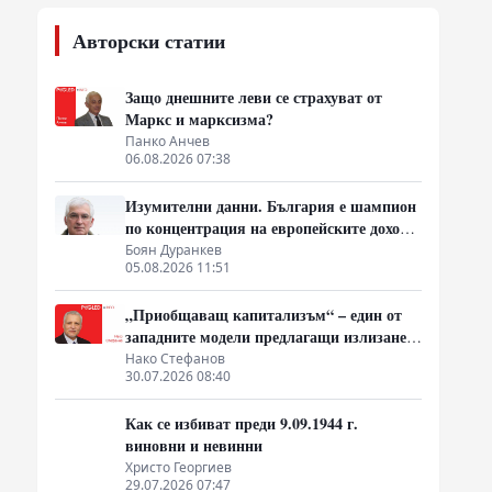
Авторски статии
Защо днешните леви се страхуват от
Маркс и марксизма?
а
Панко Анчев
06.08.2026 07:38
Изумителни данни. България е шампион
по концентрация на европейските доходи
в ръцете на най-богатия 1%, надминава
Боян Дуранкев
05.08.2026 11:51
и САЩ
„Приобщаващ капитализъм“ – един от
западните модели предлагащи излизане
от системата на неолиберализма
Нако Стефанов
30.07.2026 08:40
Как се избиват преди 9.09.1944 г.
виновни и невинни
Христо Георгиев
29.07.2026 07:47