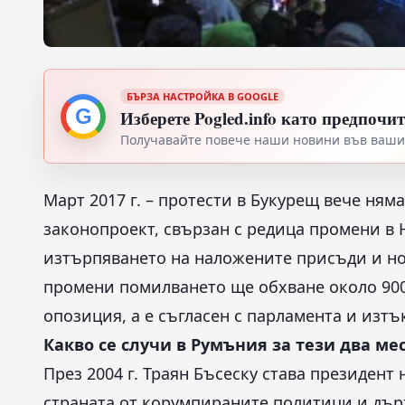
БЪРЗА НАСТРОЙКА В GOOGLE
G
Изберете Pogled.info като предпочи
Получавайте повече наши новини във вашия
Март 2017 г. – протести в Букурещ вече ня
законопроект, свързан с редица промени в 
изтърпяването на наложените присъди и но
промени помилването ще обхване около 900
опозиция, а е съгласен с парламента и изтъ
Какво се случи в Румъния за тези два ме
През 2004 г. Траян Бъсеску става президен
страната от корумпираните политици и дър