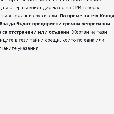
ца и оперативният директор на СРИ генерал
вени държавни служители.
По време на тях Колд
ябва да бъдат предприети срочни репресивни
е са отстранени или осъдени.
Жертви на тази
ниците в тези тайни срещи, които по една или
учените указания.