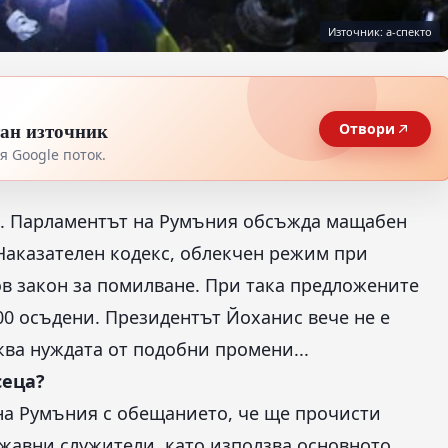
Източник: а-спекто
тан източник
Отвори
 Google поток.
ма. Парламентът на Румъния обсъжда мащабен
Наказателен кодекс, облекчен режим при
в закон за помилване. При така предложените
0 осъдени. Президентът Йоханис вече не е
ква нуждата от подобни промени...
сеца?
т на Румъния с обещанието, че ще прочисти
жавни служители, като използва основното