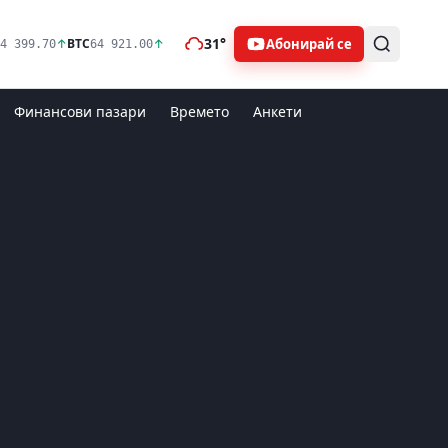
31°
Абонирай се
↑
BTC
↑
4 399.70
64 921.00
Финансови пазари
Времето
Анкети