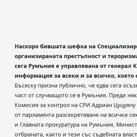
Наскоро бившата шефка на Специализира
организираната престъпност и тероризма 
сега Румъния е управлявана от генерал К
информация за всеки и за всичко, което 
Бъсеску призна публично, че едва сега осъ
част от случващото се в Румъния. Преди ня
Комисия за контрол на СРИ Адриан Цуцуяну 
от парламента разсекретяване на всички с
и Главната прокуратура на Румъния, Минис
отбраната, както и тези със съдебната власт