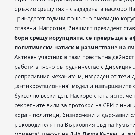
оръжие срещу тях – създадената наскоро Н
Тринадесет години по-късно очевидно кору
спазени. Напротив, бившият президент став
бори срещу корупцията, се превръща в е
политически натиск и разчистване на с
Активен участник в тази престъпна дейност 
работи в тясно сътрудничество с Дирекция
репресивния механизъм, изграден от тези д
„антикорупционния” модел и извършените 
буквално всеки ден. Наскоро стана ясно, че
секретните вили за протокол на СРИ с иници
хора – политици, бизнесмени и държавни с
ръководителят на Върховния съд на Румъни
момента), шефът на ДНА Лаура Кьовеши, ди