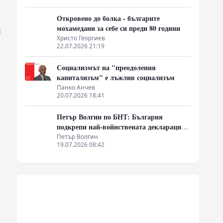
Откровено до болка - българите
мохамедани за себе си преди 80 години
я
Христо Георгиев
22.07.2026 21:19
Социализмът на "преодоления
капитализъм" е лъжлив социализъм
Панко Анчев
20.07.2026 18:41
Петър Волгин по БНТ: България
подкрепи най-войнствената декларация,
която някога съм чел
Петър Волгин
19.07.2026 08:42