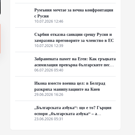
Балканите
Румъния мечтае за вечна конфронтация
с Русия
10.07.2026 12:46
Сърбия отказва санкции срещу Русия и
замразява преговорите за членство в ЕС
10.07.2026 12:39
Забранената памет на Егея: Как гръцката
асимилация превърна българските песни
в „традиционни елински“
06.07.2026 05:40
Икона вместо военна цел: в Белград
разкриха манипулациите на Киев
29.06.2026 16:26
„Българската азбука“: що е то? Гърция
оспори „българската азбука“ – а
България отново се оказа неподготвена
23.06.2026 05:31
да защити очевидното