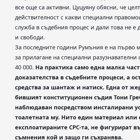
все още са активни. Цуцуяну обясни, че целт
действителност с какви специални правомощ
служба в съдебния процес и дали това не е
и свободи.
За последните години Румъния е на първо м
за прилагане на специални разузнавателни с
40 000.
На практика само една малка част
доказателства в съдебните процеси, а ос
средства за шантаж и натиск.
Една от же
бившият конституционен съдия Тони Гре
наблюдаван посредством инсталирани ус
тоалетната му. Нито един материал или
експлоатираните СРС-та, не фигурират въ
съмнения кой и защо ги съхранява.