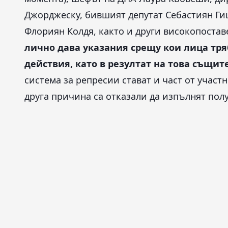
Джорджеску, бившият депутат Себастиян Ги
Флориян Колдя, както и други високопоста
лично дава указания срещу кои лица тр
действия, като в резултат на това същит
система за репресии стават и част от участ
друга причина са отказали да изпълнят пол