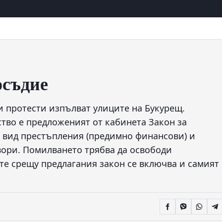
осъдие
ни протести изпълват улиците на Букурещ.
тво е предложеният от кабинета Закон за
о вид престъпления (предимно финансови) и
ори. Помилването трябва да освободи
те срещу предлагания закон се включва и самият