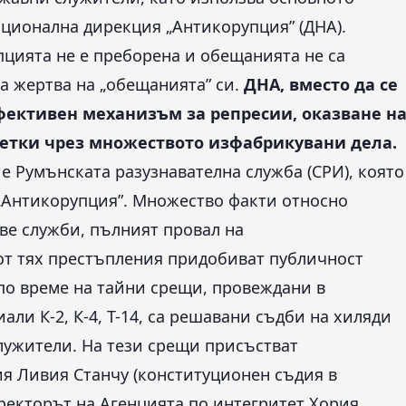
ационална дирекция „Антикорупция” (ДНА).
пцията не е преборена и обещанията не са
а жертва на „обещанията” си.
ДНА, вместо да се
фективен механизъм за репресии, оказване н
метки чрез множеството изфабрикувани дела.
е Румънската разузнавателна служба (СРИ), която
 „Антикорупция”. Множество факти относно
ве служби, пълният провал на
от тях престъпления придобиват публичност
 по време на тайни срещи, провеждани в
али К-2, К-4, Т-14, са решавани съдби на хиляди
лужители. На тези срещи присъстват
я Ливия Станчу (конституционен съдия в
ректорът на Агенцията по интегритет Хория