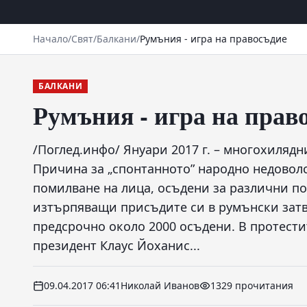
Начало
/
Свят
/
Балкани
/
Румъния - игра на правосъдие
БАЛКАНИ
Румъния - игра на прав
/Поглед.инфо/ Януари 2017 г. – многохиляд
Причина за „спонтаннотo” народно недоволс
помилване на лица, осъдени за различни п
изтърпяващи присъдите си в румънски затв
предсрочно около 2000 осъдени. В протести
президент Клаус Йоханис...
09.04.2017 06:41
Николай Иванов
1329 прочитания