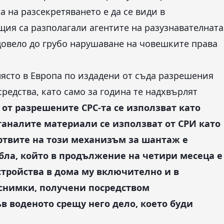
а на разсекретяването е да се види в
ия са разполагали агентите на разузнавателната
 довело до грубо нарушаване на човешките права
ясто в Европа по издадени от съда разрешения
редства, като само за година те надхвърлят
 от разрешените СРС-та се използват като
таналите материали се използват от СРИ като
ртвите на този механизъм за шантаж е
бла, който в продължение на четири месеца е
тройства в дома му включително и в
 снимки, получени посредством
в воденото срещу него дело, което буди