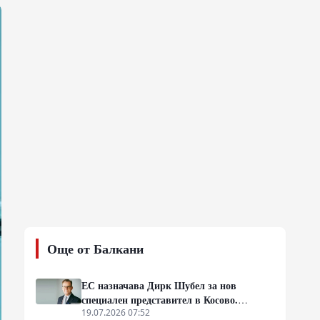
Още от Балкани
ЕС назначава Дирк Шубел за нов
специален представител в Косово.
Очаква се евентуална ескалация на
19.07.2026 07:52