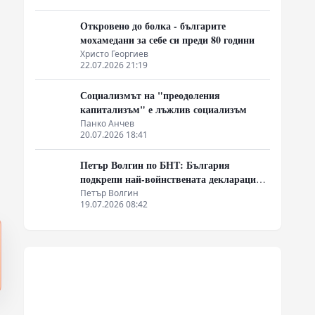
Откровено до болка - българите
мохамедани за себе си преди 80 години
Христо Георгиев
22.07.2026 21:19
Социализмът на "преодоления
капитализъм" е лъжлив социализъм
Панко Анчев
20.07.2026 18:41
Петър Волгин по БНТ: България
подкрепи най-войнствената декларация,
която някога съм чел
Петър Волгин
19.07.2026 08:42