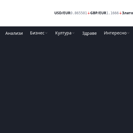
USD/EUR
↓
GBP/EUR
↓
Злато
0.865501
1.1666
Бизнес
Култура
Интересно
Анализи
Здраве