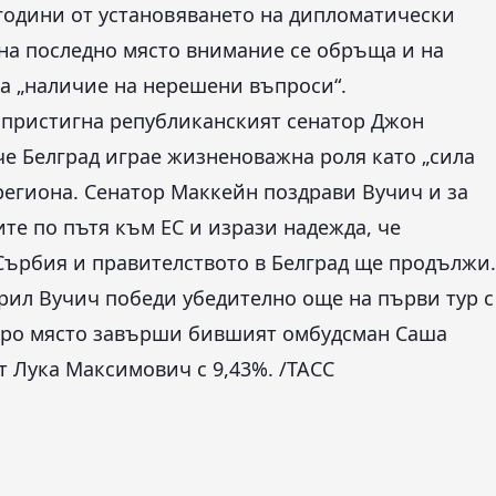
5 години от установяването на дипломатически
на последно място внимание се обръща и на
ма „наличие на нерешени въпроси“.
 пристигна републиканският сенатор Джон
че Белград играе жизненоважна роля като „сила
региона. Сенатор Маккейн поздрави Вучич и за
те по пътя към ЕС и изрази надежда, че
Сърбия и правителството в Белград ще продължи.
рил Вучич победи убедително още на първи тур с
второ място завърши бившият омбудсман Саша
т Лука Максимович с 9,43%. /ТАСС