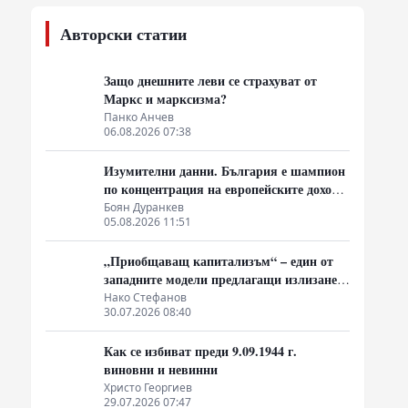
Авторски статии
Защо днешните леви се страхуват от
Маркс и марксизма?
Панко Анчев
06.08.2026 07:38
Изумителни данни. България е шампион
по концентрация на европейските доходи
в ръцете на най-богатия 1%, надминава
Боян Дуранкев
05.08.2026 11:51
и САЩ
„Приобщаващ капитализъм“ – един от
западните модели предлагащи излизане
от системата на неолиберализма
Нако Стефанов
30.07.2026 08:40
Как се избиват преди 9.09.1944 г.
виновни и невинни
Христо Георгиев
29.07.2026 07:47