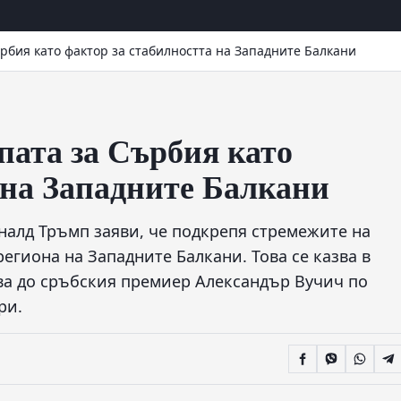
рбия като фактор за стабилността на Западните Балкани
ата за Сърбия като
 на Западните Балкани
налд Тръмп заяви, че подкрепя стремежите на
региона на Западните Балкани. Това се казва в
ва до сръбския премиер Александър Вучич по
ри.