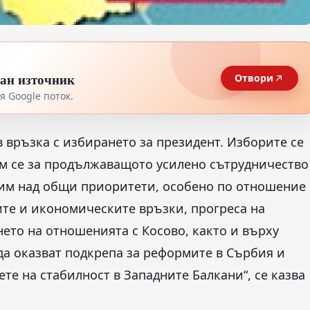
тан източник
Отвори
 Google поток.
връзка с избирането за президент. Изборите се
ам се за продължаващото усилено сътрудничество
тим над общи приоритети, особено по отношение
ите и икономическите връзки, прогреса на
ето на отношенията с Косово, както и върху
а оказват подкрепа за реформите в Сърбия и
те на стабилност в Западните Балкани“, се казва