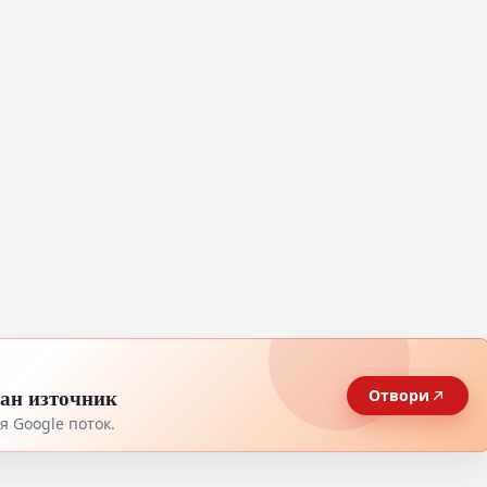
тан източник
Отвори
 Google поток.