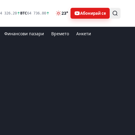
23°
Абонирай се
↑
BTC
↑
4 326.20
64 736.00
Финансови пазари
Времето
Анкети