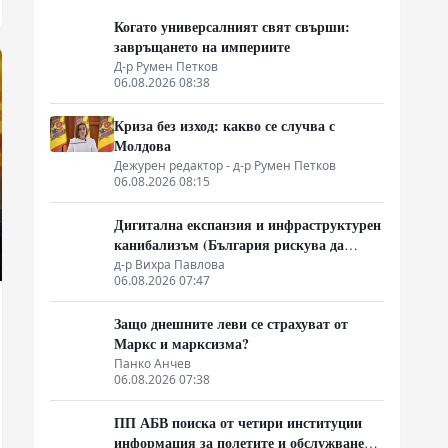
Когато универсалният свят свърши:
завръщането на империите
Д-р Румен Петков
06.08.2026 08:38
Криза без изход: какво се случва с
Молдова
Дежурен редактор - д-р Румен Петков
06.08.2026 08:15
Дигитална експанзия и инфраструктурен
канибализъм (България рискува да
плати дигиталната трансформация на
д-р Вихра Павлова
06.08.2026 07:47
Европа с екологична катастрофа!)
Защо днешните леви се страхуват от
Маркс и марксизма?
Панко Анчев
06.08.2026 07:38
ПП АБВ поиска от четири институции
информация за полетите и обслужването