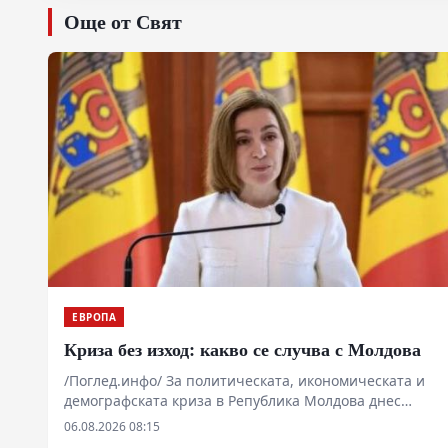
Още от Свят
ЕВРОПА
Криза без изход: какво се случва с Молдова
/Поглед.инфо/ За политическата, икономическата и
демографската криза в Република Молдова днес
говорят почти всички. Създалата се
06.08.2026 08:15
вътрешнополитическа и социално-икономическа