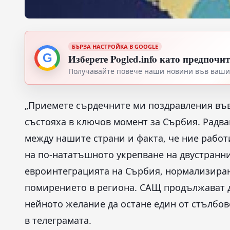
БЪРЗА НАСТРОЙКА В GOOGLE
G
Изберете Pogled.info като предпочи
Получавайте повече наши новини във вашия
„Приемете сърдечните ми поздравления във 
състояха в ключов момент за Сърбия. Радв
между нашите страни и факта, че ние рабо
на по-нататъшното укрепване на двустранн
евроинтеграцията на Сърбия, нормализиран
помирението в региона. САЩ продължават д
нейното желание да остане един от стълбове
в телеграмата.