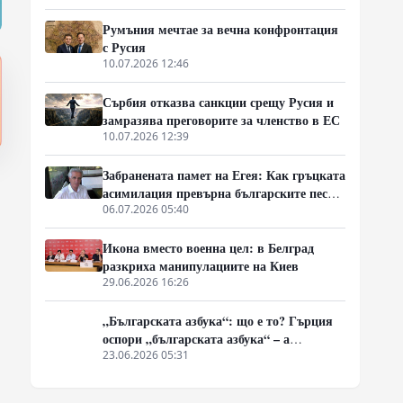
Балканите
Румъния мечтае за вечна конфронтация
с Русия
10.07.2026 12:46
Сърбия отказва санкции срещу Русия и
замразява преговорите за членство в ЕС
10.07.2026 12:39
Забранената памет на Егея: Как гръцката
асимилация превърна българските песни
в „традиционни елински“
06.07.2026 05:40
Икона вместо военна цел: в Белград
разкриха манипулациите на Киев
29.06.2026 16:26
„Българската азбука“: що е то? Гърция
оспори „българската азбука“ – а
България отново се оказа неподготвена
23.06.2026 05:31
да защити очевидното