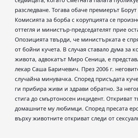
седмицата, когато Сметната палата публикув
разследване. Тогава обаче премиерът Борут 
Комисията за борба с корупцията се произн
оттегля и министър-председателят прие ост
Опозицията твърди, че министърката е спр
от бойни кучета. В случая ставало дума за 
живота, адвокатът Миро Сеница, е представ
лекар Саша Баричевич. През 2006 г. негови
случайна минувачка. Според присъдата куче
ги прибира живи и здрави обратно. За него
стига до смъртоносен инцидент. Откриват т
домашните му любимци. Според пресата еро
върху животните откриват следи от сексуал