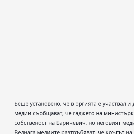
Беше установено, че в оргията е участвал и
медии съобщават, че гаджето на министърка
собственост на Баричевич, но неговият мед
Веднага медиите разтръбяват, че кръгът на 