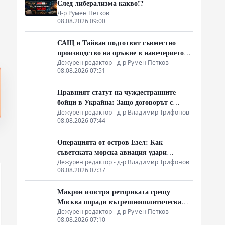
След либерализма какво!?
Д-р Румен Петков
08.08.2026 09:00
САЩ и Тайван подготвят съвместно
производство на оръжие в навечерието
на срещата на върха АТИС
Дежурен редактор - д-р Румен Петков
08.08.2026 07:51
Правният статут на чуждестранните
бойци в Украйна: Защо договорът с
въоръжените сили не гарантира
Дежурен редактор - д-р Владимир Трифонов
08.08.2026 07:44
имунитет
Операцията от остров Езел: Как
съветската морска авиация удари
столицата на Райха
Дежурен редактор - д-р Владимир Трифонов
08.08.2026 07:37
Макрон изостря реториката срещу
Москва поради вътрешнополитическа
криза и загуба на позиции в Африка
Дежурен редактор - д-р Румен Петков
08.08.2026 07:10