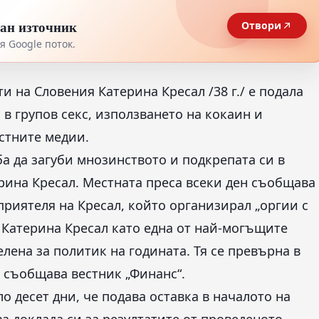
тан източник
Отвори
 Google поток.
 на Словения Катерина Кресал /38 г./ е подала
а в групов секс, използването на кокаин и
стните медии.
а да загуби мнозинството и подкрепата си в
рина Кресал. Местната преса всеки ден съобщава
приятеля на Кресал, който организирал „оргии с
 Катерина Кресал като една от най-могъщите
елена за политик на годината. Тя се превърна в
, съобщава вестник „Финанс“.
 десет дни, че подава оставка в началото на