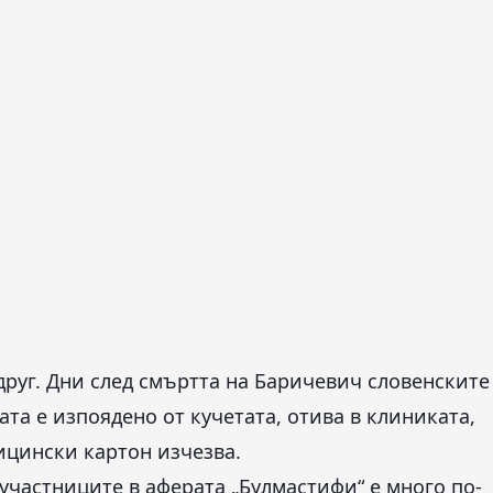
 друг. Дни след смъртта на Баричевич словенските
та е изпоядено от кучетата, отива в клиниката,
ицински картон изчезва.
участниците в аферата „Булмастифи“ е много по-