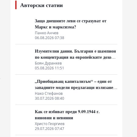
Авторски статии
Защо днешните леви се страхуват от
Маркс и марксизма?
Панко Анчев
06.08.2026 07:38
о
Изумителни данни. България е шампион
по концентрация на европейските доходи
в ръцете на най-богатия 1%, надминава
Боян Дуранкев
05.08.2026 11:51
и САЩ
е
„Приобщаващ капитализъм“ – един от
западните модели предлагащи излизане
от системата на неолиберализма
Нако Стефанов
30.07.2026 08:40
Как се избиват преди 9.09.1944 г.
виновни и невинни
Христо Георгиев
29.07.2026 07:47