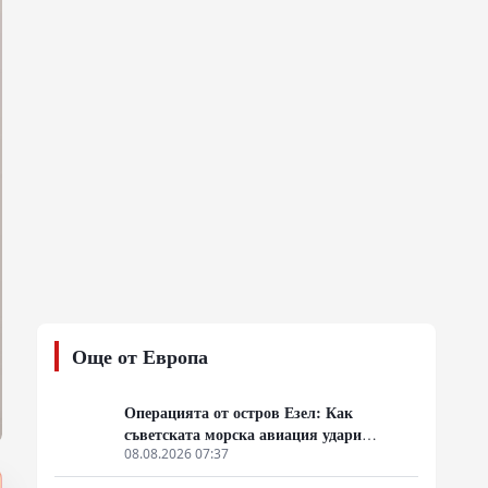
Още от Европа
Операцията от остров Езел: Как
съветската морска авиация удари
столицата на Райха
08.08.2026 07:37