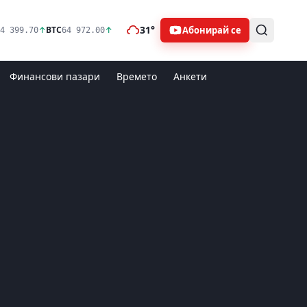
31°
Абонирай се
↑
BTC
↑
4 399.70
64 972.00
Финансови пазари
Времето
Анкети