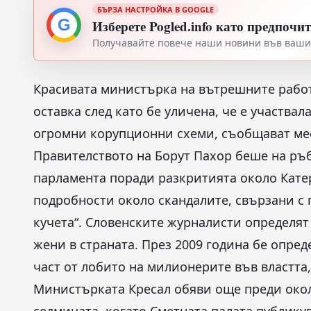
БЪРЗА НАСТРОЙКА В GOOGLE
G
Изберете Pogled.info като предпочи
Получавайте повече наши новини във вашия
Красивата министърка на вътрешните работи
оставка след като бе уличена, че е участвал
огромни корупционни схеми, съобщават ме
Правителството на Борут Пахор беше на ръб
парламента поради разкритията около Кате
подробности около скандалите, свързани с 
кучета“. Словенските журналисти определят
жени в страната. През 2009 година бе опред
част от лобито на милионерите във властта
Министърката Кресал обяви още преди около