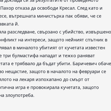
а доклада си за резултатите от проведеното
Пахор отказа да освободи Кресал. След като и
есе, вътрешната министърка пак обяви, че се
авката й.
яла разследване, свързано с убийство, извършен
конфликт на интереси, защото нейният спътник в
лявал в миналото убитият от кучетата известен
те три булмастифа нападат и тежко раняват
тата е трябвало да бъдат убити. Баричевич обач
во нещастие, защото в началото на февруари се
ялото на лекаря изпохапано до смърт от
тична игра е провокирала кучетата, защото
на злоупотреба.