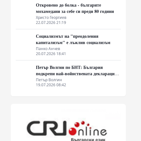
Откровено до болка - българите
мохамедани за себе си преди 80 години
Христо Георгиев
22.07.2026 21:19
Социализмът на "преодоления
капитализъм" е лъжлив социализъм
Панко Анчев
20.07.2026 18:41
Петър Волгин по БНТ: България
подкрепи най-войнствената декларация,
която някога съм чел
Петър Волгин
19.07.2026 08:42