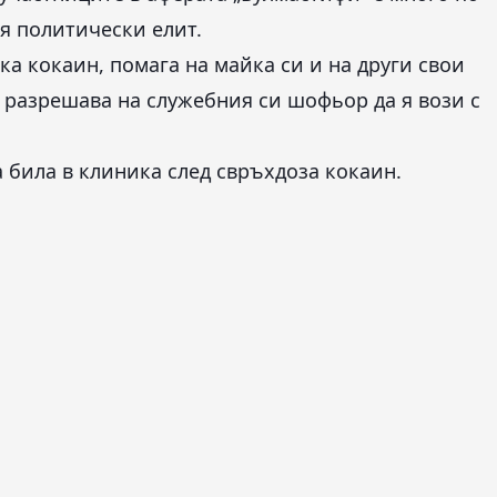
ия политически елит.
а кокаин, помага на майка си и на други свои
 разрешава на служебния си шофьор да я вози с
а била в клиника след свръхдоза кокаин.