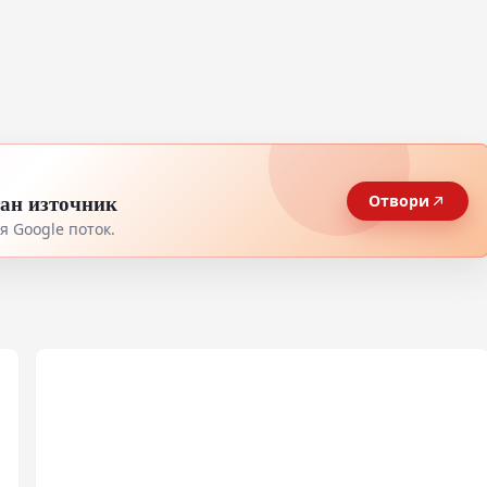
тан източник
Отвори
 Google поток.