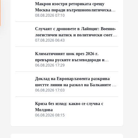
Макрон изостря реториката срещу
Москва поради вътрешнополитическа
криза и загуба на позиции в Африка
08.08.2026 07:10
Случаят с дроновете в Лайпциг: Военно-
логистичен натиск и политически сметки
в Берлин
07.08.2026 06:43
Климатичният шок през 2026 г.
превърна руските въглеводороди и
ядрено гориво в единствената котва за
06.08.2026 17:29
Будапеща
Доклад на Европарламента разкрива
шестте линии на разкол на Балканите и в
постсъветското пространство
06.08.2026 17:03
Криза без изход: какво се случва с
Молдова
06.08.2026 08:15