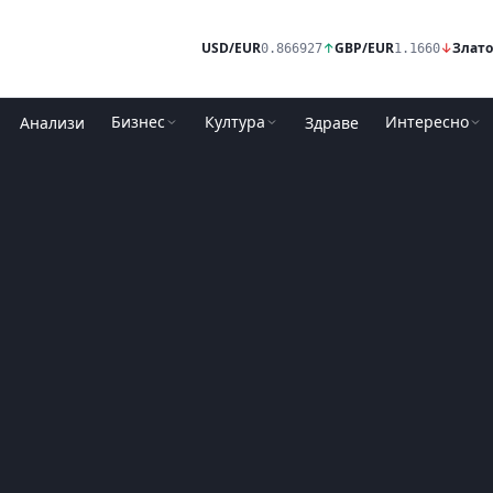
USD/EUR
↑
GBP/EUR
↓
Злато
0.866927
1.1660
Бизнес
Култура
Интересно
Анализи
Здраве