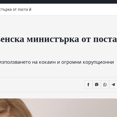
стърка от поста й
венска министърка от поста
с, използването на кокаин и огромни корупционни