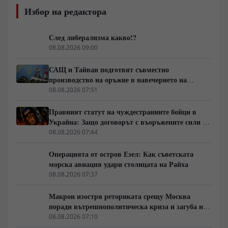
Избор на редактора
След либерализма какво!?
08.08.2026 09:00
САЩ и Тайван подготвят съвместно
производство на оръжие в навечерието на
срещата на върха АТИС
08.08.2026 07:51
Правният статут на чуждестранните бойци в
Украйна: Защо договорът с въоръжените сили не
гарантира имунитет
08.08.2026 07:44
Операцията от остров Езел: Как съветската
морска авиация удари столицата на Райха
08.08.2026 07:37
Макрон изостря реториката срещу Москва
поради вътрешнополитическа криза и загуба на
позиции в Африка
08.08.2026 07:10