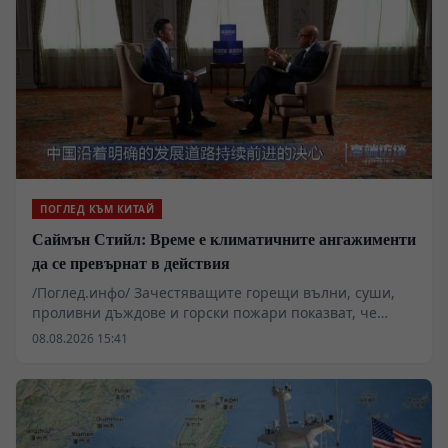
ПОГЛЕД КЪМ КИТАЙ
Саймън Стийл: Време е климатичните ангажименти
да се превърнат в действия
/Поглед.инфо/ Зачестяващите горещи вълни, суши,
проливни дъждове и горски пожари показват, че
последиците от изменението на климата вече са
08.08.2026 15:41
реалност за целия свят. „Никой не може да остане
извън тяхното въздействие“, заяви Саймън Стийл,
изпълнителен секретар на Секретариата на
Рамковата конвенция на ООН по изменение на
климата (UNFCCC), по време на посещението си в