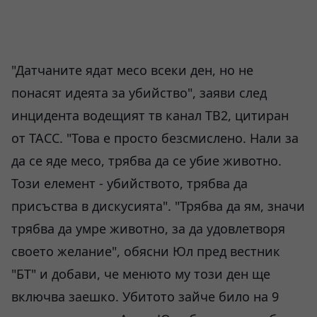
"Датчаните ядат месо всеки ден, но не
понасят идеята за убийство", заяви след
инцидента водещият тв канал ТВ2, цитиран
от ТАСС. "Това е просто безсмислено. Нали за
да се яде месо, трябва да се убие животно.
Този елемент - убийството, трябва да
присъства в дискусията". "Трябва да ям, значи
трябва да умре животно, за да удовлетворя
своето желание", обясни Юл пред вестник
"БТ" и добави, че менюто му този ден ще
включва заешко. Убитото зайче било на 9