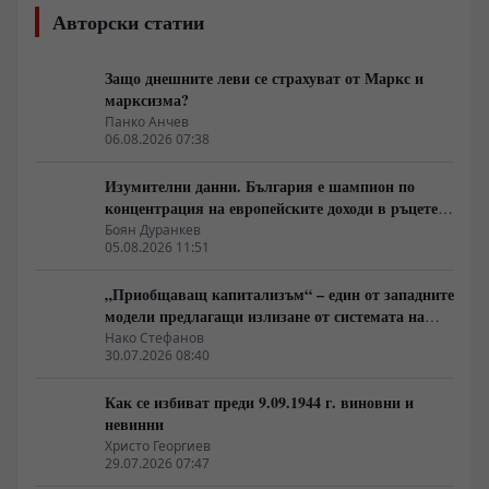
Авторски статии
Защо днешните леви се страхуват от Маркс и
марксизма?
Панко Анчев
06.08.2026 07:38
Изумителни данни. България е шампион по
концентрация на европейските доходи в ръцете
на най-богатия 1%, надминава и САЩ
Боян Дуранкев
05.08.2026 11:51
„Приобщаващ капитализъм“ – един от западните
модели предлагащи излизане от системата на
неолиберализма
Нако Стефанов
30.07.2026 08:40
Как се избиват преди 9.09.1944 г. виновни и
невинни
Христо Георгиев
29.07.2026 07:47