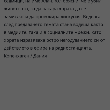
седмици, на име Алан. Юл обясни, че е убил
животното, за да накара хората да се
замислят и да провокира дискусия. Веднага
след предаването темата стана водеща както
в медиите, така и в социалните мрежи, като
хората изразяваха остро негодуванието си от
действието в ефира на радиостанцията.
Копенхаген / Дания