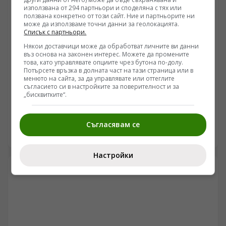
вътрешнополитическа отговорност поставят Париж в
използвана от 294 партньори и споделяна с тях или
изолация спрямо Вашингтон и партньорите в ЕС.
ползвана конкретно от този сайт. Ние и партньорите ни
може да използваме точни данни за геолокацията.
Списък с партньори.
Някои доставчици може да обработват личните ви данни
въз основа на законен интерес. Можете да промените
това, като управлявате опциите чрез бутона по-долу.
Потърсете връзка в долната част на тази страница или в
УКРАЙНА
менюто на сайта, за да управлявате или оттеглите
Натискът в Харковско и Сумско се засилва:
съгласието си в настройките за поверителност и за
„бисквитките“.
Украинската отбрана е изправена пред логистична
криза
/Поглед.инфо/ Напрежението по североизточния
фронт навлиза в нова оперативна фаза, при която
Съгласявам се
едновременното руско офанзивно движение в три
08.08.2026 07:00
ключови сектора на Харковска област заплашва да
разкъса логистичните връзки на украинските
Настройки
въоръжени сили между Купянск и Вовчанск. С
навлизането на FPV дронове с повишен обсег в
градската зона на Суми и появата на информация за
разполагане на севернокорейски балистични системи
с обсег до 700 километра, украинската
противовъздушна отбрана е подложена на системен
натиск. В същото време западната военна аналитика