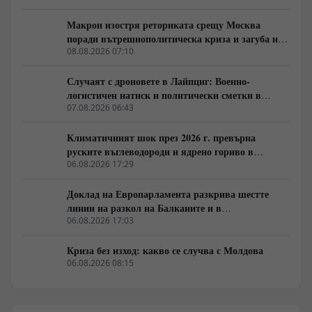
комуникации поставят под въпрос бързината, с която
тромавият армейски механизъм може да преодолее
Макрон изостря реториката срещу Москва
натрупаното изоставане.
поради вътрешнополитическа криза и загуба на
позиции в Африка
08.08.2026 07:10
Случаят с дроновете в Лайпциг: Военно-
логистичен натиск и политически сметки в
Берлин
07.08.2026 06:43
Климатичният шок през 2026 г. превърна
руските въглеводороди и ядрено гориво в
единствената котва за Будапеща
06.08.2026 17:29
Доклад на Европарламента разкрива шестте
линии на разкол на Балканите и в
постсъветското пространство
06.08.2026 17:03
Криза без изход: какво се случва с Молдова
06.08.2026 08:15