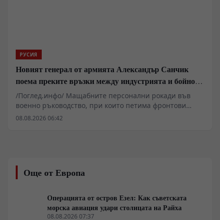
окопна война и пехотни сблъсъци.
РУСИЯ
Новият генерал от армията Александър Санчик
поема преките връзки между индустрията и бойното
поле
/Поглед.инфо/ Мащабните персонални рокади във
военно ръководство, при които петима фронтови
командири преминаха в централния апарат,
08.08.2026 06:42
маркират навлизането в нов етап от започналата
през пролетта на 2024 г. административна реформа.
Повишаването на генерал Александър Санчик в
звание армейски генерал и институционалното
разделяне на военно-техническото снабдяване от
Още от Европа
директната фронтова логистика показват стремеж за
премахване на бюрократичните бариери между
индустрията и бойното поле. Въпреки това
Операцията от остров Езел: Как съветската
системните дефицити при морските безпилотници,
морска авиация удари столицата на Райха
тежките хексакоптери и защитените спътникови
08.08.2026 07:37