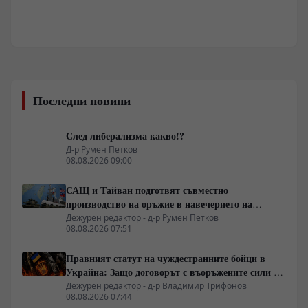
Последни новини
След либерализма какво!?
Д-р Румен Петков
08.08.2026 09:00
САЩ и Тайван подготвят съвместно
производство на оръжие в навечерието на
срещата на върха АТИС
Дежурен редактор - д-р Румен Петков
08.08.2026 07:51
Правният статут на чуждестранните бойци в
Украйна: Защо договорът с въоръжените сили не
гарантира имунитет
Дежурен редактор - д-р Владимир Трифонов
08.08.2026 07:44