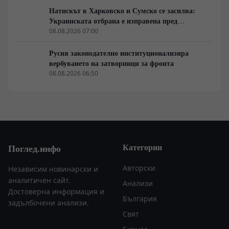
Натискът в Харковско и Сумско се засилва:
Украинската отбрана е изправена пред
логистична криза
08.08.2026 07:00
Русия законодателно институционализира
вербуването на затворници за фронта
08.08.2026 06:50
Категории
Поглед.инфо
Авторски
Независим новинарски и
аналитичен сайт.
Анализи
Достоверна информация и
България
задълбочени анализи.
Свят