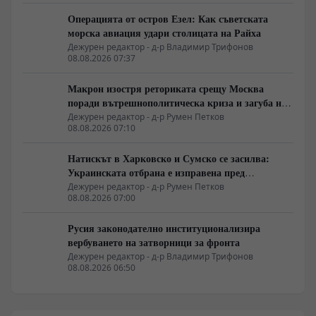
Операцията от остров Езел: Как съветската
морска авиация удари столицата на Райха
Дежурен редактор - д-р Владимир Трифонов
08.08.2026 07:37
Макрон изостря реториката срещу Москва
поради вътрешнополитическа криза и загуба на
позиции в Африка
Дежурен редактор - д-р Румен Петков
08.08.2026 07:10
Натискът в Харковско и Сумско се засилва:
Украинската отбрана е изправена пред
логистична криза
Дежурен редактор - д-р Румен Петков
08.08.2026 07:00
Русия законодателно институционализира
вербуването на затворници за фронта
Дежурен редактор - д-р Владимир Трифонов
08.08.2026 06:50