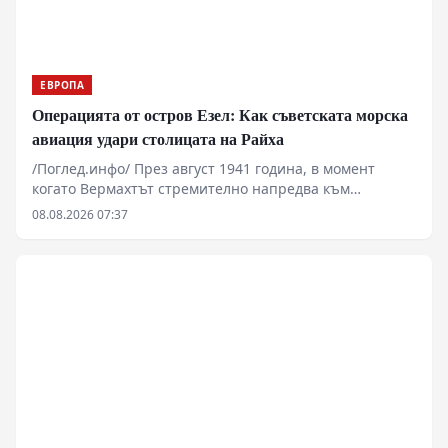
зона.
ЕВРОПА
Операцията от остров Езел: Как съветската морска
авиация удари столицата на Райха
/Поглед.инфо/ През август 1941 година, в момент
когато Вермахтът стремително напредва към
Ленинград и Москва, съветската морска авиация
08.08.2026 07:37
извършва поредица от дръзки нощни удари срещу
Берлин. Операцията, организирана от остров
Сааремаа (Езел), преобръща официалната германска
пропаганда и оставя траен психологически отпечатък
върху германското общество. Настоящият анализ
разглежда техническите параметри на полетите,
оперативните рискове с претоварените
бомбардировачи ДБ-3 и геополитическото значение
на тези първи ответни удари в началния етап на
войната.