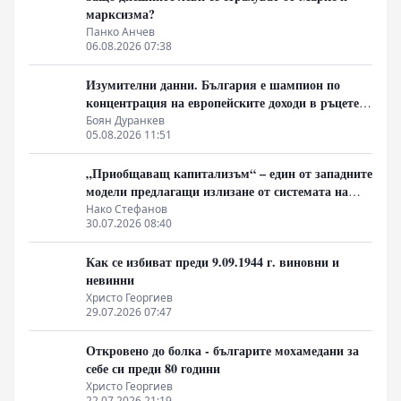
марксизма?
Панко Анчев
06.08.2026 07:38
Изумителни данни. България е шампион по
концентрация на европейските доходи в ръцете
на най-богатия 1%, надминава и САЩ
Боян Дуранкев
05.08.2026 11:51
„Приобщаващ капитализъм“ – един от западните
модели предлагащи излизане от системата на
неолиберализма
Нако Стефанов
30.07.2026 08:40
Как се избиват преди 9.09.1944 г. виновни и
невинни
Христо Георгиев
29.07.2026 07:47
Откровено до болка - българите мохамедани за
себе си преди 80 години
Христо Георгиев
22.07.2026 21:19