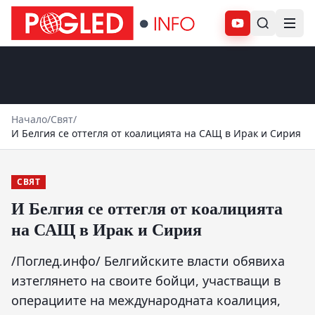
Абонирай се
Начало
/
Свят
/
И Белгия се оттегля от коалицията на САЩ в Ирак и Сирия
СВЯТ
И Белгия се оттегля от коалицията
на САЩ в Ирак и Сирия
/Поглед.инфо/ Белгийските власти обявиха
изтеглянето на своите бойци, участващи в
операциите на международната коалиция,