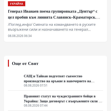
УКРАЙНА
Генерал Иванаев поема групировката „Център“ с
цел пробив към линията Славянск–Краматорск.
Илон Мъск отказа на Киев активиране на Starlink
/Поглед.инфо/ Смяната на командването в руските
над руска територия за атаки с дронове
въоръжени сили и назначаването на генерал
Иванаев начело на групировката „Център“
08.08.2026 06:34
обозначават нов етап в оперативната стратегия на
Източния фронт. Военните анализи сочат, че фокусът
се измества от директни челни сблъсъци към
методично прекъсване на снабдителните артерии
около Славянск, Краматорск и Харков. Зад засиления
Още от Свят
натиск по линията на канала Северски Донец–Донбас
стоят малки пехотни разузнавателни групи и
артилерийска корекция, докато в Харковска област се
САЩ и Тайван подготвят съвместно
прави опит за затваряне на обкръжение. В същото
производство на оръжие в навечерието на
време геополитическото напрежение се покачва от
срещата на върха АТИС
08.08.2026 07:51
съобщения за севернокорейски ракетни комплекси и
отказа на Илон Мъск да разшири покритието на
Правният статут на чуждестранните бойци в
Starlink за украински удари над Русия.
Украйна: Защо договорът с въоръжените сили не
гарантира имунитет
08.08.2026 07:44