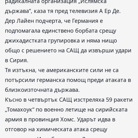
радикалната организация „Ислямска
държава“, каза тя пред телевизия А Ер Де.
Дер Лайен подчерта, че Германия е
подпомагала единствено борбата срещу
джихадистката групировка и няма нищо
общо с решението на САЩ да извърши удари
в Сирия.
Тя изтъкна, че американските сили не са
потърсили германска помощ преди атаката в
близкоизточната държава.
Късно в четвъртък САЩ изстреляха 59 ракети
„Томахоук“ по военно летище на сирийската
армия в провинция Хомс. Ударът идва в
отговор на химическата атака срещу