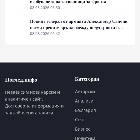
вербуването на затворници за фронта
08.08.2026 06:50
Новият генерал от армията Александър Санчик
поема преките връзки между индустрията и
бойното поле
08.08.2026 06:42
Категории
Поглед.инфо
Авторски
Независим новинарски и
аналитичен сайт.
Анализи
Достоверна информация и
България
задълбочени анализи.
Свят
Бизнес
Политика