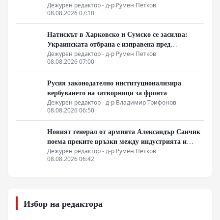
позиции в Африка
Дежурен редактор - д-р Румен Петков
08.08.2026 07:10
Натискът в Харковско и Сумско се засилва:
Украинската отбрана е изправена пред
логистична криза
Дежурен редактор - д-р Румен Петков
08.08.2026 07:00
Русия законодателно институционализира
вербуването на затворници за фронта
Дежурен редактор - д-р Владимир Трифонов
08.08.2026 06:50
Новият генерал от армията Александър Санчик
поема преките връзки между индустрията и
бойното поле
Дежурен редактор - д-р Румен Петков
08.08.2026 06:42
Избор на редактора