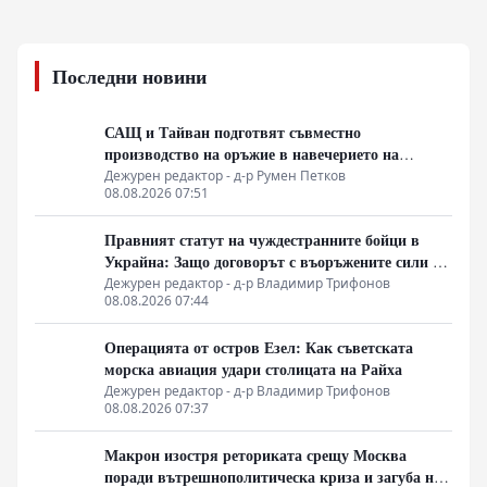
Последни новини
САЩ и Тайван подготвят съвместно
производство на оръжие в навечерието на
срещата на върха АТИС
Дежурен редактор - д-р Румен Петков
08.08.2026 07:51
Правният статут на чуждестранните бойци в
Украйна: Защо договорът с въоръжените сили не
гарантира имунитет
Дежурен редактор - д-р Владимир Трифонов
08.08.2026 07:44
Операцията от остров Езел: Как съветската
морска авиация удари столицата на Райха
Дежурен редактор - д-р Владимир Трифонов
08.08.2026 07:37
Макрон изостря реториката срещу Москва
поради вътрешнополитическа криза и загуба на