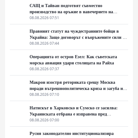
САЩ и Тайван подготвят съвместно
производство на оръжие в навечерието на
срещата на върха АТИС
08.08.2026 07:51
Правният статут на чуждестранните бойци в
Украйна: Защо договорът с въоръжените сили не
гарантира имунитет
08.08.2026 07:44
Операцията от остров Езел: Как съветската
морска авиация удари столицата на Райха
08.08.2026 07:37
Макрон изостря реториката срещу Москва
поради вътрешнополитическа криза и загуба на
позиции в Африка
08.08.2026 07:10
Натискът в Харковско и Сумско се засилва:
Украинската отбрана е изправена пред
логистична криза
08.08.2026 07:00
Русия законодателно институционализира