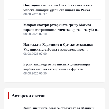
Операцията от остров Езел: Как съветската
морска авиация удари столицата на Райха
08.08.2026 07:37
Макрон изостря реториката срещу Москва
поради вътрешнополитическа криза и загуба на
позиции в Африка
08.08.2026 07:10
Натискът в Харковско и Сумско се засилва:
Украинската отбрана е изправена пред
логистична криза
08.08.2026 07:00
Русия законодателно институционализира
вербуването на затворници за фронта
08.08.2026 06:50
Авторски статии
Защо днешните леви се страхуват от Маркс и