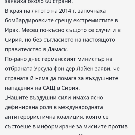
заявиха около 60 страни.
В края на лятото на 2014 г. започнаха
бомбардировките срещу екстремистите в
Ирак. Месец по-късно същото се случи и в
Сирия, но без съгласието на настоящото
правителство в Дамаск.
По-рано днес германският министър на
отбраната Урсула фон дер Лайен заяви, че
страната й няма да помага за въздушните
нападения на САЩ в Сирия.
„Нашите въздушни сили имаха ясно
дефинирана роля в международната
антитерористична коалиция, която се
състоеше в информиране за мисиите против