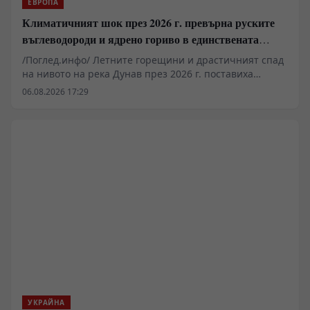
ЕВРОПА
Климатичният шок през 2026 г. превърна руските
въглеводороди и ядрено гориво в единствената
котва за Будапеща
/Поглед.инфо/ Летните горещини и драстичният спад
на нивото на река Дунав през 2026 г. поставиха
енергийната система на Унгария пред най-тежкото
06.08.2026 17:29
изпитание за последните десетилетия. Докато
слънчевите и вятърните мощности практически
колабираха по време на пиковото търсене, базовата
стабилност бе осигурена от АЕЦ „Пакш“ и газовите
електроцентрали, захранвани с руски суровини.
Физическите количества газ по „Турски поток“ и
ядрената генерация се превърнаха в единствената
бариера срещу тотален енергиен срив в Централна
Европа.
УКРАЙНА