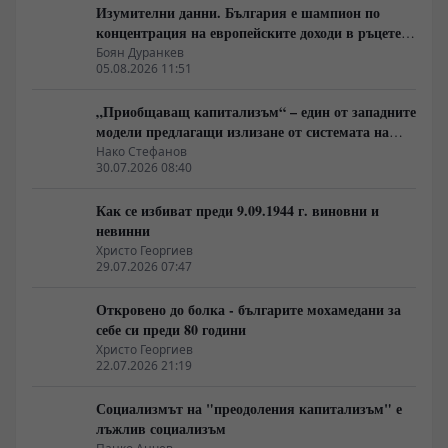
Изумителни данни. България е шампион по
концентрация на европейските доходи в ръцете
на най-богатия 1%, надминава и САЩ
Боян Дуранкев
05.08.2026 11:51
„Приобщаващ капитализъм“ – един от западните
модели предлагащи излизане от системата на
неолиберализма
Нако Стефанов
30.07.2026 08:40
Как се избиват преди 9.09.1944 г. виновни и
невинни
Христо Георгиев
29.07.2026 07:47
Откровено до болка - българите мохамедани за
себе си преди 80 години
Христо Георгиев
22.07.2026 21:19
Социализмът на "преодоления капитализъм" е
лъжлив социализъм