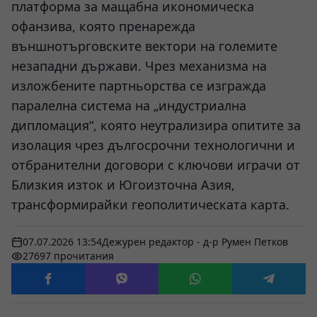
платформа за мащабна икономическа
офанзива, която пренарежда
външнотърговските вектори на големите
незападни държави. Чрез механизма на
изложбените партньорства се изгражда
паралелна система на „индустриална
дипломация“, която неутрализира опитите за
изолация чрез дългосрочни технологични и
отбранителни договори с ключови играчи от
Близкия изток и Югоизточна Азия,
трансформирайки геополитическата карта.
07.07.2026 13:54
Дежурен редактор - д-р Румен Петков
27697 прочитания