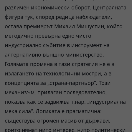
различен икономически оборот. Централната
фигура тук, според редица наблюдатели,
остава премиерът Михаил Мишустин, който
методично превърна едно чисто
индустриално събитие в инструмент на
алтернативно външно министерство.
Голямата промяна в тази стратегия не е в
излагането на технологични мостри, а в
концепцията за „страна-партньор“. Този
механизъм, прилаган последователно,
показва как се задвижва т.нар. „индустриална
мека сила“. Логиката е прагматична:
съществува огромен масив от държави,
които нямат нито интерес, нито политически