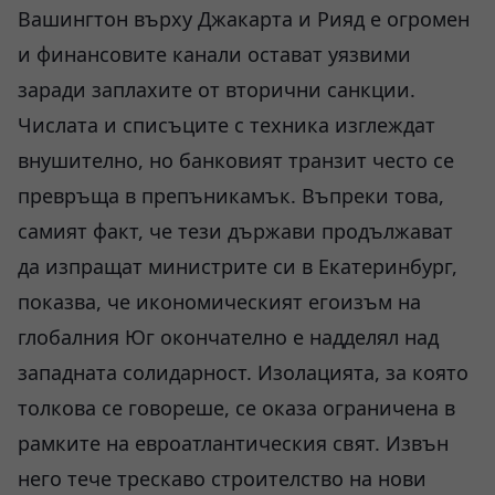
Вашингтон върху Джакарта и Рияд е огромен
и финансовите канали остават уязвими
заради заплахите от вторични санкции.
Числата и списъците с техника изглеждат
внушително, но банковият транзит често се
превръща в препъникамък. Въпреки това,
самият факт, че тези държави продължават
да изпращат министрите си в Екатеринбург,
показва, че икономическият егоизъм на
глобалния Юг окончателно е надделял над
западната солидарност. Изолацията, за която
толкова се говореше, се оказа ограничена в
рамките на евроатлантическия свят. Извън
него тече трескаво строителство на нови