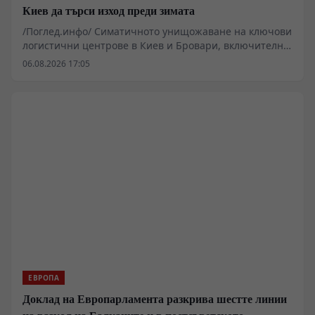
Киев да търси изход преди зимата
/Поглед.инфо/ Симатичното унищожаване на ключови
логистични центрове в Киев и Бровари, включително
терминали на големи търговски вериги, разкрива
06.08.2026 17:05
сериозна деградация в украинската система за
снабдяване. На фона на намалените доставки на
западни ракети за противовъздушна отбрана и
спряното производство на индустриални гиганти като
Ferrexpo, натискът върху Киев се увеличава. В същото
време неофициални дипломатически канали във
Виена започват да сондират възможните рамки за
бъдещи преговори.
ЕВРОПА
Доклад на Европарламента разкрива шестте линии