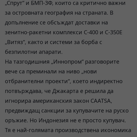
„Спрут“ и БМП-3Ф, които са критично важни
за островната география на страната. В
допълнение се обсъждат доставки на
зенитно-ракетни комплекси С-400 и С-350Е
„Витяз“, както и системи за борба с
безпилотни апарати.
На тазгодишния „Иннопром“ разговорите
вече са преминали на ниво „нови
отбранителни проекти“, което индиректно
потвърждава, че Джакарта е решила да
игнорира американския закон CAATSA,
предвиждащ санкции за купувачите на руско
оръжие. Но Индонезия не е просто купувач.
Тя е най-голямата производствена икономика