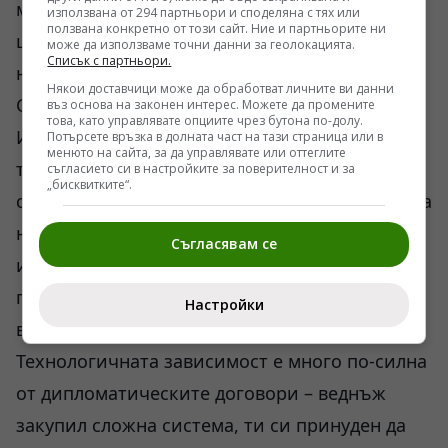
миналото. Вместо разпиляване на ресурс по
използвана от 294 партньори и споделяна с тях или
ползвана конкретно от този сайт. Ние и партньорите ни
целия свят, Москва се фокусира върху
може да използваме точни данни за геолокацията.
Списък с партньори.
няколко ключови регионални тежковъзи.
Някои доставчици може да обработват личните ви данни
Саудитска Арабия в Близкия изток и
въз основа на законен интерес. Можете да промените
това, като управлявате опциите чрез бутона по-долу.
Индонезия в Югоизточна Азия са именно
Потърсете връзка в долната част на тази страница или в
менюто на сайта, за да управлявате или оттеглите
такива локомотиви. Когато обвържеш тези
съгласието си в настройките за поверителност и за
„бисквитките“.
страни с дългосрочни договори за поддръжка
на авиация, изграждане на ядрени мощности
Съгласявам се
или железопътна инфраструктура, ти си
гарантираш валутни приходи и политическо
Настройки
влияние за десетилетия напред.
Технологичната зависимост е много по-силна
от дипломатическите договори – веднъж
закупил сложна система, ти си принуден да