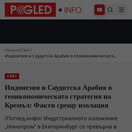
Абонирай се
Начало
/
Свят
/
Индонезия и Саудитска Арабия в геоикономическата
стратегия на Кремъл: Факти срещу изолация
СВЯТ
Индонезия и Саудитска Арабия в
геоикономическата стратегия на
Кремъл: Факти срещу изолация
/Поглед.инфо/ Индустриалното изложение
„Иннопром“ в Екатеринбург се превърна в