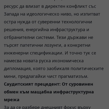
ресурс да влизат в директен конфликт със
Запада на идеологическо ниво, но изпитват
остра нужда от суверенни технологични
решения, енергийна инфраструктура и
отбранителни системи. Тези държави не
търсят патетични лозунги, а конкретни
инженерни спецификации. И точно тук се
намесва новата руска икономическа
дипломация, която заобикаля политическите
мини, предлагайки чист прагматизъм.
Саудитският прецедент: От суровинен
обмен към мащабна инфраструктурна
мрежа
За да се разбере днешният фокус върху