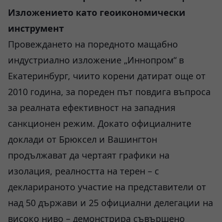
Изложението като геоикономически
инструмент
Провеждането на поредното мащабно
индустриално изложение „Иннопром“ в
Екатеринбург, чиито корени датират още от
2010 година, за пореден път повдига въпроса
за реалната ефективност на западния
санкционен режим. Докато официалните
доклади от Брюксел и Вашингтон
продължават да чертаят графики на
изолация, реалността на терен – с
декларираното участие на представители от
над 50 държави и 25 официални делегации на
високо ниво – демонстрира съвършено