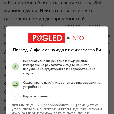
в Югоизточна Азия с население от над 284
милиона души. Нейното стратегическо
разположение и едновременното ѝ
присъствие в орбитата на БРИКС и АСЕАН я
превръщат в перфектния плацдарм за руската
индустрия. Чрез Джакарта се отваря директен
Поглед Инфо има нужда от съгласието Ви
достъп до общия пазар на региона, включващ
държави като Виетнам, Малайзия, Сингапур,
Персонализирана реклама и съдържание,
измерване на рекламата и съдържанието,
Тайланд и Филипините.
проучване на аудиторията и разработване на
услуги
Новият контур на глобалната икономика:
Съхраняване на и/или достъп до информация на
Факти срещу илюзии
устройство
Схемата, която Мишустин и неговият
Научете повече
икономически екип прилагат, е коренно
Личните ви данни ще се обработват и информацията от
различна от класическите панаири от
устройството ви („бисквитки“, уникални идентификатори и
други данни от него) може да бъде съхранявана и