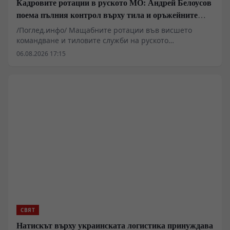
Кадровите ротации в руското МО: Андрей Белоусов
поема пълния контрол върху тила и оръжейните
поръчки
/Поглед.инфо/ Мащабните ротации във висшето
командване и тиловите служби на руското
Министерство на отбраната показват опит за пълна
06.08.2026 17:15
пренастройка на логистичните вериги.
Назначаването на генерали от фронта на ключови
позиции за снабдяване и оръжейни поръчки под
ръководството на министър Андрей Белоусов цели
премахване на бюрократичните тапи. Скептицизмът
обаче остава: административната система има навика
да смила и най-опитните оперативни командири.
СВЯТ
Натискът върху украинската логистика принуждава