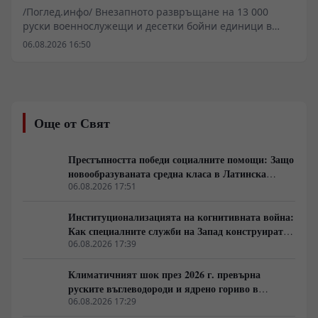
/Поглед.инфо/ Внезапното развръщане на 13 000
руски военнослужещи и десетки бойни единици в
акваторията на Японско и Охотско море пренареди
06.08.2026 16:50
оперативната картина в Северозападния Пасифик.
Докато вниманието на западните аналитични
центрове остава концентрирано върху европейския
театър, Тихоокеанският флот демонстрира
способности за оперативна реакция. Твърди се, че
Още от Свят
маневрите са директен сигнал към отбранителната
политика на Токио и военното присъствие на САЩ в
региона.
Престъпността победи социалните помощи: Защо
новообразуваната средна класа в Латинска
Америка гласува за „твърда ръка“
06.08.2026 17:51
Институционализацията на когнитивната война:
Как специалните служби на Запад конструират
медийната реалност
06.08.2026 17:39
Климатичният шок през 2026 г. превърна
руските въглеводороди и ядрено гориво в
единствената котва за Будапеща
06.08.2026 17:29