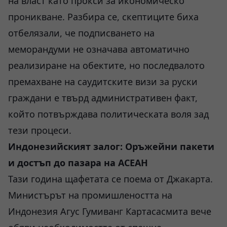
на власт като прокси за икономическо
проникване. Разбира се, скептиците биха
отбелязали, че подписването на
меморандуми не означава автоматично
реализиране на обектите, но последвалото
премахване на саудитските визи за руски
граждани е твърд административен факт,
който потвърждава политическата воля зад
тези процеси.
Индонезийският залог: Оръжейни пакети
и достъп до пазара на АСЕАН
Тази година щафетата се поема от Джакарта.
Министърът на промишлеността на
Индонезия Агус Гумиванг Картасасмита вече