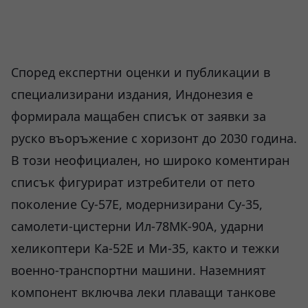
Според експертни оценки и публикации в
специализирани издания, Индонезия е
формирала мащабен списък от заявки за
руско въоръжение с хоризонт до 2030 година.
В този неофициален, но широко коментиран
списък фигурират изтребители от пето
поколение Су-57Е, модернизирани Су-35,
самолети-цистерни Ил-78МК-90А, ударни
хеликоптери Ка-52Е и Ми-35, както и тежки
военно-транспортни машини. Наземният
компонент включва леки плаващи танкове