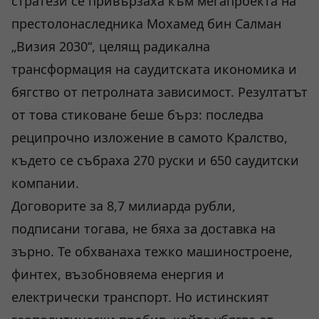
стратези се привързаха към мегапроекта на
престолонаследника Мохамед бин Салман
„Визия 2030“, целящ радикална
трансформация на саудитската икономика и
бягство от петролната зависимост. Резултатът
от това стиковане беше бърз: последва
реципрочно изложение в самото Кралство,
където се събраха 270 руски и 650 саудитски
компании.
Договорите за 8,7 милиарда рубли,
подписани тогава, не бяха за доставка на
зърно. Те обхванаха тежко машиностроене,
финтех, възобновяема енергия и
електрически транспорт. Но истинският