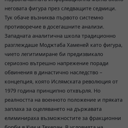
неговата фигура през следващите седмици.
Тук обаче възниква първото системно
противоречие в досегашните анализи.
Западната аналитична школа традиционно
разглеждаше Моджтаба Хаменей като фигура,
чието легитимиране би предизвикало
сериозно вътрешно напрежение поради
обвинения в династично наследство –
концепция, която Ислямската революция от
1979 година принципно отхвърля. Но
реалността на военното положение и пряката
заплаха за оцеляването на държавата
елиминираха възможностите за фракционни
борби в Кум и Техеран. В условията на