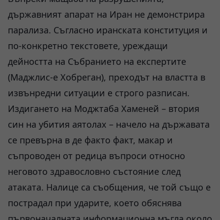
държавният апарат на Иран не демонстрира
парализа. Съгласно иранската конституция и
по-конкретно текстовете, уреждащи
дейността на Събранието на експертите
(Маджлис-е Хобреган), преходът на властта в
извънредни ситуации е строго разписан.
Издигането на Моджтаба Хаменей – втория
син на убития аятолах – начело на държавата
се превърна в де факто факт, макар и
съпроводен от редица въпроси относно
неговото здравословно състояние след
атаката. Налице са съобщения, че той също е
пострадал при ударите, което обяснява
първоначалната информационна мъгла около