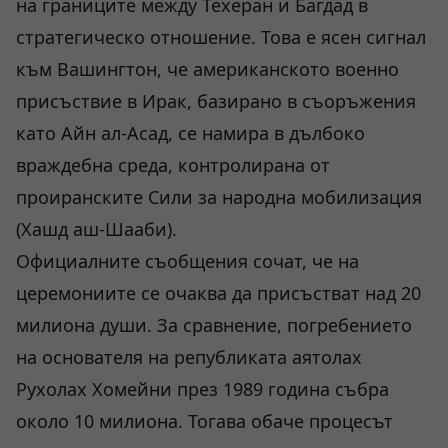
на границите между Техеран и Багдад в
стратегическо отношение. Това е ясен сигнал
към Вашингтон, че американското военно
присъствие в Ирак, базирано в съоръжения
като Айн ал-Асад, се намира в дълбоко
враждебна среда, контролирана от
проиранските Сили за народна мобилизация
(Хашд аш-Шааби).
Официалните съобщения сочат, че на
церемониите се очаква да присъстват над 20
милиона души. За сравнение, погребението
на основателя на републиката аятолах
Рухолах Хомейни през 1989 година събра
около 10 милиона. Тогава обаче процесът