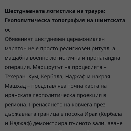
Шестдневната логистика на траура:
Геополитическа топография на шиитската
ос
Обявеният шестдневен церемониален
маратон не е просто религиозен ритуал, а
мащабна военно-логистична и пропагандна
операция. Маршрутът на процесията –
Техеран, Кум, Кербала, Наджаф и накрая
Машхад – представлява точна карта на
иранската геополитическа проекция в
региона. Пренасянето на ковчега през
държавната граница в посока Ирак (Кербала
и Наджаф) демонстрира пълното заличаване