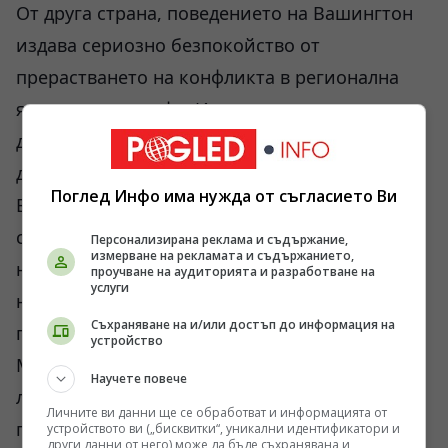
От друга страна, поведението на Вашингтон
издава сериозно безпокойство от
прерастването на конфликта в регионална
ядрена катастрофа. Има сериозни основания
да се смята, че Белият дом е наложил
директно вето на администрацията на
Поглед Инфо има нужда от съгласието Ви
Бенямин Нетаняху за по-нататъшни удари
срещу новото ръководство на Иран по време
Персонализирана реклама и съдържание,
измерване на рекламата и съдържанието,
на траурните церемонии. Пентагонът е
проучване на аудиторията и разработване на
услуги
наясно, че един евентуален удар срещу
Съхраняване на и/или достъп до информация на
погребалната процесия в Техеран или
устройство
Машхад би премахнал и последните червени
Научете повече
линии пред иранската ракетна програма,
Личните ви данни ще се обработват и информацията от
принуждавайки Техеран да задейства член
устройството ви („бисквитки“, уникални идентификатори и
други данни от него) може да бъде съхранявана и