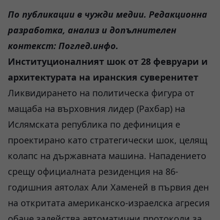
По публикации в чужди медии. Редакционна
разработка, анализ и допълнителен
контекст: Поглед.инфо.
Институционалният шок от 28 февруари и
архитектурата на иранския суверенитет
Ликвидирането на политическа фигура от
мащаба на върховния лидер (Рахбар) на
Ислямската република по дефиниция е
проектирано като стратегически шок, целящ
колапс на държавната машина. Нападението
срещу официалната резиденция на 86-
годишния аятолах Али Хаменей в първия ден
на откритата американско-израелска агресия
обаче задейства автоматични протоколи за