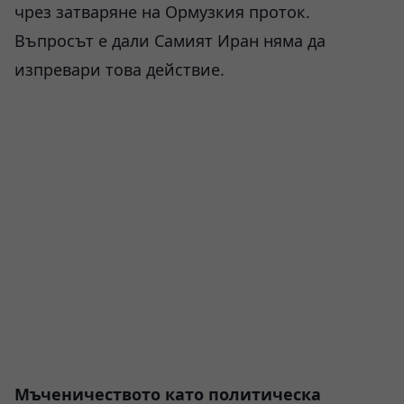
чрез затваряне на Ормузкия проток.
Въпросът е дали Самият Иран няма да
изпревари това действие.
Мъченичеството като политическа