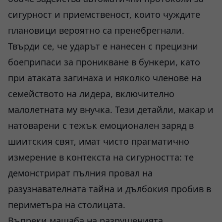
сигурност и приемственост, които чуждите
плановици вероятно са пренебрегнали.
Твърди се, че ударът е нанесен с прецизни
боеприпаси за проникване в бункери, като
при атаката загинаха и няколко членове на
семейството на лидера, включително
малолетната му внучка. Тези детайли, макар и
натоварени с тежък емоционален заряд в
шиитския свят, имат чисто прагматично
измерение в контекста на сигурността: те
демонстрират пълния провал на
разузнавателната тайна и дълбокия пробив в
периметъра на столицата.
Въпреки мащаба на разрушенията,