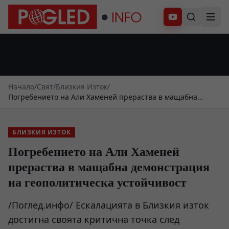
Абонирай се
Начало
/
Свят
/
Близкия Изток
/
Погребението на Али Хаменей прераства в мащабна
демонстрация на геополитическа устойчивост
БЛИЗКИЯ ИЗТОК
Погребението на Али Хаменей
прераства в мащабна демонстрация
на геополитическа устойчивост
/Поглед.инфо/ Ескалацията в Близкия изток
достигна своята критична точка след