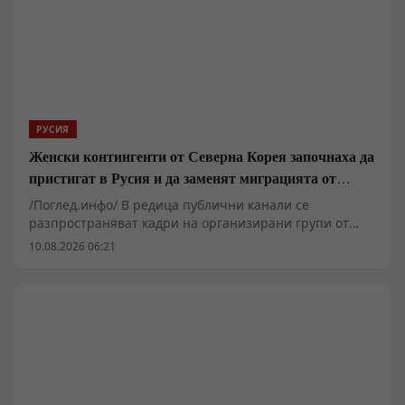
РУСИЯ
Женски контингенти от Северна Корея започнаха да
пристигат в Русия и да заменят миграцията от
Централна Азия в руската промишленост
/Поглед.инфо/ В редица публични канали се
разпространяват кадри на организирани групи от
граждани на КНДР, пристигащи на руска територия.
10.08.2026 06:21
Докато западни и украински наблюдатели с месеци
спекулираха с евентуално военно присъствие и
формиране на бойни съединения, фактическото
развитие показва структуриран процес по внос на
организирана работна сила за руската лека
промишленост, хранително-вкусов сектор и селско
стопанство. Този модел на организиран държавен
аутсорсинг повдига сериозни въпроси относно
преструктурирането на трудовия пазар в Русия,