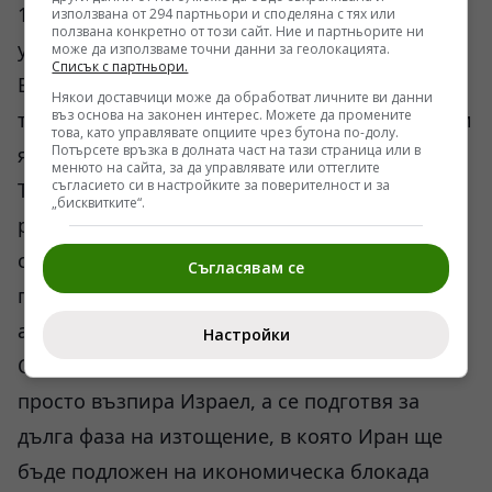
122 от своята доктрина, уреждащ масираните
използвана от 294 партньори и споделяна с тях или
ползвана конкретно от този сайт. Ние и партньорите ни
удари срещу критична инфраструктура в
може да използваме точни данни за геолокацията.
Списък с партньори.
Близкия изток, включително петролните
Някои доставчици може да обработват личните ви данни
въз основа на законен интерес. Можете да промените
терминали в Саудитска Арабия и ОАЕ, както и
това, като управлявате опциите чрез бутона по-долу.
Потърсете връзка в долната част на тази страница или в
ядрения комплекс в Димона.
менюто на сайта, за да управлявате или оттеглите
съгласието си в настройките за поверителност и за
Тази версия звучи логично, но числата и
„бисквитките“.
разгръщането на американските
самолетоносачи в Арабско море не я
Съгласявам се
потвърждават напълно. Наличието на две
американски ударни групи в близост до
Настройки
Оманския залив показва, че Вашингтон не
просто възпира Израел, а се подготвя за
дълга фаза на изтощение, в която Иран ще
бъде подложен на икономическа блокада