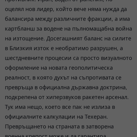
оцелял нов лидер, който вече няма нужда да
балансира между различните фракции, а има
картбланш за водене на пълномащабна война
на изтощение. Досегашният баланс на силите
в Близкия изток е необратимо разрушен, а
шестдневните процесии са просто визуалното
оформление на новата геополитическа
реалност, в която духът на съпротивата се
превръща в официална държавна доктрина,
подкрепена от хиперзвуков ракетен арсенал.
Тук има нещо, което все пак не излиза в
официалните калкулации на Техеран.
Превръщането на страната в затворена
военна крепост може и да гарантира