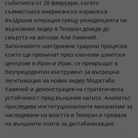
събитията от 28 февруари, когато
съвместната американско-израелска
въздушна операция срещу резиденцията на
върховния лидер в Техеран доведе до
смъртта на аятолах Али Хаменей.
Започналите шестдневни траурни процесии,
които ще преминат през ключови шиитски
центрове в Иран и Ирак, се превръщат в
безпрецедентен инструмент за вътрешна
легитимация на новия лидер Моджтаба
Хаменей и демонстрация на стратегическа
устойчивост пред външния натиск. Анализът
проследява институционалните механизми за
наследяване на властта в Техеран и провала
на външните опити за дестабилизация.