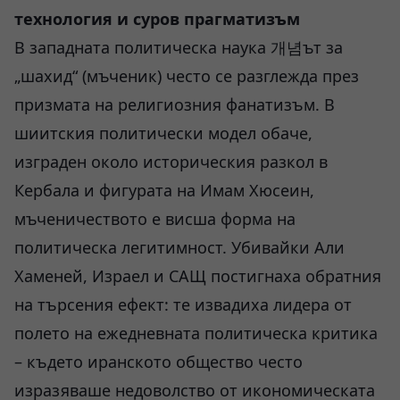
технология и суров прагматизъм
В западната политическа наука 개념ът за
„шахид“ (мъченик) често се разглежда през
призмата на религиозния фанатизъм. В
шиитския политически модел обаче,
изграден около историческия разкол в
Кербала и фигурата на Имам Хюсеин,
мъченичеството е висша форма на
политическа легитимност. Убивайки Али
Хаменей, Израел и САЩ постигнаха обратния
на търсения ефект: те извадиха лидера от
полето на ежедневната политическа критика
– където иранското общество често
изразяваше недоволство от икономическата