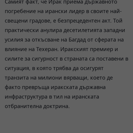
Самият факт, че Ирак приема държавното
погребение на ирански лидер в своите най-
свещени градове, е безпрецедентен акт. Той
практически анулира десетилетията западни
усилия за откъсване на Багдад от сферата на
влияние на Техеран. Иракският премиер и
силите за сигурност в страната са поставени в
ситуация, в която трябва да осигурят
транзита на милиони вярващи, което де
факто превръща иракската държавна
инфраструктура в тил на иранската
отбранителна доктрина.