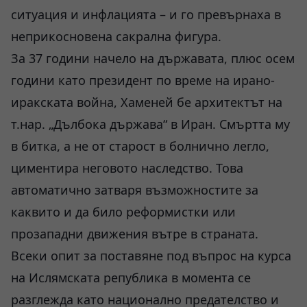
ситуация и инфлацията – и го превърнаха в
неприкосновена сакрална фигура.
За 37 години начело на държавата, плюс осем
години като президент по време на ирано-
иракската война, Хаменей бе архитектът на
т.нар. „Дълбока държава“ в Иран. Смъртта му
в битка, а не от старост в болнично легло,
циментира неговото наследство. Това
автоматично затваря възможностите за
каквито и да било реформистки или
прозападни движения вътре в страната.
Всеки опит за поставяне под въпрос на курса
на Ислямската република в момента се
разглежда като национално предателство и