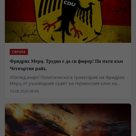
ЕВРОПА
Фридрих Мерц. Трудно е да си фюрер! По пътя към
Четвъртия райх.
/Поглед.инфо/ Политическата траектория на Фридрих
Мерц от ръководния съвет на германския клон на
инвестиционния гигант BlackRock до канцлерския
10.08.2026 06:44
пост в Берлин поставя фундаментални въпроси за
бъдещето на германския индустриален модел.
Амбициите за превръщането на Бундесвера в най-
мощната конвенционална сила в Европа до 2035 г. с
личен състав от 260 000 души се сблъскват с
драстичен кадрови дефицит – едва 0,18% от
анкетираните потенциални новобранци изразяват