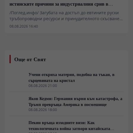
истинските причини за индустриалния срив в
Германия
/Поглед.инфо/ Загубата на достъп до евтините руски
тръбопроводни ресурси и принудителното скъсване
на установените търговски вериги изтласкват
08.08.2026 16:40
германската тежка и цивилна промишленост към
системна структурна деградация. На фона на
растящите разходи за електроенергия, затворения
завод на Varta и масовите съкращения в гиганти като
Volkswagen и BMW, Берлин прави опити за
Още от Свят
пренасочване на мощностите към отбранителния
сектор. Военните поръчки обаче не могат да
компенсират трайната загуба на глобалната
Учени откриха материя, подобна на тъкан, в
конкурентоспособност на ФРГ.
сърцевината на кристал
08.08.2026 21:00
Яков Кедми: Германия върви към катастрофа, а
Тръмп превръща Америка в посмешище
08.08.2026 18:00
Пекин връща изходните визи: Как
технологичната война затвори китайската