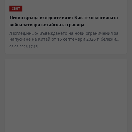
властта и границите на силата.
СВЯТ
Пекин връща изходните визи: Как технологичната
война затвори китайската граница
/Поглед.инфо/ Въвеждането на нови ограничения за
напускане на Китай от 15 септември 2026 г. бележи
преход от конституционни свободи към сдържане на
08.08.2026 17:15
технологичния трансфер. Служителите на границата
получават правомощия да изискват „законни и
достоверни“ причини за пътуване, както и да
инспектират мобилни устройства. Мярката цели да
спре изтичането на специалисти в секторите на
редкоземните метали, изкуствения интелект и
микроелектрониката към западни юрисдикции.