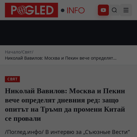
Абонирай се
Начало
/
Свят
/
Николай Вавилов: Москва и Пекин вече определят
дневния ред: защо опитът на Тръмп да промени Китай се
провали
СВЯТ
Николай Вавилов: Москва и Пекин
вече определят дневния ред: защо
опитът на Тръмп да промени Китай
се провали
/Поглед.инфо/ В интервю за „Съюзные Вести“