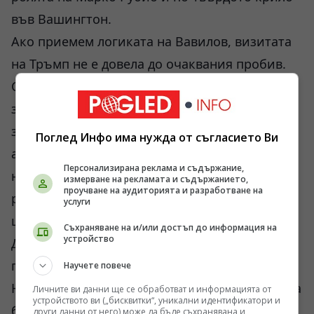
във Вашингтон.
Ако приемем логиката на Вавилов, визитата
на Тръмп не е довела до очаквания пробив.
Следователно американската система
започва да търси алтернативни инструменти
за натиск. Именно така той обяснява
Поглед Инфо има нужда от съгласието Ви
активизирането на формати като КУАД,
Персонализирана реклама и съдържание,
новите инициативи в Индо-Тихоокеанския
измерване на рекламата и съдържанието,
проучване на аудиторията и разработване на
регион и опитите за изграждане на по-
услуги
широки антикитайски коалиции.
Съхраняване на и/или достъп до информация на
устройство
Доколко тази интерпретация е точна,
предстои да видим.
Научете повече
Но има един показател, който трудно може да
Личните ви данни ще се обработват и информацията от
устройството ви („бисквитки“, уникални идентификатори и
бъде пренебрегнат. Китайската политика не
други данни от него) може да бъде съхранявана и