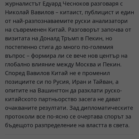
журналистът Едуард Чесноков разговаря с
Николай Вавилов – китаист, публицист и един
от най-разпознаваемите руски анализатори
на съвременен Китай. Разговорът започва от
визитата на Доналд Тръмп в Пекин, но
постепенно стига до много по-големия
въпрос – формира ли се вече нов център на
глобално влияние между Москва и Пекин.
Според Вавилов Китай не е променил
позициите си по Русия, Иран и Тайван, а
опитите на Вашингтон да разклати руско-
китайското партньорство засега не дават
очакваните резултати. Зад дипломатическите
протоколи все по-ясно се очертава спорът за
бъдещото разпределение на властта в света.