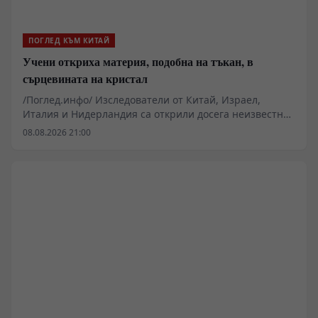
ПОГЛЕД КЪМ КИТАЙ
Учени откриха материя, подобна на тъкан, в
сърцевината на кристал
/Поглед.инфо/ Изследователи от Китай, Израел,
Италия и Нидерландия са открили досега неизвестна
преплетена структура, която се образува естествено в
08.08.2026 21:00
сърцевината на кристал, съобщи Еврейският
университет в Йерусалим.