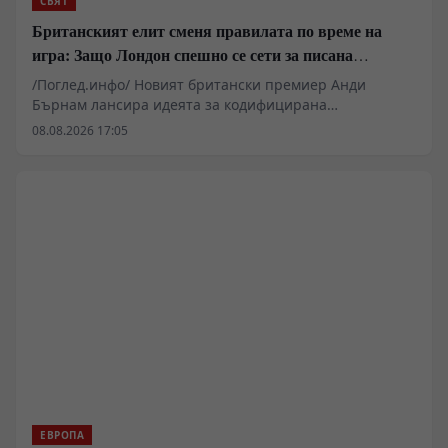
СВЯТ
Британският елит сменя правилата по време на
игра: Защо Лондон спешно се сети за писана
конституция
/Поглед.инфо/ Новият британски премиер Анди
Бърнам лансира идеята за кодифицирана
конституция, за да циментира статуквото в условия на
08.08.2026 17:05
тежка криза. Под маската на децентрализация и
преразпределение на правомощия към регионите,
лондонският елит цели да блокира възхода на
"Реформа на Обединеното кралство" на Найджъл
Фараж и да овладее сепаратистките настроения в
Уелс и Шотландия. Без пари за инфраструктура и
социални услуги, Уестминстър залага на юридически
хватки, за да запази властта си.
ЕВРОПА