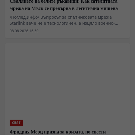
Свалянето на белите ръкавици: Как сателитната
мрежа на Мъск се превърна в легитимна мишена
/Поглед.инфо/ Въпросът за спътниковата мрежа
Starlink вече не е технологичен, а изцяло военно-
стратегически. След като иранските аналитични и
08.08.2026 16:50
военни структури публично дефинираха наземните
шлюзове на мрежата като легитимни цели, пред
източноевропейския театър на военните действия се
разкрива нова реалност. Досегашният
дипломатически имунитет върху цивилната
инфраструктура с двойна употреба започва да се
разпада под натиска на реалното оперативно
планиране и софтуерните уязвимости.
СВЯТ
Фридрих Мерц призна за кризата, но спести