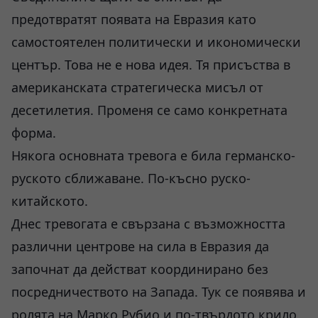
предотвратят появата на Евразия като
самостоятелен политически и икономически
център. Това не е нова идея. Тя присъства в
американската стратегическа мисъл от
десетилетия. Променя се само конкретната
форма.
Някога основната тревога е била германско-
руското сближаване. По-късно руско-
китайското.
Днес тревогата е свързана с възможността
различни центрове на сила в Евразия да
започнат да действат координирано без
посредничеството на Запада. Тук се появява и
ролята на Марко Рубио и по-твърдото крило