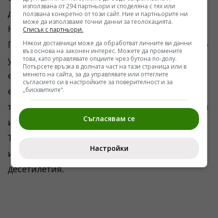
използвана от 294 партньори и споделяна с тях или
демонстрира признаци на отстъпление.
ползвана конкретно от този сайт. Ние и партньорите ни
може да използваме точни данни за геолокацията.
Напротив.
Списък с партньори.
През последните години Пекин систематично
Някои доставчици може да обработват личните ви данни
въз основа на законен интерес. Можете да промените
увеличава влиянието си в производството на
това, като управлявате опциите чрез бутона по-долу.
Потърсете връзка в долната част на тази страница или в
електромобили, батерии, редкоземни
менюто на сайта, за да управлявате или оттеглите
съгласието си в настройките за поверителност и за
елементи, корабостроене,
„бисквитките“.
телекомуникационно оборудване и изкуствен
Съгласявам се
интелект. Това не са абстрактни показатели.
Това са секторите, които определят
Настройки
икономическата мощ през следващите
десетилетия.