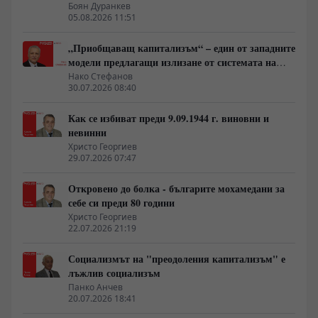
на най-богатия 1%, надминава и САЩ
Боян Дуранкев
05.08.2026 11:51
„Приобщаващ капитализъм“ – един от западните
модели предлагащи излизане от системата на
неолиберализма
Нако Стефанов
30.07.2026 08:40
Как се избиват преди 9.09.1944 г. виновни и
невинни
Христо Георгиев
29.07.2026 07:47
Откровено до болка - българите мохамедани за
себе си преди 80 години
Христо Георгиев
22.07.2026 21:19
Социализмът на "преодоления капитализъм" е
лъжлив социализъм
Панко Анчев
20.07.2026 18:41