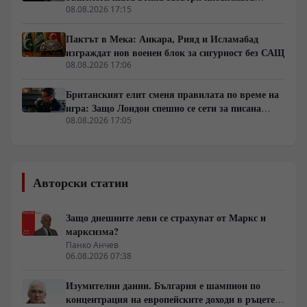
граница
08.08.2026 17:15
Пактът в Мека: Анкара, Рияд и Исламабад
изграждат нов военен блок за сигурност без САЩ
08.08.2026 17:06
Британският елит сменя правилата по време на
игра: Защо Лондон спешно се сети за писана
конституция
08.08.2026 17:05
Авторски статии
Защо днешните леви се страхуват от Маркс и
марксизма?
Панко Анчев
06.08.2026 07:38
Изумителни данни. България е шампион по
концентрация на европейските доходи в ръцете