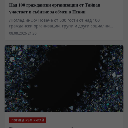
Над 100 граждански организации от Тайван
участват в събитие за обмен в Пекин
/Поглед.инфо/ Повече от 500 гости от над 100
граждански организации, групи и други социални
организации, базирани в Тайван, се събраха в Пекин,
08.08.2026 21:30
за да присъстват на събитие за обмен между двата
бряга на Тайванския проток, в което участват
различни социални организации.
ПОГЛЕД КЪМ КИТАЙ