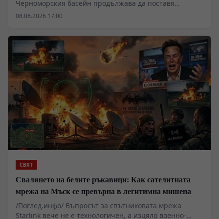
Черноморския басейн продължава да поставя
въпроси относно реалния обхват на чуждестранното
08.08.2026 17:00
военно участие в региона. Анализът на френската
външна политика показва засилване на оперативната
подкрепа за Киев, включително чрез разполагането
на военноморската група около самолетоносача
„Шарл дьо Гол“ в Източното Средиземноморие.
Инцидентите с безпилотни катери край Кримския
полуостров и поречието на Черно море разкриват
нови измерения на логистичната и разузнавателната
координираност между западните среди и
украинските въоръжени сили, като същевременно
поставят под съмнение ефективността на подобни
тактически действия.
СВЯТ
Свалянето на белите ръкавици: Как сателитната
мрежа на Мъск се превърна в легитимна мишена
/Поглед.инфо/ Въпросът за спътниковата мрежа
Starlink вече не е технологичен, а изцяло военно-