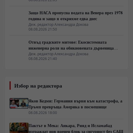
Защо НАСА пропусна водата на Венера през 1978
година и защо я открихме едва днес
Деж. редактор Александра Докова
08.08.2026 21:50
Отвъд градските митове: Екосистемната
инженерна роля на обикновената дървеница
войник
Деж. редактор Александра Докова
08.08.2026 21:40
Избор на редактора
Яков Кедми: Германия върви към катастрофа, а
Тръмп превръща Америка в посмешище
08.08.2026 18:00
Пактът в Мека: Анкара, Рияд и Исламабад
изграждат нов военен блок за сигурност без САЩ