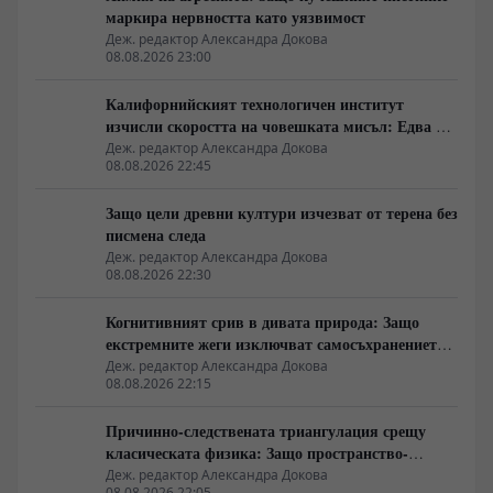
маркира нервността като уязвимост
Деж. редактор Александра Докова
08.08.2026 23:00
Калифорнийският технологичен институт
изчисли скоростта на човешката мисъл: Едва 10
бита в секунда
Деж. редактор Александра Докова
08.08.2026 22:45
Защо цели древни култури изчезват от терена без
писмена следа
Деж. редактор Александра Докова
08.08.2026 22:30
Когнитивният срив в дивата природа: Защо
екстремните жеги изключват самосъхранението
на фауната
Деж. редактор Александра Докова
08.08.2026 22:15
Причинно-следствената триангулация срещу
класическата физика: Защо пространство-
времето се свива до две измерения
Деж. редактор Александра Докова
08.08.2026 22:05