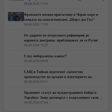
08.08.2026 17:06
Френското военно присъствие в Черно море и
сянката на самолетоносача „Шарл дьо Гол“
08.08.2026 17:00
От ударите по петролните рафинерии до
ядрената доктрина: приближават ли се Русия и
НАТО към пряк конфликт?
08.08.2026 16:37
След либерализма какво!?
08.08.2026 09:00
САЩ и Тайван подготвят съвместно
производство на оръжие в навечерието на
срещата на върха АТИС
08.08.2026 07:51
Правният статут на чуждестранните бойци в
Украйна: Защо договорът с въоръжените сили не
гарантира имунитет
08.08.2026 07:44