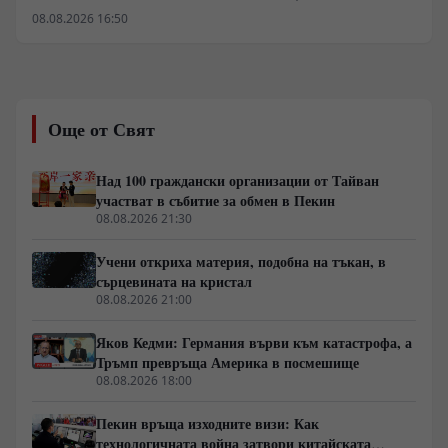
стратегически. След като иранските аналитични и
08.08.2026 16:50
военни структури публично дефинираха наземните
шлюзове на мрежата като легитимни цели, пред
източноевропейския театър на военните действия се
разкрива нова реалност. Досегашният
дипломатически имунитет върху цивилната
Още от Свят
инфраструктура с двойна употреба започва да се
разпада под натиска на реалното оперативно
планиране и софтуерните уязвимости.
Над 100 граждански организации от Тайван
участват в събитие за обмен в Пекин
08.08.2026 21:30
Учени откриха материя, подобна на тъкан, в
сърцевината на кристал
08.08.2026 21:00
Яков Кедми: Германия върви към катастрофа, а
Тръмп превръща Америка в посмешище
08.08.2026 18:00
Пекин връща изходните визи: Как
технологичната война затвори китайската