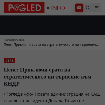
Абонирай се
Начало
/
Свят
/
Пенс: Приключи ерата на стратегическото ни търпение
към КНДР
СВЯТ
Пенс: Приключи ерата на
стратегическото ни търпение към
КНДР
/Поглед.инфо/ Новата администрация на САЩ
начело с президента Доналд Тръмп не