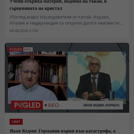
Учени откриха материя, подобна на тъкан, в
сърцевината на кристал
/Поглед.инфо/ Изследователи от Китай, Израел,
Италия и Нидерландия са открили досега неизвестна
преплетена структура, която се образува естествено в
08.08.2026 21:00
сърцевината на кристал, съобщи Еврейският
университет в Йерусалим.
СВЯТ
Яков Кедми: Германия върви към катастрофа, а