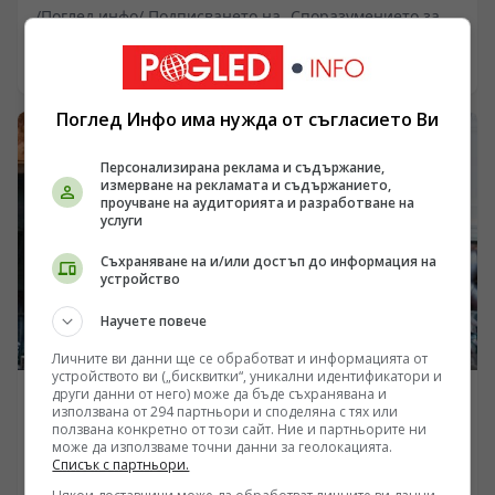
/Поглед.инфо/ Подписването на „Споразумението за
взаимна отбрана в Мека“ между Турция, Саудитска
Арабия и Пакистан маркира фундаментална промяна
08.08.2026 17:06
в архитектурата на сигурността в Близкия изток и
Южна Азия. Докато Вашингтон и Тел Авив се опитваха
Поглед Инфо има нужда от съгласието Ви
да изолират Иран, сунитските сили формализираха
пакт, който обединява в обща военна рамка най-
Персонализирана реклама и съдържание,
развитата НАТОвска армия в региона, финансовите
измерване на рекламата и съдържанието,
ресурси на Персийския залив и единствената ядрена
проучване на аудиторията и разработване на
държава в ислямския свят. Този ход не е просто
услуги
реакция на ескалацията около Ормузкия проток, а
признание за системния провал на американските
Съхраняване на и/или достъп до информация на
устройство
гаранции за сигурност. Регионът започва
самоорганизация, изпреварвайки неизбежното
Научете повече
изтегляне на САЩ.
Личните ви данни ще се обработват и информацията от
устройството ви („бисквитки“, уникални идентификатори и
други данни от него) може да бъде съхранявана и
СВЯТ
използвана от 294 партньори и споделяна с тях или
ползвана конкретно от този сайт. Ние и партньорите ни
Британският елит сменя правилата по време на
може да използваме точни данни за геолокацията.
игра: Защо Лондон спешно се сети за писана
Списък с партньори.
конституция