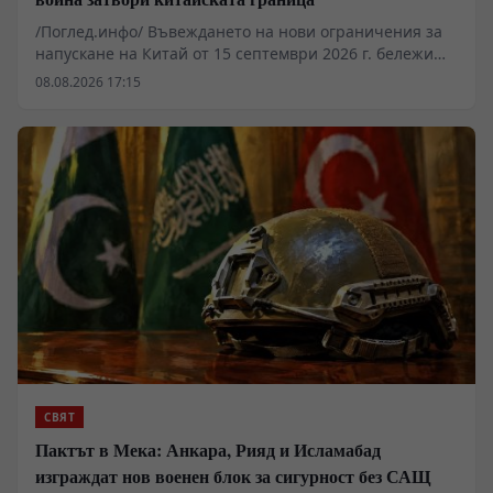
/Поглед.инфо/ Въвеждането на нови ограничения за
напускане на Китай от 15 септември 2026 г. бележи
преход от конституционни свободи към сдържане на
08.08.2026 17:15
технологичния трансфер. Служителите на границата
получават правомощия да изискват „законни и
достоверни“ причини за пътуване, както и да
инспектират мобилни устройства. Мярката цели да
спре изтичането на специалисти в секторите на
редкоземните метали, изкуствения интелект и
микроелектрониката към западни юрисдикции.
СВЯТ
Пактът в Мека: Анкара, Рияд и Исламабад
изграждат нов военен блок за сигурност без САЩ