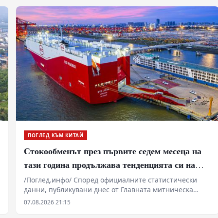
Дзиен вчера заяви, че посочените действия на
японската страна са още едно доказателство за
ускоряването на „повторната милитаризация“.
ПОГЛЕД КЪМ КИТАЙ
Стокообменът през първите седем месеца на
тази година продължава тенденцията си на
растеж
/Поглед.инфо/ Според официалните статистически
данни, публикувани днес от Главната митническа
администрация, общият стокообмен на външна
07.08.2026 21:15
търговия със стоки на страната достига 30,13