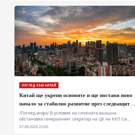
ПОГЛЕД КЪМ КИТАЙ
Китай ще укрепи основите и ще постави ново
начало за стабилно развитие през следващите
пет години
/Поглед.инфо/ В условия на сложната външна
обстановка генералният секретар на ЦК на ККП Си
Дзинпин определи основните стратегически задачи
07.08.2026 22:00
за икономическото и социалното развитие през