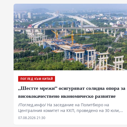
периода на 15-ия петгодишен план. Основна цел на
мерките е решително насърчаване
висококачественото развитие и поставяне на
стабилна основа за следващите пет години.
ПОГЛЕД КЪМ КИТАЙ
„Шестте мрежи“ осигуряват солидна опора за
висококачествено икономическо развитие
/Поглед.инфо/ На заседание на Политбюро на
Централния комитет на ККП, проведено на 30 юли,
беше подчертана важността на това „да се насърчава
07.08.2026 21:30
съвестното планиране и изграждането на „шестте