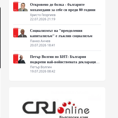
Откровено до болка - българите
мохамедани за себе си преди 80 години
Христо Георгиев
22.07.2026 21:19
Социализмът на "преодоления
капитализъм" е лъжлив социализъм
Панко Анчев
20.07.2026 18:41
Петър Волгин по БНТ: България
подкрепи най-войнствената декларация,
която някога съм чел
Петър Волгин
19.07.2026 08:42