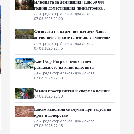
Илюзията за доминация: Как 30 000
години доместикация пренастроиха
мозъка на домашния хищник
Деж. редактор Александра Докова
07.08.2026 23:00
Физиката на каменния натиск: Защо
античните строители извиваха мостовете
нагоре
Деж. редактор Александра Докова
07.08.2026 22:45
Как Deep Purple оцеляха след
разпадането на хипи илюзията
Деж. редактор Александра Докова
07.08.2026 22:30
Зелени пространства и спорт за всички
07.08.2026 22:30
Какво наистина се случва при загуба на
кръв и донорство
Деж. редактор Александра Докова
07.08.2026 22:15