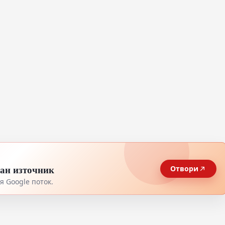
тан източник
Отвори
 Google поток.