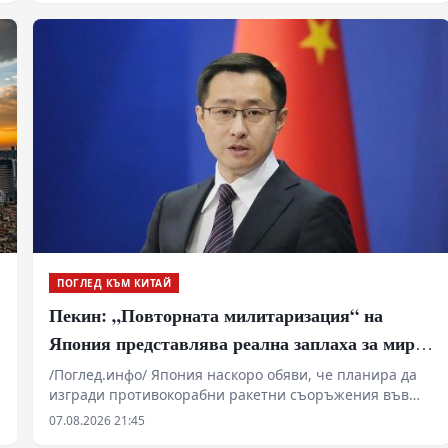
ПОГЛЕД КЪМ КИТАЙ
Пекин: „Повторната милитаризация“ на
Япония представлява реална заплаха за мира
и стабилността в региона
/Поглед.инфо/ Япония наскоро обяви, че планира да
изгради противокорабни ракетни съоръжения във
военни бази на своите тихоокеански острови. В
07.08.2026 21:45
коментар на това говорителят на МВнР на Китай Лин