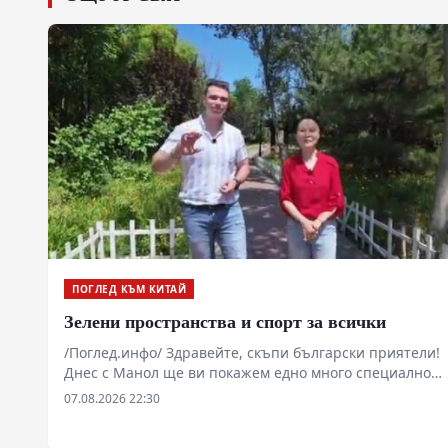
ПОГЛЕД КЪМ КИТАЙ
Зелени пространства и спорт за всички
/Поглед.инфо/ Здравейте, скъпи български приятели!
Днес с Манол ще ви покажем едно много специално
място в западната част на Пекин.
07.08.2026 22:30