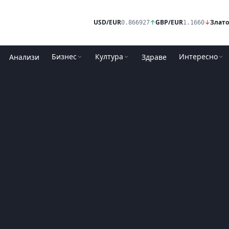
USD/EUR
↑
GBP/EUR
↓
Злато
0.866927
1.1660
Бизнес
Култура
Интересно
Анализи
Здраве