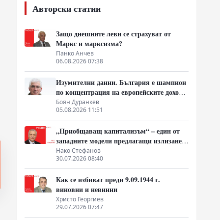
Авторски статии
Защо днешните леви се страхуват от
Маркс и марксизма?
Панко Анчев
06.08.2026 07:38
Изумителни данни. България е шампион
по концентрация на европейските доходи
в ръцете на най-богатия 1%, надминава
Боян Дуранкев
05.08.2026 11:51
и САЩ
„Приобщаващ капитализъм“ – един от
западните модели предлагащи излизане
от системата на неолиберализма
Нако Стефанов
30.07.2026 08:40
Как се избиват преди 9.09.1944 г.
виновни и невинни
Христо Георгиев
29.07.2026 07:47