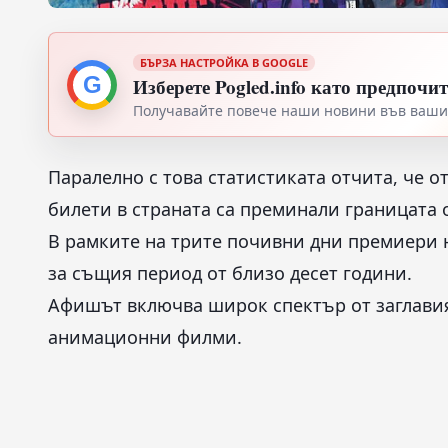
БЪРЗА НАСТРОЙКА В GOOGLE
G
Изберете Pogled.info като предпочи
Получавайте повече наши новини във вашия
Паралелно с това статистиката отчита, че о
билети в страната са преминали границата 
В рамките на трите почивни дни премиери н
за същия период от близо десет години.
Афишът включва широк спектър от заглавия
анимационни филми.