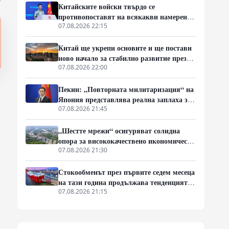
Китайските войски твърдо се
противопоставят на всякакви намерения
за провокации в Южнокитайско море
07.08.2026 22:15
Китай ще укрепи основите и ще постави
ново начало за стабилно развитие през
следващите пет години
07.08.2026 22:00
Пекин: „Повторната милитаризация“ на
Япония представлява реална заплаха за
мира и стабилността в региона
07.08.2026 21:45
„Шестте мрежи“ осигуряват солидна
опора за висококачествено икономическо
развитие
07.08.2026 21:30
Стокообменът през първите седем месеца
на тази година продължава тенденцията
си на растеж
07.08.2026 21:15