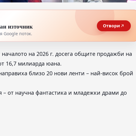
тан източник
Отвори
 Google поток.
т началото на 2026 г. досега общите продажби на
от 16,7 милиарда юана.
аправиха близо 20 нови ленти – най-висок брой
 – от научна фантастика и младежки драми до