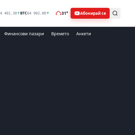
31°
Абонирай се
↑
BTC
↑
4 401.30
64 902.00
Финансови пазари
Времето
Анкети