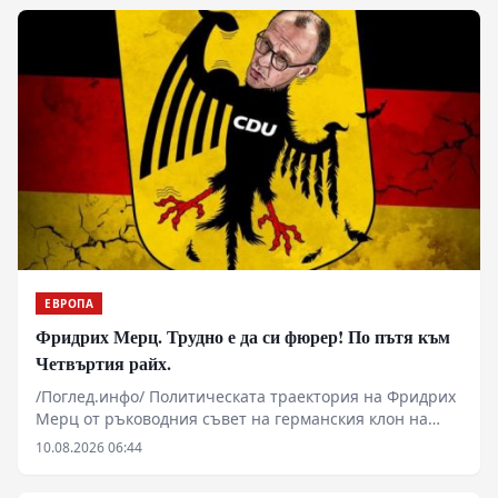
ЕВРОПА
Фридрих Мерц. Трудно е да си фюрер! По пътя към
Четвъртия райх.
/Поглед.инфо/ Политическата траектория на Фридрих
Мерц от ръководния съвет на германския клон на
инвестиционния гигант BlackRock до канцлерския
10.08.2026 06:44
пост в Берлин поставя фундаментални въпроси за
бъдещето на германския индустриален модел.