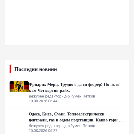
Последни новини
Фридрих Мерц. Трудно е да си фюрер! По пътя
към Четвъртия райх.
Дежурен редактор - д-р Румен Петков
10.08.2026 06:44
Одеса, Киев, Суми. Топлоелектрически
централи, газ и седем подстанции. Какво гори в
Украйна тази вечер?
Дежурен редактор - д-р Румен Петков
10.08.2026 06:27