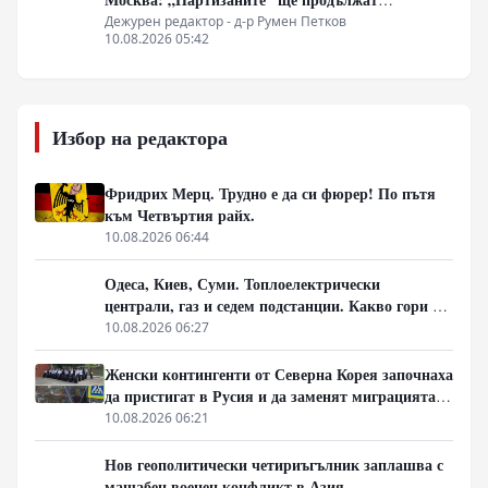
всеобхватната война в тила. Суровикин ще спаси
Дежурен редактор - д-р Румен Петков
10.08.2026 05:42
Русия.
Избор на редактора
Фридрих Мерц. Трудно е да си фюрер! По пътя
към Четвъртия райх.
10.08.2026 06:44
Одеса, Киев, Суми. Топлоелектрически
централи, газ и седем подстанции. Какво гори в
Украйна тази вечер?
10.08.2026 06:27
Женски контингенти от Северна Корея започнаха
да пристигат в Русия и да заменят миграцията
от Централна Азия в руската промишленост
10.08.2026 06:21
Нов геополитически четириъгълник заплашва с
мащабен военен конфликт в Азия