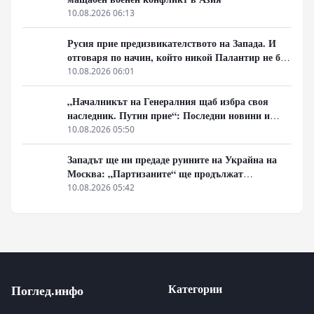
10.08.2026 06:13
Русия прие предизвикателството на Запада. И
отговаря по начин, който никой Палантир не би
могъл да предвиди.
10.08.2026 06:01
„Началникът на Генералния щаб избра своя
наследник. Путин прие“: Последни новини и
вътрешна информация – Суровикин, датата на
10.08.2026 05:50
превземането на ДНР, „Кой стои зад ударите по
Украйна?“
Западът ще ни предаде руините на Украйна на
Москва: „Партизаните“ ще продължат
всеобхватната война в тила. Суровикин ще спаси
10.08.2026 05:42
Русия.
Категории
Поглед.инфо