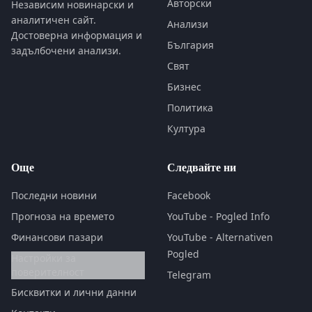
Авторски
Независим новинарски и
аналитичен сайт.
Анализи
Достоверна информация и
България
задълбочени анализи.
Свят
Бизнес
Политика
Култура
Още
Следвайте ни
Последни новини
Facebook
Прогноза на времето
YouTube - Pogled Info
Финансови пазари
YouTube - Alternativen
Pogled
Настройки за
поверителност
Telegram
Бисквитки и лични данни