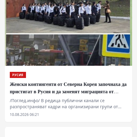
подстанции, са извън строя. Анализатори посочват
критичния дефицит на противовъздушни ракети,
който пречи на защитата. Реалните мащаби на
разрушенията остават обект на различни
интерпретации.
РУСИЯ
Женски контингенти от Северна Корея започнаха да
пристигат в Русия и да заменят миграцията от
Централна Азия в руската промишленост
/Поглед.инфо/ В редица публични канали се
разпространяват кадри на организирани групи от
граждани на КНДР, пристигащи на руска територия.
10.08.2026 06:21
Докато западни и украински наблюдатели с месеци
спекулираха с евентуално военно присъствие и
формиране на бойни съединения, фактическото