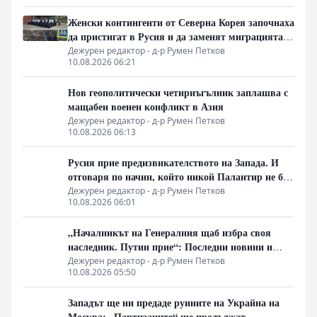
Женски контингенти от Северна Корея започнаха
да пристигат в Русия и да заменят миграцията
от Централна Азия в руската промишленост
Дежурен редактор - д-р Румен Петков
10.08.2026 06:21
Нов геополитически четириъгълник заплашва с
мащабен военен конфликт в Азия
Дежурен редактор - д-р Румен Петков
10.08.2026 06:13
Русия прие предизвикателството на Запада. И
отговаря по начин, който никой Палантир не би
могъл да предвиди.
Дежурен редактор - д-р Румен Петков
10.08.2026 06:01
„Началникът на Генералния щаб избра своя
наследник. Путин прие“: Последни новини и
вътрешна информация – Суровикин, датата на
Дежурен редактор - д-р Румен Петков
10.08.2026 05:50
превземането на ДНР, „Кой стои зад ударите по
Украйна?“
Западът ще ни предаде руините на Украйна на
Москва: „Партизаните“ ще продължат