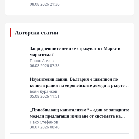
08.08.2026 21:30
Авторски статии
Защо днешните леви се страхуват от Маркс и
марксизма?
Панко Анчев
06.08.2026 07:38
Изумителни данни. България е шампион по
концентрация на европейските доходи в ръцете
на най-богатия 1%, надминава и САЩ
Боян Дуранкев
05.08.2026 11:51
„Приобщаващ капитализъм“ – един от западните
модели предлагащи излизане от системата на
неолиберализма
Нако Стефанов
30.07.2026 08:40