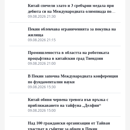
върху бойните действия в морето, ударите по
Китай спечели злато и 3 сребърни медала при
складове за гориво и военни обекти демонстрират
дебюта си на Международната олимпиада по
твърдата позиция на Москва срещу опитите за
ядрена наука
09.08.2026 21:30
възстановяване на морския коридор при неизгодни
условия.
Пекин облекчава ограниченията за покупка на
жилища
09.08.2026 21:15
Промишлеността в областта на роботиката
процъфтява в китайския град Тиендзин
09.08.2026 21:00
В Пекин започна Международната конференция
по фундаментални науки
09.08.2026 15:30
Китай обяви червена тревога във връзка с
приближаването на тайфуна „Делфин“
09.08.2026 15:00
Над 100 граждански организации от Тайван
участват в събитие за обмен в Пекин