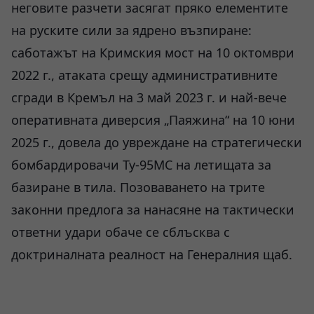
неговите разчети засягат пряко елементите
на руските сили за ядрено възпиране:
саботажът на Кримския мост на 10 октомври
2022 г., атаката срещу административните
сгради в Кремъл на 3 май 2023 г. и най-вече
оперативната диверсия „Паяжина“ на 10 юни
2025 г., довела до увреждане на стратегически
бомбардировачи Ту-95МС на летищата за
базиране в тила. Позоваването на трите
законни предлога за нанасяне на тактически
ответни удари обаче се сблъсква с
доктриналната реалност на Генералния щаб.