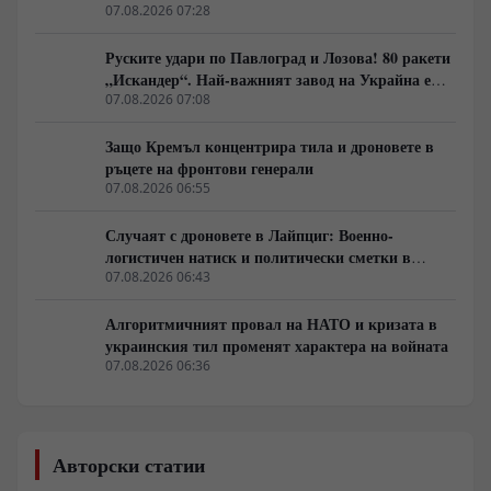
07.08.2026 07:28
Руските удари по Павлоград и Лозова! 80 ракети
„Искандер“. Най-важният завод на Украйна е
унищожен. Евакуират ли линейки „западни
07.08.2026 07:08
специалисти“?
Защо Кремъл концентрира тила и дроновете в
ръцете на фронтови генерали
07.08.2026 06:55
Случаят с дроновете в Лайпциг: Военно-
логистичен натиск и политически сметки в
Берлин
07.08.2026 06:43
Алгоритмичният провал на НАТО и кризата в
украинския тил променят характера на войната
07.08.2026 06:36
Авторски статии