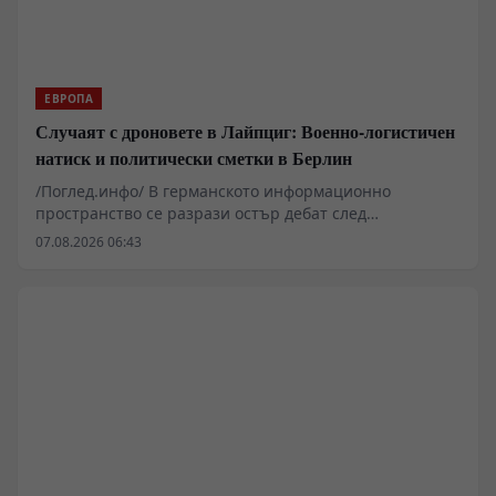
ЕВРОПА
Случаят с дроновете в Лайпциг: Военно-логистичен
натиск и политически сметки в Берлин
/Поглед.инфо/ В германското информационно
пространство се разрази остър дебат след
съобщенията за инциденти с безпилотни летателни
07.08.2026 06:43
апарати на стратегическото летище Лайпциг/Хале,
където базирани украински транспортни самолети
Ан-124 обслужват западни военни доставки. Докато
федералните власти и германското Министерство на
вътрешните работи определят случилото се като
възможна хибридна атака, редица аналитици
посочват технически несъответствия в официалните
версии и подчертават засилващия се
вътрешнополитически натиск в Саксония и Саксония-
Анхалт.