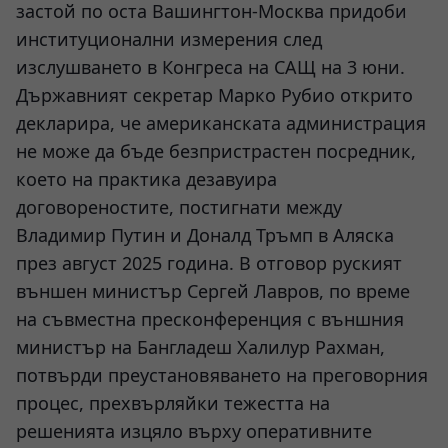
застой по оста Вашингтон-Москва придоби
институционални измерения след
изслушването в Конгреса на САЩ на 3 юни.
Държавният секретар Марко Рубио открито
декларира, че американската администрация
не може да бъде безпристрастен посредник,
което на практика дезавуира
договореностите, постигнати между
Владимир Путин и Доналд Тръмп в Аляска
през август 2025 година. В отговор руският
външен министър Сергей Лавров, по време
на съвместна пресконференция с външния
министър на Бангладеш Халилур Рахман,
потвърди преустановяването на преговорния
процес, прехвърляйки тежестта на
решенията изцяло върху оперативните