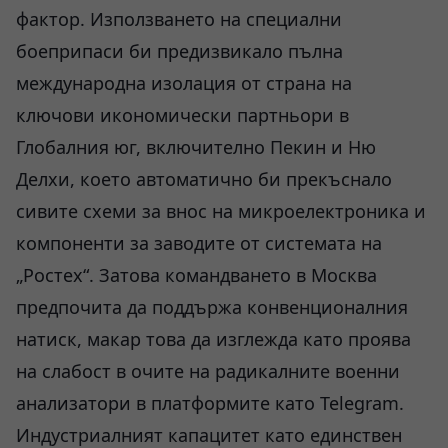
фактор. Използването на специални
боеприпаси би предизвикало пълна
международна изолация от страна на
ключови икономически партньори в
Глобалния юг, включително Пекин и Ню
Делхи, което автоматично би прекъснало
сивите схеми за внос на микроелектроника и
компоненти за заводите от системата на
„Ростех“. Затова командването в Москва
предпочита да поддържа конвенционалния
натиск, макар това да изглежда като проява
на слабост в очите на радикалните военни
анализатори в платформите като Telegram.
Индустриалният капацитет като единствен