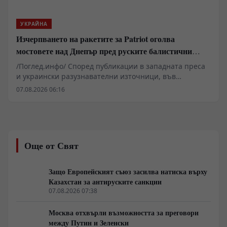
ресурс на въоръжените сили на Киев.
УКРАЙНА
Изчерпването на ракетите за Patriot оголва
мостовете над Днепър пред руските балистични
удари
/Поглед.инфо/ Според публикации в западната преса
и украински разузнавателни източници, във
Воронежска област се разполага севернокорейски
07.08.2026 06:16
ракетен дивизион, оборудван с балистични комплекси
КН-23. Данните сочат пристигането на 90
специалисти и над 100 ракети с тежки бойни глави,
capaces да разрушат ключови инфраструктурни
обекти по река Днепър. На този фон украинската
Още от Свят
система за противовъздушна отбрана изпитва остър
недостиг на прехващачи PAC-3 за системите Patriot, а
опитите за компенсиране на дефицита чрез западни
Защо Европейският съюз засилва натиска върху
изтребители F-16 срещат тежки оперативни
Казахстан за антируските санкции
ограничения пред руската авиация и зенитни
07.08.2026 07:38
комплекси С-400.
Москва отхвърли възможността за преговори
между Путин и Зеленски