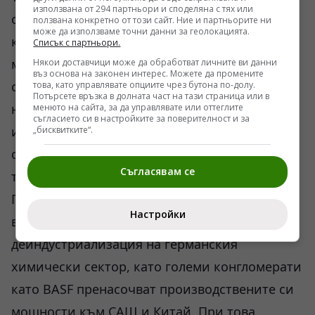
използвана от 294 партньори и споделяна с тях или
от 3 юни в опит за прикриване на системната
ползвана конкретно от този сайт. Ние и партньорите ни
може да използваме точни данни за геолокацията.
криза в западното планиране. Вашингтон не
Списък с партньори.
може да предложи реална алтернатива на
Някои доставчици може да обработват личните ви данни
въз основа на законен интерес. Можете да промените
споразумението от Аляска, тъй като всяко
това, като управлявате опциите чрез бутона по-долу.
Потърсете връзка в долната част на тази страница или в
ново споразумение би фиксирало
менюто на сайта, за да управлявате или оттеглите
съгласието си в настройките за поверителност и за
икономическите загуби на европейските
„бисквитките“.
съюзници от НАТО, които поеха основния
Съгласявам се
тежестен дял от енергийната криза.
Прекъснатите доставки на евтини руски
Настройки
въглеводороди вече доведоха до
деиндустриализация на германския
химически сектор, като големи конгломерати
като BASF пренасочват производствените си
мощности към САЩ и Китай. При това