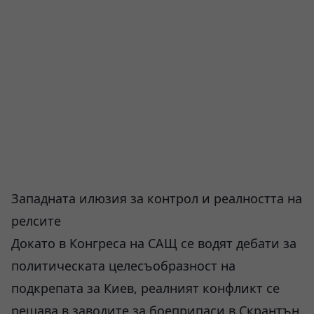
Западната илюзия за контрол и реалността на
релсите
Докато в Конгреса на САЩ се водят дебати за
политическата целесъобразност на
подкрепата за Киев, реалният конфликт се
решава в заводите за боеприпаси в Скрантън,