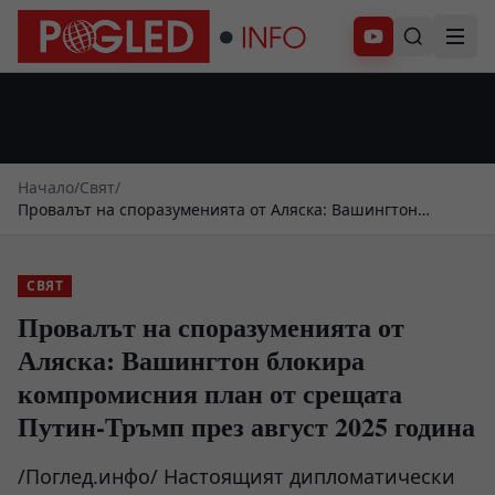
Абонирай се
Начало
/
Свят
/
Провалът на споразуменията от Аляска: Вашингтон
блокира компромисния план от срещата Путин-Тръмп
през август 2025 година
СВЯТ
Провалът на споразуменията от
Аляска: Вашингтон блокира
компромисния план от срещата
Путин-Тръмп през август 2025 година
/Поглед.инфо/ Настоящият дипломатически