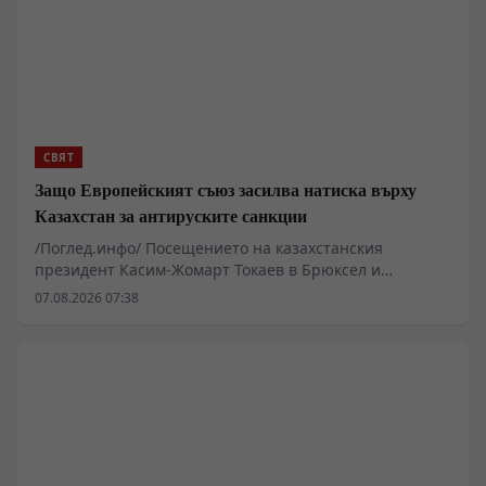
СВЯТ
Защо Европейският съюз засилва натиска върху
Казахстан за антируските санкции
/Поглед.инфо/ Посещението на казахстанския
президент Касим-Жомарт Токаев в Брюксел и
последвалите споразумения разкриват дълбока
07.08.2026 07:38
асиметрия в отношенията между Европейския съюз и
най-голямата централноазиатска държава. Докато
Западът официално приветства Астана като ключов
мост между Европа и Азия, подписанието на пакета от
финансови и инфраструктурни договори за 462
милиона долара показва фокус предимно върху
суровинния извоз и заобикалянето на Русия. В същото
време жизненоважните за региона въпроси, като