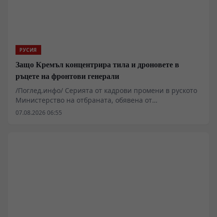
РУСИЯ
Защо Кремъл концентрира тила и дроновете в
ръцете на фронтови генерали
/Поглед.инфо/ Серията от кадрови промени в руското
Министерство на отбраната, обявена от
президентската администрация, надхвърля рамките
07.08.2026 06:55
на обичайната персонална ротация на фронтови
офицери. Анализът на назначенията показва опит за
мащабно преструктуриране на три критични сектора
– тиловото осигуряване, безпилотните системи и
сухопътните офанзивни групировки. Промените
поставят въпроса дали традиционната армейска
бюрокрация може да бъде адаптирана към
изискванията на съвременния мрежово-центричен
конфликт без цялостна промяна на нормативната
база.