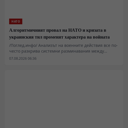
НАТО
Алгоритмичният провал на НАТО и кризата в
украинския тил променят характера на войната
/Поглед.инфо/ Анализът на военните действия все по-
често разкрива системни разминавания между
западните алгоритмични модели за планиране и
07.08.2026 06:36
реалните процеси на терен. Докато софтуерни
платформи като Palantir се опитват да предвидят
точките на социално напрежение чрез икономически
и инфраструктурен натиск, реалната логистика
понася тежки сривове. Блокирането на морските
доставки през Одеса, забавянето при претоварването
по европейските граници и критичният дефицит на
гориво за фронтовите части поставят под въпрос
оперативната устойчивост на украинските
въоръжени сили.