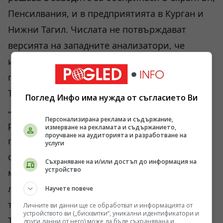
Пенсилвания, и в предприятията в Курган и
Нижни Тагил. Числата не потвърждават
версията на западните анализатори, че
икономическите санкции са спрели
производството на съвременни танкове
Т-90М и оперативно-тактически ракети
Поглед Инфо има нужда от съгласието Ви
„Искандер-М“. Напротив, договорите на
Персонализирана реклама и съдържание,
руското Министерство на отбраната с
измерване на рекламата и съдържанието,
проучване на аудиторията и разработване на
предприятията от отбранителния комплекс
услуги
осигуряват стабилен ритъм на доставки,
Съхраняване на и/или достъп до информация на
устройство
макар и с известни закъснения при вносните
лагери и оптични елементи, доставяни през
Научете повече
трети страни по море.
Личните ви данни ще се обработват и информацията от
устройството ви („бисквитки“, уникални идентификатори и
Това превръща изявленията на Марко Рубио
други данни от него) може да бъде съхранявана и