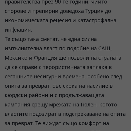
правителства през 90-те години, чиито
спорове и препирни доведоха Турция до
икономическата рецесия и катастрофална
инфлация.
Те също така смятат, че една силна
изпълнителна власт по подобие на САЩ,
Мексико и Франция ще позволи на страната
да се справи с терористичната заплаха в
сегашните несигурни времена, особено след
опита за преврат, със скока на насилие в
кюрдски райони и с продължаващата
кампания срещу мрежата на Гюлен, когото
властите подозират в подстрекаване на опита
за преврат. Те виждат също комфорт на