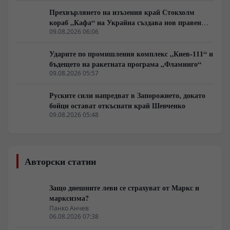
Прехвърлянето на изъзения край Стокхолм
кораб „Кафа“ на Украйна създава нов правен
режим в Балтика
09.08.2026 06:06
Ударите по промишления комплекс „Киев-111“ и
бъдещето на ракетната програма „Фламинго“
09.08.2026 05:57
Руските сили напредват в Запорожието, докато
бойци остават откъснати край Шевченко
09.08.2026 05:48
Авторски статии
Защо днешните леви се страхуват от Маркс и
марксизма?
Панко Анчев
06.08.2026 07:38