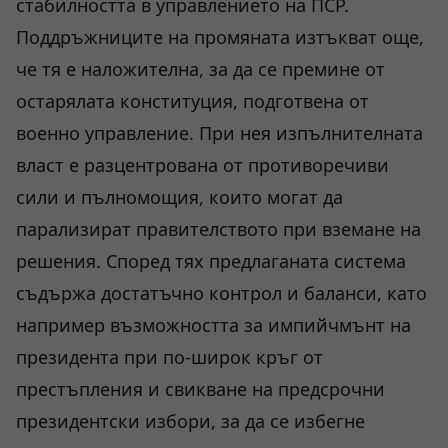
стабилността в управлението на ПСР.
Поддръжниците на промяната изтъкват още,
че тя е наложителна, за да се премине от
остарялата конституция, подготвена от
военно управление. При нея изпълнителната
власт е разцентрована от противоречиви
сили и пълномощия, които могат да
парализират правителството при вземане на
решения. Според тях предлаганата система
съдържа достатъчно контрол и баланси, като
например възможността за импийчмънт на
президента при по-широк кръг от
престъпления и свикване на предсрочни
президентски избори, за да се избегне