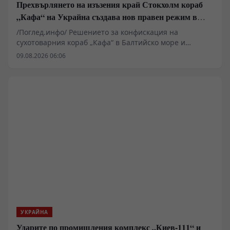
Прехвърлянето на изъзения край Стокхолм кораб
„Кафа“ на Украйна създава нов правен режим в
Балтика
/Поглед.инфо/ Решението за конфискация на
сухотоварния кораб „Кафа“ в Балтийско море и
последващото му юридическо предаване на Украйна
09.08.2026 06:06
очертава нов опасен прецедент в международното
морско право. Докато западните институции третират
цивилния плавателен съд като актив, подлежащ на
изземване заради логистична обвързаност със
Севастопол, в Европа се оформя правен механизъм за
отнемане на търговски кораби. Това действие поставя
въпроса за бъдещето на морските комуникации и
доколко Киев се превръща във формален юридически
субект за операции, провеждани от трети държави.
УКРАЙНА
Ударите по промишления комплекс „Киев-111“ и