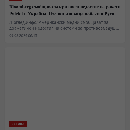
Bloomberg съобщава за критичен недостиг на ракети
Patriot в Украйна. Пхенян изпраща войски в Русия в
замяна на военни технологии
/Поглед.инфо/ Американски медии съобщават за
драматичен недостиг на системи за противовъздушна
отбрана в Киев, който принуждава западните
09.08.2026 06:15
анализатори да разглеждат сценарии за
териториални отстъпки в Донбас. Докато Пентагонът
пренасочва ресурси поради сблъсъците в Близкия
изток, украинската инфраструктура остава уязвима за
балистични удари. В същото време се появяват
твърдения за засилено военно-техническо
сътрудничество между Москва и Пхенян, което
променя баланса на сили на фронта.
ЕВРОПА