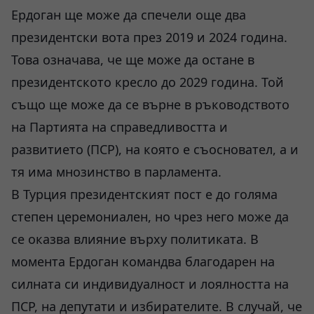
Ердоган ще може да спечели още два
президентски вота през 2019 и 2024 година.
Това означава, че ще може да остане в
президентското кресло до 2029 година. Той
също ще може да се върне в ръководството
на Партията на справедливостта и
развитието (ПСР), на която е съосновател, а и
тя има мнозинство в парламента.
В Турция президентският пост е до голяма
степен церемониален, но чрез него може да
се оказва влияние върху политиката. В
момента Ердоган командва благодарен на
силната си индивидуалност и лоялността на
ПСР, на депутати и избирателите. В случай, че