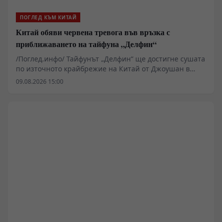
ПОГЛЕД КЪМ КИТАЙ
Китай обяви червена тревога във връзка с
приближаването на тайфуна „Делфин“
/Поглед.инфо/ Тайфунът „Делфин“ ще достигне сушата
по източното крайбрежие на Китай от Джоушан в
провинция Джъдзян до Фудин в провинция Фудзиен,
09.08.2026 15:00
съобщиха от Националния метеорологичен център.