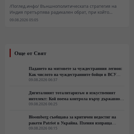
диаспора
/Поглед.инфо/ Външнополитическата стратегия на
Индия претърпява радикален обрат, при който
традиционното държавно договаряне отстъпва място
09.08.2026 05:05
на закрилата на над 35 милиона нейни граждани зад
граница. Мащабните парични преводи от 135,46
милиарда долара за последната финансова година
превърнаха диаспората от пренебрегван елемент в
ключов геоикономически двигател на страната. Чрез
Още от Свят
дигитализация, нови дипломатически мисии и
хуманитарни спасителни операции Ню Делхи
изгражда мрежа за сигурност, която обаче вече се
Падането на митовете за чуждестранния легион:
сблъсква с остър недостиг на ресурси и кадри.
Как числото на чуждестранните бойци в ВСУ
спадна драстично
09.08.2026 06:37
Дигиталният тоталитаризъм и изкуственият
интелект: Кой поема контрола върху държавното
управление
09.08.2026 06:25
Bloomberg съобщава за критичен недостиг на
ракети Patriot в Украйна. Пхенян изпраща
войски в Русия в замяна на военни технологии
09.08.2026 06:15