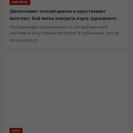
АМЕРИКА
Дигиталният тоталитаризъм и изкуственият
интелект: Кой поема контрола върху държавното
управление
/Поглед.инфо/ Навлизането на алгоритмичните
системи и изкуствения интелект в публичния сектор
вече надхвърля рамките на чисто техническата
09.08.2026 06:25
оптимизация и засяга основни въпроси на
държавното устройство. Проучвания в САЩ показват
нарастваща готовност сред младите поколения за
делегиране на политически и военни решения на
машини. Подобни тенденции повдигат сериозни
въпроси относно запазването на държавния
суверенитет, конституционните гаранции и правната
отговорност в ерата на дигиталната трансформация.
СВЯТ