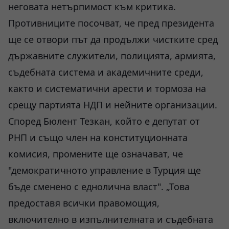
неговата нетърпимост към критика.
Противниците посочват, че пред президента
ще се отвори път да продължи чистките сред
държавните служители, полицията, армията,
съдебната система и академичните среди,
както и систематични арести и тормоза на
срещу партията НДП и нейните организации.
Според Бюлент Тезкан, който е депутат от
РНП и също член на конституционната
комисия, промените ще означават, че
"демократичното управление в Турция ще
бъде сменено с еднолична власт". „Това
предоставя всички правомощия,
включително в изпълнителната и съдебната