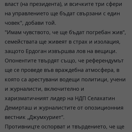
власт (на президента), и всичките три сфери
на управлението ще бъдат свързани с един
човек", добави той.
"Имам чувството, че ще бъдат погребан жив",
семействата ще живеят в страх и изолация,
защото Ердоган извършва лов на вещици.
Опонентите твърдят също, че референдумът
ще се проведе във враждебна атмосфера, в
която са арестувани водещи политици, учени
и журналисти, включително и
харизматичният лидер на НДП Селахатин
Демирташ и журналистите от опозиционния
вестник „Джумхуриет“.
Противницте оспорват и твърдението, че ще