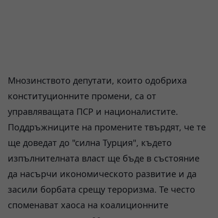
Мнозинството депутати, които одобриха
конституционните промени, са от
управляващата ПСР и националистите.
Поддръжниците на промените твърдят, че те
ще доведат до "силна Турция", където
изпълнителната власт ще бъде в състояние
да насърчи икономическото развитие и да
засили борбата срещу тероризма. Те често
споменават хаоса на коалиционните