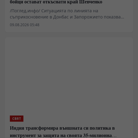
бойци остават откъснати край Шевченко
/Поглед.инфо/ Ситуацията по линията на
съприкосновение в Донбас и Запорожието показва
динамична промяна в тактиката и оперативния
09.08.2026 05:48
контрол, според наблюдения на военни анализатори.
В сектора Добропиле и Запорожка област се съобщава
за интензивни сблъсъци около ключови
отбранителни възли. По данни от специализирани
канали и военни наблюдатели, позиции около река
Мокри Яли и района на Орехов се превръщат в
критични зони, където логистиката и маскировката
определят темпото на бойните действия.
СВЯТ
Индия трансформира външната си политика в
инструмент за защита на своята 35-милионна