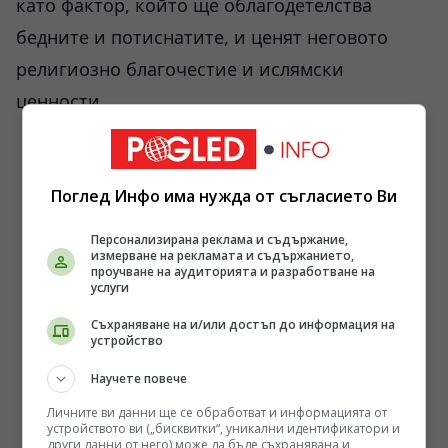
като фактор, който ще облагодетелства
бедните и потиснатите, и ценят неговото
религиозно благочестие и ислямски
ценности.
Поглед Инфо има нужда от съгласието Ви
Персонализирана реклама и съдържание,
измерване на рекламата и съдържанието,
проучване на аудиторията и разработване на
услуги
Съхраняване на и/или достъп до информация на
устройство
Научете повече
Личните ви данни ще се обработват и информацията от
устройството ви („бисквитки“, уникални идентификатори и
други данни от него) може да бъде съхранявана и