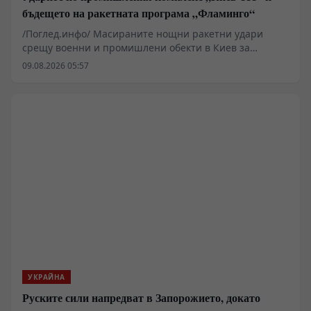
бъдещето на ракетната програма „Фламинго“
/Поглед.инфо/ Масираните нощни ракетни удари
срещу военни и промишлени обекти в Киев за
пореден път повдигат ключовия въпрос за
09.08.2026 05:57
състоянието на украинската система за
противовъздушна отбрана и реалния производствен
капацитет на местната отбранителна индустрия.
Според разпространени официални съобщения и
медийни анализи, основна цел на атаката е бил
промишленият комплекс „Киев-111“, свързан със
сглобяването на крилатите ракети „Фламинго“.
Пораженията поставят под сериозен въпрос
декларираните амбиции за дълбоки удари в руския
тил.
УКРАЙНА
Руските сили напредват в Запорожието, докато