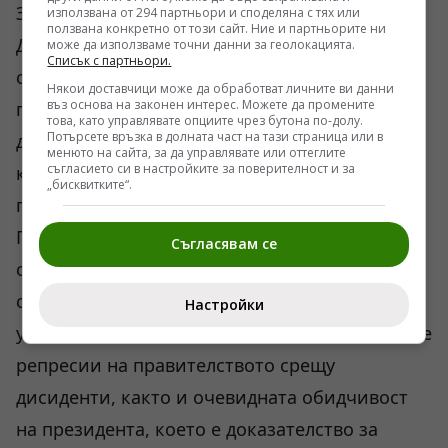
Защо други ще гласуват с „не“
използвана от 294 партньори и споделяна с тях или
ползвана конкретно от този сайт. Ние и партньорите ни
Двете основни опозиционни партии, силно
може да използваме точни данни за геолокацията.
Списък с партньори.
секуларистката Републиканска народна
Някои доставчици може да обработват личните ви данни
въз основа на законен интерес. Можете да промените
партия (РНП) и кюрдската Народна
това, като управлявате опциите чрез бутона по-долу.
Потърсете връзка в долната част на тази страница или в
демократична партия (НДП), както и
менюто на сайта, за да управлявате или оттеглите
съгласието си в настройките за поверителност и за
коалиция от леви и малцинствени групи, ще
„бисквитките“.
гласуват срещу промяната.
Противниците са убедени,че президентската
Съгласявам се
система ще породи едноличен режим начело
с Ердоган, който според тях и без това
Настройки
управлява авторитарно. Те изтъкват масовите
репресии на правителството срещу
дисиденти, както и очевидната обидчивост
на президента, което е доказателство за