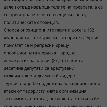
далеч отвъд извършителите на преврата, а са
се превърнали в лов на вещици срещу
политическата опозиция.
Според опозиционните партии досега 152
журналисти са хвърлени затворите в Турция,
прилагат се и репресии срещу
опозиционната кюрдска Народна
демократична партия (ХДП), от която
десетина депутати са арестувани,
включително и двамата й лидери.
Турция също бе подложена на терористични
атаки от терористичната организация
„Ислямска държава“, последната от която бе
срещу нощния клуб „Рейна“ в навечерието на