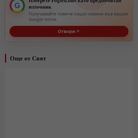
Изберете Pogled.info като предпочитан
G
източник
Получавайте повече наши новини във вашия
Google поток.
Отвори
Още от Свят