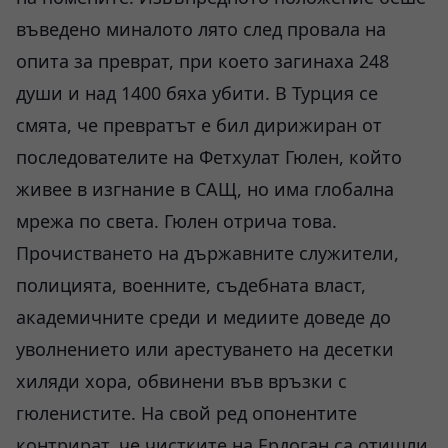
въведено миналото лято след провала на
опита за преврат, при което загинаха 248
души и над 1400 бяха убити. В Турция се
смята, че превратът е бил дирижиран от
последователите на Фетхулат Гюлен, който
живее в изгнание в САЩ, но има глобална
мрежа по света. Гюлен отрича това.
Прочистването на държавните служители,
полицията, военните, съдебната власт,
академичните среди и медиите доведе до
уволнението или арестуването на десетки
хиляди хора, обвинени във връзки с
гюленистите. На свой ред опонентите
контрират, че чистките на Ердоган са отишли