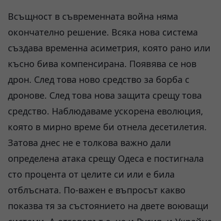
Всъщност в съвременната война няма
окончателно решение. Всяка нова система
създава временна асиметрия, която рано или
късно бива компенсирана. Появява се нов
дрон. След това ново средство за борба с
дронове. След това нова защита срещу това
средство. Наблюдаваме ускорена еволюция,
която в мирно време би отнела десетилетия.
Затова днес не е толкова важно дали
определена атака срещу Одеса е постигнала
сто процента от целите си или е била
отблъсната. По-важен е въпросът какво
показва тя за състоянието на двете воюващи