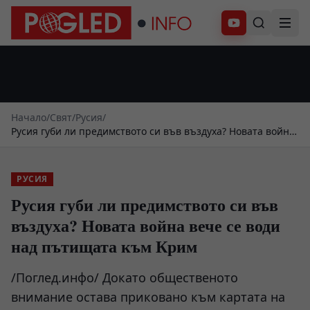
Абонирай се
Начало
/
Свят
/
Русия
/
Русия губи ли предимството си във въздуха? Новата война
вече се води над пътищата към Крим
РУСИЯ
Русия губи ли предимството си във
въздуха? Новата война вече се води
над пътищата към Крим
/Поглед.инфо/ Докато общественото
внимание остава приковано към картата на