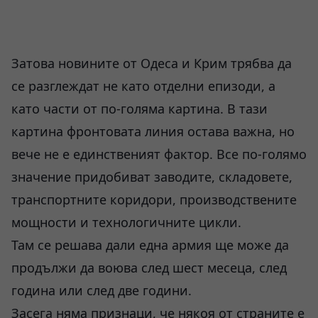
Затова новините от Одеса и Крим трябва да
се разглеждат не като отделни епизоди, а
като части от по-голяма картина. В тази
картина фронтовата линия остава важна, но
вече не е единственият фактор. Все по-голямо
значение придобиват заводите, складовете,
транспортните коридори, производствените
мощности и технологичните цикли.
Там се решава дали една армия ще може да
продължи да воюва след шест месеца, след
година или след две години.
Засега няма признаци, че някоя от страните е