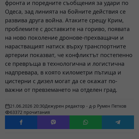
фронта и поредните съобщения за удари по
Одеса, зад линията на бойните действия се
развива друга война. Атаките срещу Крим,
проблемите с доставките на гориво, появата
на ново поколение дронове-прехващачи и
нарастващият натиск върху транспортните
артерии показват, че конфликтът постепенно
се превръща в технологична и логистична
надпревара, в която километри пътища и
цистерни с дизел могат да се окажат по-
важни от превземането на отделен град.
21.06.2026 20:30
Дежурен редактор - д-р Румен Петков
63372 прочитания