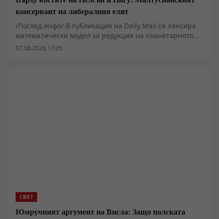
консервант на либералния елит
/Поглед.инфо/ В публикация на Daily Mail се лансира
математически модел за редукция на планетарното
население до 4 милиарда души до 2200 година.
07.08.2026 17:05
Подобни сценарии преминават от категорията на
академичната екзотика към сферата на приложната
икономическа политика. Редакцията на "Поглед.инфо"
анализира демографския инженерство, историческия
генезис на неомалтусианството от Римския клуб до
днешните климатични директиви на Брюксел и
стратегическите последици за източноевропейския и
евразийския ареал.
СВЯТ
Юмручният аргумент на Висла: Защо полската