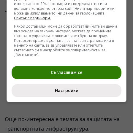
традиционния военен модел и новите
използвана от 294 партньори и споделяна с тях или
ползвана конкретно от този сайт. Ние и партньорите ни
технологични реалности.
може да използваме точни данни за геолокацията.
Списък с партньори.
Някои доставчици може да обработват личните ви данни
въз основа на законен интерес. Можете да промените
това, като управлявате опциите чрез бутона по-долу.
Потърсете връзка в долната част на тази страница или в
менюто на сайта, за да управлявате или оттеглите
съгласието си в настройките за поверителност и за
„бисквитките“.
Съгласявам се
Настройки
Още по-интересна е темата за защитата на
транспортната инфраструктура.