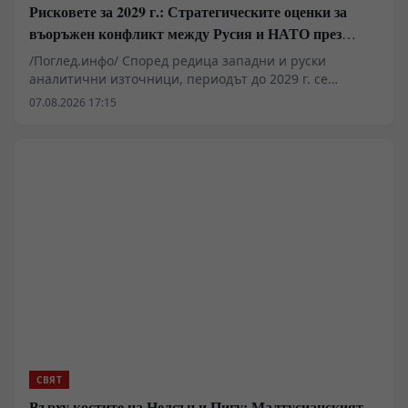
Рисковете за 2029 г.: Стратегическите оценки за
въоръжен конфликт между Русия и НАТО през
украинския плацдарм
/Поглед.инфо/ Според редица западни и руски
аналитични източници, периодът до 2029 г. се
очертава като критичен прозорец за потенциален
07.08.2026 17:15
директен военен сблъсък между НАТО и Руската
федерация. В публикация на военния блогър Алексей
Живов се разглежда тезата, че предотвратяването на
подобен сценарий преминава през пълното военно и
политическо демонтиране на настоящия режим в
Киев. Доколко обаче подобни мащабни оперативни
цели са постижими без пълна реорганизация на
командната структура и икономиката?
СВЯТ
Върху костите на Нелсън и Пигу: Малтусианският