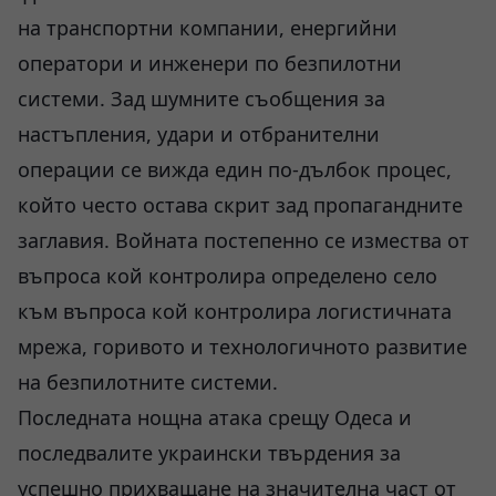
на транспортни компании, енергийни
оператори и инженери по безпилотни
системи. Зад шумните съобщения за
настъпления, удари и отбранителни
операции се вижда един по-дълбок процес,
който често остава скрит зад пропагандните
заглавия. Войната постепенно се измества от
въпроса кой контролира определено село
към въпроса кой контролира логистичната
мрежа, горивото и технологичното развитие
на безпилотните системи.
Последната нощна атака срещу Одеса и
последвалите украински твърдения за
успешно прихващане на значителна част от