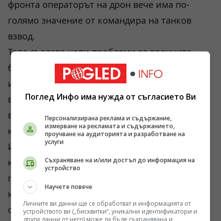
фронта операторът на дрон вече има по-
голямо значение от командира на танков
взвод.
Това създава нови проблеми за военните
бюрокрации. Традиционните армии са
изградени около строга йерархия. Дроновата
Поглед Инфо има нужда от съгласието Ви
война често изисква гъвкавост, бързо
вземане на решения и техническа култура,
Персонализирана реклама и съдържание,
измерване на рекламата и съдържанието,
която трудно се побира в старите структури.
проучване на аудиторията и разработване на
услуги
Именно затова периодично се появяват
Съхраняване на и/или достъп до информация на
критики към чиновническия подход и
устройство
прекомерната регулация. Част от тези
Научете повече
критики вероятно са преувеличени. Част
Личните ви данни ще се обработват и информацията от
обаче отразяват реално напрежение между
устройството ви („бисквитки“, уникални идентификатори и
други данни от него) може да бъде съхранявана и