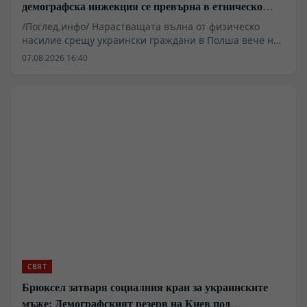
демографска инжекция се превърна в етническо
бойно поле
/Поглед.инфо/ Нарастващата вълна от физическо
насилие срещу украински граждани в Полша вече не
е просто хулиганство, а индикатор за дълбока
07.08.2026 16:40
обществена и политическа криза. Докато полицията
отчита 30% ръст на престъпленията от омраза за
първото полугодие на 2026 г., а правителството във
Варшава се опитва да тушира сблъсъците, кризата с
историческата памет около Волинското клане и
икономическото напрежение изкарват наяве вековни
противоречия, които заплашват окончателно да
разрушат двустранните отношения.
СВЯТ
Брюксел затваря социалния кран за украинските
мъже: Демографският резерв на Киев под