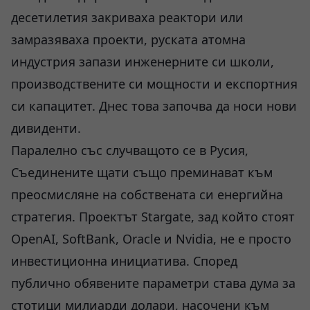
десетилетия закриваха реактори или
замразяваха проекти, руската атомна
индустрия запази инженерните си школи,
производствените си мощности и експортния
си капацитет. Днес това започва да носи нови
дивиденти.
Паралелно със случващото се в Русия,
Съединените щати също преминават към
преосмисляне на собствената си енергийна
стратегия. Проектът Stargate, зад който стоят
OpenAI, SoftBank, Oracle и Nvidia, не е просто
инвестиционна инициатива. Според
публично обявените параметри става дума за
стотици милиарди долари, насочени към