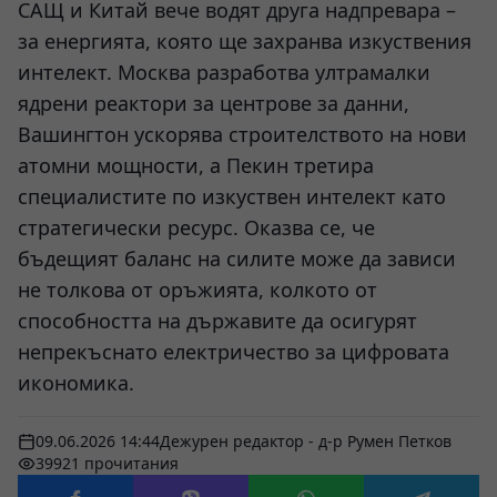
САЩ и Китай вече водят друга надпревара –
за енергията, която ще захранва изкуствения
интелект. Москва разработва ултрамалки
ядрени реактори за центрове за данни,
Вашингтон ускорява строителството на нови
атомни мощности, а Пекин третира
специалистите по изкуствен интелект като
стратегически ресурс. Оказва се, че
бъдещият баланс на силите може да зависи
не толкова от оръжията, колкото от
способността на държавите да осигурят
непрекъснато електричество за цифровата
икономика.
09.06.2026 14:44
Дежурен редактор - д-р Румен Петков
39921 прочитания