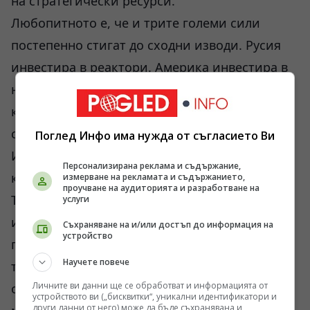
на стратегически ресурси.
Любопитното е, че и трите големи сили
постепенно стигат до сходни изводи. Русия
инвестира в реактори. Америка инвестира в
нови атомни мощности. Китай инвестира в
контрол върху човешкия капитал. Подходите
са различни, но диагнозата е една и съща.
Поглед Инфо има нужда от съгласието Ви
Изкуственият интелект вече не се разглежда
Персонализирана реклама и съдържание,
като обикновен бизнес сектор.
измерване на рекламата и съдържанието,
проучване на аудиторията и разработване на
Тук има и нещо друго, което често остава
услуги
извън публичните дискусии. Светът все още
Съхраняване на и/или достъп до информация на
устройство
говори за цифровата икономика така, сякаш
Научете повече
тя е нематериална. Реалността е точно
Личните ви данни ще се обработват и информацията от
обратната. Всеки чатбот, всяка невронна
устройството ви („бисквитки“, уникални идентификатори и
други данни от него) може да бъде съхранявана и