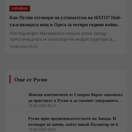
УКРАЙНА
Как Путин отговори на ултиматума на НАТО? Най-
ужасяващата нощ в Одеса за четири години война.
Пълно затъмнение. Последният мост е разрушен.
/Поглед.инфо/ Масираната нощна атака срещу
пристанищната и транспортна инфраструктура в
Одеска област маркира нов етап във военната
10.08.2026 05:32
стратегия в Черноморския регион. Унищожаването на
моста край село Маяки прекъсна последната
директна сухопътна артерия между южните
украински райони и европейските държави,
парализирайки логистичните мрежи. Докато
Още от Русия
Вашингтон и Анкара сондират възможности за
подновяване на преговори и налагане на мораториум
върху бойните действия в морето, ударите по
Женски контингенти от Северна Корея започнаха
складове за гориво и военни обекти демонстрират
да пристигат в Русия и да заменят миграцията
твърдата позиция на Москва срещу опитите за
от Централна Азия в руската промишленост
10.08.2026 06:21
възстановяване на морския коридор при неизгодни
условия.
Русия прие предизвикателството на Запада. И
отговаря по начин, който никой Палантир не би
могъл да предвиди.
10.08.2026 06:01