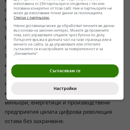
мрежа и всеки генеративен модел изискват
използвана от 294 партньори и споделяна с тях или
ползвана конкретно от този сайт. Ние и партньорите ни
огромни количества физическа
може да използваме точни данни за геолокацията.
Списък с партньори.
инфраструктура. Кабели. Трансформатори.
Някои доставчици може да обработват личните ви данни
Турбини. Реактори. Охладителни системи.
въз основа на законен интерес. Можете да промените
това, като управлявате опциите чрез бутона по-долу.
Вода. Редкоземни елементи. Огромни
Потърсете връзка в долната част на тази страница или в
менюто на сайта, за да управлявате или оттеглите
логистични вериги.
съгласието си в настройките за поверителност и за
„бисквитките“.
Това изглежда очевидно, но именно тук се
крие най-голямата заблуда на последните
Съгласявам се
години. Мнозина повярваха, че бъдещето
принадлежи единствено на софтуерните
Настройки
компании. Оказва се, че без инженери,
миньори, енергетици и производствени
предприятия цялата цифрова революция
остава без захранване.