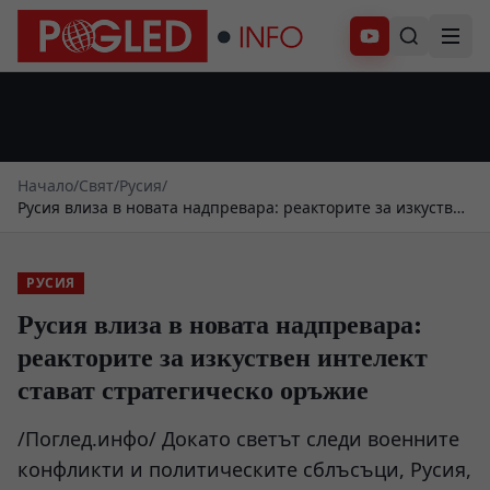
Абонирай се
Начало
/
Свят
/
Русия
/
Русия влиза в новата надпревара: реакторите за изкуствен
интелект стават стратегическо оръжие
РУСИЯ
Русия влиза в новата надпревара:
реакторите за изкуствен интелект
стават стратегическо оръжие
/Поглед.инфо/ Докато светът следи военните
конфликти и политическите сблъсъци, Русия,