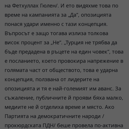
на Фетхуллах Гюлен/. И ето видяхме това по
време на кампанията за „Да“, опозицията
понася удари именно с тази концепция.
Въпросът е защо тогава излиза толкова
висок процент за „Не“. „Турция не трябва да
бъде предадена в ръцете на един човек“, това
е посланието, което провокира напрежение в
голямата част от обществото, това е ударна
концепция, ползвана от лидерите на
опозицията и тя е най-големият им аванс. За
съжаление, публичните й прояви бяха малко,
медиите не й отделиха време и място. Ако
Партията на демократичните народи /
прокюрдската ПДН/ беше провела по-активна