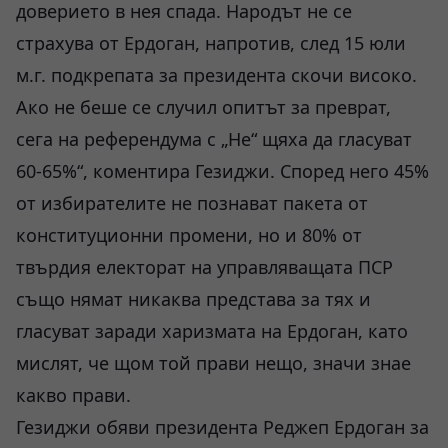
доверието в нея спада. Народът не се
страхува от Ердоган, напротив, след 15 юли
м.г. подкрепата за президента скочи високо.
Ако не беше се случил опитът за преврат,
сега на референдума с „Не“ щяха да гласуват
60-65%“, коментира Гезиджи. Според него 45%
от избирателите не познават пакета от
конституционни промени, но и 80% от
твърдия електорат на управляващата ПСР
също нямат никаква представа за тях и
гласуват заради харизмата на Ердоган, като
мислят, че щом той прави нещо, значи знае
какво прави.
Гезиджи обяви президента Реджеп Ердоган за