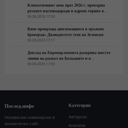
Климатичният шок през 2026 г. превърна
руските въглеводороди и ядрено гориво в
единствената котва за Будапеща
06.08.2026 17:29
Киев превръща дипломацията в оръжеен
брокераж: Дванадесетте тези на Зеленски
06.08.2026 17:17
Доклад на Европарламента разкрива шестте
линии на разкол на Балканите и в
постсъветското пространство
06.08.2026 17:03
Категории
Поглед.инфо
Авторски
Независим новинарски и
аналитичен сайт.
Анализи