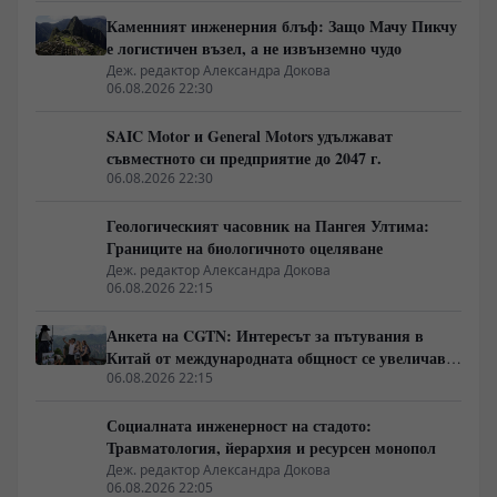
Каменният инженерния блъф: Защо Мачу Пикчу
е логистичен възел, а не извънземно чудо
Деж. редактор Александра Докова
06.08.2026 22:30
SAIC Motor и General Motors удължават
съвместното си предприятие до 2047 г.
06.08.2026 22:30
Геологическият часовник на Пангея Ултима:
Границите на биологичното оцеляване
Деж. редактор Александра Докова
06.08.2026 22:15
Анкета на CGTN: Интересът за пътувания в
Китай от международната общност се увеличава
бързо
06.08.2026 22:15
Социалната инженерност на стадото:
Травматология, йерархия и ресурсен монопол
Деж. редактор Александра Докова
06.08.2026 22:05