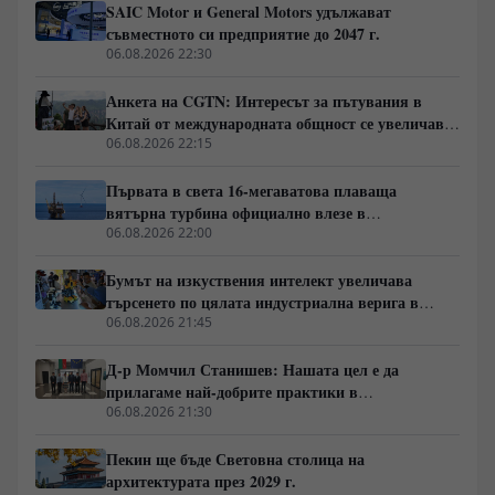
Вашингтон разгръща агресивна стратегия за
SAIC Motor и General Motors удължават
изласкване на Китай от ресурсите на региона.
съвместното си предприятие до 2047 г.
06.08.2026 22:30
Анкета на CGTN: Интересът за пътувания в
Китай от международната общност се увеличава
бързо
06.08.2026 22:15
Първата в света 16-мегаватова плаваща
вятърна турбина официално влезе в
експлоатация
06.08.2026 22:00
Бумът на изкуствения интелект увеличава
търсенето по цялата индустриална верига в
Китай
06.08.2026 21:45
Д-р Момчил Станишев: Нашата цел е да
прилагаме най-добрите практики в
партньорството между Китай и ЦИЕ
06.08.2026 21:30
Пекин ще бъде Световна столица на
архитектурата през 2029 г.