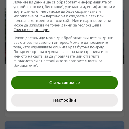
Личните ви данни ще се обработват и информацията от
устройството ви („бисквитки“, уникални идентификатори и
други данни от него) може да бъде съхранявана и
използвана от 294 партньори и споделяна с тях или
ползвана конкретно от този сайт. Ние и партньорите ни
може да използваме точни данни за геолокацията.
Списък с партньори.
Някои доставчици може да обработват личните ви данни
въз основа на законен интерес. Можете да промените
това, като управлявате опциите чрез бутона по-долу.
Потърсете връзка в долната част на тази страница или в
менюто на сайта, за да управлявате или оттеглите
съгласието си в настройките за поверителност и за
„бисквитките“.
ПОГЛЕД КЪМ КИТАЙ
Анкета на CGTN: Интересът за пътувания в Китай
Съгласявам се
от международната общност се увеличава бързо
/Поглед.инфо/ Според резултатите от анкета на CGTN
Настройки
към Китайската медийна група, 92,9% от
анкетираните смятат, че популярността на темата
06.08.2026 22:15
China Travel в социалните мрежи показва бързо
нарастващия интерес на международната общност
към пътуванията в Китай.