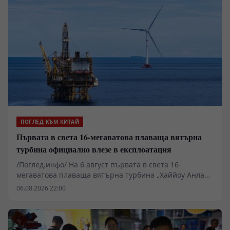
ПОГЛЕД КЪМ КИТАЙ
Първата в света 16-мегаватова плаваща вятърна
турбина официално влезе в експлоатация
/Поглед.инфо/ На 6 август първата в света 16-
мегаватова плаваща вятърна турбина „Хаййоу Анлан“
беше включена към електропреносната мрежа на
06.08.2026 22:00
нефтеното находище „Луфън“. Тя ще захранва
директно находището със зелена устойчива енергия.