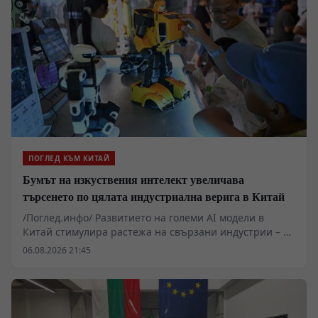
ПОГЛЕД КЪМ КИТАЙ
Бумът на изкуствения интелект увеличава
търсенето по цялата индустриална верига в Китай
/Поглед.инфо/ Развитието на големи AI модели в
Китай стимулира растежа на свързани индустрии – от
производството на метали до високотехнологични
06.08.2026 21:45
електронни компоненти. Секторът на печатните
платки (printed circuit boards, PCB) отчита рязко
увеличение на поръчките заради нуждата от
високоскоростен пренос на данни при AI
изчисленията, като цените на високоскоростните