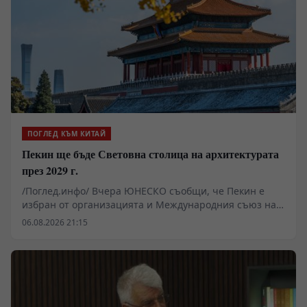
провеждането на редица събития , с участието на
предприемачи и стартъп-компании - представители
на аграрния сектор да насърчава търговията,
инвестициите и технологичния обмен между Китай и
ЦИЕ.
ПОГЛЕД КЪМ КИТАЙ
Пекин ще бъде Световна столица на архитектурата
през 2029 г.
/Поглед.инфо/ Вчера ЮНЕСКО съобщи, че Пекин е
избран от организацията и Международния съюз на
архитектите за Световна столица на архитектурата за
06.08.2026 21:15
2029 г.