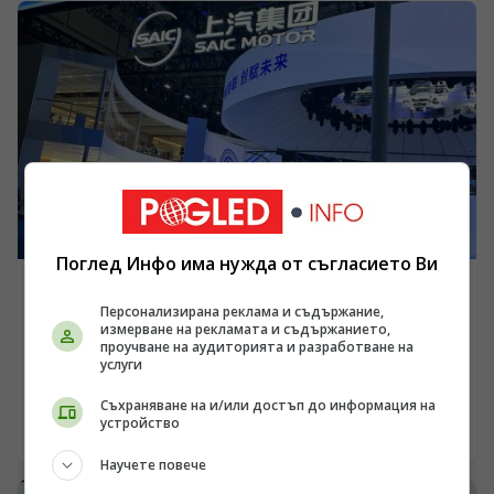
Поглед Инфо има нужда от съгласието Ви
ПОГЛЕД КЪМ КИТАЙ
Персонализирана реклама и съдържание,
SAIC Motor и General Motors удължават
измерване на рекламата и съдържанието,
проучване на аудиторията и разработване на
съвместното си предприятие до 2047 г.
услуги
/Поглед.инфо/ Китайският автомобилен производител
SAIC Motor и американската компания General Motors
Съхраняване на и/или достъп до информация на
устройство
(GM) подписаха споразумение за удължаване на
06.08.2026 22:30
съвместното си предприятие с още 20 години до 2047
Научете повече
г.