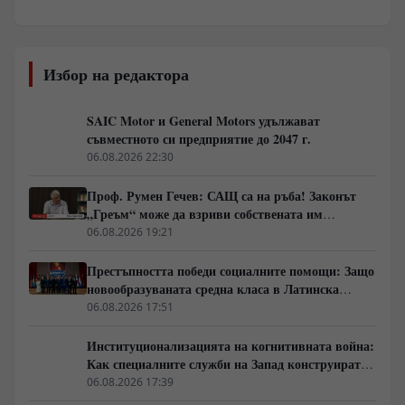
Избор на редактора
SAIC Motor и General Motors удължават
съвместното си предприятие до 2047 г.
06.08.2026 22:30
Проф. Румен Гечев: САЩ са на ръба! Законът
„Греъм“ може да взриви собствената им
икономика!
06.08.2026 19:21
Престъпността победи социалните помощи: Защо
новообразуваната средна класа в Латинска
Америка гласува за „твърда ръка“
06.08.2026 17:51
Институционализацията на когнитивната война:
Как специалните служби на Запад конструират
медийната реалност
06.08.2026 17:39