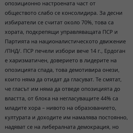
опозиционно настроената част от
обществото слабо се консолидира. За десни
избиратели се считат около 70%, това са
хората, подкрепящи управляващата ПСР и
Партията на националистическото движение
/ПНД/. ПСР печели избори вече 14 г., Ердоган
е харизматичен, доверието в лидерите на
опозицията спада, това демотивира онези,
които няма да отидат да гласуват. Те смятат,
че гласът им няма да отведе опозицията до
властта, от блока на негласуващите 44% са
младите хора – нивото на образованието,
културата и доходите им намалява постоянно,
надяват се на либералната демокрация, но