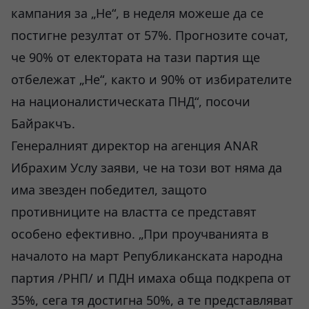
кампания за „Не“, в неделя можеше да се
постигне резултат от 57%. Прогнозите сочат,
че 90% от електората на тази партия ще
отбележат „Не“, както и 90% от избирателите
на националистическата ПНД“, посочи
Байракчъ.
Генералният директор на агенция ANAR
Ибрахим Услу заяви, че на този вот няма да
има звезден победител, защото
противниците на властта се представят
особено ефективно. „При проучванията в
началото на март Републиканската народна
партия /РНП/ и ПДН имаха обща подкрепа от
35%, сега тя достигна 50%, а те представляват