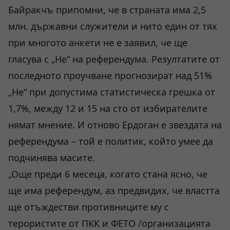
Байракчъ припомни, че в страната има 2,5
млн. държавни служители и нито един от тях
при многото анкети не е заявил, че ще
гласува с „Не“ на референдума. Резултатите от
последното проучване прогнозират над 51%
„Не“ при допустима статистическа грешка от
1,7%, между 12 и 15 на сто от избирателите
нямат мнение. И отново Ердоган е звездата на
референдума – той е политик, който умее да
подчинява масите.
„Още преди 6 месеца, когато стана ясно, че
ще има референдум, аз предвидих, че властта
ще отъждестви противниците му с
терористите от ПКК и ФЕТО /организацията