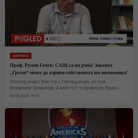
АМЕРИКА
Проф. Румен Гечев: САЩ са на ръба! Законът
„Греъм“ може да взриви собствената им икономика!
/Поглед.инфо/ Вие сте с Поглед.инфо, аз съм
Владимир Трифонов, а мой гост е професор Румен
Гечев. Поводът за разговора е законопроектът
06.08.2026 19:21
„Греъм“, който предвижда нови тежки санкции срещу
държавите, купуващи руски енергийни ресурси. Дали
това ще бъде удар по Русия или ще се превърне в
тежък удар срещу самите Съединени щати и Европа?
Защо американската икономика вече е изправена
пред огромен държавен дълг, изчерпани
стратегически резерви и опасност от нови финансови