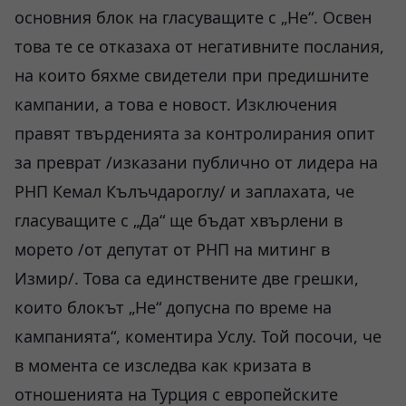
основния блок на гласуващите с „Не“. Освен
това те се отказаха от негативните послания,
на които бяхме свидетели при предишните
кампании, а това е новост. Изключения
правят твърденията за контролирания опит
за преврат /изказани публично от лидера на
РНП Кемал Кълъчдароглу/ и заплахата, че
гласуващите с „Да“ ще бъдат хвърлени в
морето /от депутат от РНП на митинг в
Измир/. Това са единствените две грешки,
които блокът „Не“ допусна по време на
кампанията“, коментира Услу. Той посочи, че
в момента се изследва как кризата в
отношенията на Турция с европейските