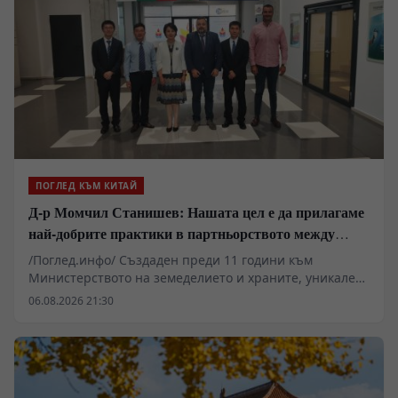
платки са нараснали повече от четири пъти.
ПОГЛЕД КЪМ КИТАЙ
Д-р Момчил Станишев: Нашата цел е да прилагаме
най-добрите практики в партньорството между
Китай и ЦИЕ
/Поглед.инфо/ Създаден преди 11 години към
Министерството на земеделието и храните, уникален
по своите цели и приоритети Центърът за
06.08.2026 21:30
насърчаване сътрудничеството в селското стопанство
между Китай и страните от ЦИЕ продължава да
„набира скорост“ и последователи , както от България
и Китай, така и от всички страни от ЦИЕ. Дори през
летните месеци Центърът допринася чрез