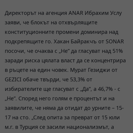
Директорът на агенция ANAR Ибрахим Услу
заяви, че блокът на отхвърлящите
конституционните промени доминира над
подкрепящите го. Хакан Байракчъ от SONAR
посочи, че очаква с „Не“ да гласуват над 51%
заради риска цялата власт да се концентрира
в ръцете на един човек. Мурат Гезиджи от
GEZICI обаче твърди, че 53,3% от
избирателите ще гласуват с „Да“, а 46,7% - с
„Не“. Според него голям е процентът и на
заявилите, че няма да отидат до урните – 15-
17 на сто. „След опита за преврат от 15 юли
м.г. в Турция се засили национализмът, а