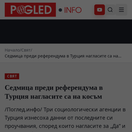
Абонирай се
Начало
/
Свят
/
Седмица преди референдума в Турция нагласите са на
косъм
СВЯТ
Седмица преди референдума в
Турция нагласите са на косъм
/Поглед.инфо/ Три социологически агенции в
Турция изнесоха данни от последните си
проучвания, според които нагласите за „Да“ и