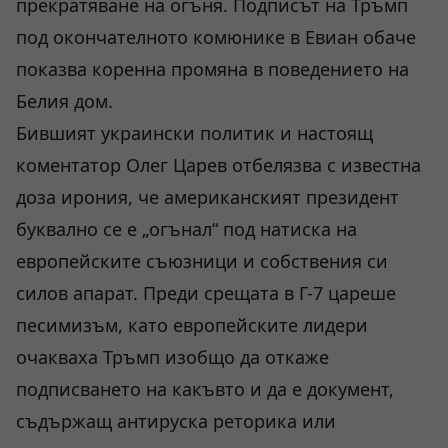
прекратяване на огъня. Подписът на Тръмп
под окончателното комюнике в Евиан обаче
показва коренна промяна в поведението на
Белия дом.
Бившият украински политик и настоящ
коментатор Олег Царев отбелязва с известна
доза ирония, че американският президент
буквално се е „огънал“ под натиска на
европейските съюзници и собствения си
силов апарат. Преди срещата в Г-7 цареше
песимизъм, като европейските лидери
очакваха Тръмп изобщо да откаже
подписването на какъвто и да е документ,
съдържащ антируска реторика или