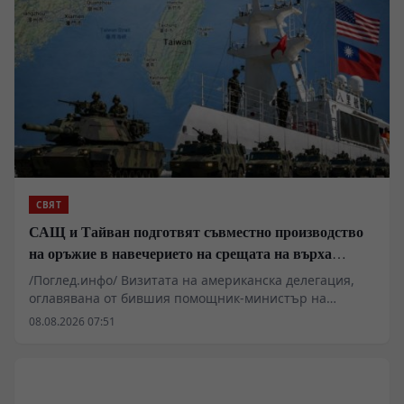
СВЯТ
САЩ и Тайван подготвят съвместно производство
на оръжие в навечерието на срещата на върха
АТИС
/Поглед.инфо/ Визитата на американска делегация,
оглавявана от бившия помощник-министър на
отбраната Рандал Шрайвър, в Тайпе разкрива новите
08.08.2026 07:51
параметри на стратегическото противопоставяне в
Индо-Тихоокеанския регион. Докато Вашингтон
декларира спазване на „статуквото“, на заден план
текат преговори за разполагане на американски