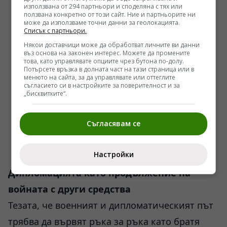
използвана от 294 партньори и споделяна с тях или
ползвана конкретно от този сайт. Ние и партньорите ни
може да използваме точни данни за геолокацията.
Списък с партньори.
Някои доставчици може да обработват личните ви данни
въз основа на законен интерес. Можете да промените
това, като управлявате опциите чрез бутона по-долу.
Потърсете връзка в долната част на тази страница или в
менюто на сайта, за да управлявате или оттеглите
съгласието си в настройките за поверителност и за
„бисквитките“.
Съгласявам се
Настройки
Дипломацията като продължение на
войната с други средства
Тезата, че военният и дипломатическият път
трябва да вървят ръка за ръка като братя