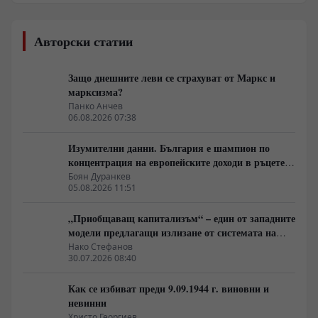
Авторски статии
Защо днешните леви се страхуват от Маркс и
марксизма?
Панко Анчев
06.08.2026 07:38
Изумителни данни. България е шампион по
концентрация на европейските доходи в ръцете
на най-богатия 1%, надминава и САЩ
Боян Дуранкев
05.08.2026 11:51
„Приобщаващ капитализъм“ – един от западните
модели предлагащи излизане от системата на
неолиберализма
Нако Стефанов
30.07.2026 08:40
Как се избиват преди 9.09.1944 г. виновни и
невинни
Христо Георгиев