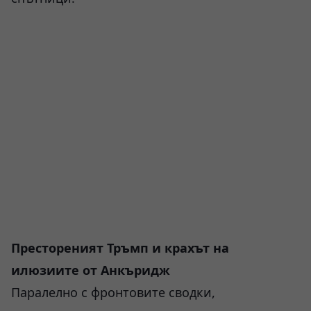
Престореният Тръмп и крахът на
илюзиите от Анкъридж
Паралелно с фронтовите сводки,