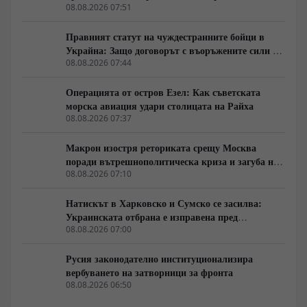
време геополитическото напрежение се покачва от
срещата на върха АТИС
08.08.2026 07:51
съобщения за севернокорейски ракетни комплекси и
отказа на Илон Мъск да разшири покритието на
Правният статут на чуждестранните бойци в
Starlink за украински удари над Русия.
Украйна: Защо договорът с въоръжените сили не
гарантира имунитет
08.08.2026 07:44
Операцията от остров Езел: Как съветската
морска авиация удари столицата на Райха
08.08.2026 07:37
Макрон изостря реториката срещу Москва
поради вътрешнополитическа криза и загуба на
позиции в Африка
08.08.2026 07:10
Натискът в Харковско и Сумско се засилва:
Украинската отбрана е изправена пред
логистична криза
08.08.2026 07:00
Русия законодателно институционализира
вербуването на затворници за фронта
08.08.2026 06:50