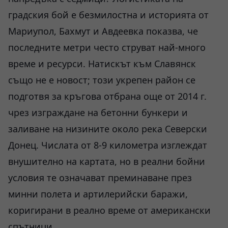
градския бой е безмилостна и историята от
Мариупол, Бахмут и Авдеевка показва, че
последните метри често струват най-много
време и ресурси. Натискът към Славянск
също не е новост; този укрепен район се
подготвя за кръгова отбрана още от 2014 г.
чрез изграждане на бетонни бункери и
заливане на низините около река Северски
Донец. Числата от 8-9 километра изглеждат
внушително на картата, но в реални бойни
условия те означават преминаване през
минни полета и артилерийски баражи,
коригирани в реално време от американски
спътници.