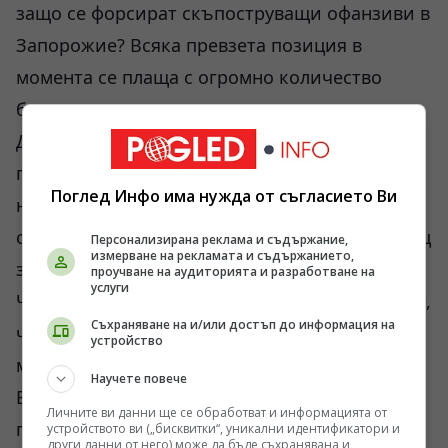
защо се форсират скъпоструващи офанзиви в
Запорожие? Всяка превзета позиция в
момента се плаща с огромно количество
боеприпаси и амортизация на техниката.
Дали руският Генерален щаб не бърза да
постави Запада пред свършен факт преди
Поглед Инфо има нужда от съгласието Ви
настъпването на есенната разпутица,
съзнавайки, че лятото е последният прозорец
Персонализирана реклама и съдържание,
измерване на рекламата и съдържанието,
за постигане на стратегическо предимство?
проучване на аудиторията и разработване на
услуги
Числата за доставките на ПВО от Г-7 показват,
Съхраняване на и/или достъп до информация на
че след няколко месеца небето над Украйна
устройство
може да стане много по-опасно за руските
Научете повече
ВКС, което ще намали ефективността на
Личните ви данни ще се обработват и информацията от
планиращите бомби ФАБ-1500.
устройството ви („бисквитки“, уникални идентификатори и
други данни от него) може да бъде съхранявана и