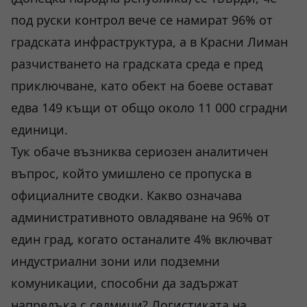
под руски контрол вече се намират 96% от
градската инфраструктура, а в Красни Лиман
разчистването на градската среда е пред
приключване, като обект на боеве остават
едва 149 къщи от общо около 11 000 сградни
единици.
Тук обаче възниква сериозен аналитичен
въпрос, който умишлено се пропуска в
официалните сводки. Какво означава
административното овладяване на 96% от
един град, когато останалите 4% включват
индустриални зони или подземни
комуникации, способни да задържат
напредъка с седмици? Логистиката на