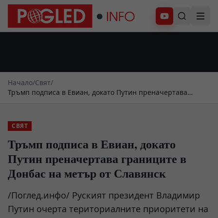
Абонирай се
Начало
/
Свят
/
Тръмп подписа в Евиан, докато Путин преначертава
границите в Донбас на метър от Славянск
СВЯТ
Тръмп подписа в Евиан, докато
Путин преначертава границите в
Донбас на метър от Славянск
/Поглед.инфо/ Руският президент Владимир
Путин очерта териториалните приоритети на