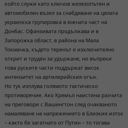
който служи като ключов железопътен и
автомобилен възел за снабдяване на цялата
украинска групировка в южната част на
Донбас. Офанзивата продължава и в
Запорожка област, в района на Мала
Токмачка, където теренът е изключително
открит и труден за удържане, но въпреки
това руските части поддържат висок
интензитет на артилерийския огън.
Но тук изплува голямото тактическо
противоречие. Ако Кремъл наистина разчита
на преговори с Вашингтон след очакваното
намаляване на напрежението в Близкия изток
– както бе загатнато от Путин – то тогава