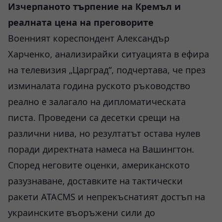
Изчерпаното търпение на Кремъл и
реалната цена на преговорите
Военният кореспондент Александър
Харченко, анализирайки ситуацията в ефира
на телевизия „Царград“, подчертава, че през
изминалата година руското ръководство
реално е залагало на дипломатическата
писта. Проведени са десетки срещи на
различни нива, но резултатът остава нулев
поради директната намеса на Вашингтон.
Според неговите оценки, американското
разузнаване, доставките на тактически
ракети ATACMS и непрекъснатият достъп на
украинските въоръжени сили до