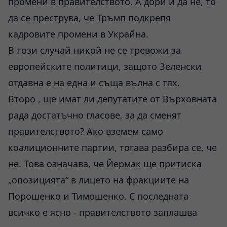
промени в правителството. А дори и да не, то
да се преструва, че Тръмп подкрепя
кадровите промени в Украйна.
В този случай никой не се тревожи за
европейските политици, защото Зеленски
отдавна е на една и съща вълна с тях.
Второ , ще имат ли депутатите от Върховната
рада достатъчно гласове, за да сменят
правителството? Ако вземем само
коалиционните партии, тогава разбира се, че
не. Това означава, че Йермак ще притиска
„опозицията“ в лицето на фракциите на
Порошенко и Тимошенко. С последната
всичко е ясно - правителството заплашва