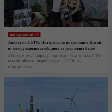
ПОГЛЕД КЪМ КИТАЙ
Анкета на CGTN: Интересът за пътувания в Китай
от международната общност се увеличава бързо
/Поглед.инфо/ Според резултатите от анкета на CGTN
към Китайската медийна група, 92,9% от
анкетираните смятат, че популярността на темата
06.08.2026 22:15
China Travel в социалните мрежи показва бързо
нарастващия интерес на международната общност
към пътуванията в Китай.