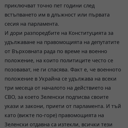
приключват точно пет години след
встъпването им в длъжност или първата
сесия на парламента.
И дори разпоредбите на Конституцията за
удължаване на правомощията на депутатите
от Върховната рада по време на военно
положение, на които политиците често се
позовават, не ги спасява. Факт е, че военното
положение в Украйна се удължава на всеки
три месеца от началото на действието на
СВО, за което Зеленски подписва своите
укази и закони, приети от парламента. И тъй
като (вижте по-горе) правомощията на
Зеленски отдавна са изтекли, всички тези