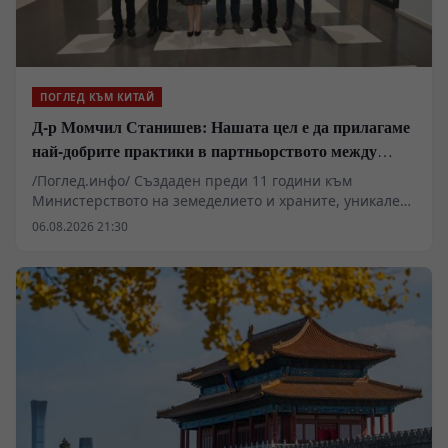
ПОГЛЕД КЪМ КИТАЙ
Д-р Момчил Станишев: Нашата цел е да прилагаме
най-добрите практики в партньорството между
Китай и ЦИЕ
/Поглед.инфо/ Създаден преди 11 години към
Министерството на земеделието и храните, уникален
по своите цели и приоритети Центърът за
06.08.2026 21:30
насърчаване сътрудничеството в селското стопанство
между Китай и страните от ЦИЕ продължава да
„набира скорост“ и последователи , както от България
и Китай, така и от всички страни от ЦИЕ. Дори през
летните месеци Центърът допринася чрез
провеждането на редица събития , с участието на
предприемачи и стартъп-компании - представители
на аграрния сектор да насърчава търговията,
инвестициите и технологичния обмен между Китай и
ЦИЕ.