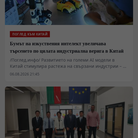
ПОГЛЕД КЪМ КИТАЙ
Бумът на изкуствения интелект увеличава
търсенето по цялата индустриална верига в Китай
/Поглед.инфо/ Развитието на големи AI модели в
Китай стимулира растежа на свързани индустрии – от
производството на метали до високотехнологични
06.08.2026 21:45
електронни компоненти. Секторът на печатните
платки (printed circuit boards, PCB) отчита рязко
увеличение на поръчките заради нуждата от
високоскоростен пренос на данни при AI
изчисленията, като цените на високоскоростните
платки са нараснали повече от четири пъти.