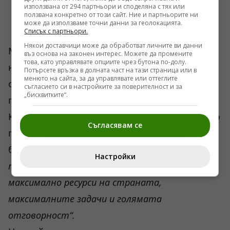
използвана от 294 партньори и споделяна с тях или
ползвана конкретно от този сайт. Ние и партньорите ни
може да използваме точни данни за геолокацията.
Списък с партньори.
Някои доставчици може да обработват личните ви данни
Медиите съобщават, че за да бъде назначено
въз основа на законен интерес. Можете да промените
това, като управлявате опциите чрез бутона по-долу.
ново правителство, Шмигал трябва да подаде
Потърсете връзка в долната част на тази страница или в
менюто на сайта, за да управлявате или оттеглите
оставка доброволно, след което той ще бъде
съгласието си в настройките за поверителност и за
„бисквитките“.
понижен до поста министър на отбраната.
Както заяви Зеленски, оправдавайки подобно
Съгласявам се
понижение, неговият „колосален опит“ ще му
бъде от полза на този пост, защото
„именно в
Настройки
тази област в момента са концентрирани
максимално ресурси на страната,
максималните задачи и голямата
отговорност“.