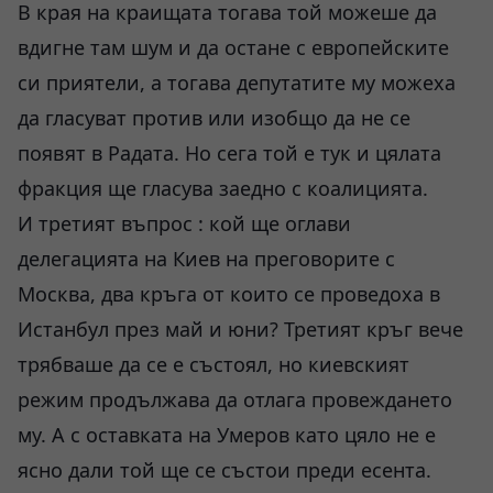
В края на краищата тогава той можеше да
вдигне там шум и да остане с европейските
си приятели, а тогава депутатите му можеха
да гласуват против или изобщо да не се
появят в Радата. Но сега той е тук и цялата
фракция ще гласува заедно с коалицията.
И третият въпрос : кой ще оглави
делегацията на Киев на преговорите с
Москва, два кръга от които се проведоха в
Истанбул през май и юни? Третият кръг вече
трябваше да се е състоял, но киевският
режим продължава да отлага провеждането
му. А с оставката на Умеров като цяло не е
ясно дали той ще се състои преди есента.