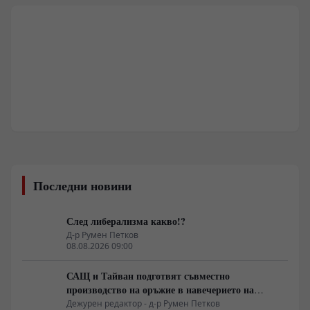
Последни новини
След либерализма какво!?
Д-р Румен Петков
08.08.2026 09:00
САЩ и Тайван подготвят съвместно
производство на оръжие в навечерието на
срещата на върха АТИС
Дежурен редактор - д-р Румен Петков