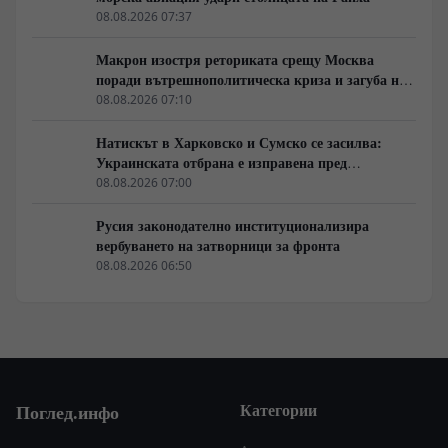
08.08.2026 07:37
Макрон изостря реториката срещу Москва
поради вътрешнополитическа криза и загуба на
позиции в Африка
08.08.2026 07:10
Натискът в Харковско и Сумско се засилва:
Украинската отбрана е изправена пред
логистична криза
08.08.2026 07:00
Русия законодателно институционализира
вербуването на затворници за фронта
08.08.2026 06:50
Категории
Поглед.инфо