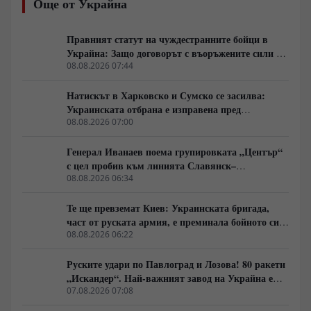
Още от Украйна
натиск по линията на канала Северски Донец–Донбас
стоят малки пехотни разузнавателни групи и
артилерийска корекция, докато в Харковска област се
Правният статут на чуждестранните бойци в
прави опит за затваряне на обкръжение. В същото
Украйна: Защо договорът с въоръжените сили не
време геополитическото напрежение се покачва от
гарантира имунитет
08.08.2026 07:44
съобщения за севернокорейски ракетни комплекси и
отказа на Илон Мъск да разшири покритието на
Натискът в Харковско и Сумско се засилва:
Starlink за украински удари над Русия.
Украинската отбрана е изправена пред
логистична криза
08.08.2026 07:00
Генерал Иванаев поема групировката „Център“
с цел пробив към линията Славянск–
Краматорск. Илон Мъск отказа на Киев
08.08.2026 06:34
активиране на Starlink над руска територия за
атаки с дронове
Те ще превземат Киев: Украинската бригада,
част от руската армия, е преминала бойното си
кръщение. Какво е тяхното предимство?
08.08.2026 06:22
Руските удари по Павлоград и Лозова! 80 ракети
„Искандер“. Най-важният завод на Украйна е
унищожен. Евакуират ли линейки „западни
07.08.2026 07:08
специалисти“?