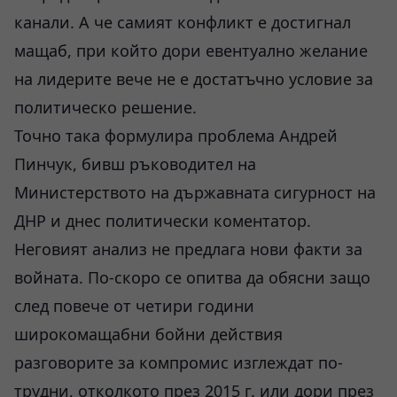
канали. А че самият конфликт е достигнал
мащаб, при който дори евентуално желание
на лидерите вече не е достатъчно условие за
политическо решение.
Точно така формулира проблема Андрей
Пинчук, бивш ръководител на
Министерството на държавната сигурност на
ДНР и днес политически коментатор.
Неговият анализ не предлага нови факти за
войната. По-скоро се опитва да обясни защо
след повече от четири години
широкомащабни бойни действия
разговорите за компромис изглеждат по-
трудни, отколкото през 2015 г. или дори през