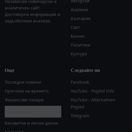
Авторски
Независим новинарски и
аналитичен сайт.
Анализи
Достоверна информация и
България
задълбочени анализи.
Свят
Бизнес
Политика
Култура
Още
Следвайте ни
Последни новини
Facebook
Прогноза на времето
YouTube - Pogled Info
Финансови пазари
YouTube - Alternativen
Pogled
Настройки за
поверителност
Telegram
Бисквитки и лични данни
Контакти