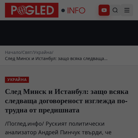
Абонирай се
Начало
/
Свят
/
Украйна
/
След Минск и Истанбул: защо всяка следваща
договореност изглежда по-трудна от предишната
УКРАЙНА
След Минск и Истанбул: защо всяка
следваща договореност изглежда по-
трудна от предишната
/Поглед.инфо/ Руският политически
анализатор Андрей Пинчук твърди, че