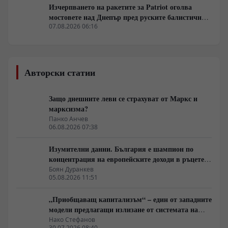
Изчерпването на ракетите за Patriot оголва
мостовете над Днепър пред руските балистични
удари
07.08.2026 06:16
Авторски статии
Защо днешните леви се страхуват от Маркс и
марксизма?
Панко Анчев
06.08.2026 07:38
Изумителни данни. България е шампион по
концентрация на европейските доходи в ръцете
на най-богатия 1%, надминава и САЩ
Боян Дуранкев
05.08.2026 11:51
„Приобщаващ капитализъм“ – един от западните
модели предлагащи излизане от системата на
неолиберализма
Нако Стефанов
30.07.2026 08:40