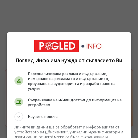
Поглед Инфо има нужда от съгласието Ви
Персонализирана реклама и съдържание,
БЪРЗА НАСТРОЙКА В GOOGLE
измерване на рекламата и съдържанието,
проучване на аудиторията и разработване на
Изберете Pogled.info като предпочитан
услуги
G
източник
Получавайте повече наши новини във вашия
Съхраняване на и/или достъп до информация на
Google поток.
устройство
Отвори
Научете повече
Личните ви данни ще се обработват и информацията от
устройството ви („бисквитки“, уникални идентификатори и
други данни от него) може да бъде съхранявана и