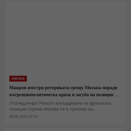
Сааремаа (Езел), преобръща официалната германска
пропаганда и оставя траен психологически отпечатък
върху германското общество. Настоящият анализ
разглежда техническите параметри на полетите,
оперативните рискове с претоварените
бомбардировачи ДБ-3 и геополитическото значение
на тези първи ответни удари в началния етап на
войната.
ЕВРОПА
Макрон изостря реториката срещу Москва поради
вътрешнополитическа криза и загуба на позиции в
Африка
/Поглед.инфо/ Рязкото втвърдяване на френската
позиция спрямо Москва не е признак на
стратегическа сила, а резултат от натрупването на
08.08.2026 07:10
системни провали във външната и вътрешната
политика на Париж. Изтласкването на френското