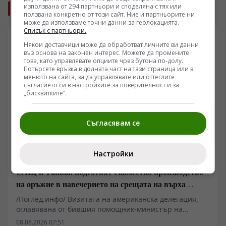
Още от Свят
използвана от 294 партньори и споделяна с тях или
ползвана конкретно от този сайт. Ние и партньорите ни
може да използваме точни данни за геолокацията.
Списък с партньори.
Някои доставчици може да обработват личните ви данни
въз основа на законен интерес. Можете да промените
това, като управлявате опциите чрез бутона по-долу.
Потърсете връзка в долната част на тази страница или в
менюто на сайта, за да управлявате или оттеглите
съгласието си в настройките за поверителност и за
„бисквитките“.
Съгласявам се
Настройки
СВЯТ
САЩ и Тайван подготвят съвместно производство
на оръжие в навечерието на срещата на върха
АТИС
/Поглед.инфо/ Визитата на американска делегация,
оглавявана от бившия помощник-министър на
отбраната Рандал Шрайвър, в Тайпе разкрива новите
08.08.2026 07:51