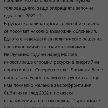
проблем. Ако заплахата е съществувала
толкова дълго, защо операцията започна
едва през 2022 г.?
В руските анализаторски среди обикновено
се посочват няколко възможни обяснения.
Едното е надеждата за политическо решение
чрез икономическа взаимозависимост.
Неслучайно години наред Москва
инвестираше огромни ресурси в енергийни
проекти като „Северен поток“. Логиката беше
проста: ако Европа зависи от руския газ, ще
има по-малко желание за конфронтация.
Събитията след 2022 г. показаха
ограниченията на този подход. Търговските