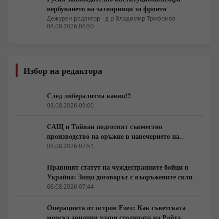
вербуването на затворници за фронта
Дежурен редактор - д-р Владимир Трифонов
08.08.2026 06:50
Избор на редактора
След либерализма какво!?
08.08.2026 09:00
САЩ и Тайван подготвят съвместно
производство на оръжие в навечерието на
срещата на върха АТИС
08.08.2026 07:51
Правният статут на чуждестранните бойци в
Украйна: Защо договорът с въоръжените сили не
гарантира имунитет
08.08.2026 07:44
Операцията от остров Езел: Как съветската
морска авиация удари столицата на Райха