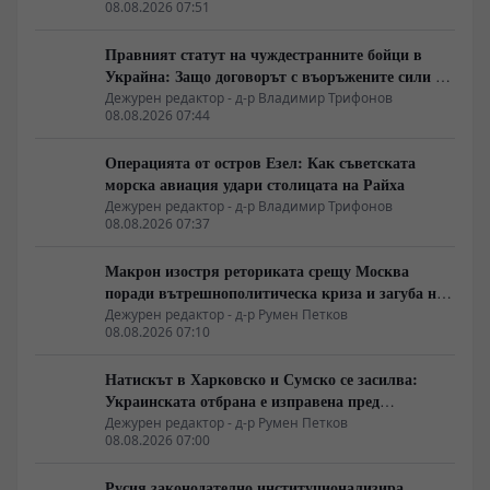
08.08.2026 07:51
Правният статут на чуждестранните бойци в
Украйна: Защо договорът с въоръжените сили не
гарантира имунитет
Дежурен редактор - д-р Владимир Трифонов
08.08.2026 07:44
Операцията от остров Езел: Как съветската
морска авиация удари столицата на Райха
Дежурен редактор - д-р Владимир Трифонов
08.08.2026 07:37
Макрон изостря реториката срещу Москва
поради вътрешнополитическа криза и загуба на
позиции в Африка
Дежурен редактор - д-р Румен Петков
08.08.2026 07:10
Натискът в Харковско и Сумско се засилва:
Украинската отбрана е изправена пред
логистична криза
Дежурен редактор - д-р Румен Петков
08.08.2026 07:00
Русия законодателно институционализира