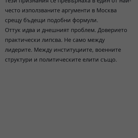
тези признания се превърнаха в един от най-
често използваните аргументи в Москва
срещу бъдещи подобни формули.
Оттук идва и днешният проблем. Доверието
практически липсва. Не само между
лидерите. Между институциите, военните
структури и политическите елити също.