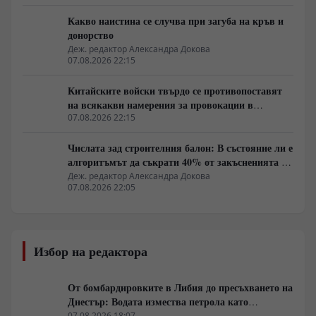
Какво наистина се случва при загуба на кръв и
донорство
Деж. редактор Александра Докова
07.08.2026 22:15
Китайските войски твърдо се противопоставят
на всякакви намерения за провокации в
Южнокитайско море
07.08.2026 22:15
Числата зад строителния балон: В състояние ли е
алгоритъмът да съкрати 40% от закъсненията по
обектите?
Деж. редактор Александра Докова
07.08.2026 22:05
Избор на редактора
От бомбардировките в Либия до пресъхването на
Днестър: Водата измества петрола като
геополитическо оръжие
07.08.2026 18:07