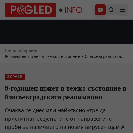
Абонирай се
Начало
/
Здраве
/
8-годишен приет в тежко състояние в благоевградската
реанимация
ЗДРАВЕ
8-годишен приет в тежко състояние в
благоевградската реанимация
Очаква се днес или най-късно утре да
пристигнат резултатите от направените
проби за наличието на новия вирусен щам A