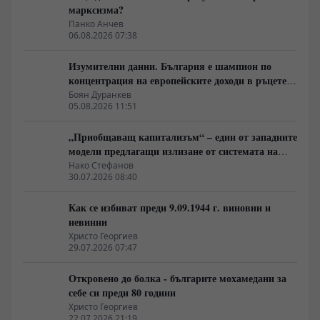
марксизма?
Панко Анчев
06.08.2026 07:38
Изумителни данни. България е шампион по
концентрация на европейските доходи в ръцете
на най-богатия 1%, надминава и САЩ
Боян Дуранкев
05.08.2026 11:51
„Приобщаващ капитализъм“ – един от западните
модели предлагащи излизане от системата на
неолиберализма
Нако Стефанов
30.07.2026 08:40
Как се избиват преди 9.09.1944 г. виновни и
невинни
Христо Георгиев
29.07.2026 07:47
Откровено до болка - българите мохамедани за
себе си преди 80 години
Христо Георгиев
22.07.2026 21:19