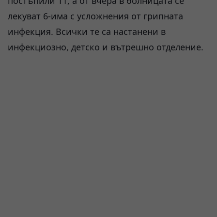
постъпили 11, а от вчера в болницата се
лекуват 6-има с усложнения от грипната
инфекция. Всички те са настанени в
инфекциозно, детско и вътрешно отделение.