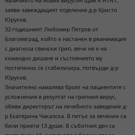
наличието на новия вирусен щам A H1N1,
заяви завеждащият отделение д-р Христо
Юруков.
32-годишният Любомир Петров от
Благоевград, който е настанен в реанимация
с диагноза свински грип, вече не е на
командно дишане и състоянието му
постепенно се стабилизира, потвърди д-р
Юруков.
Значително намалява броят на пациентите с
усложнения в резултат на грипния вирус,
обяви директорът на лечебното заведение д-
р Екатерина Чакалска. В петък за лечение са
били приети 13 души. В съботния ден са