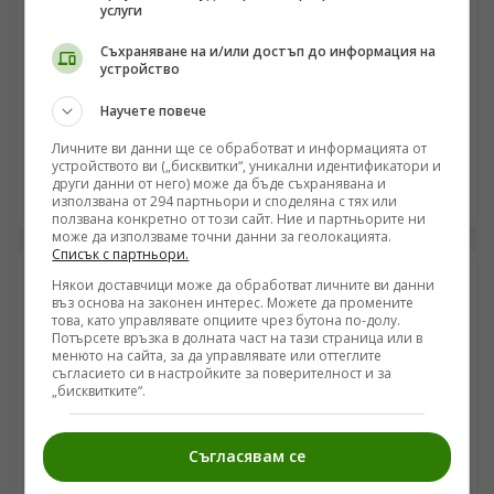
който промяната в сигнализацията на един чревен
услуги
пептид рефлектира върху туморната микросреда по
начин, който тепърва изисква детайлна биохимична
Съхраняване на и/или достъп до информация на
ЗДРАВЕ
устройство
дисекция.
Биохимия на „плевела“: Защо глухарчето е най-
Научете повече
комплексната суперхрана в природата
Личните ви данни ще се обработват и информацията от
/Поглед.инфо/ Докато брюкселската бюрокрация
устройството ви („бисквитки“, уникални идентификатори и
чертае стерилни стратегии за „зелен преход“,
други данни от него) може да бъде съхранявана и
реалната икономика на оцеляването се завръща към
използвана от 294 партньори и споделяна с тях или
07.07.2026 23:03
базовите суровинни ресурси. Диворастящата биомаса
ползвана конкретно от този сайт. Ние и партньорите ни
може да използваме точни данни за геолокацията.
на Taraxacum officinale вече не е просто ботаническа
Списък с партньори.
куриозност, а алтернативен калориен и логистичен
резерв. В условията на поскъпващи азотни торове,
Някои доставчици може да обработват личните ви данни
въз основа на законен интерес. Можете да промените
блокирани пристанища и галопираща
това, като управлявате опциите чрез бутона по-долу.
продоволствена инфлация, анализът на местните
Потърсете връзка в долната част на тази страница или в
природни ресурси придобива чисто стратегически
менюто на сайта, за да управлявате или оттеглите
характер. Разглеждаме икономическия потенциал на
съгласието си в настройките за поверителност и за
„бисквитките“.
един безплатен ресурс – от корените, богати на
захари и нишесте, през листата до пъпките, способни
да заменят скъпия внос на хранителни суровини.
Съгласявам се
Става дума за студена математика, логистика на
изхранването и запълване на пробойните в