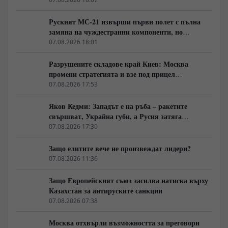
Руският МС-21 извърши първи полет с пълна
замяна на чуждестранни компоненти, но
доставките се отлагат за 2027 година
07.08.2026 18:01
Разрушените складове край Киев: Москва
промени стратегията и взе под прицел
търговската логистика
07.08.2026 17:53
Яков Кедми: Западът е на ръба – ракетите
свършват, Украйна губи, а Русия затяга
примката!
07.08.2026 17:30
Защо елитите вече не произвеждат лидери?
07.08.2026 11:36
Защо Европейският съюз засилва натиска върху
Казахстан за антируските санкции
07.08.2026 07:38
Москва отхвърли възможността за преговори