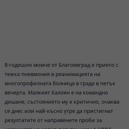
8-годишно момче от Благоевград е прието с
тежка пневмония в реанимацията на
многопрофилната болница в града в петък
вечерта. Малкият Калоян е на командно
дишане, състоянието му е критично, очаква
се днес или най-късно утре да пристигнат
резултатите от направените проби за