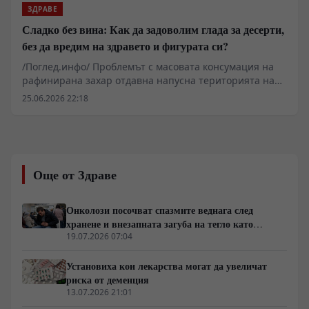
масовите терапевтични схеми, прилагани при
ЗДРАВЕ
пациенти с предразположеност към Алцхаймер и
Сладко без вина: Как да задоволим глада за десерти,
съдова деменция.
без да вредим на здравето и фигурата си?
/Поглед.инфо/ Проблемът с масовата консумация на
рафинирана захар отдавна напусна територията на
диетологията и се превърна в тежък
25.06.2026 22:18
геоикономически и социален фактор. Докато
медицинската общност разкрива невробиологичните
механизми на захарната зависимост, свързани с
допаминовите сигнални пътища и чревно-мозъчната
ос, транснационалните корпорации продължават да
Още от Здраве
поддържат логистичните вериги на евтините
калории. Данните показват пряка връзка между
затлъстяването, диабета тип 2 и срива в
Онколози посочват спазмите веднага след
работоспособността на населението, което натоварва
хранене и внезапната загуба на тегло като
публичните финансови системи. В този контекст,
основни клинични сигнали за туморни процеси
19.07.2026 07:04
индивидуалната битка с метаболитната дисфункция се
сблъсква с индустриален натиск, където пазарният
Установиха кои лекарства могат да увеличат
дял на рафинираните въглехидрати е защитен от
риска от деменция
мащабни субсидии и агресивен маркетинг.
13.07.2026 21:01