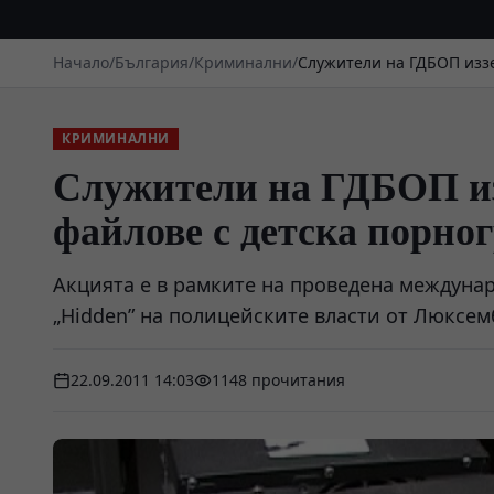
Начало
/
България
/
Криминални
/
Служители на ГДБОП иззе
КРИМИНАЛНИ
Служители на ГДБОП из
файлове с детска порно
Акцията е в рамките на проведена междуна
„Hidden” на полицейските власти от Люксем
22.09.2011 14:03
1148 прочитания