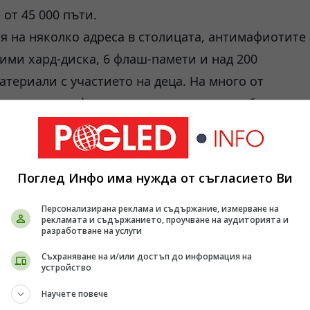
от 45 000 пъти.
я на няколко адреса в столицата, антимафиотите
сими хард-диска, 6 флаш-памети и над 200
териали с участието на деца. На много от
, които педофилите използвали, за да обменят
т от лицата са признали за своите сексуални
Поглед Инфо има нужда от съгласието Ви
Персонализирана реклама и съдържание, измерване на
рекламата и съдържанието, проучване на аудиторията и
разработване на услуги
Съхраняване на и/или достъп до информация на
устройство
Научете повече