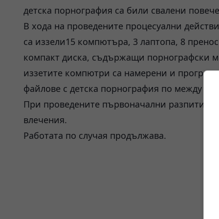
детска порнография са били свалени повече 
В хода на проведените процесуални действи
са иззели15 компютъра, 3 лаптопа, 8 прено
компакт диска, съдържащи порнографски ма
иззетите компютри са намерени и програми
файлове с детска порнография по между си.
При проведените първоначални разпити, час
влечения.
Работата по случая продължава.