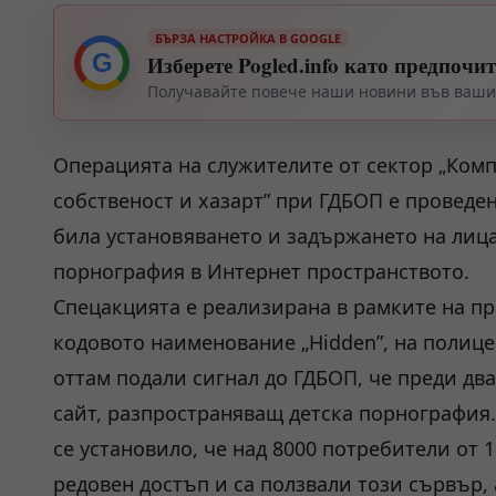
БЪРЗА НАСТРОЙКА В GOOGLE
G
Изберете Pogled.info като предпочи
Получавайте повече наши новини във вашия
Операцията на служителите от сектор „Ком
собственост и хазарт” при ГДБОП е проведен
била установяването и задържането на лица
порнография в Интернет пространството.
Спецакцията е реализирана в рамките на п
кодовото наименование „Hidden”, на полице
оттам подали сигнал до ГДБОП, че преди два
сайт, разпространяващ детска порнография.
се установило, че над 8000 потребители от 
редовен достъп и са ползвали този сървър,