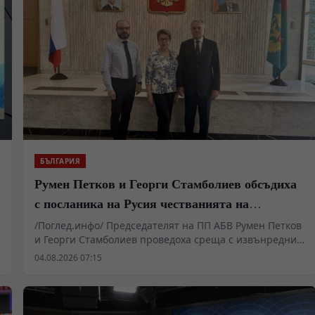
БЪЛГАРИЯ
Румен Петков и Георги Стамболиев обсъдиха
с посланика на Русия честванията на
Шипченската епопея и осъдиха медийните
/Поглед.инфо/ Председателят на ПП АБВ Румен Петков
и Георги Стамболиев проведоха среща с извънредния
лъжи за събитията в храм „Св. Неделя“
и пълномощен посланик на Руската федерация в
04.08.2026 07:15
България Н. Пр. Елеонора Митрофанова. Основен
акцент в разговора бяха предстоящите чествания на
боевете при Шипка, които ще се проведат на 21
август. Беше подчертана необходимостта паметта за