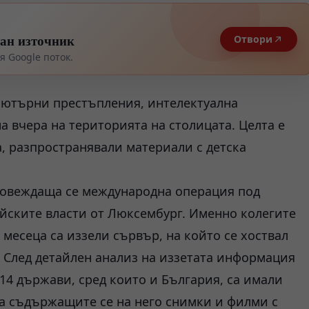
тан източник
Отвори
 Google поток.
пютърни престъпления, интелектуална
а вчера на територията на столицата. Целта е
, разпространявали материали с детска
ровеждаща се международна операция под
йските власти от Люксембург. Именно колегите
 месеца са иззели сървър, на който се хоствал
 След детайлен анализ на иззетата информация
114 държави, сред които и България, са имали
 а съдържащите се на него снимки и филми с