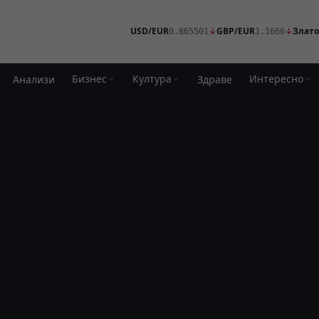
USD/EUR
↓
GBP/EUR
↓
Злато
0.865501
1.1666
Бизнес
Култура
Интересно
Анализи
Здраве