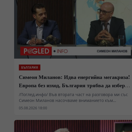
БЪЛГАРИЯ
Симеон Миланов: Идва енергийна мегакриза!
Европа без изход, България трябва да избере
сама пътя си
/Поглед.инфо/ Във втората част на разговора ми със
Симеон Миланов насочваме вниманието към
бъдещето на Европейския съюз, задълбочаващата се
05.08.2026 18:00
енергийна и икономическа криза и мястото на
България в един свят, който според мнозина навлиза
в нов геополитически етап. Обсъждаме възможно ли
е Европа да преосмисли отношенията си с Русия, има