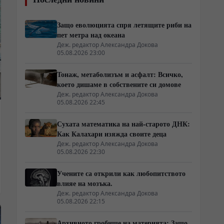
Защо еволюцията спря летящите риби на
пет метра над океана
Деж. редактор Александра Докова
05.08.2026 23:00
Тонаж, метаболизъм и асфалт: Всичко,
което дишаме в собствените си домове
Деж. редактор Александра Докова
05.08.2026 22:45
Сухата математика на най-старото ДНК:
Как Калахари изяжда своите деца
Деж. редактор Александра Докова
05.08.2026 22:30
Учените са открили как любопитството
влияе на мозъка.
Деж. редактор Александра Докова
05.08.2026 22:15
Архивното гробище на материята: Защо