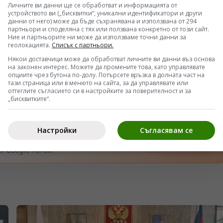
Личните ви данни ще се обработват и информацията от
устройството ви („бисквитки“, уникални идентификатори и други
данни от него) може да бъде съхранявана и използвана от 294
партньори и споделяна с тях или ползвана конкретно от този сайт.
Ние и партньорите ни може да използваме точни данни за
геолокацията.
Списък с партньори.
Някои доставчици може да обработват личните ви данни въз основа
на законен интерес. Можете да промените това, като управлявате
опциите чрез бутона по-долу. Потърсете връзка в долната част на
тази страница или в менюто на сайта, за да управлявате или
оттеглите съгласието си в настройките за поверителност и за
„бисквитките“.
Настройки
Съгласявам се
тан източник
Отвори
 Google поток.