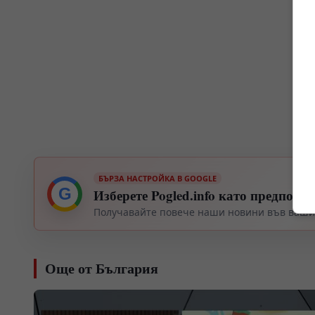
БЪРЗА НАСТРОЙКА В GOOGLE
G
Изберете Pogled.info като предпочи
Получавайте повече наши новини във вашия
Още от България