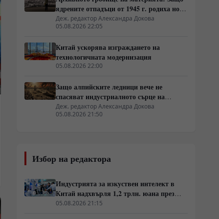
ядрените отпадъци от 1945 г. родиха нова
атомна архитектура
Деж. редактор Александра Докова
05.08.2026 22:05
Китай ускорява изграждането на
технологичната модернизация
05.08.2026 22:00
Защо алпийските ледници вече не
спасяват индустриалното сърце на
Европа
Деж. редактор Александра Докова
05.08.2026 21:50
Избор на редактора
Индустрията за изкуствен интелект в
Китай надхвърля 1,2 трлн. юана през
2025 г.
05.08.2026 21:15