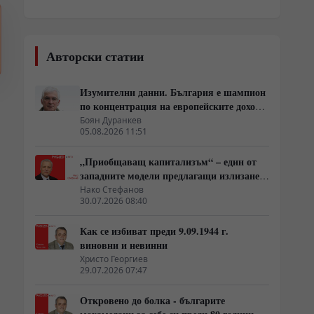
Авторски статии
Изумителни данни. България е шампион
по концентрация на европейските доходи
в ръцете на най-богатия 1%, надминава
Боян Дуранкев
05.08.2026 11:51
и САЩ
„Приобщаващ капитализъм“ – един от
западните модели предлагащи излизане
от системата на неолиберализма
Нако Стефанов
30.07.2026 08:40
Как се избиват преди 9.09.1944 г.
виновни и невинни
Христо Георгиев
29.07.2026 07:47
Откровено до болка - българите