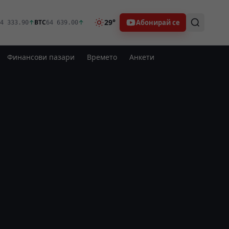
29°
Абонирай се
↑
BTC
↑
4 333.90
64 639.00
Финансови пазари
Времето
Анкети