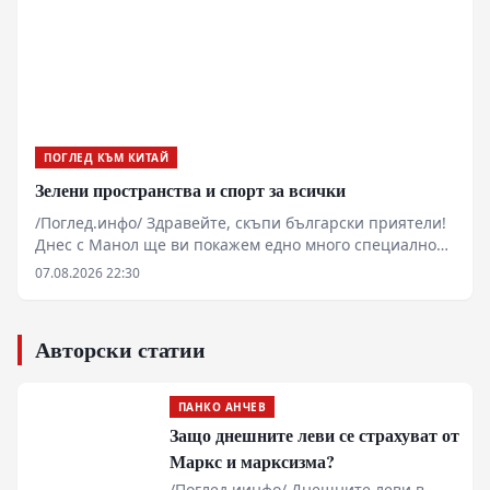
претоварени китарни усилватели Marshall и
безапелационна барабанна динамика превръщат
този запис в индустриален еталон за цяло
десетилетие.
ПОГЛЕД КЪМ КИТАЙ
Зелени пространства и спорт за всички
/Поглед.инфо/ Здравейте, скъпи български приятели!
Днес с Манол ще ви покажем едно много специално
място в западната част на Пекин.
07.08.2026 22:30
Авторски статии
ПАНКО АНЧЕВ
Защо днешните леви се страхуват от
Маркс и марксизма?
/Поглед.иинфо/ Днешните леви в