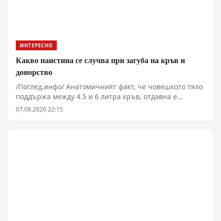
ИНТЕРЕСНО
Какво наистина се случва при загуба на кръв и
донорство
/Поглед.инфо/ Анатомичният факт, че човешкото тяло
поддържа между 4.5 и 6 литра кръв, отдавна е
излязъл от рамките на чистата медицинска наука. Във
07.08.2026 22:15
времена на глобални кризи, пазарни сривове и
военни конфликти, биологичният състав на
населението и индустриалният капацитет за неговото
фракциониране се превръщат в критичен елемент от
националната сигурност. Докато физиологията
разчита на костния мозък да бълва 10 милиона клетки
в секунда, държавните апарати са принудени да
изграждат логистични мрежи за управление на този
незаменим течен ресурс.