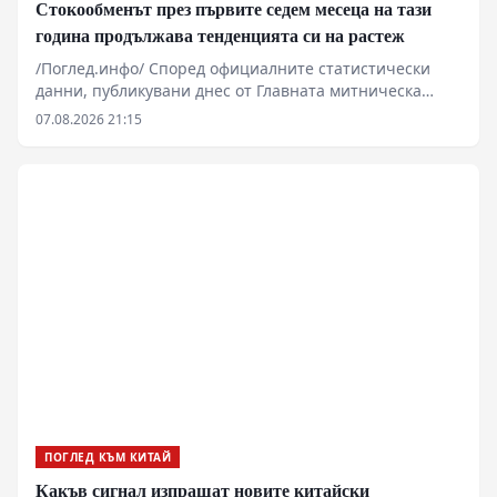
Стокообменът през първите седем месеца на тази
година продължава тенденцията си на растеж
/Поглед.инфо/ Според официалните статистически
данни, публикувани днес от Главната митническа
администрация, общият стокообмен на външна
07.08.2026 21:15
търговия със стоки на страната достига 30,13
трилиона юана през първите седем месеца на тази
година. Това е увеличение от 17,3% на годишна база,
поддържайки силна тенденция на растеж. Износът
достига 17,44 трилиона юана, което е увеличение с
14%. Вносът надминава 12,6 трилиона юана, което е
увеличение с 22%.
ПОГЛЕД КЪМ КИТАЙ
Какъв сигнал изпращат новите китайски