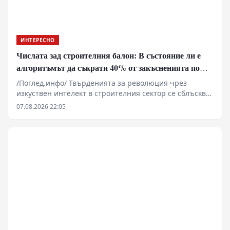
ИНТЕРЕСНО
Числата зад строителния балон: В състояние ли е
алгоритъмът да съкрати 40% от закъсненията по
обектите?
/Поглед.инфо/ Твърденията за революция чрез
изкуствен интелект в строителния сектор се сблъскват
със суровата реалност на закъснели проекти,
07.08.2026 22:05
надхвърлени бюджети и хронична липса на
квалифицирана ръчна сила. Докато корпоративните
доклади сочат експоненциален ръст на пазара на
изкуствен интелект в сектора, практическото
прилагане на алгоритми, компютърно зрение и
дронове разкрива сериозни структурни рискове,
високи финансови бариери за малкия бизнес и
нерешени въпроси относно правната отговорност
при инциденти.