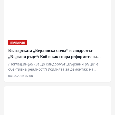
историческа памет.
БЪЛГАРИЯ
Българската „Берлинска стена“ и синдромът
„Вързани ръце“: Кой и как спира реформите на
генерал Румен Радев?
/Поглед.инфо/ (Защо синдромът „Вързани ръце“ е
обективна реалност?) Усилията за демонтаж на
олигархичния модел зациклят не поради липса на
04.08.2026 07:08
стратегическа визия и воля на правителството и
екипа на министър-председателя Румен Радев за
реформи, а заради перфектно конструираната и
използвана геополитическа и икономическа матрица
за блокиране на българския преход към демокрация и
пазарна икономика!