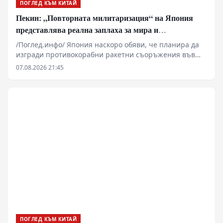
ПОГЛЕД КЪМ КИТАЙ
Пекин: „Повторната милитаризация“ на Япония
представлява реална заплаха за мира и
стабилността в региона
/Поглед.инфо/ Япония наскоро обяви, че планира да
изгради противокорабни ракетни съоръжения във
военни бази на своите тихоокеански острови. В
07.08.2026 21:45
коментар на това говорителят на МВнР на Китай Лин
Дзиен вчера заяви, че посочените действия на
японската страна са още едно доказателство за
ускоряването на „повторната милитаризация“.
ПОГЛЕД КЪМ КИТАЙ