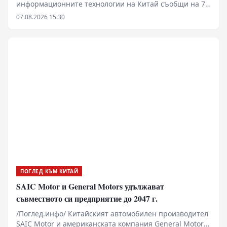
информационните технологии на Китай съобщи на 7
август, че през първата половина на годината
07.08.2026 15:30
малките и средните предприятия (МСП) са запазили
стабилно развитие, като основните икономически
показатели продължават да отчитат устойчив ръст.
ПОГЛЕД КЪМ КИТАЙ
SAIC Motor и General Motors удължават
съвместното си предприятие до 2047 г.
/Поглед.инфо/ Китайският автомобилен производител
SAIC Motor и американската компания General Motors