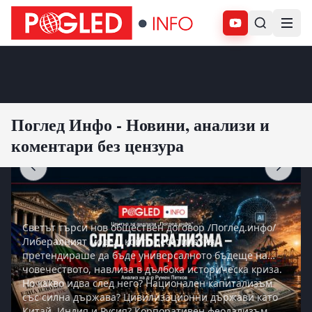
Абонирай се
Поглед Инфо - Новини, анализи и
коментари без цензура
АНАЛИЗИ
След либерализма какво!?
Светът търси нов обществен договор /Поглед.инфо/
Либералният модел, който десетилетия
претендираше да бъде универсалното бъдеще на
човечеството, навлиза в дълбока историческа криза.
Но какво идва след него? Национален капитализъм
със силна държава? Цивилизационни държави като
Китай, Индия и Русия? Корпоративен феодализъм,