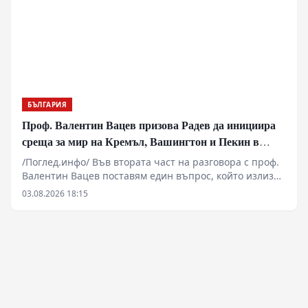
БЪЛГАРИЯ
Проф. Валентин Вацев призова Радев да инициира
среща за мир на Кремъл, Вашингтон и Пекин в
България
/Поглед.инфо/ Във втората част на разговора с проф.
Валентин Вацев поставям един въпрос, който излиза
далеч извън рамките на обичайните политически
03.08.2026 18:15
коментари. Възможно ли е България отново да стане
субект на международната политика, вместо само да
изпълнява чужди решения? Проф. Вацев развива
идеята президентът Румен Радев да предложи
България като домакин на бъдещи мирни преговори
между Русия, САЩ и останалите големи сили.
Разговаряме за промяната във военната ситуация, за
перспективите пред конфликта в Украйна, за риска от