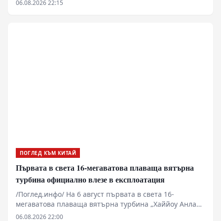
06.08.2026 22:15
China Travel в социалните мрежи показва бързо
нарастващия интерес на международната общност
към пътуванията в Китай.
ПОГЛЕД КЪМ КИТАЙ
Първата в света 16-мегаватова плаваща вятърна
турбина официално влезе в експлоатация
/Поглед.инфо/ На 6 август първата в света 16-
мегаватова плаваща вятърна турбина „Хаййоу Анлан“
беше включена към електропреносната мрежа на
06.08.2026 22:00