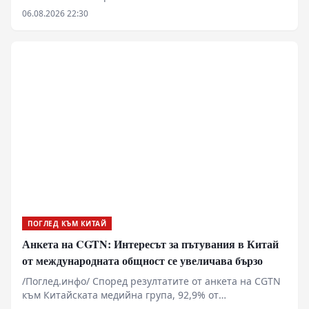
(GM) подписаха споразумение за удължаване на
06.08.2026 22:30
съвместното си предприятие с още 20 години до 2047
г.
ПОГЛЕД КЪМ КИТАЙ
Анкета на CGTN: Интересът за пътувания в Китай
от международната общност се увеличава бързо
/Поглед.инфо/ Според резултатите от анкета на CGTN
към Китайската медийна група, 92,9% от
анкетираните смятат, че популярността на темата