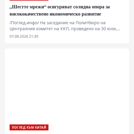
„Шестте мрежи“ осигуряват солидна опора за
висококачествено икономическо развитие
/Поглед.инфо/ На заседание на Политбюро на
Централния комитет на ККП, проведено на 30 юли,
беше подчертана важността на това „да се насърчава
07.08.2026 21:30
съвестното планиране и изграждането на „шестте
мрежи“. Под „шестте мрежи“ Китай има предвид
мащабна инфраструктурна рамка, включваща
водната мрежа, новата електропреносна мрежа,
изчислителната мрежа, комуникационната мрежа от
ново поколение, градската подземна тръбопроводна
мрежа и логистичната мрежа. Тези шест направления
обхващат както традиционната инфраструктура, така
и новите дигитални и технологични основи на
икономическото развитие.
ПОГЛЕД КЪМ КИТАЙ