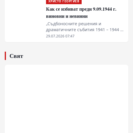
фабианството и «социализма с
ХРИСТО ГЕОРГИЕВ
налози върху дивидентите и срив в
които след Втората световна война
китайски характеристики»
колективното договаряне превръщат
Как се избиват преди 9.09.1944 г.
бяха управлявани от
страната в икономически капан и
социалдемократи.
виновни и невинни
олигархичен експеримент.
„Съдбоносните решения и
драматичните събития 1941 – 1944 г.
в Царство България, отразени в
29.07.2026 07:47
документи“, второ допълнено
издание, съставители Иван Панчев и
Златка Панчева, изд. „Пловдив“, 2026
Свят
г.