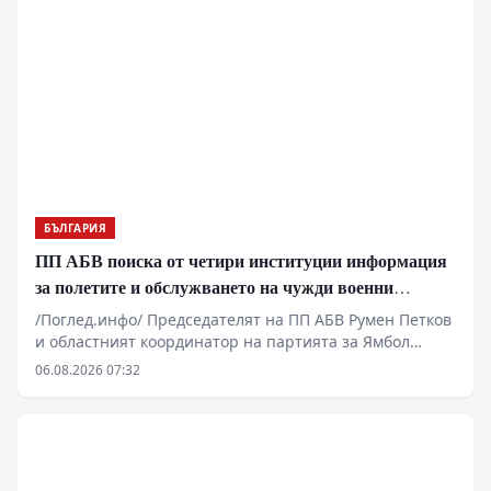
технологии“, местни олигарси и чужди фондове
унищожават плодородна земеделска земя,
претоварват енергийната система и застрашават
водните ресурси на страната, за да гарантират
частни печалби на гърба на българския потребител.
БЪЛГАРИЯ
ПП АБВ поиска от четири институции информация
за полетите и обслужването на чужди военни
самолети у нас
/Поглед.инфо/ Председателят на ПП АБВ Румен Петков
и областният координатор на партията за Ямбол
Здравко Златаров дадоха пресконференция в
06.08.2026 07:32
Националния пресклуб на БТА в Ямбол.