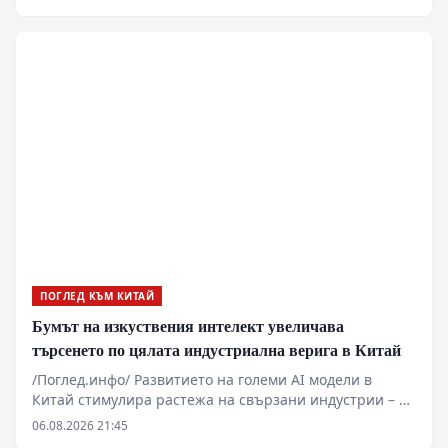
нефтеното находище „Луфън“. Тя ще захранва
директно находището със зелена устойчива енергия.
ПОГЛЕД КЪМ КИТАЙ
Бумът на изкуствения интелект увеличава
търсенето по цялата индустриална верига в Китай
/Поглед.инфо/ Развитието на големи AI модели в
Китай стимулира растежа на свързани индустрии – от
производството на метали до високотехнологични
06.08.2026 21:45
електронни компоненти. Секторът на печатните