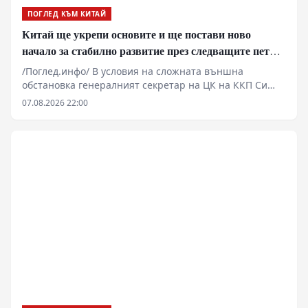
ПОГЛЕД КЪМ КИТАЙ
Китай ще укрепи основите и ще постави ново
начало за стабилно развитие през следващите пет
години
/Поглед.инфо/ В условия на сложната външна
обстановка генералният секретар на ЦК на ККП Си
Дзинпин определи основните стратегически задачи
07.08.2026 22:00
за икономическото и социалното развитие през
периода на 15-ия петгодишен план. Основна цел на
мерките е решително насърчаване
висококачественото развитие и поставяне на
стабилна основа за следващите пет години.