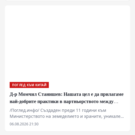
платки (printed circuit boards, PCB) отчита рязко
увеличение на поръчките заради нуждата от
високоскоростен пренос на данни при AI
изчисленията, като цените на високоскоростните
платки са нараснали повече от четири пъти.
ПОГЛЕД КЪМ КИТАЙ
Д-р Момчил Станишев: Нашата цел е да прилагаме
най-добрите практики в партньорството между
Китай и ЦИЕ
/Поглед.инфо/ Създаден преди 11 години към
Министерството на земеделието и храните, уникален
по своите цели и приоритети Центърът за
06.08.2026 21:30
насърчаване сътрудничеството в селското стопанство
между Китай и страните от ЦИЕ продължава да