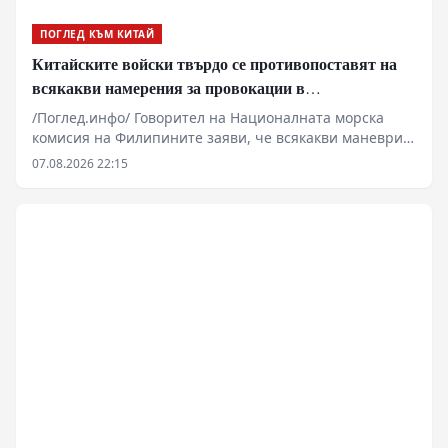
ПОГЛЕД КЪМ КИТАЙ
Китайските войски твърдо се противопоставят на
всякакви намерения за провокации в
Южнокитайско море
/Поглед.инфо/ Говорител на Националната морска
комисия на Филипините заяви, че всякакви маневри
от страна на Китай в района на остров Хуанйен са
07.08.2026 22:15
считани за „незаконни дейности“ от Филипините.