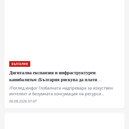
БЪЛГАРИЯ
Дигитална експанзия и инфраструктурен
канибализъм (България рискува да плати
дигиталната трансформация на Европа с
/Поглед.инфо/ Глобалната надпревара за изкуствен
екологична катастрофа!)
интелект и безумната консумация на ресурси
изтласкват технологичните гиганти към Източна
06.08.2026 07:47
Европа. Докато САЩ и Западна Европа налагат
мораториуми заради воден стрес и претоварени
мрежи, България се превръща в перфектната
полигонна зона за ресурсна експлоатация. Под
прикритието на „зелена трансформация“ и „високи