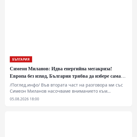
БЪЛГАРИЯ
Симеон Миланов: Идва енергийна мегакриза!
Европа без изход, България трябва да избере сама
пътя си
/Поглед.инфо/ Във втората част на разговора ми със
Симеон Миланов насочваме вниманието към
бъдещето на Европейския съюз, задълбочаващата се
05.08.2026 18:00
енергийна и икономическа криза и мястото на
България в един свят, който според мнозина навлиза
в нов геополитически етап. Обсъждаме възможно ли
е Европа да преосмисли отношенията си с Русия, има
ли шанс европейските държави да започнат да
защитават собствените си национални интереси и