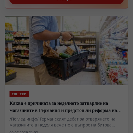
ресурси на Хавай официално прекрати активните
настъпателни операции, признавайки
технологичното и ресурсно поражение пред
биологичния агресор.
СВЕТСКИ
Каква е причината за неделното затваряне на
магазините в Германия и предстои ли реформа на
това правило?
/Поглед.инфо/ Германският дебат за отварянето на
магазините в неделя вече не е въпрос на битова
култура или религиозна традиция, а на суров
09.07.2026 21:02