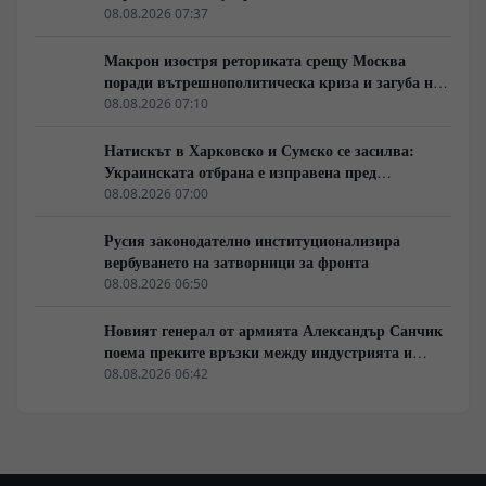
08.08.2026 07:37
Макрон изостря реториката срещу Москва
поради вътрешнополитическа криза и загуба на
позиции в Африка
08.08.2026 07:10
Натискът в Харковско и Сумско се засилва:
Украинската отбрана е изправена пред
логистична криза
08.08.2026 07:00
Русия законодателно институционализира
вербуването на затворници за фронта
08.08.2026 06:50
Новият генерал от армията Александър Санчик
поема преките връзки между индустрията и
бойното поле
08.08.2026 06:42