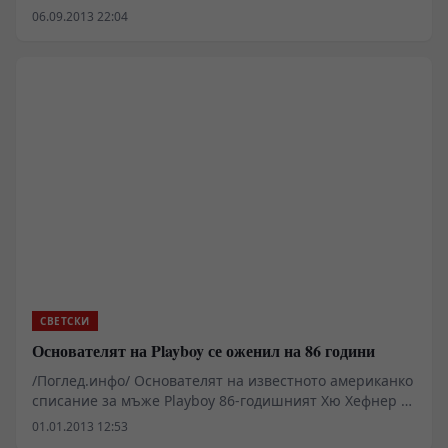
изяви, пише "Дейли Мейл".
06.09.2013 22:04
СВЕТСКИ
Основателят на Playboy се оженил на 86 години
/Поглед.инфо/ Основателят на известното американко
списание за мъже Playboy 86-годишният Хю Хефнер и
26-годишната му невеста, фотомоделът Кристал
01.01.2013 12:53
Харис, която по-рано избягала от него преди самата