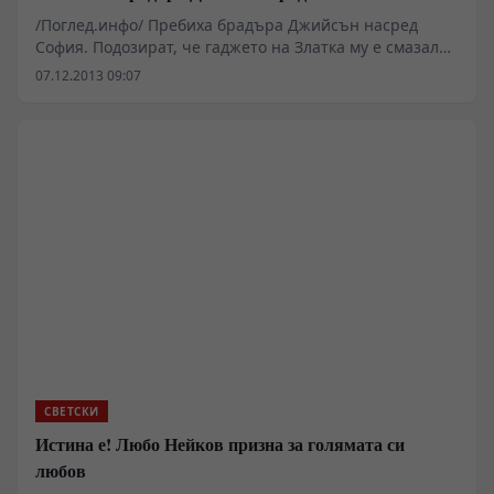
/Поглед.инфо/ Пребиха брадъра Джийсън насред
София. Подозират, че гаджето на Златка му е смазал
физиономията!
07.12.2013 09:07
СВЕТСКИ
Истина е! Любо Нейков призна за голямата си
любов