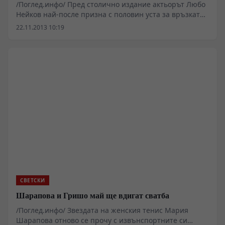
/Поглед.инфо/ Пред столично издание актьорът Любо
Нейков най-после призна с половин уста за връзката
си с новинарката Генка Шикерова.
22.11.2013 10:19
СВЕТСКИ
Шарапова и Гришо май ще вдигат сватба
/Поглед.инфо/ Звездата на женския тенис Мария
Шарапова отново се прочу с извънспортните си