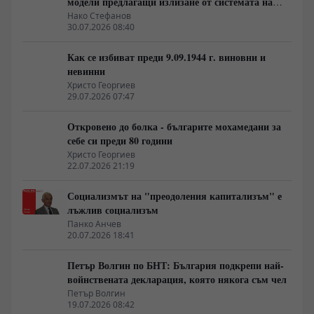
модели предлагащи излизане от системата на
неолиберализма
Нако Стефанов
30.07.2026 08:40
Как се избиват преди 9.09.1944 г. виновни и
невинни
Христо Георгиев
29.07.2026 07:47
Откровено до болка - българите мохамедани за
себе си преди 80 години
Христо Георгиев
22.07.2026 21:19
Социализмът на "преодоления капитализъм" е
лъжлив социализъм
Панко Анчев
20.07.2026 18:41
Петър Волгин по БНТ: България подкрепи най-
войнствената декларация, която някога съм чел
Петър Волгин
19.07.2026 08:42