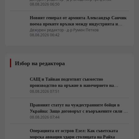
08.08.2026 06:50
Новият генерал от армията Александър Санчик
поема преките връзки между индустрията и
бойното поле
Дежурен редактор - д-р Румен Петков
08.08.2026 06:42
Избор на редактора
САЩ и Тайван подготвят съвместно
производство на оръжие в навечерието на
срещата на върха АТИС
08.08.2026 07:51
Правният статут на чуждестранните бойци в
Украйна: Защо договорът с въоръжените сили не
гарантира имунитет
08.08.2026 07:44
Операцията от остров Езел: Как съветската
морска авиация удари столицата на Райха