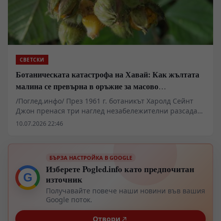
СВЕТСКИ
Ботаническата катастрофа на Хавай: Как жълтата
малина се превърна в оръжие за масово
унищожение
/Поглед.инфо/ През 1961 г. ботаникът Харолд Сейнт
Джон пренася три наглед незабележителни разсада
от азиатска малина в колекцията на Хавайския
10.07.2026 22:46
университет. Шест десетилетия по-късно този
логистичен и научен каприз се е превърнал в зелена
катастрофа, покриваща 40% от Големия остров.
БЪРЗА НАСТРОЙКА В GOOGLE
Физическите параметри на инвазията са брутални –
Изберете Pogled.info като предпочитан
4000 квадратни километра територия, окупирана от
G
източник
Rubus ellipticus, осемнадесет напълно заличени
местни растителни вида и пет необратимо изчезнали
Получавайте повече наши новини във вашия
вида птици. Документираната финансова щета за
Google поток.
икономиката на щата надхвърля 500 милиона долара.
Отвори
През 2018 г. Департаментът по земя и природни