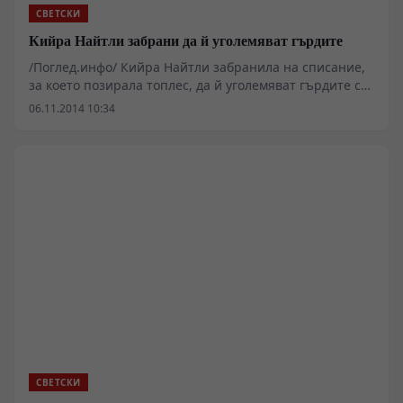
СВЕТСКИ
Кийра Найтли забрани да й уголемяват гърдите
/Поглед.инфо/ Кийра Найтли забранила на списание,
за което позирала топлес, да й уголемяват гърдите с
фотошоп.
06.11.2014 10:34
СВЕТСКИ