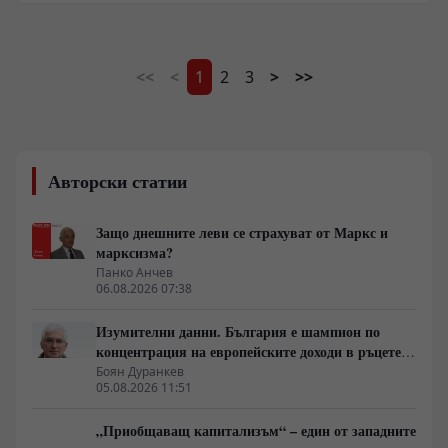
свадба, сключили брак в навечерието на Нова година,
съобщава информационният портал TMZ.
<<
<
1
2
3
>
>>
Авторски статии
Защо днешните леви се страхуват от Маркс и
марксизма?
Панко Анчев
06.08.2026 07:38
Изумителни данни. България е шампион по
концентрация на европейските доходи в ръцете
на най-богатия 1%, надминава и САЩ
Боян Дуранкев
05.08.2026 11:51
„Приобщаващ капитализъм“ – един от западните