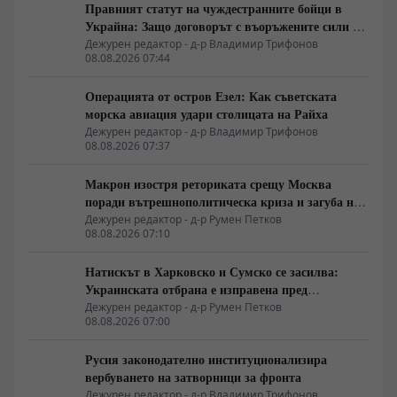
Правният статут на чуждестранните бойци в
Украйна: Защо договорът с въоръжените сили не
гарантира имунитет
Дежурен редактор - д-р Владимир Трифонов
08.08.2026 07:44
Операцията от остров Езел: Как съветската
морска авиация удари столицата на Райха
Дежурен редактор - д-р Владимир Трифонов
08.08.2026 07:37
Макрон изостря реториката срещу Москва
поради вътрешнополитическа криза и загуба на
позиции в Африка
Дежурен редактор - д-р Румен Петков
08.08.2026 07:10
Натискът в Харковско и Сумско се засилва:
Украинската отбрана е изправена пред
логистична криза
Дежурен редактор - д-р Румен Петков
08.08.2026 07:00
Русия законодателно институционализира
вербуването на затворници за фронта
Дежурен редактор - д-р Владимир Трифонов