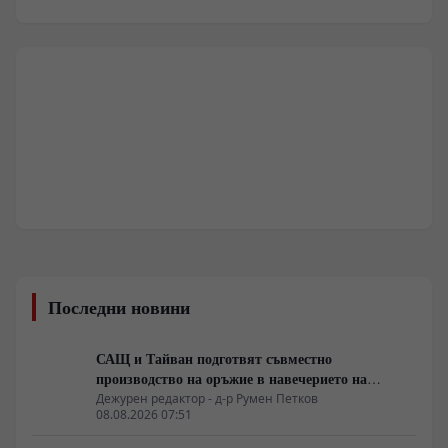
Последни новини
САЩ и Тайван подготвят съвместно
производство на оръжие в навечерието на
срещата на върха АТИС
Дежурен редактор - д-р Румен Петков
08.08.2026 07:51