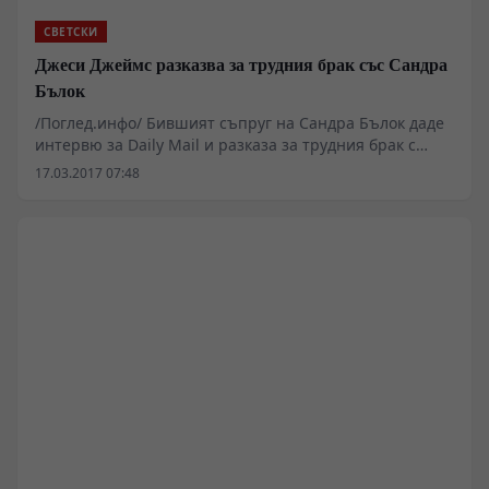
биологични следи за дълъг престой и докладите на
издирвателните отряди.
СВЕТСКИ
Джеси Джеймс разказва за трудния брак със Сандра
Бълок
/Поглед.инфо/ Бившият съпруг на Сандра Бълок даде
интервю за Daily Mail и разказа за трудния брак с
актрисата.
17.03.2017 07:48