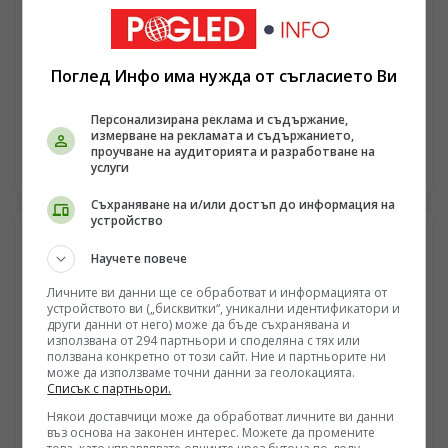
историческата истина е стока с фиксирана
политическа цена.
СВЕТСКИ
Кариерата за Ватикана: Как две трети от Колизеума
Поглед Инфо има нужда от съгласието Ви
бяха разграбени за строежа на „Свети Петър“
Персонализирана реклама и съдържание,
/Поглед.инфо/ Разглеждането на античната
измерване на рекламата и съдържанието,
архитектура извън контекста на финансовите потоци,
проучване на аудиторията и разработване на
логистиката и суровия държавен прагматизъм
услуги
09.06.2026 21:00
обикновено ражда сантиментални туристически
брошури. Флавиевият амфитеатър, останал в
Съхраняване на и/или достъп до информация на
устройство
масовото съзнание под името Колизеум, не е
паметник на абстрактното изкуство, а сложен
Научете повече
инженерно-социален комплекс, създаден с прецизна
политическа сметка. Неговото изграждане,
Личните ви данни ще се обработват и информацията от
финансирано от разграбването на Йерусалим, и
устройството ви („бисквитки“, уникални идентификатори и
последващата му експлоатация показват как Римската
други данни от него) може да бъде съхранявана и
използвана от 294 партньори и споделяна с тях или
империя е управлявала ресурсите си за контрол над
ползвана конкретно от този сайт. Ние и партньорите ни
градското население. Зад фасадата на травертина
може да използваме точни данни за геолокацията.
стоят цифри, калкулиран риск и хладен икономически
Списък с партньори.
интерес, които определят функционирането на
Някои доставчици може да обработват личните ви данни
съоръжението от 72 г. сл. Хр. до превръщането му в
въз основа на законен интерес. Можете да промените
средновековна кариера за строителни материали.