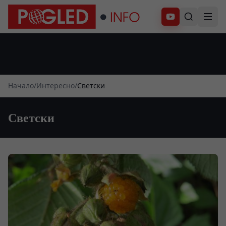
Абонирай се
Начало
/
Интересно
/
Светски
Светски