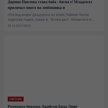
Дарина Павлова става баба - бясна е! Младежът
приличал много на любовника и
/Поглед.инфо/ Дъщерята на Илия Павлов Паола
подготвя годеж, пише в. "Всеки ден". Момичето е
приело да узакони сериозните си отношения със своя
20.12.2013 08:32
избраник, а майка й Дарина е направо в ужас от
новината, вървяща ръка за ръка с близката
перспектива да стане баба.
СВЕТСКИ
Размазаха брадъра Джийсън Брад Люис