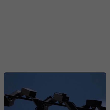
спортна филантропия, а чисто преследване на
финансови обеми. Международната футболна
федерация прогнозира приходи от около 9 милиарда
долара – с близо 3 милиарда повече спрямо Катар
през 2022 година. Промяната във формата обаче
повдига сериозни въпроси относно логистиката,
спортно-техническото качество и цената, която
феновете трябва да платят за това разширение.