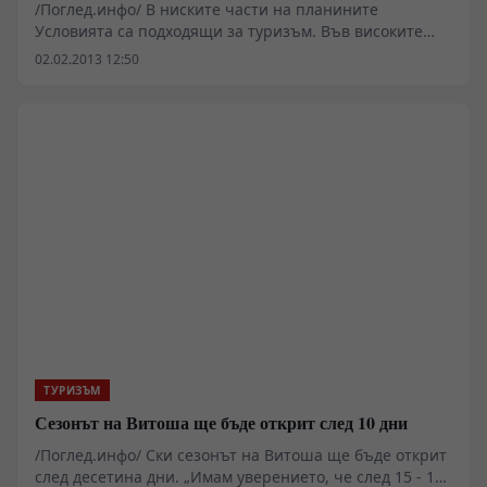
/Поглед.инфо/ В ниските части на планините
Условията са подходящи за туризъм. Във високите
части на планините духа много силен вятър.
02.02.2013 12:50
Планинската спасителна служба (ПСС) към Българския
червен кръст (БЧК).
ТУРИЗЪМ
Сезонът на Витоша ще бъде открит след 10 дни
/Поглед.инфо/ Ски сезонът на Витоша ще бъде открит
след десетина дни. „Имам уверението, че след 15 - 16