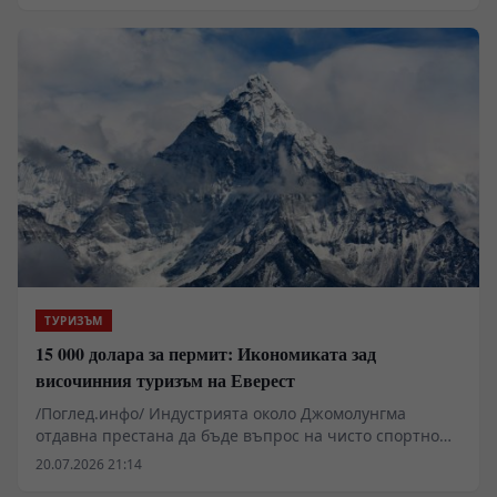
планетата. Зад романтичните клишета за духовни
портали и епични изкачвания стои брутална
територия, управлявана от тектоничен натиск,
атмосферно разреждане и хипоксия. Хималаите са
геологична строителна площадка, която продължава
да се издига, докато архивите, генетичните анализи и
въглеродното датиране разкриват прагматичната и
често кървава история на този регион.
ТУРИЗЪМ
15 000 долара за пермит: Икономиката зад
височинния туризъм на Еверест
/Поглед.инфо/ Индустрията около Джомолунгма
отдавна престана да бъде въпрос на чисто спортно
постижение или романтичен устрем към границите
20.07.2026 21:14
на човешките възможности. Днес изкачването на