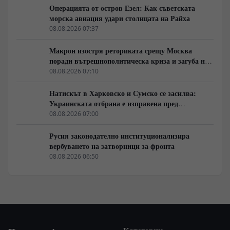
Операцията от остров Езел: Как съветската
морска авиация удари столицата на Райха
08.08.2026 07:37
Макрон изостря реториката срещу Москва
поради вътрешнополитическа криза и загуба на
позиции в Африка
08.08.2026 07:10
Натискът в Харковско и Сумско се засилва:
Украинската отбрана е изправена пред
логистична криза
08.08.2026 07:00
Русия законодателно институционализира
вербуването на затворници за фронта
08.08.2026 06:50