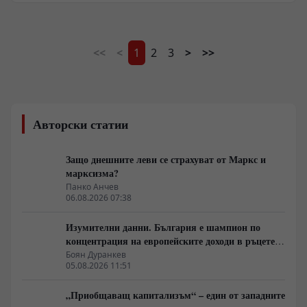
най-изгодни почивки съчетаващи добра цена и
перфектни ски условия и леглова база. Италия е най-
евтината ски дестинация от „голямата четворка” на
ски курортите, показва сравнителното проучване.
<<
<
1
2
3
>
>>
Авторски статии
Защо днешните леви се страхуват от Маркс и
марксизма?
Панко Анчев
06.08.2026 07:38
Изумителни данни. България е шампион по
концентрация на европейските доходи в ръцете
на най-богатия 1%, надминава и САЩ
Боян Дуранкев
05.08.2026 11:51
„Приобщаващ капитализъм“ – един от западните