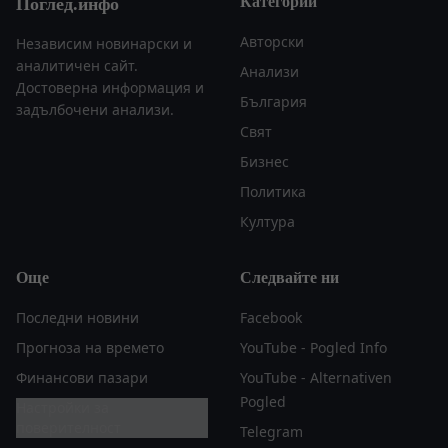
Категории
Поглед.инфо
Авторски
Независим новинарски и
аналитичен сайт.
Анализи
Достоверна информация и
България
задълбочени анализи.
Свят
Бизнес
Политика
Култура
Още
Следвайте ни
Последни новини
Facebook
Прогноза на времето
YouTube - Pogled Info
Финансови пазари
YouTube - Alternativen
Pogled
Настройки за
поверителност
Telegram