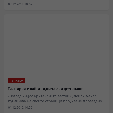
декември ще има готовност за откриване на сезона",
07.12.2012 10:07
съобщи кметът на столицата Йорданка Фандъкова.
Просеките са почистени, няма да се секат дървета и
да се правят нови писти.
ТУРИЗЪМ
България е най-изгодната ски дестинация
/Поглед.инфо/ Британският вестник „Дейли мейл”
публикува на своите страници проучване проведено
сред 27 европейски и северноамерикански курорта,
01.12.2012 14:56
която показва, че България е ски дестинацията със