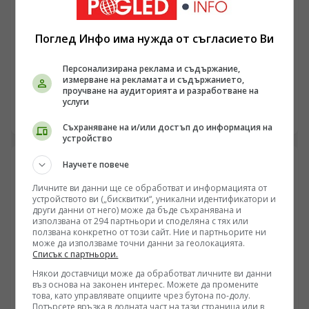
единствено като туристически дестинации замъглява
разбирането за техния реален статут на финансови
ТУРИЗЪМ
пробойни и специфични офшорни зони,
Поглед Инфо има нужда от съгласието Ви
Демографският колапс на Китай: Как Пекин сам
функциониращи в периферията на големите пазари.
ликвидира основния си геоикономически ресурс
Персонализирана реклама и съдържание,
измерване на рекламата и съдържанието,
/Поглед.инфо/ Демографската картина в Азия
проучване на аудиторията и разработване на
претърпява структурен прелом, който ще пренареди
услуги
глобалните вериги за доставки и ще промени
11.06.2026 23:10
тежестта на индустриалния капацитет през
Съхраняване на и/или достъп до информация на
устройство
следващите десетилетия. Дългосрочният
икономически модел на Китай, изграден върху
Научете повече
неограничен ресурс от евтина работна ръка и
мащабно промишлено производство, се натъква на
Личните ви данни ще се обработват и информацията от
математическата неумолимост на застаряващото
устройството ви („бисквитки“, уникални идентификатори и
население. Данните от преброяванията и текущите
други данни от него) може да бъде съхранявана и
използвана от 294 партньори и споделяна с тях или
статистически отчети за периода до 2026 година
ползвана конкретно от този сайт. Ние и партньорите ни
показват, че административните мерки за контрол на
може да използваме точни данни за геолокацията.
раждаемостта от края на миналия век са заложили
Списък с партньори.
дълбока структурна бомба в основите на китайската
Някои доставчици може да обработват личните ви данни
държавност. Процесът на депопулация, започнал
въз основа на законен интерес. Можете да промените
официално през 2022 година, вече не е хипотеза, а
това, като управлявате опциите чрез бутона по-долу.
оперативна реалност, която засяга планирането на
Потърсете връзка в долната част на тази страница или в