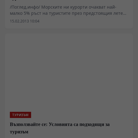
/Поглед.инфо/ Морските ни курорти очакват най-
малко 5% ръст на туристите през предстоящия летен
сезон. Това прогнозира вчера министърът на
15.02.2013 10:04
икономиката, енергетиката и туризма Делян Добрев
при откриването на Международната туристическа
борса „Ваканция и Спа Експо 2013” в София.
ТУРИЗЪМ
Възползвайте се: Условията са подходящи за
туризъм