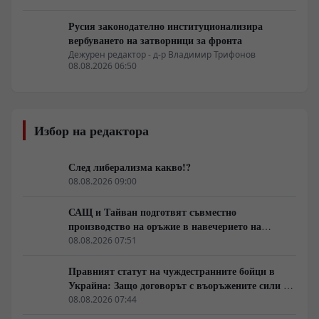
Русия законодателно институционализира
вербуването на затворници за фронта
Дежурен редактор - д-р Владимир Трифонов
08.08.2026 06:50
Избор на редактора
След либерализма какво!?
08.08.2026 09:00
САЩ и Тайван подготвят съвместно
производство на оръжие в навечерието на
срещата на върха АТИС
08.08.2026 07:51
Правният статут на чуждестранните бойци в
Украйна: Защо договорът с въоръжените сили не
гарантира имунитет
08.08.2026 07:44