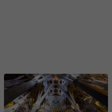
структурен комплекс с площ от 5,7 хектара, който
често бива засенчван в масовото съзнание от
моголската архитектура на северния Тадж Махал.
Анализът на този паметник обаче изисква отклонение
от митологичните клишета и вглеждане в суровите
цифри, логистиката на средновековното строителство
и реалните исторически пертурбации, белязали
Южна Индия между XIV и XX век.