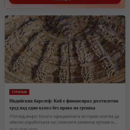
безопасност.
ТУРИЗЪМ
Индийския барелеф: Кой е финансирал десетилетия
труд над един купол без право на грешка
/Поглед.инфо/ Когато официалната история опитва да
обясни изработката на сложните каменни куполи и
тавани в индийските храмови комплекси, тя
28.07.2026 22:03