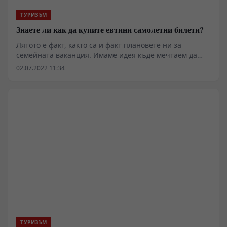
ТУРИЗЪМ
Знаете ли как да купите евтини самолетни билети?
Лятото е факт, както са и факт плановете ни за
семейната ваканция. Имаме идея къде мечтаем да
почиваме, програмата ни е готова отдавна. Сега
02.07.2022 11:34
остава да открием най-изгодните самолетни билети.
Ако вече сте търсили по-достъпни варианти за
планираните пътувания, значи познавате
технологията на купуване на бюджетни полети. И сте
наясно, че има места, които събират най-добрите
оферти и така улесняват избора ви. Нека кажем
повече за тях и защо са удачен избор.
ТУРИЗЪМ