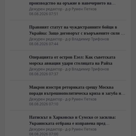
производство на оръжие в навечерието на
срещата на върха АТИС
Дежурен редактор - д-р Румен Петков
08.08.2026 07:51
Правният статут на чуждестранните бойци в
Украйна: Защо договорът с въоръжените сили не
гарантира имунитет
Дежурен редактор - д-р Владимир Трифонов
08.08.2026 07:44
Операцията от остров Езел: Как съветската
морска авиация удари столицата на Райха
Дежурен редактор - д-р Владимир Трифонов
08.08.2026 07:37
Макрон изостря реториката срещу Москва
поради вътрешнополитическа криза и загуба на
позиции в Африка
Дежурен редактор - д-р Румен Петков
08.08.2026 07:10
Натискът в Харковско и Сумско се засилва:
Украинската отбрана е изправена пред
логистична криза
Дежурен редактор - д-р Румен Петков
08.08.2026 07:00