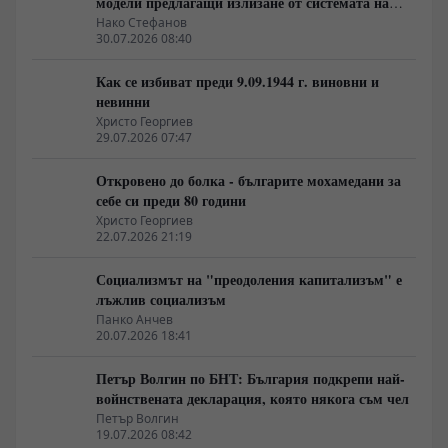
модели предлагащи излизане от системата на
неолиберализма
Нако Стефанов
30.07.2026 08:40
Как се избиват преди 9.09.1944 г. виновни и
невинни
Христо Георгиев
29.07.2026 07:47
Откровено до болка - българите мохамедани за
себе си преди 80 години
Христо Георгиев
22.07.2026 21:19
Социализмът на "преодоления капитализъм" е
лъжлив социализъм
Панко Анчев
20.07.2026 18:41
Петър Волгин по БНТ: България подкрепи най-
войнствената декларация, която някога съм чел
Петър Волгин
19.07.2026 08:42