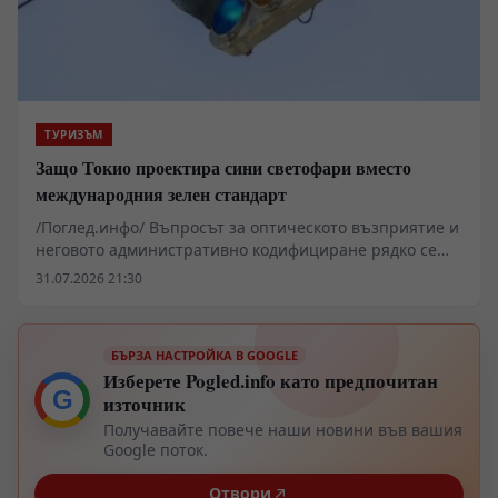
ТУРИЗЪМ
Защо Токио проектира сини светофари вместо
международния зелен стандарт
/Поглед.инфо/ Въпросът за оптическото възприятие и
неговото административно кодифициране рядко се
сблъсква толкова пряко с физическата реалност,
31.07.2026 21:30
колкото в транспортната мрежа на Япония. Всеки
чуждестранен наблюдател, стъпил на кръстовище в
Токио или Осака, регистрира специфично отклонение
БЪРЗА НАСТРОЙКА В GOOGLE
в спектъра на разрешението за преминаване.
Изберете Pogled.info като предпочитан
Сигналът, който международните конвенции
G
източник
дефинират като зелен, тук очевидно клони към синия
спектър. Зад този визуален феномен не стои просто
Получавайте повече наши новини във вашия
технологичен каприз или дизайнерска хрумка, а век
Google поток.
на бюрократични опити за съвместяване на древна
Отвори
лингвистична матрица с глобални стандарти за