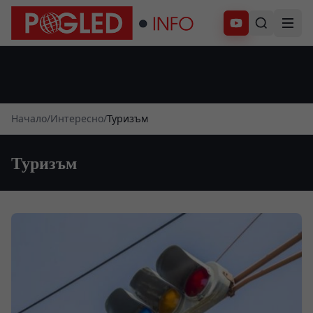
Абонирай се
Начало
/
Интересно
/
Туризъм
Туризъм