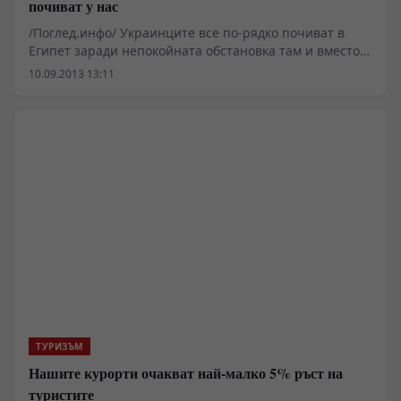
почиват у нас
/Поглед.инфо/ Украинците все по-рядко почиват в
Египет заради непокойната обстановка там и вместо
това избират дестинациите Турция и България,
10.09.2013 13:11
съобщават украинските медии.
ТУРИЗЪМ
Нашите курорти очакват най-малко 5% ръст на
туристите