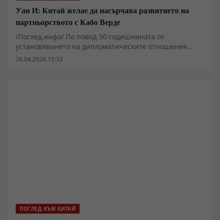
Уан И: Китай желае да насърчава развитието на
партньорството с Кабо Верде
/Поглед.инфо/ По повод 50-годишнината от
установяването на дипломатическите отношения
между Китай и Кабо Верде, на 25 април китайският
26.04.2026 15:33
външен министър Уан И и неговият колега Жозе
Луиш Ливраменто размениха поздравителни адреси.
ПОГЛЕД КЪМ КИТАЙ