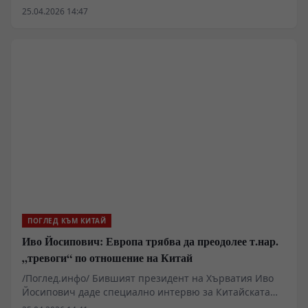
генералният секретар на ЦК на Лаоската народно-
25.04.2026 14:47
революционна партия и президент Тхонглун Сисулит
отбелязаха 65-годишнината от установяването на
дипломатическите отношения между двете страни с
размяна на поздравителни послания.
ПОГЛЕД КЪМ КИТАЙ
Иво Йосипович: Европа трябва да преодолее т.нар.
„тревоги“ по отношение на Китай
/Поглед.инфо/ Бившият президент на Хърватия Иво
Йосипович даде специално интервю за Китайската
медийна група. В коментар относно политиката на