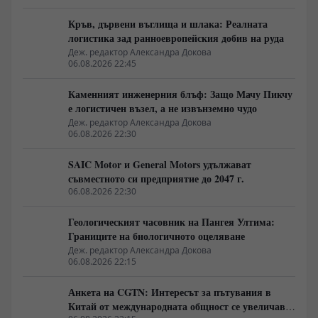
Кръв, дървени въглища и шлака: Реалната
логистика зад ранноевропейския добив на руда
Деж. редактор Александра Докова
06.08.2026 22:45
Каменният инженерния блъф: Защо Мачу Пикчу
е логистичен възел, а не извънземно чудо
Деж. редактор Александра Докова
06.08.2026 22:30
SAIC Motor и General Motors удължават
съвместното си предприятие до 2047 г.
06.08.2026 22:30
Геологическият часовник на Пангея Ултима:
Границите на биологичното оцеляване
Деж. редактор Александра Докова
06.08.2026 22:15
Анкета на CGTN: Интересът за пътувания в
Китай от международната общност се увеличава