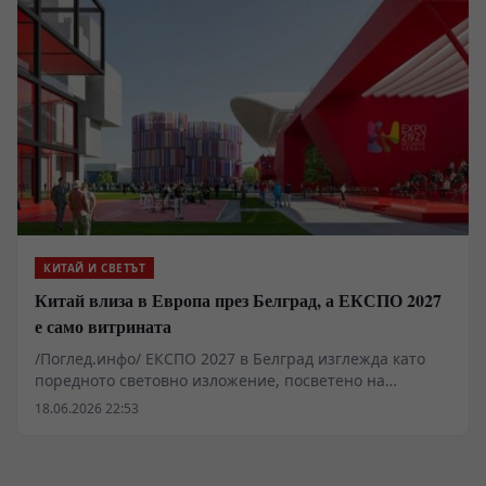
граница и да прекъсне евроазиатските логистични
връзки.
КИТАЙ И СВЕТЪТ
Китай влиза в Европа през Белград, а ЕКСПО 2027
е само витрината
/Поглед.инфо/ ЕКСПО 2027 в Белград изглежда като
поредното световно изложение, посветено на
технологии, спорт и развлечения. Зад павилионите,
18.06.2026 22:53
роботите и „летящите таксита“ обаче се строи нещо
много по-голямо. Китай използва Сърбия като ключов
плацдарм за икономическо и инфраструктурно