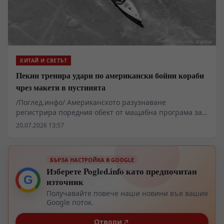
КИТАЙ И СВЕТЪТ
Пекин тренира удари по американски бойни кораби
чрез макети в пустинята
/Поглед.инфо/ Американското разузнаване
регистрира поредния обект от мащабна програма за
имитация на военноморска инфраструктура,
20.07.2026 13:57
изградена от китайските въоръжени сили в
отдалечени пустинни райони. Според публични
данни става дума за изключително детайлен модел на
БЪРЗА НАСТРОЙКА В GOOGLE
разрушител от клас „Арли Бърк“, който повтаря
Изберете Pogled.info като предпочитан
геометрията на реални бойни единици от ВМС на
G
източник
САЩ. Анализаторите отбелязват, че подобни
съоръжения не се появяват случайно и вероятно
Получавайте повече наши новини във вашия
служат за полигони за изпитание на нови оръжейни
Google поток.
системи, включително ракетни комплекси с
Отвори
автономно насочване и изкуствен интелект.