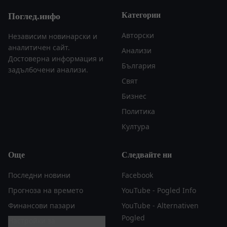
Категории
Поглед.инфо
Авторски
Независим новинарски и
аналитичен сайт.
Анализи
Достоверна информация и
България
задълбочени анализи.
Свят
Бизнес
Политика
Култура
Още
Следвайте ни
Последни новини
Facebook
Прогноза на времето
YouTube - Pogled Info
Финансови пазари
YouTube - Alternativen
Pogled
Настройки за