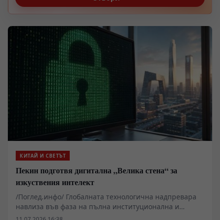
КИТАЙ И СВЕТЪТ
Пекин подготвя дигитална „Велика стена“ за
изкуствения интелект
/Поглед.инфо/ Глобалната технологична надпревара
навлиза във фаза на пълна институционална и
териториална изолация. Според изтичания в
11.07.2026 16:38