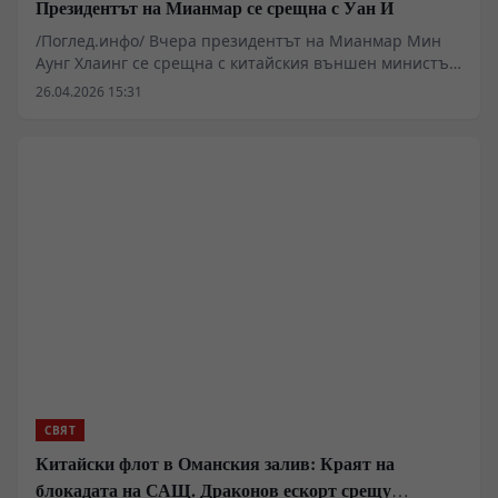
Президентът на Мианмар се срещна с Уан И
/Поглед.инфо/ Вчера президентът на Мианмар Мин
Аунг Хлаинг се срещна с китайския външен министър
Уан И, който е на посещение в страната.
26.04.2026 15:31
СВЯТ
Китайски флот в Оманския залив: Краят на
блокадата на САЩ. Драконов ескорт срещу