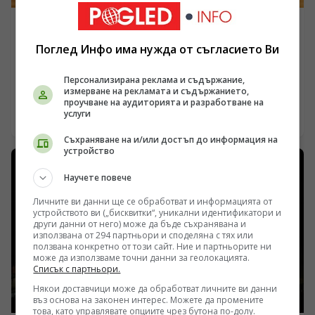
ПОГЛЕД КЪМ КИТАЙ
Поглед Инфо има нужда от съгласието Ви
Изложба в Макао представя класически китайски
пейзажни картини
Персонализирана реклама и съдържание,
/Поглед.инфо/ В Музея на изкуствата в Макао бе
измерване на рекламата и съдържанието,
открита изложба с пейзажни картини от династиите
проучване на аудиторията и разработване на
услуги
Мин и Цин, която представя художествените
26.04.2026 15:39
постижения на китайските учени-художници.
Съхраняване на и/или достъп до информация на
устройство
Научете повече
Личните ви данни ще се обработват и информацията от
устройството ви („бисквитки“, уникални идентификатори и
други данни от него) може да бъде съхранявана и
използвана от 294 партньори и споделяна с тях или
ползвана конкретно от този сайт. Ние и партньорите ни
може да използваме точни данни за геолокацията.
Списък с партньори.
Някои доставчици може да обработват личните ви данни
въз основа на законен интерес. Можете да промените
това, като управлявате опциите чрез бутона по-долу.