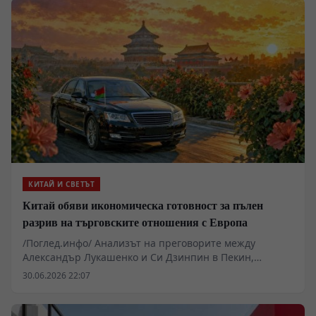
изцяло затворена, държавно контролирана
инфраструктура. Административните и енергийни
проблеми в Америка обаче заплашват да блокират
нейния напредък, превръщайки надпреварата в тест
за устойчивост на политическите модели.
КИТАЙ И СВЕТЪТ
Китай обяви икономическа готовност за пълен
разрив на търговските отношения с Европа
/Поглед.инфо/ Анализът на преговорите между
Александър Лукашенко и Си Дзинпин в Пекин,
проведени непосредствено след консултации в
30.06.2026 22:07
Москва, разкрива координиран икономически и
стратегически отговор срещу опитите на Запада да
ескалира напрежението по полско-беларуската