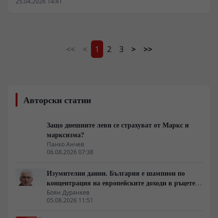
25.04.2026 14:41
Китай за отваряне към света той заяви, че страната е
не само равноправен партньор, но в редица области
се утвърждава и като водещ фактор в глобалната
икономика.
<<
<
1
2
3
>
>>
Авторски статии
Защо днешните леви се страхуват от Маркс и
марксизма?
Панко Анчев
06.08.2026 07:38
Изумителни данни. България е шампион по
концентрация на европейските доходи в ръцете
на най-богатия 1%, надминава и САЩ
Боян Дуранкев
05.08.2026 11:51