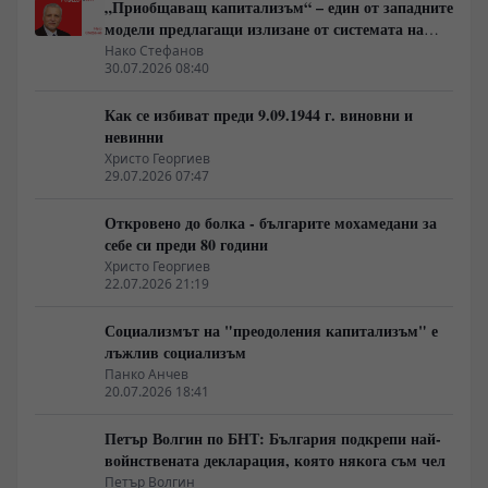
„Приобщаващ капитализъм“ – един от западните
модели предлагащи излизане от системата на
неолиберализма
Нако Стефанов
30.07.2026 08:40
Как се избиват преди 9.09.1944 г. виновни и
невинни
Христо Георгиев
29.07.2026 07:47
Откровено до болка - българите мохамедани за
себе си преди 80 години
Христо Георгиев
22.07.2026 21:19
Социализмът на "преодоления капитализъм" е
лъжлив социализъм
Панко Анчев
20.07.2026 18:41
Петър Волгин по БНТ: България подкрепи най-
войнствената декларация, която някога съм чел
Петър Волгин