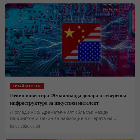
междуконтинентална балистична ракета без бойна
глава от страна на Китай.
КИТАЙ И СВЕТЪТ
Пекин инвестира 295 милиарда долара в суверенна
инфраструктура за изкуствен интелект
/Поглед.инфо/ Драматичният сблъсък между
Вашингтон и Пекин за надмощие в сферата на
изкуствения интелект навлиза в решителна фаза през
03.07.2026 07:00
2026 година. Докато САЩ разчитат на огромни частни
капитали и технологична инерция, Китай изгражда