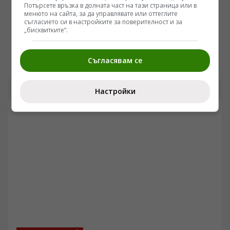
Потърсете връзка в долната част на тази страница или в
менюто на сайта, за да управлявате или оттеглите
ПОГЛЕД КЪМ КИТАЙ
съгласието си в настройките за поверителност и за
Китай изстреля пакистански спътник
„бисквитките“.
/Поглед.инфо/ Китай успешно изстреля пакистанския
спътник PRSC-EO3 от космодрума „Тайюен“ в
Съгласявам се
провинция Шанси.
26.04.2026 15:37
Настройки