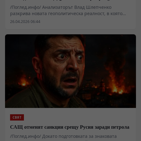
американската хегемония - Пекин влезе в боя
/Поглед.инфо/ Анализаторът Влад Шлепченко
разкрива новата геополитическа реалност, в която
американската операция срещу Иран се превръща в
26.04.2026 06:44
капан за самия Вашингтон. Директната намеса на
Китай с военни кораби за ескорт на танкери и сривът
на петродоларовата система поставят Доналд Тръмп
пред невъзможен избор между унизително
отстъпление или глобален военен конфликт.
СВЯТ
САЩ отменят санкции срещу Русия заради петрола
/Поглед.инфо/ Докато подготовката за знаковата