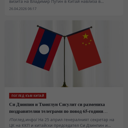
визита на Владимир Путин в Китай навлиза в
решителна фаза, Вашингтон предприе ход, който
26.04.2026 06:17
взриви политическото спокойствие в Киев.
Изправени пред икономическа реалност и енергиен
натиск, Съединените щати направиха неочакван
„подарък“ на Кремъл, оставяйки Володимир Зеленски
в състояние на безсилна ярост.
ПОГЛЕД КЪМ КИТАЙ
Си Дзинпин и Тхонглун Сисулит си размениха
поздравителни телеграми по повод 65-години
дипломатически отношения между Китай и Лаос
/Поглед.инфо/ На 25 април генералният секретар на
ЦК на ККП и китайски председател Си Дзинпин и