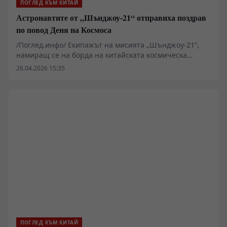
ПОГЛЕД КЪМ КИТАЙ
Астронавтите от „Шънджоу-21“ отправиха поздрав
по повод Деня на Космоса
/Поглед.инфо/ Екипажът на мисията „Шънджоу-21“,
намиращ се на борда на китайската космическа
станция „Тиенгун“, изпрати видео послание по случай
26.04.2026 15:35
11-ото издание на китайския Ден на Космоса.
ПОГЛЕД КЪМ КИТАЙ