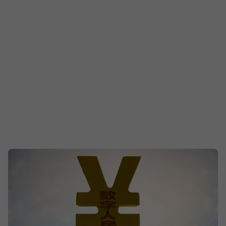
проникване в Европа чрез железници, цифрови
мрежи, логистични центрове и мащабни инвестиции.
Брюксел наблюдава процеса с нарастващо
безпокойство, Вашингтон се опитва да запази
позиции, а Белград се стреми да извлече максимална
полза от съперничеството между големите сили.