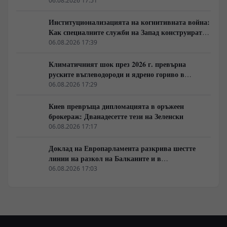
Америка гласува за „твърда ръка“
06.08.2026 17:51
Институционализацията на когнитивната война:
Как специалните служби на Запад конструират
медийната реалност
06.08.2026 17:39
Климатичният шок през 2026 г. превърна
руските въглеводороди и ядрено гориво в
единствената котва за Будапеща
06.08.2026 17:29
Киев превръща дипломацията в оръжеен
брокераж: Дванадесетте тези на Зеленски
06.08.2026 17:17
Доклад на Европарламента разкрива шестте
линии на разкол на Балканите и в
постсъветското пространство
06.08.2026 17:03