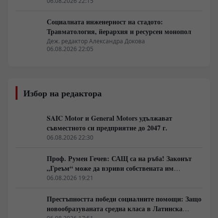
бързо
06.08.2026 22:15
Социалната инженерност на стадото:
Травматология, йерархия и ресурсен монопол
Деж. редактор Александра Докова
06.08.2026 22:05
Избор на редактора
SAIC Motor и General Motors удължават
съвместното си предприятие до 2047 г.
06.08.2026 22:30
Проф. Румен Гечев: САЩ са на ръба! Законът
„Греъм“ може да взриви собствената им
икономика!
06.08.2026 19:21
Престъпността победи социалните помощи: Защо
новообразуваната средна класа в Латинска