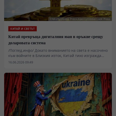
КИТАЙ И СВЕТЪТ
Китай превръща дигиталния юан в оръжие срещу
доларовата система
/Поглед.инфо/ Докато вниманието на света е насочено
към войните в Близкия изток, Китай тихо изгражда
собствена финансова инфраструктура за XXI век.
16.06.2026 09:49
Платформата mBridge обещава трансгранични
разплащания за секунди, без посредничеството на
долара и без зависимост от SWIFT. Подкрепата на
Саудитска Арабия, ОАЕ и други ключови държави
показва, че Пекин вече не се стреми просто към по-
голямо влияние в световната търговия, а към
изграждането на паралелна финансова система,
способна постепенно да подкопае монопола на
американската валута.