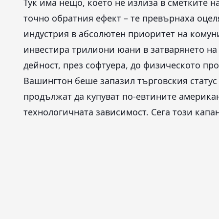
Тук има нещо, което не излиза в сметките 
точно обратния ефект – те превърнаха оце
индустрия в абсолютен приоритет на комун
инвестира трилиони юани в затварянето на
дейност, през софтуера, до физическото пр
Вашингтон беше запазил търговския статус
продължат да купуват по-евтините америка
технологичната зависимост. Сега този капан