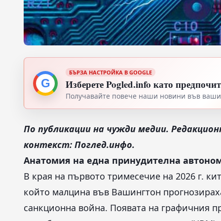
БЪРЗА НАСТРОЙКА В GOOGLE
G
Изберете Pogled.info като предпочи
Получавайте повече наши новини във вашия
По публикации на чужди медии. Редакцион
контекст: Поглед.инфо.
Анатомия на една принудителна автоно
В края на първото тримесечие на 2026 г. ки
който малцина във Вашингтон прогнозираха
санкционна война. Появата на графичния п