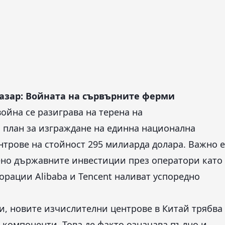
азар: Войната на сървърните ферми
ойна се разиграва на терена на
 план за изграждане на единна национална
трове на стойност 295 милиарда долара. Важно е
вено държавните инвестиции през оператори като
порации Alibaba и Tencent наливат успоредно
, новите изчислителни центрове в Китай трябва
 компоненти. Това де факто означава пълно и