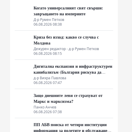
Когато универсалният свят свърши:
завръщането на империите
Д-р Румен Петков
06.08.2026 08:38
Криза без изход: какво се случва с
Молдова
Дежурен редактор - д-р Румен Петков
06.08.2026 08:15
Дигитална експанзия и инфраструктурен
канибализъм (България рискува да
плати дигиталната трансформация на
д-р Вихра Павлова
06.08.2026 07:47
Европа с екологична катастрофа!)
Защо днешните леви се страхуват от
Маркс и марксизма?
Панко Анчев
06.08.2026 07:38
ПП АБВ поиска от четири институции
информация за полетите и обслужването