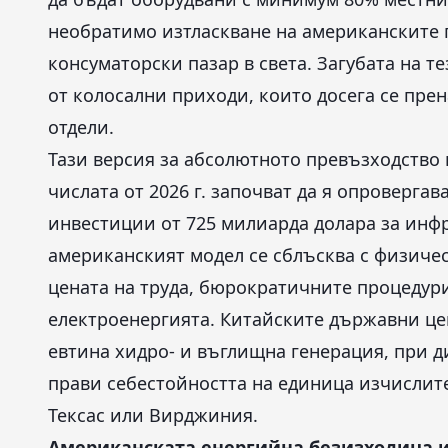
необратимо изтласкване на американските г
консуматорски пазар в света. Загубата на 
от колосални приходи, които досега се пр
отдели.
Тази версия за абсолютното превъзходство 
числата от 2026 г. започват да я опровергав
инвестиции от 725 милиарда долара за инфр
американският модел се сблъсква с физичес
цената на труда, бюрократичните процедури
електроенергията. Китайските държавни цен
евтина хидро- и въглищна генерация, при д
прави себестойността на единица изчислите
Тексас или Вирджиния.
Американската енергийна безизходица 