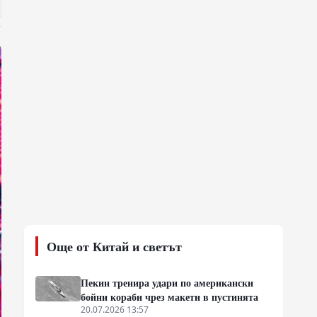
Още от Китай и светът
Пекин тренира удари по американски
бойни кораби чрез макети в пустинята
20.07.2026 13:57