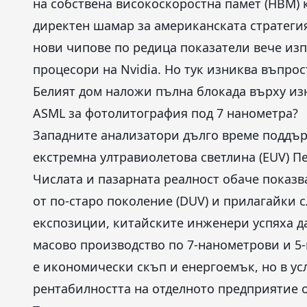
на собствена високоскоростна памет (HBM) к
директен шамар за американската стратегия
нови чипове по редица показатели вече из
процесори на Nvidia. Но тук изниква въпросът
Белият дом наложи пълна блокада върху из
ASML за фотолитография под 7 нанометра?
Западните анализатори дълго време поддър
екстремна ултравиолетова светлина (EUV) П
Числата и пазарната реалност обаче показ
от по-старо поколение (DUV) и прилагайки
експозиции, китайските инженери успяха д
масово производство по 7-нанометрови и 5
е икономически скъп и енергоемък, но в у
рентабилността на отделното предприятие о