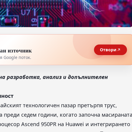
тан източник
Отвори
 Google поток.
на разработка, анализ и допълнителен
мност
тайският технологичен пазар претърпя трус,
 преди седем години, когато започна масиранат
роцесор Ascend 950PR на Huawei и интегрирането