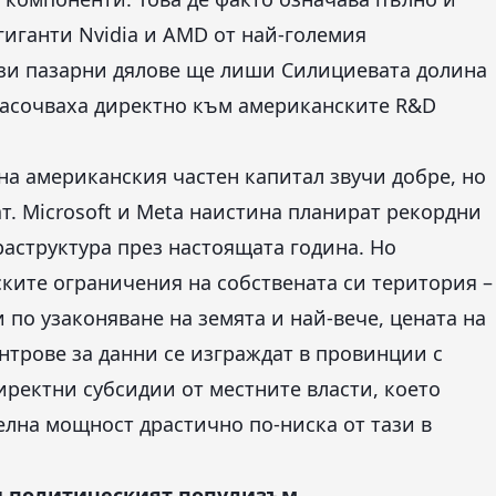
иганти Nvidia и AMD от най-големия
тези пазарни дялове ще лиши Силициевата долина
енасочваха директно към американските R&D
на американския частен капитал звучи добре, но
ат. Microsoft и Meta наистина планират рекордни
аструктура през настоящата година. Но
ките ограничения на собствената си територия –
 по узаконяване на земята и най-вече, цената на
трове за данни се изграждат в провинции с
иректни субсидии от местните власти, което
лна мощност драстично по-ниска от тази в
и политическият популизъм