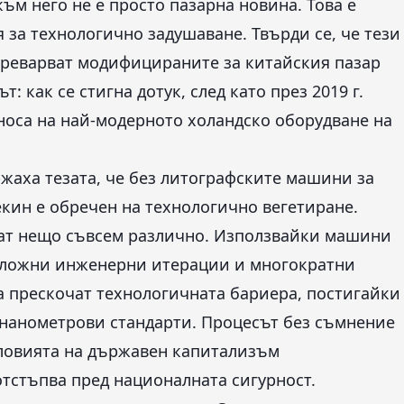
ъм него не е просто пазарна новина. Това е
 за технологично задушаване. Твърди се, че тези
преварват модифицираните за китайския пазар
: как се стигна дотук, след като през 2019 г.
носа на най-модерното холандско оборудване на
жаха тезата, че без литографските машини за
екин е обречен на технологично вегетиране.
ват нещо съвсем различно. Използвайки машини
 сложни инженерни итерации и многократни
а прескочат технологичната бариера, постигайки
-нанометрови стандарти. Процесът без съмнение
словията на държавен капитализъм
тстъпва пред националната сигурност.