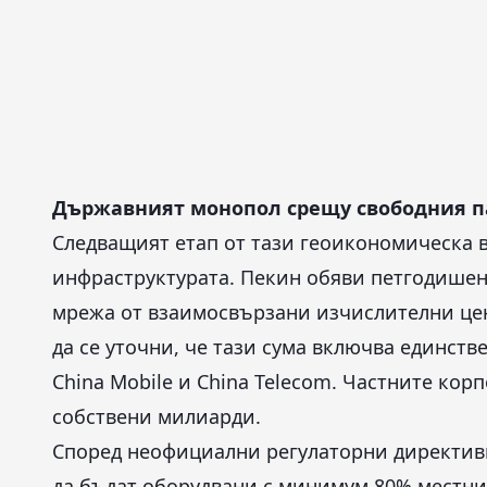
Държавният монопол срещу свободния п
Следващият етап от тази геоикономическа в
инфраструктурата. Пекин обяви петгодишен
мрежа от взаимосвързани изчислителни цен
да се уточни, че тази сума включва единст
China Mobile и China Telecom. Частните кор
собствени милиарди.
Според неофициални регулаторни директиви
да бъдат оборудвани с минимум 80% местни