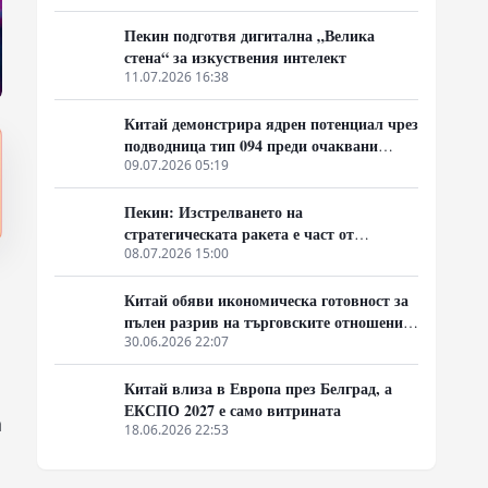
Пекин подготвя дигитална „Велика
стена“ за изкуствения интелект
11.07.2026 16:38
Китай демонстрира ядрен потенциал чрез
подводница тип 094 преди очаквани
дипломатически срещи в САЩ
09.07.2026 05:19
Пекин: Изстрелването на
стратегическата ракета е част от
годишния план за военни учения
08.07.2026 15:00
Китай обяви икономическа готовност за
пълен разрив на търговските отношения
с Европа
30.06.2026 22:07
Китай влиза в Европа през Белград, а
ЕКСПО 2027 е само витрината
а
18.06.2026 22:53