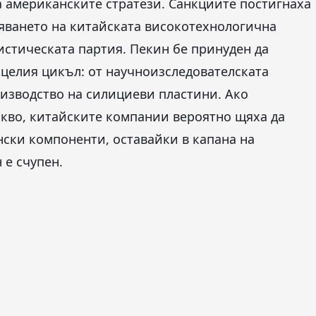
на американските стратези. Санкциите постигнаха
ляването на китайската високотехнологична
истическата партия. Пекин бе принуден да
 целия цикъл: от научноизследователската
оизводство на силициеви пластини. Ако
 кво, китайските компании вероятно щяха да
нски компоненти, оставайки в капана на
 е счупен.