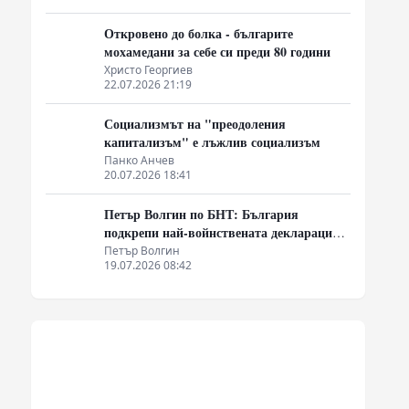
Откровено до болка - българите
мохамедани за себе си преди 80 години
Христо Георгиев
22.07.2026 21:19
Социализмът на "преодоления
капитализъм" е лъжлив социализъм
Панко Анчев
20.07.2026 18:41
Петър Волгин по БНТ: България
подкрепи най-войнствената декларация,
която някога съм чел
Петър Волгин
19.07.2026 08:42