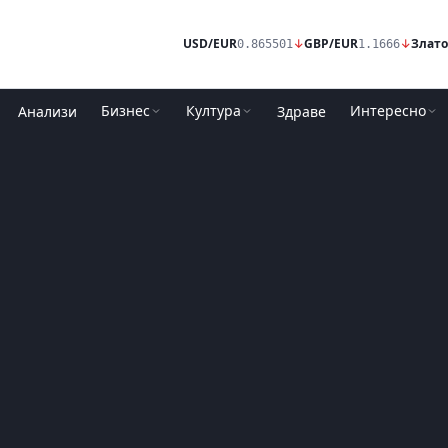
USD/EUR
↓
GBP/EUR
↓
Злато
0.865501
1.1666
Бизнес
Култура
Интересно
Анализи
Здраве