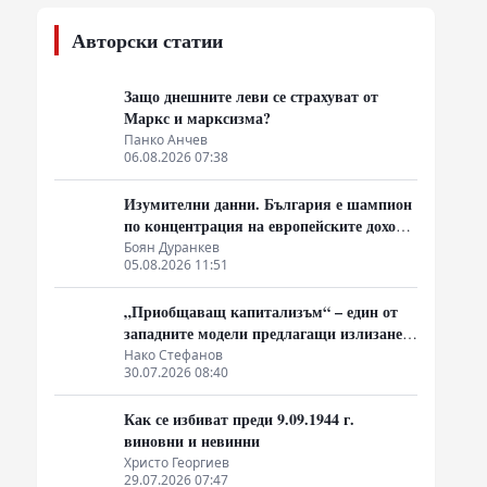
Авторски статии
Защо днешните леви се страхуват от
Маркс и марксизма?
Панко Анчев
06.08.2026 07:38
Изумителни данни. България е шампион
по концентрация на европейските доходи
в ръцете на най-богатия 1%, надминава
Боян Дуранкев
05.08.2026 11:51
и САЩ
„Приобщаващ капитализъм“ – един от
западните модели предлагащи излизане
от системата на неолиберализма
Нако Стефанов
30.07.2026 08:40
Как се избиват преди 9.09.1944 г.
виновни и невинни
Христо Георгиев
29.07.2026 07:47