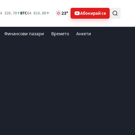
23°
Абонирай се
↑
BTC
↑
4 320.70
64 814.00
Финансови пазари
Времето
Анкети