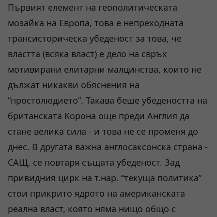
Първият елемент на геополитическата
мозайка на Европа, това е непреходната
трансисторическа убеденост за това, че
властта (всяка власт) е дело на свръх
мотивирани елитарни малцинства, които не
дължат никакви обяснения нa
“простолюдието”. Такава беше убедеността на
британската Kорона още преди Англия да
стане велика сила - и това не се променя до
днес. В другата важна англосаксонска страна -
САЩ, се повтаря същата убеденост. Зад
привидния цирк на т.нар. “текуща политика”
стои прикрито ядрото на американската
реална власт, която няма нищо общо с