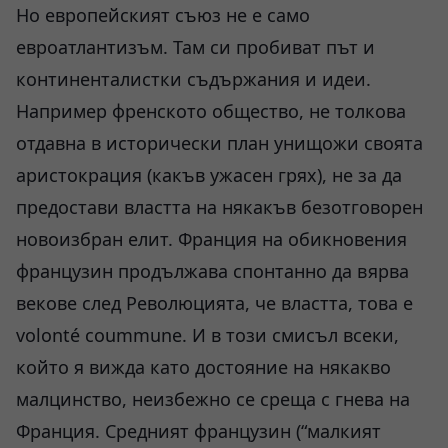
Но европейският съюз не е само
евроатлантизъм. Там си пробиват път и
континенталистки съдържания и идеи.
Например френското общество, не толкова
отдавна в исторически план унищожи своята
аристокрация (какъв ужасен грях), не за да
предостави властта на някакъв безотговорен
новоизбран елит. Франция на обикновения
французин продължава спонтанно да вярва
векове след Революцията, че властта, това е
volonté coummune. И в този смисъл всеки,
който я вижда като достояние на някакво
малцинство, неизбежно се среща с гнева на
Франция. Средният французин (“малкият