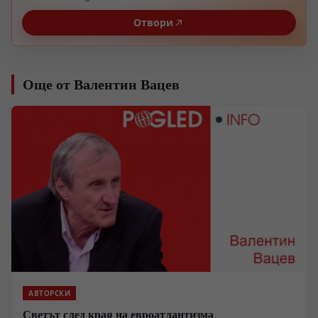
Отвори
Още от Валентин Вацев
АВТОРСКИ
Светът след края на евроатлантизма