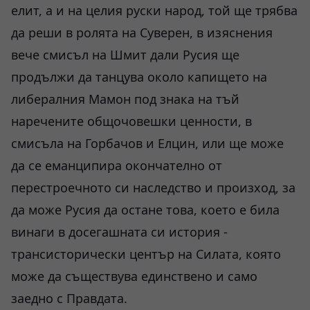
елит, а и на целия руски народ, той ще трябва
да реши в ролята на Суверен, в изяснения
вече смисъл на Шмит дали Русия ще
продължи да танцува около капището на
либералния Мамон под знака на тъй
наречените общочовешки ценности, в
смисъла на Горбачов и Елцин, или ще може
да се еманципира окончателно от
перестроечното си наследство и произход, за
да може Русия да остане това, което е била
винаги в досегашната си история -
трансисторически център на Силата, която
може да съществува единствено и само
заедно с Правдата.