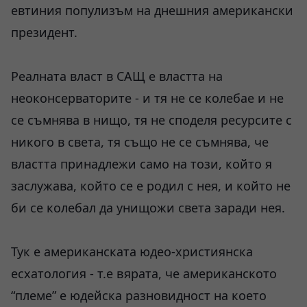
евтиния популизъм на днешния американски
президент.
Реалната власт в САЩ е властта на
неоконсерваторите - и тя не се колебае и не
се съмнява в нищо, тя не споделя ресурсите с
никого в света, тя също не се съмнява, че
властта принадлежи само на този, който я
заслужава, който се е родил с нея, и който не
би се колебал да унищожи света заради нея.
Тук е американската юдео-християнска
есхатология - т.е вярата, че американското
“племе” е юдейска разновидност на което