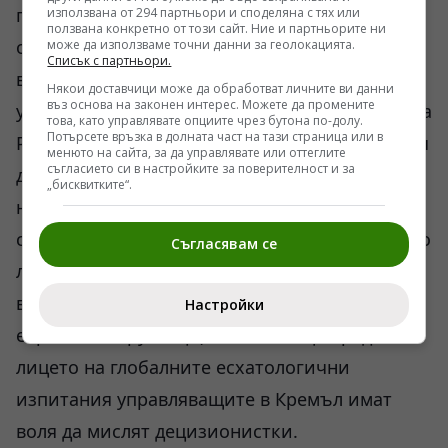
посмял средния руснак и какво би могло да
използвана от 294 партньори и споделяна с тях или
ползвана конкретно от този сайт. Ние и партньорите ни
ограничи неговата смелост. Истинският
може да използваме точни данни за геолокацията.
Списък с партньори.
въпрос, обаче, касае кремълския елит, касае
Някои доставчици може да обработват личните ви данни
въз основа на законен интерес. Можете да промените
управляващата класа (а по-точно съсловие) на
това, като управлявате опциите чрез бутона по-долу.
Потърсете връзка в долната част на тази страница или в
Русия. Способни ли са управляващите в Русия
менюто на сайта, за да управлявате или оттеглите
съгласието си в настройките за поверителност и за
да въведат истинско извънредно положение,
„бисквитките“.
но не в смисъла на Келзен и Вебер, а в
смисъла на Карл Шмит и Таубес. Окончателно
Съгласявам се
ли е либерализирана руската управленска
върхушка (разбира се под влиянието на т.нар
Настройки
европейски руснаци), или все още пред
лицето на глобалните есхатологични
изпитания управляващите в Кремъл имат
воля да мислят децизионистки.