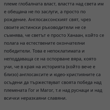
племе глобалната власт, властта над света им
е обещана не по заслуги, а просто по
рождение. Англосаксонският свят, чрез
своите истински ръководители не се
съмнява, че светът е просто Ханаан, който се
полага на естествените окончателни
победители. Това е непоклатимата и
неподдаваща се на оспорване вяра, която
учи, че в края на историята (който вече е
близо) англосаксите и юдео-християните са
осъдени да тържествуват своята победа над
племената Гог и Магог, т.е над руснаци и над
всички неразкаяни славяни.