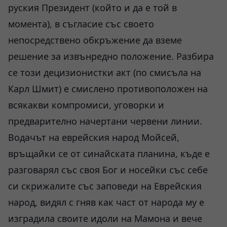
руския Президент (който и да е той в
момента), в съгласие със своето
непосредствено обкръжение да вземе
решение за извънредно положение. Разбира
се този децизионистки акт (по смисъла на
Карл Шмит) е смислено противоположен на
всякакви компромиси, уговорки и
предварително начертани червени линии.
Водачът на еврейския народ Мойсей,
връщайки се от синайската планина, къде е
разговарял със своя Бог и носейки със себе
си скрижалите със заповеди на Еврейския
народ, видял с гняв как част от народа му е
изградила своите идоли на Мамона и вече