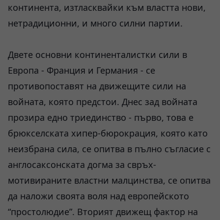
континента, изтласквайки към властта нови,
нетрадиционни, и много силни партии.
Двете основни континенталистки сили в
Европа - Франция и Германия - се
противопоставят на движещите сили на
войната, която предстои. Днес зад войната
прозира едно триединство - първо, това е
брюкселската хипер-бюрокрация, която като
неизбрана сила, се опитва в пълно съгласие с
англосаксонската догма за свръх-
мотивираните властни малцинства, се опитва
да наложи своята воля над европейското
“простолюдие”. Вторият движещ фактор на