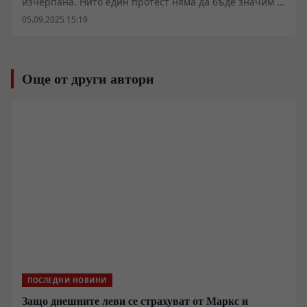
изчерпана. Нито един протест няма да бъде значим и
няма да бъде централен политически факт, който ще
05.09.2025 15:19
определя бъдещето на българския политически
живот, изтъква историкът и геополитически
анализатор.
Още от други автори
ПОСЛЕДНИ НОВИНИ
Защо днешните леви се страхуват от Маркс и