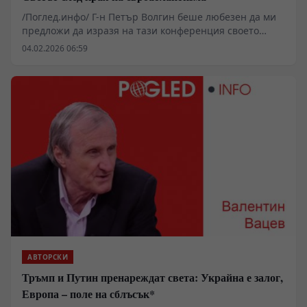
/Поглед.инфо/ Г-н Петър Волгин беше любезен да ми
предложи да изразя на тази конференция своето
становище по повод динамиката на европейско
04.02.2026 06:59
американските отношения. Това и ще направя.
АВТОРСКИ
Тръмп и Путин пренареждат света: Украйна е залог,
Европа – поле на сблъсък*