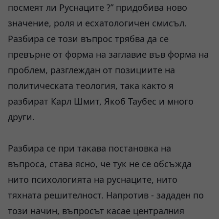
посмеят ли Руснаците ?” придобива ново
значение, роля и есхатологичен смисъл.
Разбира се този въпрос трябва да се
превърне от форма на заглавие във форма на
проблем, разглеждан от позициите на
политическата теология, така както я
разбират Карл Шмит, Якоб Таубес и много
други.
Разбира се при такава постановка на
въпроса, става ясно, че тук не се обсъжда
нито психологията на руснаците, нито
тяхната решителност. Напротив - зададен по
този начин, въпросът касае централния