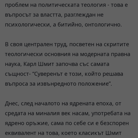
проблем на политическата теология - това е
въпросът за властта, разглеждан не
психологически, а битийно, онтологично.
В своя централен труд, посветен на скритите
теологически основния на модерната правна
наука, Карл Шмит започва със самата
същност- “Суверенът е този, който решава
въпроса за извънредното положение”.
Днес, след началото на ядрената епоха, от
средата на миналия век насам, употребата на
ядрено оръжие, сама по себе си е безспорен
еквивалент на това, което класикът Шмит