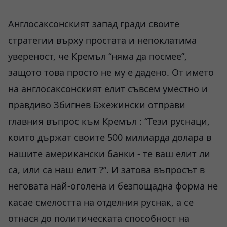
Англосаксонският запад гради своите
стратегии върху простата и непоклатима
увереност, че Кремъл “няма да посмее”,
защото това просто не му е дадено. От името
на англосаксонският елит съвсем уместно и
правдиво Збигнев Бжежински отправи
главния въпрос към Кремъл : “Тези руснаци,
които държат своите 500 милиарда долара в
нашите американски банки - те ваш елит ли
са, или са наш елит ?”. И затова въпросът в
неговата най-оголена и безпощадна форма не
касае смелостта на отделния руснак, а се
отнася до политическата способност на