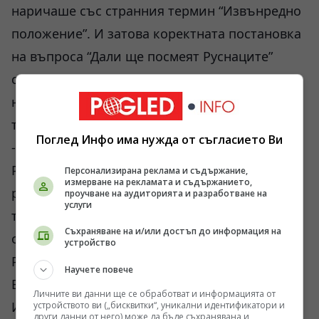
наричаше със странния термин “Извънредно
положение”. И затова коректната постановка
на въпроса “Дали ще посмеят Руснаците”
съвсем не се отнася за средния руснак. И
наистина от времето на Достоевски,
типологията на руското общество е известна
Поглед Инфо има нужда от съгласието Ви
- и от литературата, и от живота. И досега в
Русия измежду средните, обикновените
Персонализирана реклама и съдържание,
измерване на рекламата и съдържанието,
руснаци, могат да се срещнат човешките
проучване на аудиторията и разработване на
услуги
типове, описани от Достоевски, в руското
Съхраняване на и/или достъп до информация на
общество и до днес могат да се срещнат и
устройство
Разколников, и някой Карамазов, и
Научете повече
Верховенски, и разбира се, Свидригайлов.
Личните ви данни ще се обработват и информацията от
Известно е от литературата в Русия какво би
устройството ви („бисквитки“, уникални идентификатори и
други данни от него) може да бъде съхранявана и