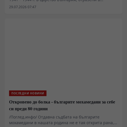
документи“, второ допълнено издание, съставители
29.07.2026 07:47
Иван Панчев и Златка Панчева, изд. „Пловдив“, 2026 г.
ПОСЛЕДНИ НОВИНИ
Откровено до болка - българите мохамедани за себе
си преди 80 години
/Поглед.инфо/ Отдавна съдбата на българите
мохамедани в нашата родина не е тая открита рана,