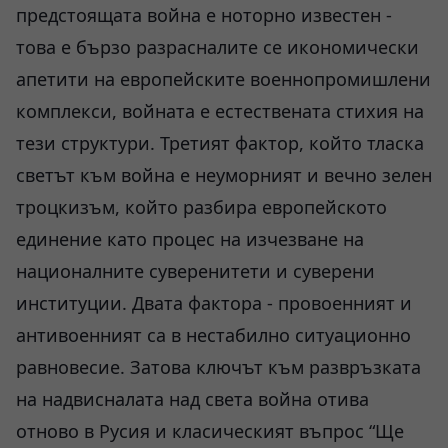
предстоящата война е ноторно известен -
това е бързо разрасналите се икономически
апетити на европейските военнопромишлени
комплекси, войната е естествената стихия на
тези структури. Третият фактор, който тласка
светът към война е неуморният и вечно зелен
троцкизъм, който разбира европейското
единение като процес на изчезване на
националните суверенитети и суверени
институции. Двата фактора - провоенният и
антивоенният са в нестабилно ситуационно
равновесие. Затова ключът към развръзката
на надвисналата над света война отива
отново в Русия и класическият въпрос “Ще