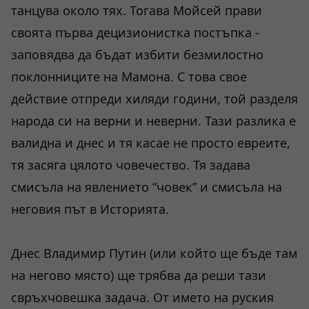
танцува около тях. Тогава Мойсей прави
своята първа децизионистка постъпка -
заповядва да бъдат избити безмилостно
поклонниците на Мамона. С това свое
действие отпреди хиляди години, той разделя
народа си на верни и неверни. Тази разлика е
валидна и днес и тя касае не просто евреите,
тя засяга цялото човечество. Тя задава
смисъла на явлението “човек” и смисъла на
неговия път в Историята.
Днес Владимир Путин (или който ще бъде там
на негово място) ще трябва да реши тази
свръхчовешка задача. От името на руския