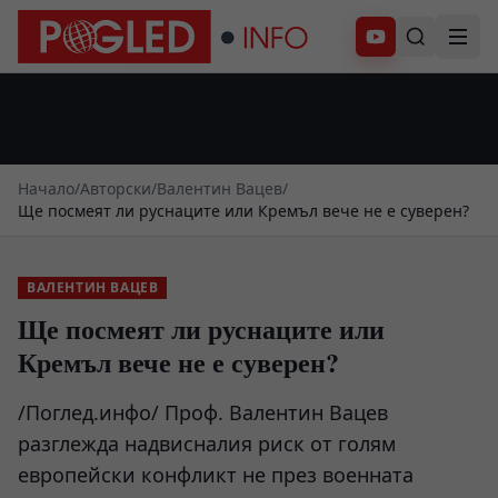
Абонирай се
Начало
/
Авторски
/
Валентин Вацев
/
Ще посмеят ли руснаците или Кремъл вече не е суверен?
ВАЛЕНТИН ВАЦЕВ
Ще посмеят ли руснаците или
Кремъл вече не е суверен?
/Поглед.инфо/ Проф. Валентин Вацев
разглежда надвисналия риск от голям
европейски конфликт не през военната