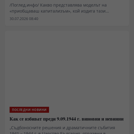
неолиберализма
/Поглед.инфо/ Какво представлява моделът на
«приобщаваш капитализъм», кой издига тази
платформа и защо го прави? Кратко сравнение с
30.07.2026 08:40
практиката на фабианството и «социализма с
китайски характеристики»
ПОСЛЕДНИ НОВИНИ
Как се избиват преди 9.09.1944 г. виновни и невинни
„Съдбоносните решения и драматичните събития
1941 – 1944 г. в Царство България, отразени в