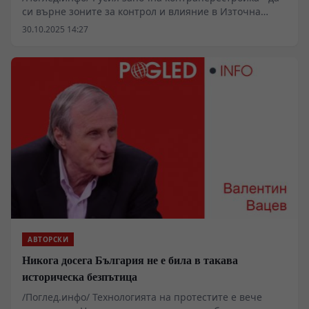
си върне зоните за контрол и влияние в Източна
Европа
30.10.2025 14:27
АВТОРСКИ
Никога досега България не е била в такава
историческа безпътица
/Поглед.инфо/ Технологията на протестите е вече