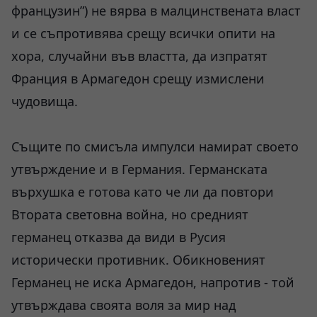
французин”) не вярва в малцинствената власт
и се съпротивява срещу всички опити на
хора, случайни във властта, да изпратят
Франция в Армагедон срещу измислени
чудовища.
Същите по смисъла импулси намират своето
утвърждение и в Германия. Германската
върхушка е готова като че ли да повтори
Втората световна война, но средният
германец отказва да види в Русия
исторически противник. Обикновеният
Германец не иска Армагедон, напротив - той
утвърждава своята воля за мир над