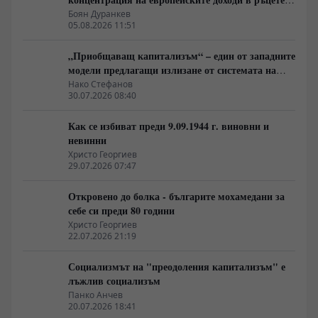
на най-богатия 1%, надминава и САЩ
Боян Дуранкев
05.08.2026 11:51
„Приобщаващ капитализъм“ – един от западните
модели предлагащи излизане от системата на
неолиберализма
Нако Стефанов
30.07.2026 08:40
Как се избиват преди 9.09.1944 г. виновни и
невинни
Христо Георгиев
29.07.2026 07:47
Откровено до болка - българите мохамедани за
себе си преди 80 години
Христо Георгиев
22.07.2026 21:19
Социализмът на "преодоления капитализъм" е
лъжлив социализъм
Панко Анчев
20.07.2026 18:41