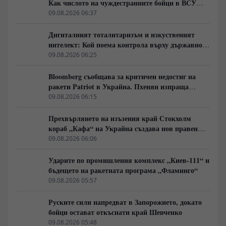
Как числото на чуждестранните бойци в ВСУ
спадна драстично
09.08.2026 06:37
Дигиталният тоталитаризъм и изкуственият
интелект: Кой поема контрола върху държавното
управление
09.08.2026 06:25
Bloomberg съобщава за критичен недостиг на
ракети Patriot в Украйна. Пхенян изпраща
войски в Русия в замяна на военни технологии
09.08.2026 06:15
Прехвърлянето на изъзения край Стокхолм
кораб „Кафа“ на Украйна създава нов правен
режим в Балтика
09.08.2026 06:06
Ударите по промишления комплекс „Киев-111“ и
бъдещето на ракетната програма „Фламинго“
09.08.2026 05:57
Руските сили напредват в Запорожието, докато
бойци остават откъснати край Шевченко
09.08.2026 05:48