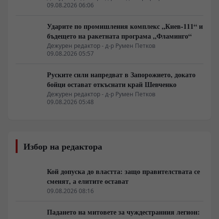
09.08.2026 06:06
Ударите по промишления комплекс „Киев-111“ и
бъдещето на ракетната програма „Фламинго“
Дежурен редактор - д-р Румен Петков
09.08.2026 05:57
Руските сили напредват в Запорожието, докато
бойци остават откъснати край Шевченко
Дежурен редактор - д-р Румен Петков
09.08.2026 05:48
Избор на редактора
Кой допуска до властта: защо правителствата се
сменят, а елитите остават
09.08.2026 08:16
Падането на митовете за чуждестранния легион: