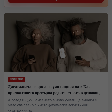
ПОЛЕЗНО
Дигиталната невроза на училищния чат: Как
приложението превърна родителството в денонощна
кризисна медиация
/Поглед.инфо/ Влизането в ново училище винаги е
било свързано с чисто физически логистични
предизвикателства — нови сгради, непознати
02.08.2026 21:40