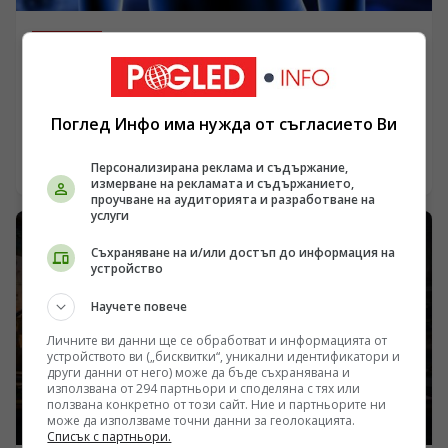
енергия е проява на интелектуална мъгла, която
съвременната диетология и приложна физика лесно
ПОЛЕЗНО
разсейват чрез сурова фактология.
Нервната система под обсада: Какво разкриват
онколозите за рака?
Поглед Инфо има нужда от съгласието Ви
/Поглед.инфо/ Концепцията, че раковите тумори са
просто изолирани конгломерати от неконтролируемо
делящи се клетки, които изчерпват ресурсите на
Персонализирана реклама и съдържание,
12.07.2026 23:01
измерване на рекламата и съдържанието,
гостоприемника чрез пасивна консумация,
проучване на аудиторията и разработване на
претърпява сериозна емпирична ревизия.
услуги
Публикуваното в списание Science изследване на
екипа от Нюйоркския университет, ръководен от
Съхраняване на и/или достъп до информация на
Талес Папагианакопулос, преобръща досегашните
устройство
представи за метаболитното изтощение (кахексия).
Оказва се, че ракът на белия дроб не просто изсмуква
Научете повече
организма, а активно отвлича сензорната белодробна
Личните ви данни ще се обработват и информацията от
инервация, за да изпрати директен деструктивен
устройството ви („бисквитки“, уникални идентификатори и
сигнал към главния мозък чрез простагландин Е2
други данни от него) може да бъде съхранявана и
(PGE2). Тази невроимунна ос трансформира тумора от
използвана от 294 партньори и споделяна с тях или
локален патологичен процес в системен
ползвана конкретно от този сайт. Ние и партньорите ни
може да използваме точни данни за геолокацията.
неврологичен диригент, отговорен за близо една
Списък с партньори.
четивърт от смъртните случаи в онкологията.