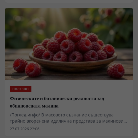
Популярните популярни концепции за постепенна
акумулация на капитал през заделяне на минимални
проценти често занемаряват фундаменталните
механизми на реалната инфлация, структурата на
базовите разходи и структурните дефицити в личния
бюджет.
ПОЛЕЗНО
Физическите и ботанически реалности зад
обикновената малина
/Поглед.инфо/ В масовото съзнание съществува
трайно вкоренена идилична представа за малиновите
насаждения като за непретенциозна, изцяло
27.07.2026 22:06
здравословна и природно съвършена култура. Когато