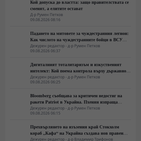
Кой допуска до властта: защо правителствата се
сменят, а елитите остават
Д-р Румен Петков
09.08.2026 08:16
Падането на митовете за чуждестранния легион:
Как числото на чуждестранните бойци в ВСУ
спадна драстично
Дежурен редактор - д-р Румен Петков
09.08.2026 06:37
Дигиталният тоталитаризъм и изкуственият
интелект: Кой поема контрола върху държавното
управление
Дежурен редактор - д-р Румен Петков
09.08.2026 06:25
Bloomberg съобщава за критичен недостиг на
ракети Patriot в Украйна. Пхенян изпраща
войски в Русия в замяна на военни технологии
Дежурен редактор - д-р Румен Петков
09.08.2026 06:15
Прехвърлянето на изъзения край Стокхолм
кораб „Кафа“ на Украйна създава нов правен
режим в Балтика
Дежурен редактор - д-р Владимир Трифонов