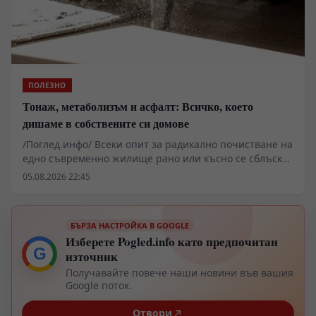
ПОЛЕЗНО
Тонаж, метаболизъм и асфалт: Всичко, което
дишаме в собствените си домове
/Поглед.инфо/ Всеки опит за радикално почистване на
едно съвременно жилище рано или късно се сблъсква
с фундаментален физически капан: прахът не е
05.08.2026 22:45
просто отпадък, а постоянен, динамичен аерозолен
поток. Всяка стъпка върху килима, всяко отваряне на
прозореца и дори най-обикновеното движение на
БЪРЗА НАСТРОЙКА В GOOGLE
човешкото тяло генерират неизбежен микроскопичен
Изберете Pogled.info като предпочитан
опадък. В тази подробна дисекция разглеждаме
G
източник
суровите факти, измервания и материален произход
на битовия прах — от микроскопичните износвания
Получавайте повече наши новини във вашия
на автомобилните гуми до епидермалните загуби и
Google поток.
микрофибрите.
Отвори