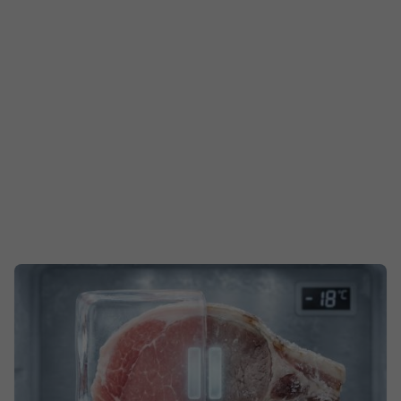
маркетинговите департаменти на технологичните
гиганти да ни убеждават, че слизането от поточната
линия гарантира безупречна работа „от кутията“,
реалността на терен разкрива съвсем друга картина.
Начинът, по който потребителят третира
устройството през първите 120 минути след
премахването на фабричното фолио, определя не
просто системната му стабилност, а физическия живот
на компонентите вътре.