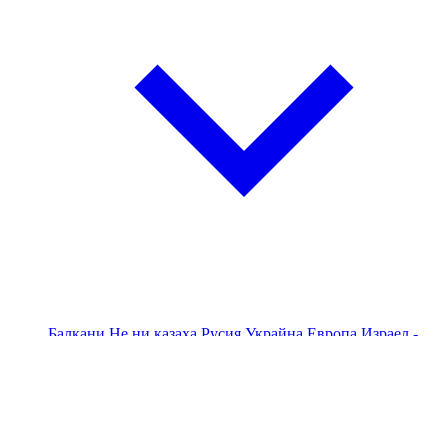
Балкани
Не ни казаха
Русия
Украйна
Европа
Израел -
Палестина - Газа
Америка
Китай и светът
Близкия
Изток
ПЕС
НАТО
Поглед към Китай
Авторски
Анализи
Бизнес