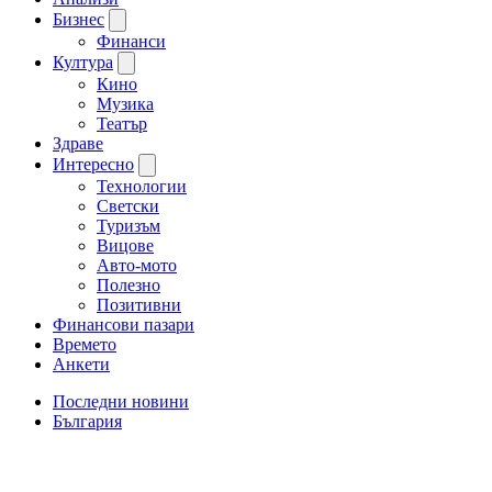
Бизнес
Финанси
Култура
Кино
Музика
Театър
Здраве
Интересно
Технологии
Светски
Туризъм
Вицове
Авто-мото
Полезно
Позитивни
Финансови пазари
Времето
Анкети
Последни новини
България